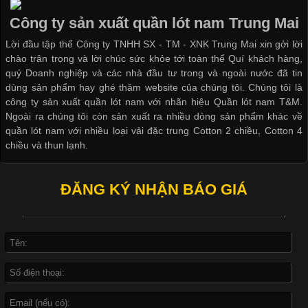
Ngành May Mặc Áo thun là một trong những trang phục quen
thuộc và được sử dụng phổ biến nhất hiện nay. Không chỉ đa
Công ty sản xuất quần lót nam Trung Mai
dạng về màu sắc hay chất liệu, áo thun còn có nhiều form dáng
Lời đầu tập thể Công ty TNHH SX - TM - XNK Trung Mai xin gởi lời
khác nhau để phù hợp với từng phong cách thời trang và nhu
chào trân trọng và lời chúc sức khỏe tới toàn thể Quí khách hàng,
cầu
quý Doanh nghiệp và các nhà đầu tư trong và ngoài nước đã tin
dùng sản phẩm hay ghé thăm website của chúng tôi. Chúng tôi là
công ty sản xuất quần lót nam với nhãn hiệu Quần lót nam T&M.
Ngoài ra chúng tôi còn sản xuất ra nhiều dòng sản phẩm khác về
quần lót nam với nhiều loại vải đặc trung Cotton 2 chiều, Cotton 4
Khám Phá Áo Phông Trang Phục Phổ Biến Nhất Hiện Nay
chiều và thun lạnh.
ĐĂNG KÝ NHẬN BÁO GIÁ