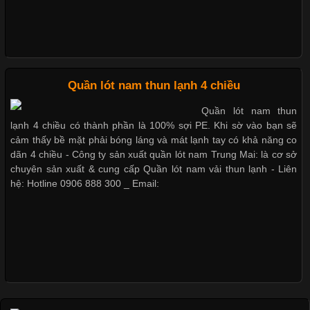
Dễ chịu hơn với quần lót nam giá rẻ vải Cotton 4 chiều
Những Loại Vải Thun Thông Dụng Và Đặc Điểm Nổi Bật
Cập nhật 2026-05-20 14:58:56
Quần lót nam thun lạnh 4 chiều
Vải thun là một trong những chất liệu được sử dụng rộng rãi
Quần lót nam thun
nhất trong ngành thời trang nhờ đặc tính co giãn, mềm mại và
lạnh 4 chiều có thành phần là 100% sợi PE. Khi sờ vào bạn sẽ
thoải mái khi mặc. Từ áo thun, đồ thể thao cho đến đồ lót nam,
cảm thấy bề mặt phải bóng láng và mát lạnh tay có khả năng co
vải thun luôn đóng vai trò quan trọng trong quá trình sản xuất.
dãn 4 chiều - Công ty sản xuất quần lót nam Trung Mai: là cơ sở
Hiện nay, nhu cầu tìm kiếm quần lót nam giá
chuyên sản xuất & cung cấp Quần lót nam vải thun lạnh - Liên
hệ: Hotline 0906 888 300 _ Email:
Xu Hướng Form Áo Thun Phổ Biến Trong Ngành May Mặc
Cập nhật 2026-05-09 15:58:23
Các Form Áo Thun Phổ Biến Hiện Nay Và Xu Hướng Trong