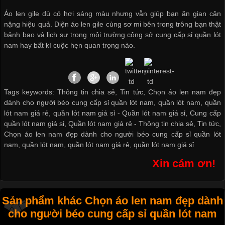
Áo len gile dù có hơi sáng màu nhưng vẫn giúp bạn ăn gian cân
nặng hiệu quả. Diện áo len gile cùng sơ mi bên trong trông bạn thật
bảnh bao và lịch sự trong môi trường công sở
cung cấp sỉ quần lót
nam
hay bất kì cuộc hẹn quan trọng nào.
Tags keywords: Thông tin chia sẻ, Tin tức, Chọn áo len nam đẹp
dành cho người béo cung cấp sỉ quần lót nam, quần lót nam, quần
lót nam giá rẻ, quần lót nam giá sỉ -
Quần lót nam giá sỉ
,
Cung cấp
quần lót nam giá sỉ
,
Quần lót nam giá rẻ
-
Thông tin chia sẻ
,
Tin tức
,
Chọn áo len nam đẹp dành cho người béo cung cấp sỉ quần lót
nam
,
quần lót nam
,
quần lót nam giá rẻ
,
quần lót nam giá sỉ
Xin cám ơn!
Sản phẩm khác Chọn áo len nam đẹp dành
cho người béo cung cấp sỉ quần lót nam