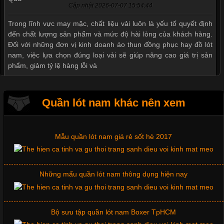
Cập nhật 2026-07-07 15:54:44
Thị hiều quần lót nam bơi lội nam và nữ 2017
Trong lĩnh vực may mặc, chất liệu vải luôn là yếu tố quyết định
đến chất lượng sản phẩm và mức độ hài lòng của khách hàng.
Đối với những đơn vị kinh doanh áo thun đồng phục hay đồ lót
nam, việc lựa chọn đúng loại vải sẽ giúp nâng cao giá trị sản
Xu hướng thời trang trẻ và quần lót nam giá sỉ
phẩm, giảm tỷ lệ hàng lỗi và
Giặt và bảo quản quần lót nam đúng cách
Quần lót nam khác nên xem
Tìm Hiểu Các Kiểu Cổ Áo Thun Được Ưa Chuộng Trong
Ngành Thời Trang
Mẫu quần lót nam giá rẻ sốt hè 2017
Cập nhật 2026-06-01 16:20:50
Những mẩu quần lót nam thông dụng hiện nay
Áo thun là một trong những trang phục phổ biến nhất hiện nay
nhờ tính tiện dụng, dễ phối đồ và phù hợp với nhiều đối tượng.
Bên cạnh chất liệu và kiểu dáng, phần cổ áo cũng là yếu tố
quan trọng tạo nên phong cách riêng cho từng sản phẩm. Mỗi
Bộ sưu tập quần lót nam Boxer TpHCM
loại cổ áo sẽ mang đến một vẻ đẹp khác