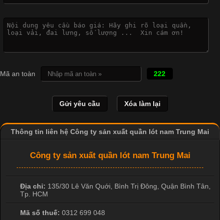
Mã an toàn
222
Thông tin liên hệ Công ty sản xuất quần lót nam Trung Mai
Công ty sản xuất quần lót nam Trung Mai
Địa chỉ:
135/30 Lê Văn Quới, Bình Trị Đông
,
Quận Bình Tân
,
Cập nhật 2026-04-24 17:24:50
Tp. HCM
Áo phông là một trong những trang phục phổ biến nhất trong
Mã số thuế:
0312 699 048
đời sống hiện đại nhờ sự tiện lợi, thoải mái và dễ phối đồ.