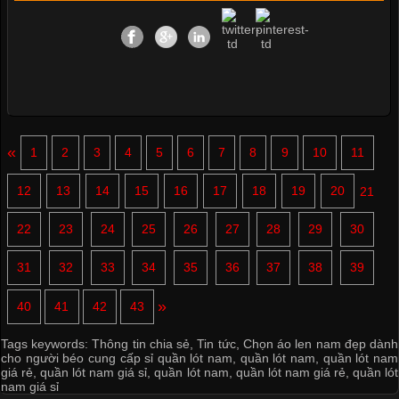
«
1
2
3
4
5
6
7
8
9
10
11
12
13
14
15
16
17
18
19
20
21
22
23
24
25
26
27
28
29
30
31
32
33
34
35
36
37
38
39
»
40
41
42
43
Tags keywords:
Thông tin chia sẻ
,
Tin tức
,
Chọn áo len nam đẹp dành
cho người béo cung cấp sỉ quần lót nam
,
quần lót nam
,
quần lót nam
giá rẻ
,
quần lót nam giá sỉ
,
quần lót nam
,
quần lót nam giá rẻ
,
quần lót
nam giá sỉ