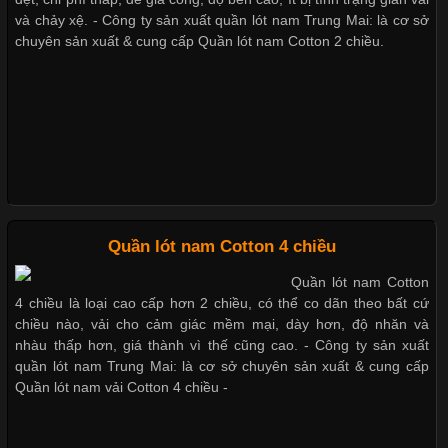
Cập nhật 2026-05-27 17:03:46
và chảy xệ. - Công ty sản xuất quần lót nam Trung Mai: là cơ sở
chuyên sản xuất & cung cấp Quần lót nam Cotton 2 chiều.
Vải Lycra Là Gì? Chất Liệu Co Giãn Được Ưa Chuộng Trong
Giặt và bảo quản quần lót nam đúng cách
Ngành May Mặc Trong ngành thời trang hiện đại, các loại vải có
khả năng co giãn tốt ngày càng được ưa chuộng nhằm mang lại
cảm giác thoải mái cho người mặc. Trong đó, vải Lycra là một
trong những chất liệu nổi bật nhờ độ đàn hồi cao,
Mẫu quần lót nam giá rẻ sốt hè 2017
Những mẩu quần lót nam thông dụng hiện nay
Chất Liệu Bamboo Xu Hướng Mới Trong Ngành Thời Trang
Quần lót nam Cotton 4 chiều
Bộ sưu tập quần lót nam Boxer TpHCM
Quần lót nam Cotton
Cập nhật 2026-05-21 14:59:25
4 chiều là loại cao cấp hơn 2 chiều, có thể co dãn theo bất cứ
Trong những năm gần đây, vải Bamboo đang trở thành một
chiều nào, vải cho cảm giác mềm mại, dày hơn, độ nhăn và
trong những chất liệu được yêu thích trong ngành thời trang
nhàu thấp hơn, giá thành vì thế cũng cao. - Công ty sản xuất
Quần lót nam boxer thun lạnh
nhờ đặc tính mềm mại, thoáng khí và thân thiện với môi trường.
quần lót nam Trung Mai: là cơ sở chuyên sản xuất & cung cấp
Không chỉ được ứng dụng trong quần áo thường ngày, loại vải
Quần lót nam vải Cotton 4 chiều -
này còn xuất hiện nhiều trong các sản phẩm đồ lót
Nguyên bộ quần lót nam Boxer thun lạnh giá rẻ