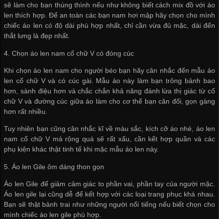
sẽ làm cho bạn thùng thình nếu như không biết cách mix đồ với áo
len thích hợp. Để an toàn các bạn nam hơi mập hãy chọn cho mình
chiếc áo len có độ dài phù hợp nhất, chỉ cần vừa đủ mặc, dài đến
thắt lưng là đẹp nhất.
4. Chọn áo len nam cổ chữ V có đóng cúc
Khi chọn áo len nam cho người béo bạn hãy cân nhắc đến mẫu áo
len cổ chữ V và có cúc gài. Mẫu áo này làm bạn trông bảnh bao
hơn, sành điệu hơn và chắc chắn khả năng đánh lừa thị giác từ cổ
chữ V và đường cúc giữa áo làm cho cơ thể bạn cân đối, gọn gàng
hơn rất nhiều.
Tuy nhiên bạn cũng cân nhắc kĩ về màu sắc, kích cỡ áo nhé, áo len
nam cổ chữ V mà rộng quá sẽ rất xấu, cần kết hợp quần và các
phụ kiện khác thật tinh tế khi mặc mẫu áo len này.
5. Áo len Gile ôm dáng thon gọn
Áo len Gile để giảm cảm giác to phần vai, phần tay của người mặc.
Áo len gile lại cũng dễ để kết hợp với các loại trang phục khá nhau.
Bạn sẽ thật bảnh trai như những người nổi tiếng nếu biết chọn cho
mình chiếc áo len gile phù hợp.