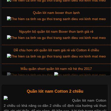
Quần lót nam boxer thun lạnh
Những Mẫu Áo Thun Đồng Phục Công Ty Được Ưa
Chuộng Hiện Nay
Nguyên bộ quần lót nam Boxer thun lạnh giá rẻ
Cập nhật 2026-06-01 14:23:34
Dễ chịu hơn với quần lót nam giá rẻ vải Cotton 4 chiều
Trong môi trường kinh doanh hiện đại, việc xây dựng hình ảnh
chuyên nghiệp đóng vai trò quan trọng đối với sự phát triển của
doanh nghiệp. Một trong những giải pháp hiệu quả được nhiều
Mẫu quần short quần lót nam nữ hè thu 2017
đơn vị lựa chọn hiện nay là sử dụng áo thun đồng phục công ty.
Không chỉ giúp tạo sự đồng bộ, áo thun
Thị hiều quần lót nam bơi lội nam và nữ 2017
Quần lót nam Cotton 2 chiều
Quần lót nam Cotton
Chất Liệu Lycra Có Gì Đặc Biệt Trong Ngành Thời Trang?
2 chiều có khả năng co dãn 2 chiều cố định của hướng vải thun
Xu hướng thời trang trẻ và quần lót nam giá sỉ
dệt, chi phí thấp, dể gia công, độ bền cao, ít bị tình trạng giãn vải