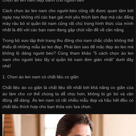
Cách chọn áo len nam cho người béo cũng rất được quan tâm bởi
ngày nay không chỉ các bạn gái mới yêu thích làm đẹp mà các đấng
mày râu
bỏ sỉ quần lót nam
cũng rất chú trọng hình thức của mình
nhất là đối với các bạn nam đang gặp chút vấn đề về cân nặng.
Trong bộ sưu tập thời trang thu đông cho nam chắc chắn không thể
thiếu đi những mẫu áo len đẹp. Phải làm sao để mặc đẹp áo len mà
không lộ dáng người béo? Cùng tham khảo “5 cách chọn áo len
nam cho người béo
lấy sỉ quần lót nam
đơn giản nhất” dưới đây
nhé!
1. Chọn áo len nam có chất liệu co giãn
Chất liệu áo co giãn là chất liệu tốt nhất bởi khả năng co giãn của
áo làm cho cơ thể chúng ta dễ chịu hơn, không bị gò bó và vận
động dễ dàng. Áo len nam có rất nhiều mẫu đẹp và hầu hết đều có
chất liệu thích hợp cho bạn thỏa sức lựa chọn.