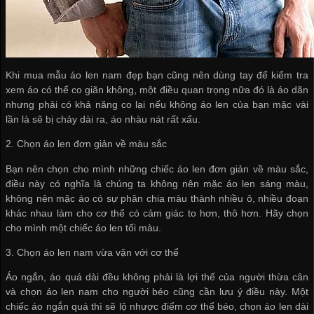
Khi mua mẫu áo len nam đẹp bạn cũng nên dùng tay để kiểm tra
xem áo có thể co giãn không, một điều quan trọng nữa đó là áo dãn
nhưng phải có khả năng co lại nếu không áo len của bạn mặc vài
lần là sẽ bị chảy dài ra, áo nhàu nát rất xấu.
2. Chọn áo len đơn giản về màu sắc
Bạn nên chọn cho mình những chiếc áo len đơn giản về màu sắc,
điều này có nghĩa là chúng ta không nên mặc áo len sáng màu,
không nên mặc áo có sự phân chia màu thành nhiều ô, nhiều đoạn
khác nhau làm cho cơ thể có cảm giác to hơn, thô hơn. Hãy chọn
cho mình một chiếc áo len tối màu.
3. Chọn áo len nam vừa vặn với cơ thể
Áo ngắn, áo quá dài đều không phải là lợi thế của người thừa cân
và chọn áo len nam cho người béo cũng cần lưu ý điều này. Một
chiếc áo ngắn quá thì sẽ lộ nhược điểm cơ thể béo, chọn áo len dài