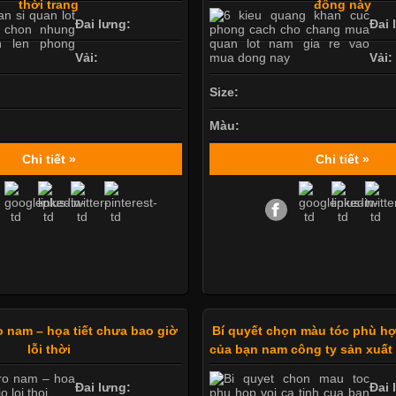
thời trang
đông này
Đai lưng:
Đai 
Vải:
Vải:
Size:
Màu:
Chi tiết »
Chi tiết »
o nam – họa tiết chưa bao giờ
Bí quyết chọn màu tóc phù hợ
lỗi thời
của bạn nam công ty sản xuất
Đai lưng:
Đai 