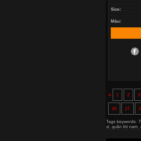
Size:
Màu:
«
1
2
3
26
27
2
Tags keywords:
T
sỉ
,
quần lót nam
,