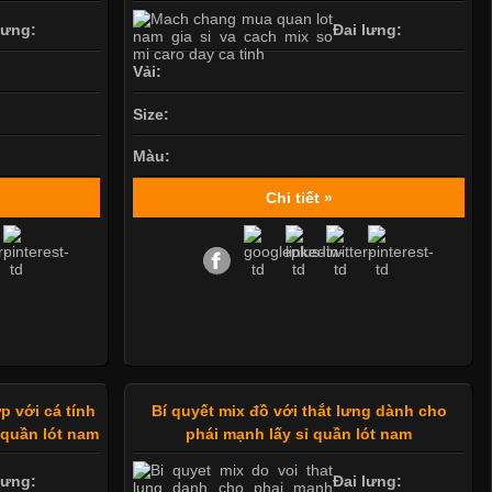
lưng:
Đai lưng:
Vải:
Size:
Màu:
Chi tiết »
p với cá tính
Bí quyết mix đồ với thắt lưng dành cho
 quần lót nam
phái mạnh lấy sỉ quần lót nam
lưng:
Đai lưng: