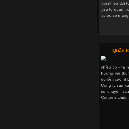
với nhiều đối 
yếu tố quan tr
cổ áo sẽ mang
Những Mẫu 
Quần l
chiều có khả 
hướng vải thun
Trong môi trư
độ bền cao, ít b
nghiệp đóng va
Công ty sản xu
Một trong nhữn
sở chuyên sản
là sử dụng áo 
Cotton 2 chiều.
áo thun