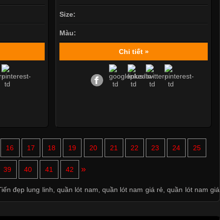
Size:
Màu:
Chi tiết »
16
17
18
19
20
21
22
23
24
25
Mẫu quần short quần lót nam nữ hè thu 2017
»
39
40
41
42
Thị hiều quần lót nam bơi lội nam và nữ 2017
iến đẹp lung linh
,
quần lót nam
,
quần lót nam giá rẻ
,
quần lót nam giá