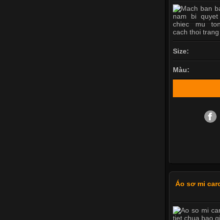
Size:
Màu:
Áo sơ mi car