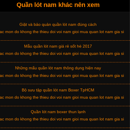
Xu hướng thời trang trẻ và quần lót nam giá sỉ
Quần lót nam khác nên xem
Giặt và bảo quản quần lót nam đúng cách
Mẫu quần lót nam giá rẻ sốt hè 2017
Những mẩu quần lót nam thông dụng hiện nay
Bộ sưu tập quần lót nam Boxer TpHCM
Quần lót nam boxer thun lạnh