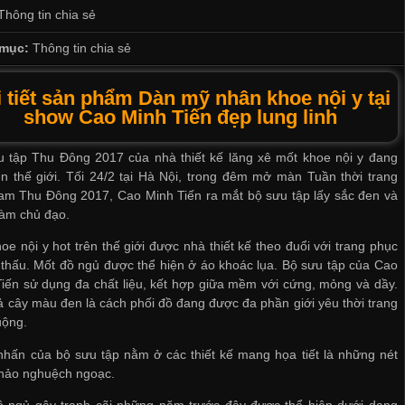
Thông tin chia sẻ
mục:
Thông tin chia sẻ
 tiết sản phẩm Dàn mỹ nhân khoe nội y tại
show Cao Minh Tiến đẹp lung linh
u tập Thu Đông 2017 của nhà thiết kế lăng xê mốt khoe nội y đang
ên thế giới. Tối 24/2 tại Hà Nội, trong đêm mở màn Tuần thời trang
am Thu Đông 2017, Cao Minh Tiến ra mắt bộ sưu tập lấy sắc đen và
làm chủ đạo.
oe nội y hot trên thế giới được nhà thiết kế theo đuổi với trang phục
thấu. Mốt đồ ngủ được thể hiện ở áo khoác lụa. Bộ sưu tập của Cao
iến sử dụng đa chất liệu, kết hợp giữa mềm với cứng, mỏng và dầy.
 cây màu đen là cách phối đồ đang được đa phần giới yêu thời trang
uộng.
hấn của bộ sưu tập nằm ở các thiết kế mang họa tiết là những nét
thảo nghuệch ngoạc.