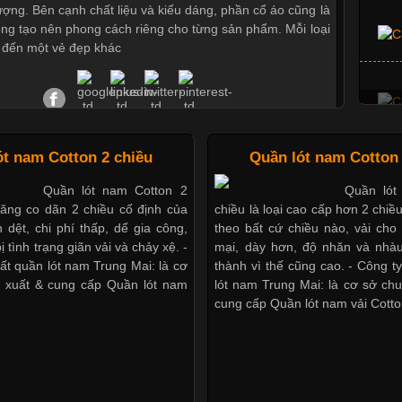
tượng. Bên cạnh chất liệu và kiểu dáng, phần cổ áo cũng là
ọng tạo nên phong cách riêng cho từng sản phẩm. Mỗi loại
 đến một vẻ đẹp khác
Áo Thun Đồng Phục Công Ty Được Ưa Chuộng Hiện
ót nam Cotton 2 chiều
Quần lót nam Cotton 
Nay
Quần lót nam Cotton 2
Quần lót
Cập nhật 2026-06-01 14:23:34
năng co dãn 2 chiều cố định của
chiều là loại cao cấp hơn 2 chiề
 dệt, chi phí thấp, dể gia công,
theo bất cứ chiều nào, vải ch
ờng kinh doanh hiện đại, việc xây dựng hình ảnh chuyên
ị tình trạng giãn vải và chảy xệ. -
mại, dày hơn, độ nhăn và nhàu
i trò quan trọng đối với sự phát triển của doanh nghiệp.
ất quần lót nam Trung Mai: là cơ
thành vì thế cũng cao. - Công t
g giải pháp hiệu quả được nhiều đơn vị lựa chọn hiện nay
 xuất & cung cấp Quần lót nam
lót nam Trung Mai: là cơ sở ch
thun đồng phục công ty. Không chỉ giúp tạo sự đồng bộ,
cung cấp Quần lót nam vải Cotto