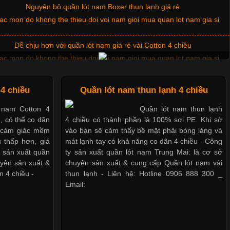
Nguyên bộ quần lót nam Boxer thun lạnh giá rẻ
Dễ chịu hơn với quần lót nam giá rẻ vải Cotton 4 chiều
Mẫu quần short quần lót nam nữ hè thu 2017
4 chiều
Quần lót nam thun lạnh 4 chiều
 nam Cotton 4
Quần lót nam thun lạnh
u, có thể co dãn
4 chiều có thành phần là 100% sợi PE. Khi sờ
Thị hiều quần lót nam bơi lội nam và nữ 2017
o cảm giác mềm
vào bạn sẽ cảm thấy bề mặt phải bóng láng và
 thấp hơn, giá
mát lạnh tay có khả năng co dãn 4 chiều - Công
y sản xuất quần
ty sản xuất quần lót nam Trung Mai: là cơ sở
Xu hướng thời trang trẻ và quần lót nam giá sỉ
uyên sản xuất &
chuyên sản xuất & cung cấp Quần lót nam vải
n 4 chiều -
thun lạnh - Liên hệ: Hotline 0906 888 300 _
Email:
Giặt và bảo quản quần lót nam đúng cách