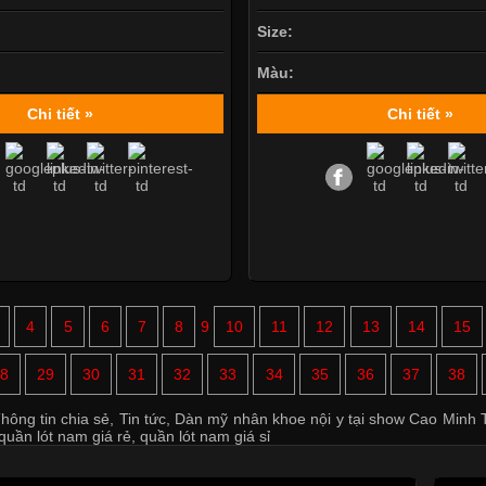
Size:
Màu:
Chi tiết »
Chi tiết »
4
5
6
7
8
9
10
11
12
13
14
15
8
29
30
31
32
33
34
35
36
37
38
hông tin chia sẻ
,
Tin tức
,
Dàn mỹ nhân khoe nội y tại show Cao Minh T
quần lót nam giá rẻ
,
quần lót nam giá sỉ