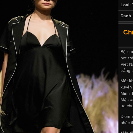
Loại:
Danh 
Chi
Bộ sư
hot tr
Việt N
trắng 
Mốt kh
xuyên 
Minh T
Mặc cả
ưa ch
Điểm n
phác 