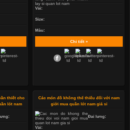
Vải:
Size:
Màu:
Chi tiết »
cần thiết cho
Các món đồ không thể thiếu đối với nam
uần lót nam
giới mua quần lót nam giá sỉ
lưng:
Đai lưng:
Vải: