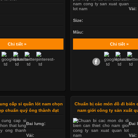
Vải:
Size:
Màu:
Chi tiết »
Chi tiết »
ung cấp sỉ quần lót nam chọn
Chuẩn bị các món đồ đi biển 
đẹp chuẩn quý ông thành đạt
nam giới công ty sản xuất q
Đai lưng:
Đai 
Vải:
Vải: