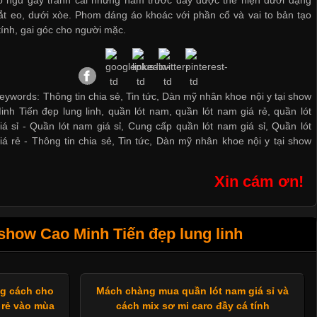
ồ ngủ gây tranh cãi những năm trước đây được thể hiện dưới dạng
ắt eo, dưới xòe. Phom dáng áo khoác với phần cổ và vai to bản tạo
tính, gai góc cho người mặc.
eywords: Thông tin chia sẻ, Tin tức, Dàn mỹ nhân khoe nội y tại show
nh Tiến đẹp lung linh, quần lót nam, quần lót nam giá rẻ, quần lót
iá sỉ -
Quần lót nam giá sỉ
,
Cung cấp quần lót nam giá sỉ
,
Quần lót
iá rẻ
-
Thông tin chia sẻ
,
Tin tức
,
Dàn mỹ nhân khoe nội y tại show
Xin cám ơn!
show Cao Minh Tiến đẹp lung linh
ng cách cho
Mách chàng mua quần lót nam giá sỉ và
 rẻ vào mùa
cách mix sơ mi caro đầy cá tính