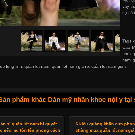
Mốt đ
váy th
sự cá 
Tags k
Cao Mi
nam g
nam g
ẹp lung linh
,
quần lót nam
,
quần lót nam giá rẻ
,
quần lót nam giá sỉ
Sản phẩm khác Dàn mỹ nhân khoe nội y tại 
án sỉ quần lót nam bí quyết
6 kiểu quàng khăn cực pho
chiếc mũ tôn lên phong cách
chàng mua quần lót nam giá