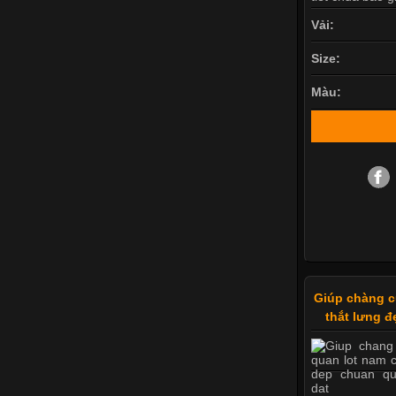
Vải:
Size:
Màu:
Giúp chàng c
thắt lưng 