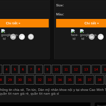
Size:
Màu:
Chi tiết »
Chi tiết »
4
5
6
7
8
9
10
11
12
13
14
8
29
30
31
32
33
34
35
36
37
38
hông tin chia sẻ
,
Tin tức
,
Dàn mỹ nhân khoe nội y tại show Cao Minh T
quần lót nam giá rẻ
,
quần lót nam giá sỉ