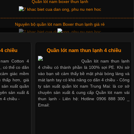
Quần lót nam boxer thun lạnh
Nguyên bộ quần lót nam Boxer thun lạnh giá rẻ
Dễ chịu hơn với quần lót nam giá rẻ vải Cotton 4 chiều
4 chiều
Quần lót nam thun lạnh 4 chiều
 nam Cotton 4
Quần lót nam thun lạnh
u, có thể co dãn
4 chiều có thành phần là 100% sợi PE. Khi sờ
Mẫu quần short quần lót nam nữ hè thu 2017
o cảm giác mềm
vào bạn sẽ cảm thấy bề mặt phải bóng láng và
 thấp hơn, giá
mát lạnh tay có khả năng co dãn 4 chiều - Công
y sản xuất quần
ty sản xuất quần lót nam Trung Mai: là cơ sở
Thị hiều quần lót nam bơi lội nam và nữ 2017
uyên sản xuất &
chuyên sản xuất & cung cấp Quần lót nam vải
n 4 chiều -
thun lạnh - Liên hệ: Hotline 0906 888 300 _
Email:
Xu hướng thời trang trẻ và quần lót nam giá sỉ