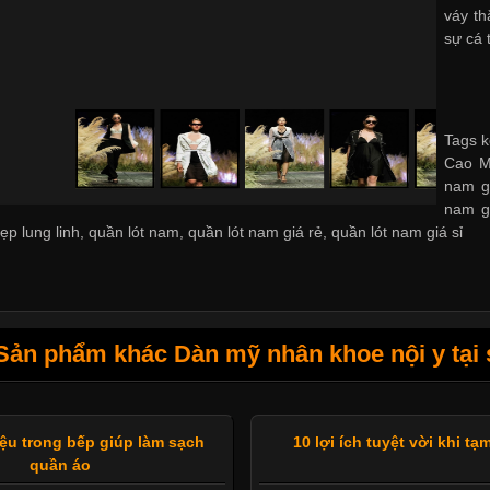
váy th
sự cá 
Tags k
Cao Mi
nam g
nam g
ẹp lung linh
,
quần lót nam
,
quần lót nam giá rẻ
,
quần lót nam giá sỉ
Sản phẩm khác Dàn mỹ nhân khoe nội y tại 
iệu trong bếp giúp làm sạch
10 lợi ích tuyệt vời khi tạ
quần áo