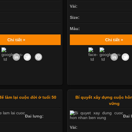
Vải:
Size:
Màu:
Chi tiết »
Chi tiết »
để làm lại cuộc đời ở tuổi 50
Bí quyết xây dựng cuộc hô
vững
Đai lưng:
Đai 
Vải: