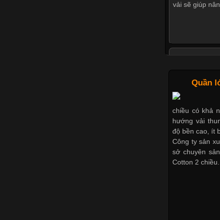
vải sẽ giúp nân
Tìm Hiểu C
Quần l
chiều có khả 
phục phổ biến 
hướng vải thun
với nhiều đối 
độ bền cao, ít b
yếu tố quan tr
Công ty sản xu
cổ áo sẽ mang
sở chuyên sản
Cotton 2 chiều.
Những Mẫu 