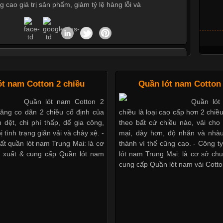
g cao giá trị sản phẩm, giảm tỷ lệ hàng lỗi và
ác Kiểu Cổ Áo Thun Được Ưa Chuộng Trong Ngành
Thời Trang
ót nam Cotton 2 chiều
Quần lót nam Cotton 
Cập nhật 2026-06-01 16:20:50
Quần lót nam Cotton 2
Quần lót
Áo thun là một trong những trang
năng co dãn 2 chiều cố định của
chiều là loại cao cấp hơn 2 chiề
nhất hiện nay nhờ tính tiện dụng, dễ phối đồ và phù hợp
 dệt, chi phí thấp, dể gia công,
theo bất cứ chiều nào, vải ch
tượng. Bên cạnh chất liệu và kiểu dáng, phần cổ áo cũng là
ị tình trạng giãn vải và chảy xệ. -
mại, dày hơn, độ nhăn và nhàu
ọng tạo nên phong cách riêng cho từng sản phẩm. Mỗi loại
ất quần lót nam Trung Mai: là cơ
thành vì thế cũng cao. - Công t
 đến một vẻ đẹp khác
 xuất & cung cấp Quần lót nam
lót nam Trung Mai: là cơ sở ch
cung cấp Quần lót nam vải Cotto
Áo Thun Đồng Phục Công Ty Được Ưa Chuộng Hiện
Nay