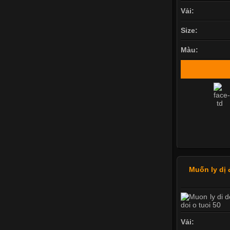
Vải:
Size:
Màu:
Muốn ly dị 
Vải: