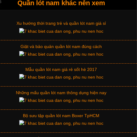
Thị hiều quần lót nam bơi lội nam và nữ 2017
Quần lót nam khác nên xem
Xu hướng thời trang trẻ và quần lót nam giá sỉ
Giặt và bảo quản quần lót nam đúng cách
Mẫu quần lót nam giá rẻ sốt hè 2017
Những mẩu quần lót nam thông dụng hiện nay
Bộ sưu tập quần lót nam Boxer TpHCM