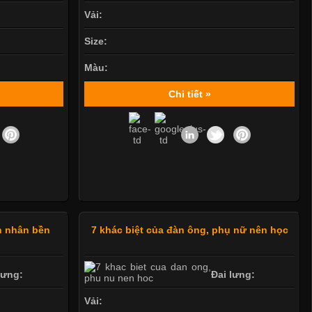
Vải:
Size:
Màu:
Chi tiết »
n nhân bền
7 khác biệt của đàn ông, phụ nữ nên học
lưng:
Đai lưng:
Vải: