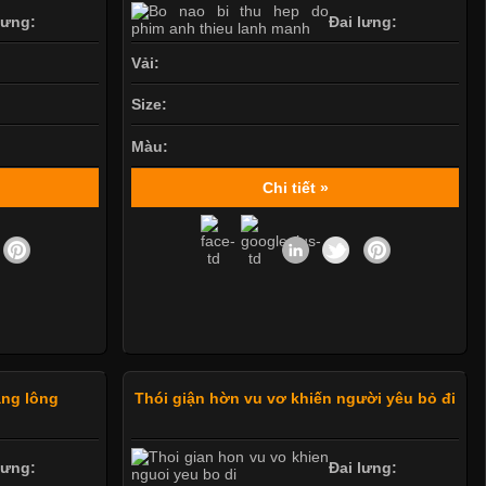
lưng:
Đai lưng:
Vải:
Size:
Màu:
Chi tiết »
ang lông
Thói giận hờn vu vơ khiến người yêu bỏ đi
lưng:
Đai lưng: