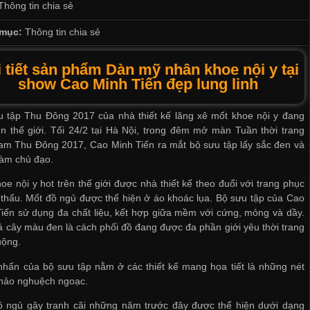
Thông tin chia sẻ
mục:
Thông tin chia sẻ
 tiết sản phẩm Dàn mỹ nhân khoe nội y tại
show Cao Minh Tiến đẹp lung linh
u tập Thu Đông 2017 của nhà thiết kế lăng xê mốt khoe nội y đang
ên thế giới. Tối 24/2 tại Hà Nội, trong đêm mở màn Tuần thời trang
am Thu Đông 2017, Cao Minh Tiến ra mắt bộ sưu tập lấy sắc đen và
làm chủ đạo.
oe nội y hot trên thế giới được nhà thiết kế theo đuổi với trang phục
thấu. Mốt đồ ngủ được thể hiện ở áo khoác lụa. Bộ sưu tập của Cao
iến sử dụng đa chất liệu, kết hợp giữa mềm với cứng, mỏng và dầy.
 cây màu đen là cách phối đồ đang được đa phần giới yêu thời trang
uộng.
hấn của bộ sưu tập nằm ở các thiết kế mang họa tiết là những nét
thảo nghuệch ngoạc.
ồ ngủ gây tranh cãi những năm trước đây được thể hiện dưới dạng