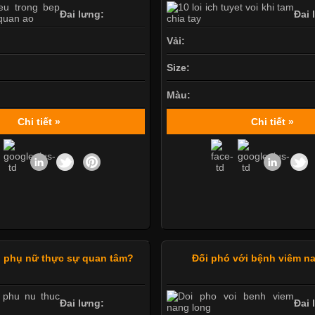
Đai lưng:
Đai 
Vải:
Size:
Màu:
Chi tiết »
Chi tiết »
 phụ nữ thực sự quan tâm?
Đối phó với bệnh viêm n
Đai lưng:
Đai 