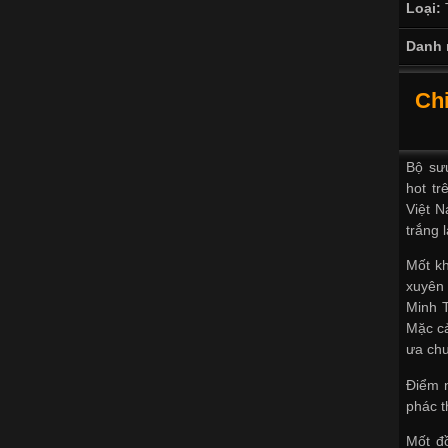
Loại:
Danh 
Chi
Bộ sư
hot tr
Việt N
trắng 
Mốt kh
xuyên 
Minh T
Mặc cả
ưa ch
Điểm n
phác 
Mốt đ