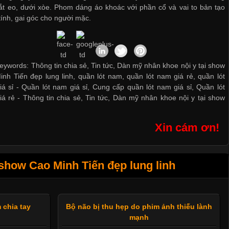
ắt eo, dưới xòe. Phom dáng áo khoác với phần cổ và vai to bản tạo
tính, gai góc cho người mặc.
eywords: Thông tin chia sẻ, Tin tức, Dàn mỹ nhân khoe nội y tại show
nh Tiến đẹp lung linh, quần lót nam, quần lót nam giá rẻ, quần lót
iá sỉ -
Quần lót nam giá sỉ
,
Cung cấp quần lót nam giá sỉ
,
Quần lót
iá rẻ
-
Thông tin chia sẻ
,
Tin tức
,
Dàn mỹ nhân khoe nội y tại show
Xin cám ơn!
show Cao Minh Tiến đẹp lung linh
m chia tay
Bộ não bị thu hẹp do phim ảnh thiếu lành
mạnh