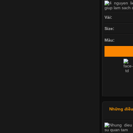
Vải:
Size:
Màu:
Những điều