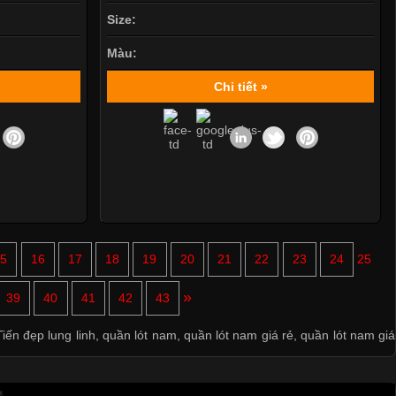
Size:
Màu:
Chi tiết »
15
16
17
18
19
20
21
22
23
24
25
»
39
40
41
42
43
Mẫu quần short quần lót nam nữ hè thu 2017
iến đẹp lung linh
,
quần lót nam
,
quần lót nam giá rẻ
,
quần lót nam giá