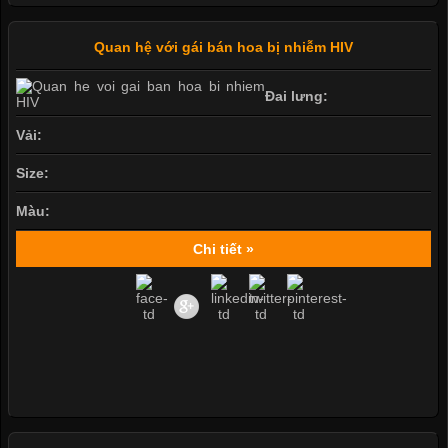
Quan hệ với gái bán hoa bị nhiễm HIV
Đai lưng:
Vải:
Size:
Màu:
Chi tiết »