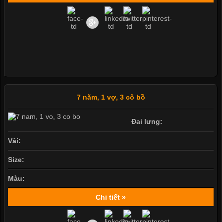
7 năm, 1 vợ, 3 cô bồ
Đai lưng:
Vải:
Size:
Màu:
Chi tiết »