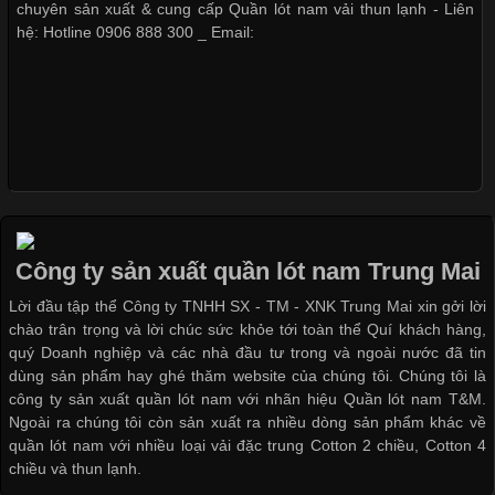
Hiện nay, nhu cầu tìm kiếm quần lót nam giá
chuyên sản xuất & cung cấp Quần lót nam vải thun lạnh - Liên
hệ: Hotline 0906 888 300 _ Email:
Xu Hướng Form Áo Thun Phổ Biến Trong Ngành May Mặc
Cập nhật 2026-05-09 15:58:23
Các Form Áo Thun Phổ Biến Hiện Nay Và Xu Hướng Trong
Ngành May Mặc Áo thun là một trong những trang phục quen
thuộc và được sử dụng phổ biến nhất hiện nay. Không chỉ đa
Công ty sản xuất quần lót nam Trung Mai
dạng về màu sắc hay chất liệu, áo thun còn có nhiều form dáng
Lời đầu tập thể Công ty TNHH SX - TM - XNK Trung Mai xin gởi lời
khác nhau để phù hợp với từng phong cách thời trang và nhu
chào trân trọng và lời chúc sức khỏe tới toàn thể Quí khách hàng,
cầu
quý Doanh nghiệp và các nhà đầu tư trong và ngoài nước đã tin
dùng sản phẩm hay ghé thăm website của chúng tôi. Chúng tôi là
công ty sản xuất quần lót nam với nhãn hiệu Quần lót nam T&M.
Ngoài ra chúng tôi còn sản xuất ra nhiều dòng sản phẩm khác về
quần lót nam với nhiều loại vải đặc trung Cotton 2 chiều, Cotton 4
Khám Phá Áo Phông Trang Phục Phổ Biến Nhất Hiện Nay
chiều và thun lạnh.