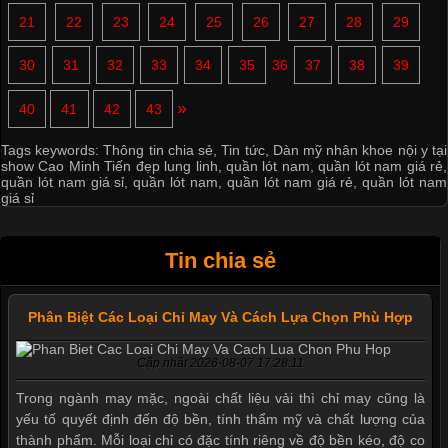
21
22
23
24
25
26
27
28
29
30
31
32
33
34
35
36
37
38
39
»
40
41
42
43
Tags keywords:
Thông tin chia sẻ
,
Tin tức
,
Dàn mỹ nhân khoe nội y tại
show Cao Minh Tiến đẹp lung linh
,
quần lót nam
,
quần lót nam giá rẻ
,
quần lót nam giá sỉ
,
quần lót nam
,
quần lót nam giá rẻ
,
quần lót nam
giá sỉ
Tin chia sẻ
Phân Biệt Các Loại Chỉ May Và Cách Lựa Chọn Phù Hợp
Cập nhật 2026-08-07 17:28:11
Trong ngành may mặc, ngoài chất liệu vải thì chỉ may cũng là
yếu tố quyết định đến độ bền, tính thẩm mỹ và chất lượng của
thành phẩm. Mỗi loại chỉ có đặc tính riêng về độ bền kéo, độ co