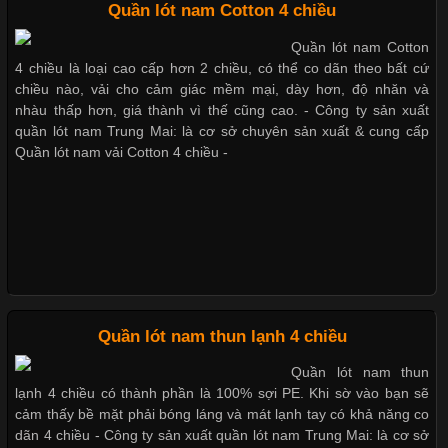
Chất Liệu Bamboo Xu Hướng Mới Trong Ngành Thời Trang
Quần lót nam Cotton 4 chiều
Quần lót nam Cotton
Quần lót nam boxer thun lạnh
Cập nhật 2026-05-21 14:59:25
4 chiều là loại cao cấp hơn 2 chiều, có thể co dãn theo bất cứ
Trong những năm gần đây, vải Bamboo đang trở thành một
chiều nào, vải cho cảm giác mềm mại, dày hơn, độ nhăn và
trong những chất liệu được yêu thích trong ngành thời trang
nhàu thấp hơn, giá thành vì thế cũng cao. - Công ty sản xuất
Nguyên bộ quần lót nam Boxer thun lạnh giá rẻ
nhờ đặc tính mềm mại, thoáng khí và thân thiện với môi trường.
quần lót nam Trung Mai: là cơ sở chuyên sản xuất & cung cấp
Không chỉ được ứng dụng trong quần áo thường ngày, loại vải
Quần lót nam vải Cotton 4 chiều -
này còn xuất hiện nhiều trong các sản phẩm đồ lót
Dễ chịu hơn với quần lót nam giá rẻ vải Cotton 4 chiều
Những Loại Vải Thun Thông Dụng Và Đặc Điểm Nổi Bật
Cập nhật 2026-05-20 14:58:56
Quần lót nam thun lạnh 4 chiều
Vải thun là một trong những chất liệu được sử dụng rộng rãi
Quần lót nam thun
nhất trong ngành thời trang nhờ đặc tính co giãn, mềm mại và
lạnh 4 chiều có thành phần là 100% sợi PE. Khi sờ vào bạn sẽ
thoải mái khi mặc. Từ áo thun, đồ thể thao cho đến đồ lót nam,
cảm thấy bề mặt phải bóng láng và mát lạnh tay có khả năng co
vải thun luôn đóng vai trò quan trọng trong quá trình sản xuất.
dãn 4 chiều - Công ty sản xuất quần lót nam Trung Mai: là cơ sở