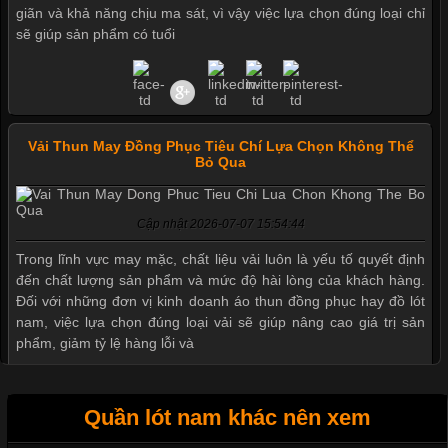
giãn và khả năng chịu ma sát, vì vậy việc lựa chọn đúng loại chỉ
sẽ giúp sản phẩm có tuổi
Mẫu quần short quần lót nam nữ hè thu 2017
Vải Thun May Đồng Phục Tiêu Chí Lựa Chọn Không Thể
Bỏ Qua
Thị hiều quần lót nam bơi lội nam và nữ 2017
Cập nhật 2026-07-07 15:54:44
Trong lĩnh vực may mặc, chất liệu vải luôn là yếu tố quyết định
Xu hướng thời trang trẻ và quần lót nam giá sỉ
đến chất lượng sản phẩm và mức độ hài lòng của khách hàng.
Đối với những đơn vị kinh doanh áo thun đồng phục hay đồ lót
nam, việc lựa chọn đúng loại vải sẽ giúp nâng cao giá trị sản
Giặt và bảo quản quần lót nam đúng cách
phẩm, giảm tỷ lệ hàng lỗi và
Mẫu quần lót nam giá rẻ sốt hè 2017
Quần lót nam khác nên xem