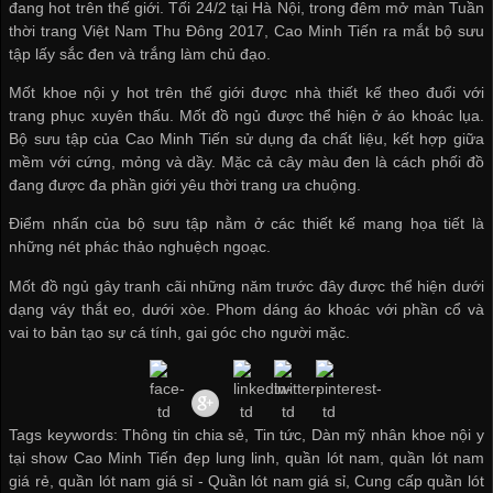
đang hot trên thế giới. Tối 24/2 tại Hà Nội, trong đêm mở màn Tuần
thời trang Việt Nam Thu Đông 2017, Cao Minh Tiến ra mắt bộ sưu
tập lấy sắc đen và trắng làm chủ đạo.
Mốt khoe nội y hot trên thế giới được nhà thiết kế theo đuổi với
trang phục xuyên thấu. Mốt đồ ngủ được thể hiện ở áo khoác lụa.
Bộ sưu tập của Cao Minh Tiến sử dụng đa chất liệu, kết hợp giữa
mềm với cứng, mỏng và dầy. Mặc cả cây màu đen là cách phối đồ
đang được đa phần giới yêu thời trang ưa chuộng.
Điểm nhấn của bộ sưu tập nằm ở các thiết kế mang họa tiết là
những nét phác thảo nghuệch ngoạc.
Mốt đồ ngủ gây tranh cãi những năm trước đây được thể hiện dưới
dạng váy thắt eo, dưới xòe. Phom dáng áo khoác với phần cổ và
vai to bản tạo sự cá tính, gai góc cho người mặc.
Tags keywords: Thông tin chia sẻ, Tin tức, Dàn mỹ nhân khoe nội y
tại show Cao Minh Tiến đẹp lung linh, quần lót nam, quần lót nam
giá rẻ, quần lót nam giá sỉ -
Quần lót nam giá sỉ
,
Cung cấp quần lót