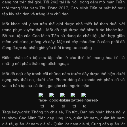
đang hot trên thế giới. Tối 24/2 tại Hà Nội, trong đêm mở màn Tuần
thời trang Việt Nam Thu Đông 2017, Cao Minh Tiến ra mắt bộ sưu
tập lấy sắc đen và trắng làm chủ đạo.
Mốt khoe nội y hot trên thế giới được nhà thiết kế theo đuổi với
trang phục xuyên thấu. Mốt đồ ngủ được thể hiện ở áo khoác lụa.
Bộ sưu tập của Cao Minh Tiến sử dụng đa chất liệu, kết hợp giữa
mềm với cứng, mỏng và dầy. Mặc cả cây màu đen là cách phối đồ
đang được đa phần giới yêu thời trang ưa chuộng.
Điểm nhấn của bộ sưu tập nằm ở các thiết kế mang họa tiết là
những nét phác thảo nghuệch ngoạc.
Mốt đồ ngủ gây tranh cãi những năm trước đây được thể hiện dưới
dạng váy thắt eo, dưới xòe. Phom dáng áo khoác với phần cổ và
vai to bản tạo sự cá tính, gai góc cho người mặc.
Tags keywords: Thông tin chia sẻ, Tin tức, Dàn mỹ nhân khoe nội y
tại show Cao Minh Tiến đẹp lung linh, quần lót nam, quần lót nam
giá rẻ, quần lót nam giá sỉ -
Quần lót nam giá sỉ
,
Cung cấp quần lót