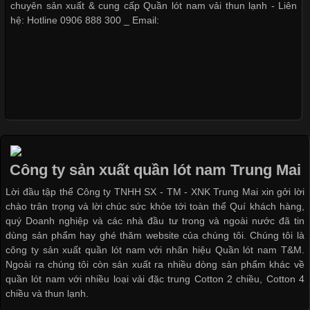
Hiện nay, nhu cầu tìm kiếm quần lót nam giá
chuyên sản xuất & cung cấp Quần lót nam vải thun lạnh - Liên
hệ: Hotline 0906 888 300 _ Email:
Xu Hướng Form Áo Thun Phổ Biến Trong Ngành May Mặc
Cập nhật 2026-05-09 15:58:23
Các Form Áo Thun Phổ Biến Hiện Nay Và Xu Hướng Trong
Ngành May Mặc Áo thun là một trong những trang phục quen
thuộc và được sử dụng phổ biến nhất hiện nay. Không chỉ đa
Công ty sản xuất quần lót nam Trung Mai
dạng về màu sắc hay chất liệu, áo thun còn có nhiều form dáng
Lời đầu tập thể Công ty TNHH SX - TM - XNK Trung Mai xin gởi lời
khác nhau để phù hợp với từng phong cách thời trang và nhu
chào trân trọng và lời chúc sức khỏe tới toàn thể Quí khách hàng,
cầu
quý Doanh nghiệp và các nhà đầu tư trong và ngoài nước đã tin
dùng sản phẩm hay ghé thăm website của chúng tôi. Chúng tôi là
công ty sản xuất quần lót nam với nhãn hiệu Quần lót nam T&M.
Ngoài ra chúng tôi còn sản xuất ra nhiều dòng sản phẩm khác về
quần lót nam với nhiều loại vải đặc trung Cotton 2 chiều, Cotton 4
Khám Phá Áo Phông Trang Phục Phổ Biến Nhất Hiện Nay
chiều và thun lạnh.