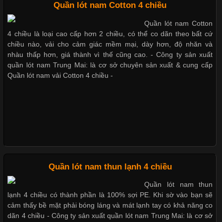
Chất Liệu Bamboo Xu Hướng Mới Trong Ngành Thời Trang
Quần lót nam Cotton 4 chiều
Bộ sưu tập quần lót nam Boxer TpHCM
Quần lót nam Cotton
Cập nhật 2026-05-21 14:59:25
4 chiều là loại cao cấp hơn 2 chiều, có thể co dãn theo bất cứ
Trong những năm gần đây, vải Bamboo đang trở thành một
chiều nào, vải cho cảm giác mềm mại, dày hơn, độ nhăn và
trong những chất liệu được yêu thích trong ngành thời trang
nhàu thấp hơn, giá thành vì thế cũng cao. - Công ty sản xuất
Quần lót nam boxer thun lạnh
nhờ đặc tính mềm mại, thoáng khí và thân thiện với môi trường.
quần lót nam Trung Mai: là cơ sở chuyên sản xuất & cung cấp
Không chỉ được ứng dụng trong quần áo thường ngày, loại vải
Quần lót nam vải Cotton 4 chiều -
này còn xuất hiện nhiều trong các sản phẩm đồ lót
Nguyên bộ quần lót nam Boxer thun lạnh giá rẻ
Dễ chịu hơn với quần lót nam giá rẻ vải Cotton 4 chiều
Những Loại Vải Thun Thông Dụng Và Đặc Điểm Nổi Bật
Cập nhật 2026-05-20 14:58:56
Quần lót nam thun lạnh 4 chiều
Vải thun là một trong những chất liệu được sử dụng rộng rãi
Quần lót nam thun
nhất trong ngành thời trang nhờ đặc tính co giãn, mềm mại và
lạnh 4 chiều có thành phần là 100% sợi PE. Khi sờ vào bạn sẽ
thoải mái khi mặc. Từ áo thun, đồ thể thao cho đến đồ lót nam,
cảm thấy bề mặt phải bóng láng và mát lạnh tay có khả năng co
vải thun luôn đóng vai trò quan trọng trong quá trình sản xuất.
dãn 4 chiều - Công ty sản xuất quần lót nam Trung Mai: là cơ sở