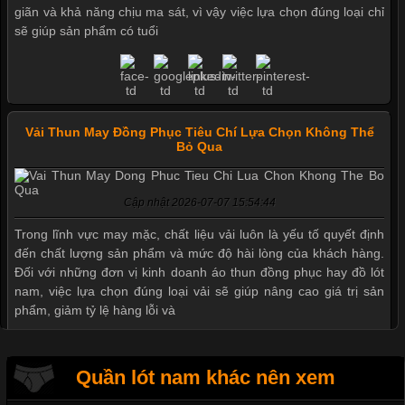
giãn và khả năng chịu ma sát, vì vậy việc lựa chọn đúng loại chỉ
sẽ giúp sản phẩm có tuổi
Vải Thun May Đồng Phục Tiêu Chí Lựa Chọn Không Thể
Bỏ Qua
Mẫu quần short quần lót nam nữ hè thu 2017
Cập nhật 2026-07-07 15:54:44
Thị hiều quần lót nam bơi lội nam và nữ 2017
Trong lĩnh vực may mặc, chất liệu vải luôn là yếu tố quyết định
đến chất lượng sản phẩm và mức độ hài lòng của khách hàng.
Đối với những đơn vị kinh doanh áo thun đồng phục hay đồ lót
nam, việc lựa chọn đúng loại vải sẽ giúp nâng cao giá trị sản
Xu hướng thời trang trẻ và quần lót nam giá sỉ
phẩm, giảm tỷ lệ hàng lỗi và
Giặt và bảo quản quần lót nam đúng cách
Quần lót nam khác nên xem