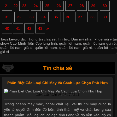
21
22
23
24
25
26
27
28
29
30
31
32
33
34
35
36
37
38
39
»
40
41
42
43
Tags keywords:
Thông tin chia sẻ
,
Tin tức
,
Dàn mỹ nhân khoe nội y tại
show Cao Minh Tiến đẹp lung linh
,
quần lót nam
,
quần lót nam giá rẻ
,
quần lót nam giá sỉ
,
quần lót nam
,
quần lót nam giá rẻ
,
quần lót nam
giá sỉ
Tin chia sẻ
Phân Biệt Các Loại Chỉ May Và Cách Lựa Chọn Phù Hợp
Cập nhật 2026-08-07 17:28:11
Trong ngành may mặc, ngoài chất liệu vải thì chỉ may cũng là
yếu tố quyết định đến độ bền, tính thẩm mỹ và chất lượng của
thành phẩm. Mỗi loại chỉ có đặc tính riêng về độ bền kéo, độ co