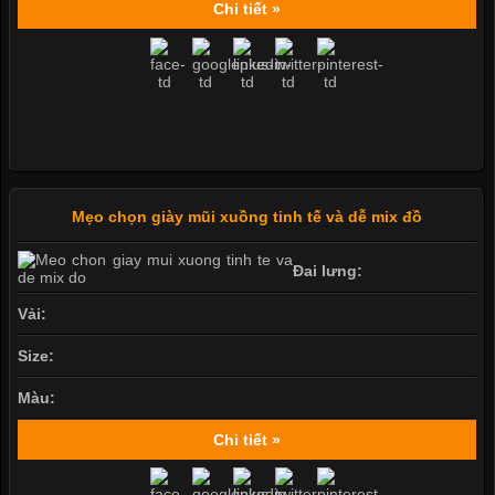
Chi tiết »
Mẹo chọn giày mũi xuồng tinh tế và dễ mix đồ
Đai lưng:
Vải:
Size:
Màu:
Chi tiết »