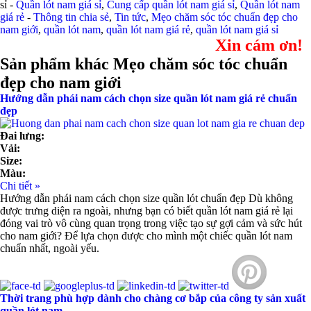
sỉ -
Quần lót nam giá sỉ
,
Cung cấp quần lót nam giá sỉ
,
Quần lót nam
giá rẻ
-
Thông tin chia sẻ
,
Tin tức
,
Mẹo chăm sóc tóc chuẩn đẹp cho
nam giới
,
quần lót nam
,
quần lót nam giá rẻ
,
quần lót nam giá sỉ
Xin cám ơn!
Sản phẩm khác Mẹo chăm sóc tóc chuẩn
đẹp cho nam giới
Hướng dẫn phái nam cách chọn size quần lót nam giá rẻ chuẩn
đẹp
Đai lưng:
Vải:
Size:
Màu:
Chi tiết »
Hướng dẫn phái nam cách chọn size quần lót chuẩn đẹp Dù không
được trưng diện ra ngoài, nhưng bạn có biết quần lót nam giá rẻ lại
đóng vai trò vô cùng quan trọng trong việc tạo sự gợi cảm và sức hút
cho nam giới? Để lựa chọn được cho mình một chiếc quần lót nam
chuẩn nhất, ngoài yếu.
Thời trang phù hợp dành cho chàng cơ bắp của công ty sản xuất
quần lót nam