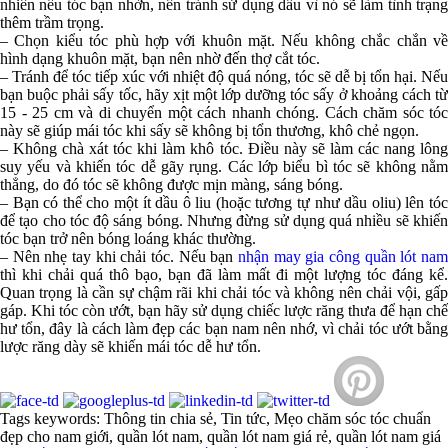
nhiên nếu tóc bạn nhờn, nên tránh sử dụng dầu vì nó sẽ làm tình trạng
thêm trầm trọng.
– Chọn kiểu tóc phù hợp với khuôn mặt. Nếu không chắc chắn về
hình dạng khuôn mặt, bạn nên nhờ đến thợ cắt tóc.
– Tránh để tóc tiếp xúc với nhiệt độ quá nóng, tóc sẽ dễ bị tổn hại. Nếu
bạn buộc phải sấy tốc, hãy xịt một lớp dưỡng tóc sấy ở khoảng cách từ
15 - 25 cm và di chuyển một cách nhanh chóng. Cách chăm sóc tóc
này sẽ giúp mái tóc khi sấy sẽ không bị tổn thương, khô chẻ ngọn.
– Không chà xát tóc khi làm khô tóc. Điều này sẽ làm các nang lông
suy yếu và khiến tóc dễ gãy rụng. Các lớp biểu bì tóc sẽ không nằm
thẳng, do đó tóc sẽ không được mịn màng, sáng bóng.
– Bạn có thể cho một ít dầu ô liu (hoặc tương tự như dầu oliu) lên tóc
để tạo cho tóc độ sáng bóng. Nhưng đừng sử dụng quá nhiều sẽ khiến
tóc bạn trở nên bóng loáng khác thường.
– Nên nhẹ tay khi chải tóc. Nếu bạn
nhận may gia công quần lót nam
thì khi chải quá thô bạo, bạn đã làm mất đi một lượng tóc đáng kể.
Quan trọng là cần sự chậm rãi khi chải tóc và không nên chải vội, gấp
gáp. Khi tóc còn ướt, bạn hãy sử dụng chiếc lược răng thưa để hạn chế
hư tổn, đây là cách làm đẹp các bạn nam nên nhớ, vì chải tóc ướt bằng
lược răng dày sẽ khiến mái tóc dễ hư tổn.
Tags keywords: Thông tin chia sẻ, Tin tức, Mẹo chăm sóc tóc chuẩn
đẹp cho nam giới, quần lót nam, quần lót nam giá rẻ, quần lót nam giá