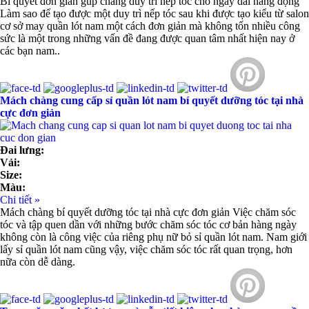
Bí quyết đơn giản gúp chàng duy trì nếp tóc cho ngày dài năng động
Làm sao để tạo được một duy trì nếp tóc sau khi được tạo kiểu từ salon
cơ sở may quần lót nam một cách đơn giản mà không tốn nhiều công
sức là một trong những vấn đề đang được quan tâm nhất hiện nay ở
các bạn nam..
Mách chàng cung cấp sỉ quần lót nam bí quyết dưỡng tóc tại nhà
cực đơn giản
Đai lưng:
Vải:
Size:
Màu:
Chi tiết »
Mách chàng bí quyết dưỡng tóc tại nhà cực đơn giản Việc chăm sóc
tóc và tập quen dần với những bước chăm sóc tóc cơ bản hàng ngày
không còn là công việc của riêng phụ nữ bỏ sỉ quần lót nam. Nam giới
lấy sỉ quần lót nam cũng vậy, việc chăm sóc tóc rất quan trọng, hơn
nữa còn dễ dàng.