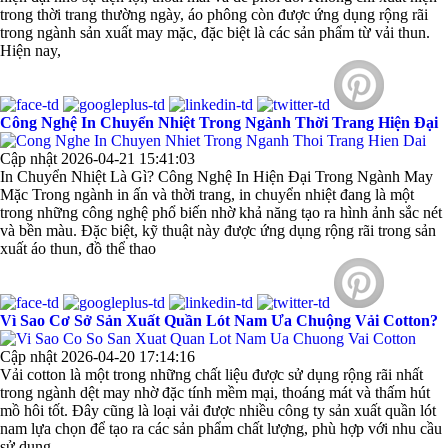
trong thời trang thường ngày, áo phông còn được ứng dụng rộng rãi
trong ngành sản xuất may mặc, đặc biệt là các sản phẩm từ vải thun.
Hiện nay,
Công Nghệ In Chuyển Nhiệt Trong Ngành Thời Trang Hiện Đại
Cập nhật 2026-04-21 15:41:03
In Chuyển Nhiệt Là Gì? Công Nghệ In Hiện Đại Trong Ngành May
Mặc Trong ngành in ấn và thời trang, in chuyển nhiệt đang là một
trong những công nghệ phổ biến nhờ khả năng tạo ra hình ảnh sắc nét
và bền màu. Đặc biệt, kỹ thuật này được ứng dụng rộng rãi trong sản
xuất áo thun, đồ thể thao
Vì Sao Cơ Sở Sản Xuất Quần Lót Nam Ưa Chuộng Vải Cotton?
Cập nhật 2026-04-20 17:14:16
Vải cotton là một trong những chất liệu được sử dụng rộng rãi nhất
Mẫu quần short quần lót nam nữ hè thu 2017
trong ngành dệt may nhờ đặc tính mềm mại, thoáng mát và thấm hút
mồ hôi tốt. Đây cũng là loại vải được nhiều công ty sản xuất quần lót
nam lựa chọn để tạo ra các sản phẩm chất lượng, phù hợp với nhu cầu
sử dụng