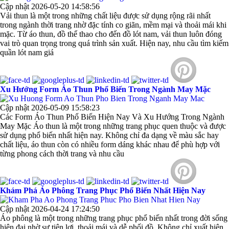
Cập nhật 2026-05-20 14:58:56
Vải thun là một trong những chất liệu được sử dụng rộng rãi nhất
trong ngành thời trang nhờ đặc tính co giãn, mềm mại và thoải mái khi
mặc. Từ áo thun, đồ thể thao cho đến đồ lót nam, vải thun luôn đóng
vai trò quan trọng trong quá trình sản xuất. Hiện nay, nhu cầu tìm kiếm
quần lót nam giá
Xu Hướng Form Áo Thun Phổ Biến Trong Ngành May Mặc
Cập nhật 2026-05-09 15:58:23
Các Form Áo Thun Phổ Biến Hiện Nay Và Xu Hướng Trong Ngành
May Mặc Áo thun là một trong những trang phục quen thuộc và được
sử dụng phổ biến nhất hiện nay. Không chỉ đa dạng về màu sắc hay
chất liệu, áo thun còn có nhiều form dáng khác nhau để phù hợp với
từng phong cách thời trang và nhu cầu
Khám Phá Áo Phông Trang Phục Phổ Biến Nhất Hiện Nay
Cập nhật 2026-04-24 17:24:50
Áo phông là một trong những trang phục phổ biến nhất trong đời sống
hiện đại nhờ sự tiện lợi, thoải mái và dễ phối đồ. Không chỉ xuất hiện