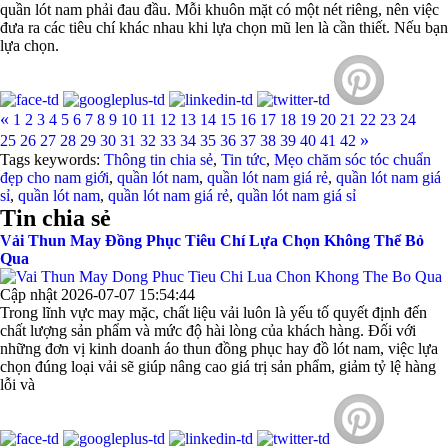
quần lót nam phải đau đầu. Mỗi khuôn mặt có một nét riêng, nên việc
đưa ra các tiêu chí khác nhau khi lựa chọn mũ len là cần thiết. Nếu bạn
lựa chọn.
«
1
2
3
4
5
6
7
8
9
10
11
12
13
14
15
16
17
18
19
20
21
22
23
24
»
25
26
27
28
29
30
31
32
33
34
35
36
37
38
39
40
41
42
Tags keywords:
Thông tin chia sẻ
,
Tin tức
,
Mẹo chăm sóc tóc chuẩn
đẹp cho nam giới
,
quần lót nam
,
quần lót nam giá rẻ
,
quần lót nam giá
sỉ
,
quần lót nam
,
quần lót nam giá rẻ
,
quần lót nam giá sỉ
Tin chia sẻ
Vải Thun May Đồng Phục Tiêu Chí Lựa Chọn Không Thể Bỏ
Qua
Cập nhật 2026-07-07 15:54:44
Trong lĩnh vực may mặc, chất liệu vải luôn là yếu tố quyết định đến
chất lượng sản phẩm và mức độ hài lòng của khách hàng. Đối với
những đơn vị kinh doanh áo thun đồng phục hay đồ lót nam, việc lựa
chọn đúng loại vải sẽ giúp nâng cao giá trị sản phẩm, giảm tỷ lệ hàng
lỗi và