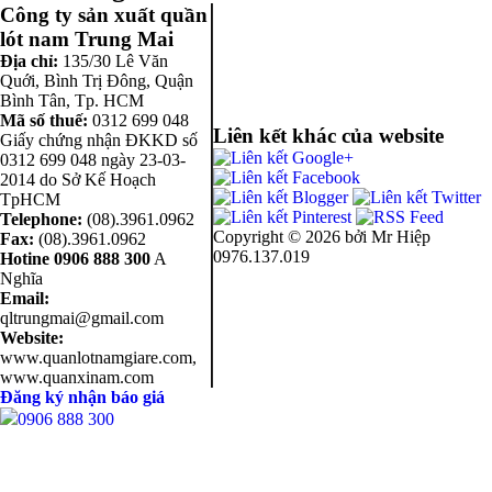
Công ty sản xuất quần
lót nam Trung Mai
Nguyên bộ quần lót nam Boxer thun lạnh giá rẻ
Địa chỉ:
135/30 Lê Văn
Quới, Bình Trị Đông
,
Quận
Bình Tân
,
Tp. HCM
Mã số thuế:
0312 699 048
Liên kết khác của website
Giấy chứng nhận ĐKKD số
Dễ chịu hơn với quần lót nam giá rẻ vải Cotton 4 chiều
0312 699 048 ngày 23-03-
2014 do Sở Kế Hoạch
TpHCM
Telephone:
(08).3961.0962
Copyright ©
2026 bởi Mr Hiệp
Fax:
(08).3961.0962
0976.137.019
Hotine
0906 888 300
A
Nghĩa
Email:
qltrungmai@gmail.com
Website:
www.quanlotnamgiare.com,
www.quanxinam.com
Đăng ký nhận báo giá
0906 888 300