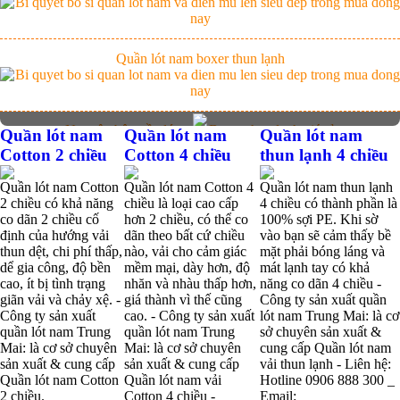
Quần lót nam boxer thun lạnh
Nguyên bộ quần lót nam Boxer thun lạnh giá rẻ
Quần lót nam
Quần lót nam
Quần lót nam
Cotton 2 chiều
Cotton 4 chiều
thun lạnh 4 chiều
Quần lót nam Cotton
Quần lót nam Cotton 4
Quần lót nam thun lạnh
Dễ chịu hơn với quần lót nam giá rẻ vải Cotton 4 chiều
2 chiều có khả năng
chiều là loại cao cấp
4 chiều có thành phần là
co dãn 2 chiều cố
hơn 2 chiều, có thể co
100% sợi PE. Khi sờ
định của hướng vải
dãn theo bất cứ chiều
vào bạn sẽ cảm thấy bề
thun dệt, chi phí thấp,
nào, vải cho cảm giác
mặt phải bóng láng và
Mẫu quần short quần lót nam nữ hè thu 2017
dể gia công, độ bền
mềm mại, dày hơn, độ
mát lạnh tay có khả
cao, ít bị tình trạng
nhăn và nhàu thấp hơn,
năng co dãn 4 chiều -
giãn vải và chảy xệ. -
giá thành vì thế cũng
Công ty sản xuất quần
Công ty sản xuất
cao. - Công ty sản xuất
lót nam Trung Mai: là cơ
quần lót nam Trung
quần lót nam Trung
sở chuyên sản xuất &
Thị hiều quần lót nam bơi lội nam và nữ 2017
Mai: là cơ sở chuyên
Mai: là cơ sở chuyên
cung cấp Quần lót nam
sản xuất & cung cấp
sản xuất & cung cấp
vải thun lạnh - Liên hệ:
Quần lót nam Cotton
Quần lót nam vải
Hotline 0906 888 300 _
2 chiều.
Cotton 4 chiều -
Email: