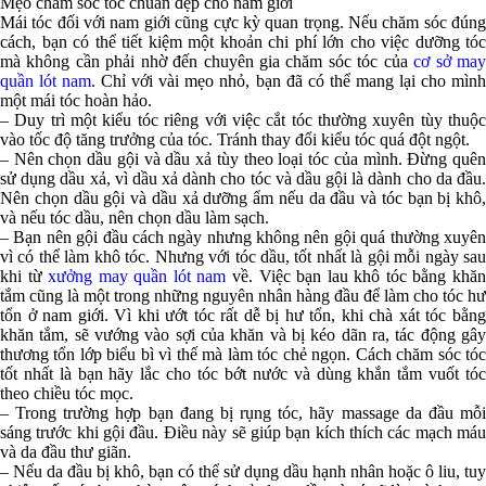
Mẹo chăm sóc tóc chuẩn đẹp cho nam giới
Mái tóc đối với nam giới cũng cực kỳ quan trọng. Nếu chăm sóc đúng
cách, bạn có thể tiết kiệm một khoản chi phí lớn cho việc dưỡng tóc
mà không cần phải nhờ đến chuyên gia chăm sóc tóc của
cơ sở ma
quần lót nam
. Chỉ với vài mẹo nhỏ, bạn đã có thể mang lại cho mìn
một mái tóc hoàn hảo.
– Duy trì một kiểu tóc riêng với việc cắt tóc thường xuyên tùy thuộc
vào tốc độ tăng trưởng của tóc. Tránh thay đổi kiểu tóc quá đột ngột.
– Nên chọn dầu gội và dầu xả tùy theo loại tóc của mình. Đừng quên
sử dụng dầu xả, vì dầu xả dành cho tóc và dầu gội là dành cho da đầu.
Nên chọn dầu gội và dầu xả dưỡng ẩm nếu da đầu và tóc bạn bị khô,
và nếu tóc dầu, nên chọn dầu làm sạch.
– Bạn nên gội đầu cách ngày nhưng không nên gội quá thường xuyên
vì có thể làm khô tóc. Nhưng với tóc dầu, tốt nhất là gội mỗi ngày sau
khi từ
xưởng may quần lót nam
về. Việc bạn lau khô tóc bằng khă
tắm cũng là một trong những nguyên nhân hàng đầu để làm cho tóc hư
tổn ở nam giới. Vì khi ướt tóc rất dễ bị hư tổn, khi chà xát tóc bằng
khăn tắm, sẽ vướng vào sợi của khăn và bị kéo dãn ra, tác động gây
thương tổn lớp biểu bì vì thế mà làm tóc chẻ ngọn. Cách chăm sóc tóc
tốt nhất là bạn hãy lắc cho tóc bớt nước và dùng khắn tắm vuốt tóc
theo chiều tóc mọc.
– Trong trường hợp bạn đang bị rụng tóc, hãy massage da đầu mỗi
sáng trước khi gội đầu. Điều này sẽ giúp bạn kích thích các mạch máu
và da đầu thư giãn.
– Nếu da đầu bị khô, bạn có thể sử dụng dầu hạnh nhân hoặc ô liu, tuy