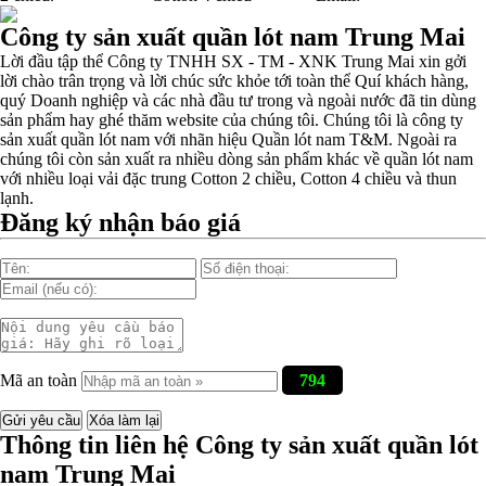
Xu hướng thời trang trẻ và quần lót nam giá sỉ
Công ty sản xuất quần lót nam Trung Mai
Lời đầu tập thể Công ty TNHH SX - TM - XNK Trung Mai xin gởi
lời chào trân trọng và lời chúc sức khỏe tới toàn thể Quí khách hàng,
quý Doanh nghiệp và các nhà đầu tư trong và ngoài nước đã tin dùng
Giặt và bảo quản quần lót nam đúng cách
sản phẩm hay ghé thăm website của chúng tôi. Chúng tôi là công ty
sản xuất quần lót nam với nhãn hiệu Quần lót nam T&M. Ngoài ra
chúng tôi còn sản xuất ra nhiều dòng sản phẩm khác về quần lót nam
với nhiều loại vải đặc trung Cotton 2 chiều, Cotton 4 chiều và thun
Mẫu quần lót nam giá rẻ sốt hè 2017
lạnh.
Đăng ký nhận báo giá
Những mẩu quần lót nam thông dụng hiện nay
Bộ sưu tập quần lót nam Boxer TpHCM
Mã an toàn
794
Thông tin liên hệ Công ty sản xuất quần lót
Quần lót nam boxer thun lạnh
nam Trung Mai