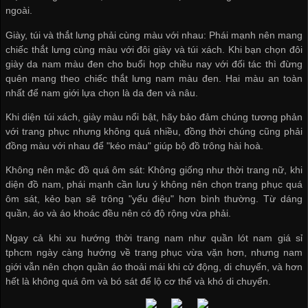
ngoài.
Giày, túi và thắt lưng phải cùng màu với nhau: Phái mạnh nên mang
chiếc thắt lưng cùng màu với đôi giày và túi xách. Khi bạn chọn đôi
giày da nam màu đen cho buổi họp chiều nay với đối tác thì đừng
quên mang theo chiếc thắt lưng nam màu đen. Hai màu an toàn
nhất để nam giới lựa chọn là da đen và nâu.
Khi diện túi xách, giày màu nổi bật, hãy bảo đảm chúng tương phản
với trang phục nhưng không quá nhiều, đồng thời chúng cũng phải
đồng màu với nhau để "kéo màu" giúp bộ đồ trông hài hoà.
Không nên mặc đồ quá ôm sát: Không giống như thời trang nữ, khi
diện đồ nam, phái mạnh cần lưu ý không nên chọn trang phục quá
ôm sát, kẻo bạn sẽ trông "yểu điệu" hơn bình thường. Từ dáng
quần, áo và áo khoác đều nên có độ rộng vừa phải.
Ngay cả khi xu hướng thời trang nam như
quần lót nam giá sỉ
tphcm
ngày càng hướng về trang phục vừa vặn hơn, nhưng nam
giới vẫn nên chọn quần áo thoải mái khi cử động, di chuyển, và hơn
hết là không quá ôm và bó sát để lộ cơ thể và khó di chuyển.