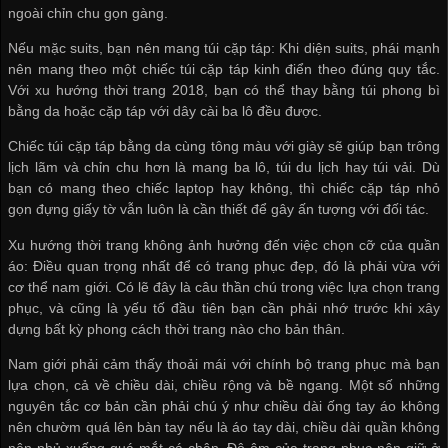
ngoài chỉn chu gọn gàng.
Nếu mặc suits, bạn nên mang túi cặp táp: Khi diện suits, phái mạnh
nên mang theo một chiếc túi cặp táp kinh điển theo đúng quy tắc.
Với xu hướng thời trang 2018, bạn có thể thay bằng túi phong bì
bằng da hoặc cặp táp với dây cài ba lô đều được.
Chiếc túi cặp táp bằng da cùng tông màu với giày sẽ giúp bạn trông
lịch lãm và chỉn chu hơn là mang ba lô, túi du lịch hay túi vải. Dù
bạn có mang theo chiếc laptop hay không, thì chiếc cặp táp nhỏ
gọn đựng giấy tờ vẫn luôn là cần thiết để gây ấn tượng với đối tác.
Xu hướng thời trang không ảnh hưởng đến việc chọn cỡ của quần
áo: Điều quan trọng nhất để có trang phục đẹp, đó là phải vừa với
cơ thể nam giới. Có lẽ đây là câu thần chú trong việc lựa chọn trang
phục, và cũng là yếu tố đầu tiên bạn cần phải nhớ trước khi xây
dựng bất kỳ phong cách thời trang nào cho bản thân.
Nam giới phải cảm thấy thoải mái với chính bộ trang phục mà bạn
lựa chọn, cả về chiều dài, chiều rộng và bề ngang. Một số những
nguyên tắc cơ bản cần phải chú ý như chiều dài ống tay áo không
nên chườm quá lên bàn tay nếu là áo tay dài, chiều dài quần không