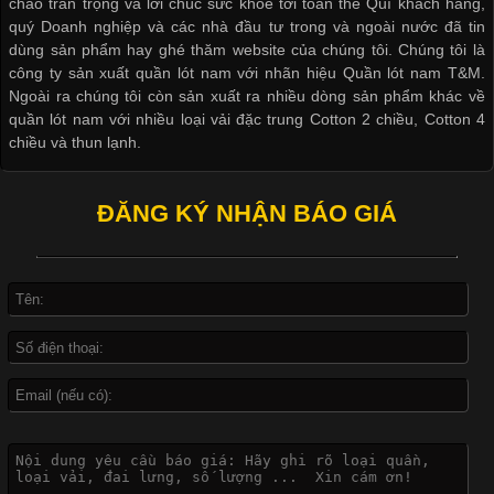
chào trân trọng và lời chúc sức khỏe tới toàn thể Quí khách hàng,
cầu
quý Doanh nghiệp và các nhà đầu tư trong và ngoài nước đã tin
dùng sản phẩm hay ghé thăm website của chúng tôi. Chúng tôi là
công ty sản xuất quần lót nam với nhãn hiệu Quần lót nam T&M.
Ngoài ra chúng tôi còn sản xuất ra nhiều dòng sản phẩm khác về
quần lót nam với nhiều loại vải đặc trung Cotton 2 chiều, Cotton 4
Khám Phá Áo Phông Trang Phục Phổ Biến Nhất Hiện Nay
chiều và thun lạnh.
Cập nhật 2026-04-24 17:24:50
ĐĂNG KÝ NHẬN BÁO GIÁ
Áo phông là một trong những trang phục phổ biến nhất trong
đời sống hiện đại nhờ sự tiện lợi, thoải mái và dễ phối đồ.
Không chỉ xuất hiện trong thời trang thường ngày, áo phông còn
được ứng dụng rộng rãi trong ngành sản xuất may mặc, đặc
biệt là các sản phẩm từ vải thun. Hiện nay,
Công Nghệ In Chuyển Nhiệt Trong Ngành Thời Trang Hiện
Đại