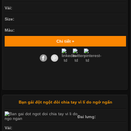
Vải:
Size:
Màu:
Chi tiết »
Bạn gái đột ngột đòi chia tay vì lí do ngớ ngẩn
Đai lưng:
Vải: