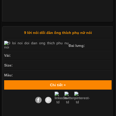
9 lời nói dối đàn ông thích phụ nữ nói
Đai lưng:
Vải:
Size:
Màu:
Chi tiết »