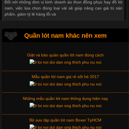
Đối với những đơn vị kinh doanh áo thun đồng phục hay đồ lót
nam, việc lựa chọn đúng loại vải sẽ giúp nâng cao giá trị sản
Thị hiều quần lót nam bơi lội nam và nữ 2017
phẩm, giảm tỷ lệ hàng lỗi và
Xu hướng thời trang trẻ và quần lót nam giá sỉ
Quần lót nam khác nên xem
Tìm Hiểu Các Kiểu Cổ Áo Thun Được Ưa Chuộng Trong
Ngành Thời Trang
Giặt và bảo quản quần lót nam đúng cách
Cập nhật 2026-06-01 16:20:50
Mẫu quần lót nam giá rẻ sốt hè 2017
Áo thun là một trong những trang phục phổ biến nhất hiện nay
nhờ tính tiện dụng, dễ phối đồ và phù hợp với nhiều đối tượng.
Bên cạnh chất liệu và kiểu dáng, phần cổ áo cũng là yếu tố
quan trọng tạo nên phong cách riêng cho từng sản phẩm. Mỗi
Những mẩu quần lót nam thông dụng hiện nay
loại cổ áo sẽ mang đến một vẻ đẹp khác
Bộ sưu tập quần lót nam Boxer TpHCM