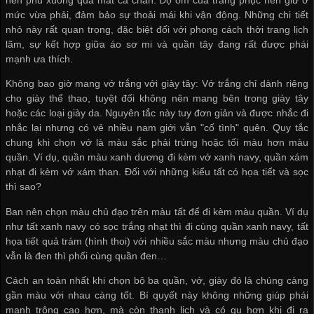
nên phủ xuống quá mắt cá chân. Độ ôm của trang phục nên giữ ở
mức vừa phải, đảm bảo sự thoải mái khi vận động. Những chi tiết
nhỏ này rất quan trọng, đặc biệt đối với phong cách thời trang lịch
lãm, sự kết hợp giữa áo sơ mi và quần tây đang rất được phái
mạnh ưa thích.
Không bao giờ mang vớ trắng với giày tây: Vớ trắng chỉ dành riêng
cho giày thể thao, tuyệt đối không nên mang bên trong giày tây
hoặc các loại giày da. Nguyên tắc này tuy đơn giản và được nhắc đi
nhắc lại nhưng có vẻ nhiều nam giới vẫn "cố tình" quên. Quy tắc
chung khi chọn vớ là màu sắc phải trùng hoặc tối màu hơn màu
quần. Ví dụ, quần màu xanh dương đi kèm vớ xanh navy, quần xám
nhạt đi kèm vớ xám than. Đối với những kiểu tất có họa tiết và sọc
thì sao?
Ban nên chọn màu chủ đạo trên màu tất để đi kèm màu quần. Ví dụ
như tất xanh navy có sọc trắng nhạt thì đi cùng quần xanh navy, tất
họa tiết quả trám (hình thoi) với nhiều sắc màu nhưng màu chủ đạo
vẫn là đen thì phối cùng quần đen…
Cách an toàn nhất khi chọn bộ ba quần, vớ, giày đó là chúng càng
gần màu với nhau càng tốt. Bí quyết này không những giúp phái
mạnh trông cao hơn, mà còn thanh lịch và có gu hơn khi đi ra