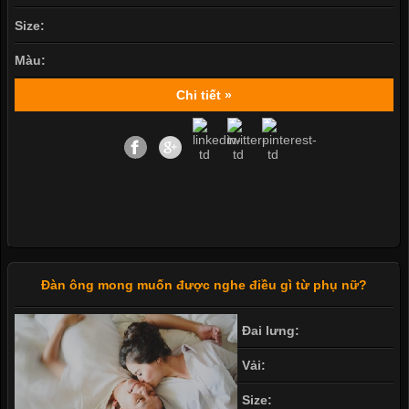
Size:
Màu:
Chi tiết »
Đàn ông mong muốn được nghe điều gì từ phụ nữ?
Đai lưng:
Vải:
Size: