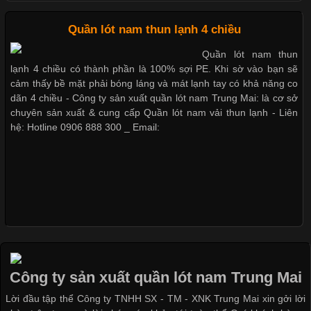
Cập nhật 2026-05-20 14:58:56
Quần lót nam thun lạnh 4 chiều
Dễ chịu hơn với quần lót nam giá rẻ vải Cotton 4 chiều
Vải thun là một trong những chất liệu được sử dụng rộng rãi
Quần lót nam thun
nhất trong ngành thời trang nhờ đặc tính co giãn, mềm mại và
lạnh 4 chiều có thành phần là 100% sợi PE. Khi sờ vào bạn sẽ
thoải mái khi mặc. Từ áo thun, đồ thể thao cho đến đồ lót nam,
cảm thấy bề mặt phải bóng láng và mát lạnh tay có khả năng co
vải thun luôn đóng vai trò quan trọng trong quá trình sản xuất.
dãn 4 chiều - Công ty sản xuất quần lót nam Trung Mai: là cơ sở
Hiện nay, nhu cầu tìm kiếm quần lót nam giá
chuyên sản xuất & cung cấp Quần lót nam vải thun lạnh - Liên
hệ: Hotline 0906 888 300 _ Email:
Xu Hướng Form Áo Thun Phổ Biến Trong Ngành May Mặc
Cập nhật 2026-05-09 15:58:23
Các Form Áo Thun Phổ Biến Hiện Nay Và Xu Hướng Trong
Ngành May Mặc Áo thun là một trong những trang phục quen
thuộc và được sử dụng phổ biến nhất hiện nay. Không chỉ đa
Công ty sản xuất quần lót nam Trung Mai
dạng về màu sắc hay chất liệu, áo thun còn có nhiều form dáng
Lời đầu tập thể Công ty TNHH SX - TM - XNK Trung Mai xin gởi lời
khác nhau để phù hợp với từng phong cách thời trang và nhu