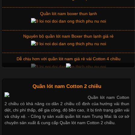
Những Mẫu Áo Thun Đồng Phục Công Ty Được Ưa
Chuộng Hiện Nay
Quần lót nam boxer thun lạnh
Cập nhật 2026-06-01 14:23:34
Nguyên bộ quần lót nam Boxer thun lạnh giá rẻ
Trong môi trường kinh doanh hiện đại, việc xây dựng hình ảnh
chuyên nghiệp đóng vai trò quan trọng đối với sự phát triển của
doanh nghiệp. Một trong những giải pháp hiệu quả được nhiều
Dễ chịu hơn với quần lót nam giá rẻ vải Cotton 4 chiều
đơn vị lựa chọn hiện nay là sử dụng áo thun đồng phục công ty.
Không chỉ giúp tạo sự đồng bộ, áo thun
Mẫu quần short quần lót nam nữ hè thu 2017
Quần lót nam Cotton 2 chiều
Quần lót nam Cotton
Chất Liệu Lycra Có Gì Đặc Biệt Trong Ngành Thời Trang?
2 chiều có khả năng co dãn 2 chiều cố định của hướng vải thun
Thị hiều quần lót nam bơi lội nam và nữ 2017
dệt, chi phí thấp, dể gia công, độ bền cao, ít bị tình trạng giãn vải
Cập nhật 2026-05-27 17:03:46
và chảy xệ. - Công ty sản xuất quần lót nam Trung Mai: là cơ sở
chuyên sản xuất & cung cấp Quần lót nam Cotton 2 chiều.
Vải Lycra Là Gì? Chất Liệu Co Giãn Được Ưa Chuộng Trong
Xu hướng thời trang trẻ và quần lót nam giá sỉ
Ngành May Mặc Trong ngành thời trang hiện đại, các loại vải có