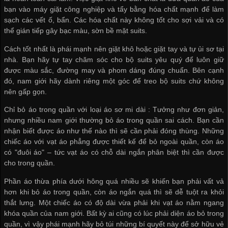
bạn vào máy giặt công nghiệp và tẩy bằng hóa chất mạnh để làm
sạch các vết ố, bẩn. Các hóa chất này không tốt cho sợi vải và có
thể gián tiếp gây bạc màu, sờn bề mặt suits.
Cách tốt nhất là phái mạnh nên giặt khô hoặc giặt tay và tự ủi sơ tại
nhà. Bạn hãy tự tay chăm sóc cho bộ suits yêu quý để luôn giữ
được màu sắc, đường may và phom dáng đúng chuẩn. Bên cạnh
đó, nam giới hãy dành riêng một góc để treo bộ suits chứ không
nên gấp gọn.
Chỉ bỏ áo trong quần với loại áo sơ mi dài : Tưởng như đơn giản,
nhưng nhiều nam giới thường bỏ áo trong quần sai cách. Bạn cần
nhận biết được áo như thế nào thì sẽ cần phải đóng thùng. Những
chiếc áo với vạt áo phẳng được thiết kế để bỏ ngoài quần, còn áo
có "đuôi áo" – tức vạt áo có chỗ dài ngắn phân biệt thì cần được
cho trong quần.
Phần áo thừa phía dưới hông quá nhiều sẽ khiến bạn phải vất vả
hơn khi bỏ áo trong quần, còn áo ngắn quá thì sẽ dễ tuột ra khỏi
thắt lưng. Một chiếc áo có độ dài vừa phải khi vạt áo nằm ngang
khóa quần của nam giới. Bất kỳ ai cũng có lúc phải diện áo bỏ trong
quần, vì vậy phái mạnh hãy bỏ túi những bí quyết này để sở hữu vẻ