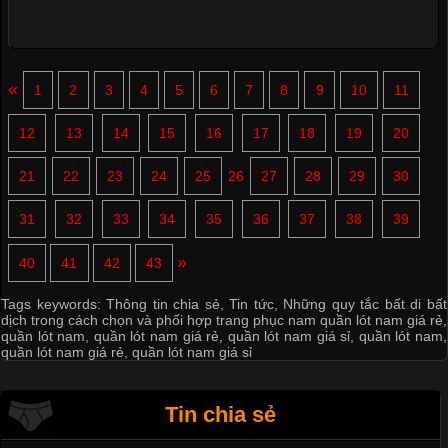
«
1
2
3
4
5
6
7
8
9
10
11
12
13
14
15
16
17
18
19
20
21
22
23
24
25
26
27
28
29
30
31
32
33
34
35
36
37
38
39
»
40
41
42
43
Tags keywords:
Thông tin chia sẻ
,
Tin tức
,
Những quy tắc bất di bất
dịch trong cách chọn và phối hợp trang phục nam quần lót nam giá rẻ
,
quần lót nam
,
quần lót nam giá rẻ
,
quần lót nam giá sỉ
,
quần lót nam
,
quần lót nam giá rẻ
,
quần lót nam giá sỉ
Tin chia sẻ