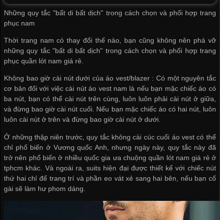
Những quy tắc "bất di bất dịch" trong cách chọn và phối hợp trang
phục nam
Thời trang nam có thay đổi thế nào, bạn cũng không nên phá vỡ
những quy tắc "bất di bất dịch" trong cách chọn và phối hợp trang
phục
quần lót nam giá rẻ
.
Không bao giờ cài nút dưới của áo vest/blazer : Có một nguyên tắc
cơ bản đối với việc cài nút áo vest nam là nếu bạn mặc chiếc áo có
ba nút, bạn có thể cài nút trên cùng, luôn luôn phải cài nút ở giữa,
và đừng bao giờ cài nút cuối. Nếu bạn mặc chiếc áo có hai nút, luôn
luôn cài nút ở trên và đừng bao giờ cài nút ở dưới.
Ở những thập niên trước, quy tắc không cài cúc cuối áo vest có thể
chỉ phổ biến ở Vương quốc Anh, nhưng ngày này, quy tắc này đã
trở nên phổ biến ở nhiều quốc gia ưa chuộng
quần lót nam giá rẻ ở
tphcm
khác. Và ngoài ra, suits hiện đại được thiết kế với chiếc nút
thứ hai chỉ để trang trí và phần eo vát xẻ sang hai bên, nếu bạn cố
gài sẽ làm hư phom dáng.