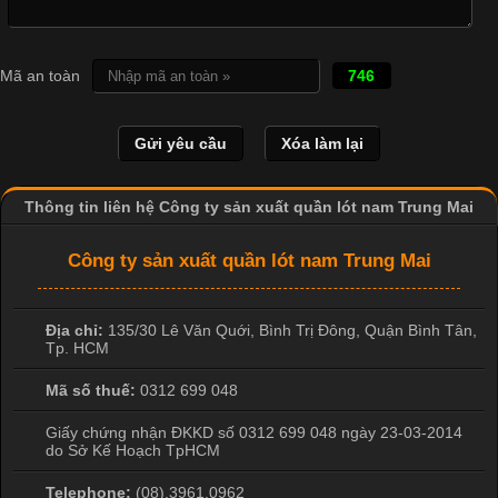
Cập nhật 2026-04-21 15:41:03
In Chuyển Nhiệt Là Gì? Công Nghệ In Hiện Đại Trong Ngành
Mã an toàn
746
May Mặc Trong ngành in ấn và thời trang, in chuyển nhiệt đang
là một trong những công nghệ phổ biến nhờ khả năng tạo ra
hình ảnh sắc nét và bền màu. Đặc biệt, kỹ thuật này được ứng
dụng rộng rãi trong sản xuất áo thun, đồ thể thao
Thông tin liên hệ Công ty sản xuất quần lót nam Trung Mai
Công ty sản xuất quần lót nam Trung Mai
Địa chỉ:
135/30 Lê Văn Quới, Bình Trị Đông
,
Quận Bình Tân
,
Tp. HCM
Mã số thuế:
0312 699 048
Giấy chứng nhận ĐKKD số 0312 699 048 ngày 23-03-2014
do Sở Kế Hoạch TpHCM
Telephone:
(08).3961.0962