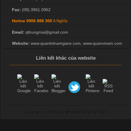
Fax:
(08).3961.0962
Hotine
0906 888 300
A Nghĩa
Email:
qltrungmai@gmail.com
Website:
www.quanlotnamgiare.com, www.quanxinam.com
Liên kết khác của website
Copyright ©
2026 bởi Mr Hiệp 0976.137.019