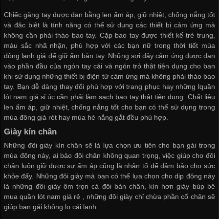
Chiếc găng tay được đan bằng len ấm áp, giữ nhiệt, chống nắng tốt
và đặc biệt là tính năng có thể sử dụng các thiết bị cảm ứng mà
không cần phải tháo bao tay. Cặp bao tay được thiết kế trẻ trung,
màu sắc nhã nhặn, phù hợp với các bạn nữ trong thời tiết mùa
đông lạnh giá để giữ ấm bàn tay. Những sợi dây cảm ứng được đan
vào phần đầu của ngón tay cái và ngón trỏ thật tiện dụng cho ban
khi sử dụng những thiết bị điện tử cảm ứng mà không phải tháo bao
tay. Bạn dễ dàng thay đổi phù hợp với trang phục hay những l
quần
lót nam giá sỉ
úc cần phải làm sạch bao tay thật tiện dụng. Chất liệu
len ấm áp, giữ nhiệt, chống nắng tốt cho bạn có thể sử dụng trong
mùa đông giá rét hay mùa hè nắng gắt đều phù hợp.
Giày kín chân
Những đôi giày kín chân sẽ là lựa chọn ưu tiên cho bạn gái trong
mùa đông này, ai bảo đôi chân không quan trọng, việc giúp cho đôi
chân luôn giữ được sự ấm áp cũng là nhân tố để đảm bảo cho sức
khỏe đấy. Những đôi giày mà bạn có thể lựa chọn cho dịp đông này
là những đôi giày ôm trọn cả đôi bàn chân, kín hơn giày búp bê
mua quần lót nam giá rẻ
, những đôi giày chỉ chừa phần cổ chân sẽ
giúp bạn gái không lo cái lạnh.