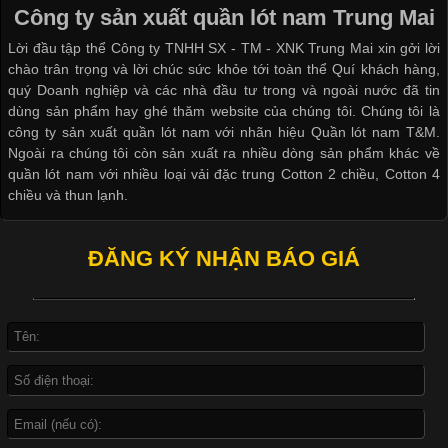
đời sống hiện đại nhờ sự tiện lợi, thoải mái và dễ phối đồ.
Công ty sản xuất quần lót nam Trung Mai
Không chỉ xuất hiện trong thời trang thường ngày, áo phông còn
Lời đầu tập thể Công ty TNHH SX - TM - XNK Trung Mai xin gởi lời
được ứng dụng rộng rãi trong ngành sản xuất may mặc, đặc
chào trân trọng và lời chúc sức khỏe tới toàn thể Quí khách hàng,
biệt là các sản phẩm từ vải thun. Hiện nay,
quý Doanh nghiệp và các nhà đầu tư trong và ngoài nước đã tin
dùng sản phẩm hay ghé thăm website của chúng tôi. Chúng tôi là
công ty sản xuất quần lót nam với nhãn hiệu Quần lót nam T&M.
Ngoài ra chúng tôi còn sản xuất ra nhiều dòng sản phẩm khác về
quần lót nam với nhiều loại vải đặc trung Cotton 2 chiều, Cotton 4
Công Nghệ In Chuyển Nhiệt Trong Ngành Thời Trang Hiện
chiều và thun lạnh.
Đại
ĐĂNG KÝ NHẬN BÁO GIÁ
Cập nhật 2026-04-21 15:41:03
In Chuyển Nhiệt Là Gì? Công Nghệ In Hiện Đại Trong Ngành
May Mặc Trong ngành in ấn và thời trang, in chuyển nhiệt đang
là một trong những công nghệ phổ biến nhờ khả năng tạo ra
hình ảnh sắc nét và bền màu. Đặc biệt, kỹ thuật này được ứng
dụng rộng rãi trong sản xuất áo thun, đồ thể thao