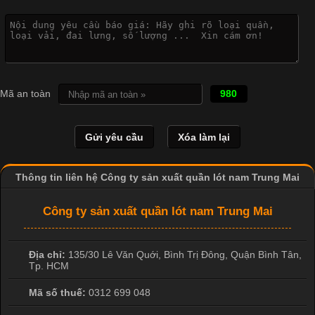
Vì Sao Cơ Sở Sản Xuất Quần Lót Nam Ưa Chuộng Vải
Cotton?
Cập nhật 2026-04-20 17:14:16
Mã an toàn
980
Vải cotton là một trong những chất liệu được sử dụng rộng rãi
nhất trong ngành dệt may nhờ đặc tính mềm mại, thoáng mát
và thấm hút mồ hôi tốt. Đây cũng là loại vải được nhiều công ty
sản xuất quần lót nam lựa chọn để tạo ra các sản phẩm chất
lượng, phù hợp với nhu cầu sử dụng
Thông tin liên hệ Công ty sản xuất quần lót nam Trung Mai
Công ty sản xuất quần lót nam Trung Mai
Địa chỉ:
135/30 Lê Văn Quới, Bình Trị Đông
,
Quận Bình Tân
,
Tp. HCM
Mã số thuế:
0312 699 048