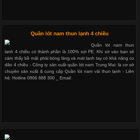
Xu Hướng Form Áo Thun Phổ Biến Trong Ngành May Mặc
Cập nhật 2026-05-09 15:58:23
Quần lót nam thun lạnh 4 chiều
Các Form Áo Thun Phổ Biến Hiện Nay Và Xu Hướng Trong
Quần lót nam thun
Ngành May Mặc Áo thun là một trong những trang phục quen
lạnh 4 chiều có thành phần là 100% sợi PE. Khi sờ vào bạn sẽ
thuộc và được sử dụng phổ biến nhất hiện nay. Không chỉ đa
cảm thấy bề mặt phải bóng láng và mát lạnh tay có khả năng co
dạng về màu sắc hay chất liệu, áo thun còn có nhiều form dáng
dãn 4 chiều - Công ty sản xuất quần lót nam Trung Mai: là cơ sở
khác nhau để phù hợp với từng phong cách thời trang và nhu
chuyên sản xuất & cung cấp Quần lót nam vải thun lạnh - Liên
cầu
hệ: Hotline 0906 888 300 _ Email:
Khám Phá Áo Phông Trang Phục Phổ Biến Nhất Hiện Nay
Cập nhật 2026-04-24 17:24:50
Áo phông là một trong những trang phục phổ biến nhất trong