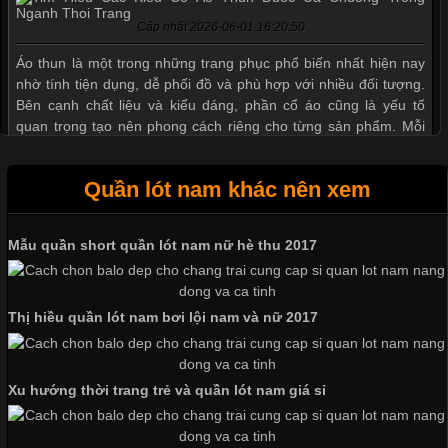
Cập nhật 2026-06-01 16:20:50
Áo thun là một trong những trang phục phổ biến nhất hiện nay
nhờ tính tiện dụng, dễ phối đồ và phù hợp với nhiều đối tượng.
Bên cạnh chất liệu và kiểu dáng, phần cổ áo cũng là yếu tố
quan trọng tạo nên phong cách riêng cho từng sản phẩm. Mỗi
loại cổ áo sẽ mang đến một vẻ đẹp khác
Quần lót nam khác nên xem
Mẫu quần short quần lót nam nữ hè thu 2017
Những Mẫu Áo Thun Đồng Phục Công Ty Được Ưa
Chuộng Hiện Nay
Thị hiều quần lót nam bơi lội nam và nữ 2017
Cập nhật 2026-06-01 14:23:34
Trong môi trường kinh doanh hiện đại, việc xây dựng hình ảnh
Xu hướng thời trang trẻ và quần lót nam giá sỉ
chuyên nghiệp đóng vai trò quan trọng đối với sự phát triển của
doanh nghiệp. Một trong những giải pháp hiệu quả được nhiều
đơn vị lựa chọn hiện nay là sử dụng áo thun đồng phục công ty.