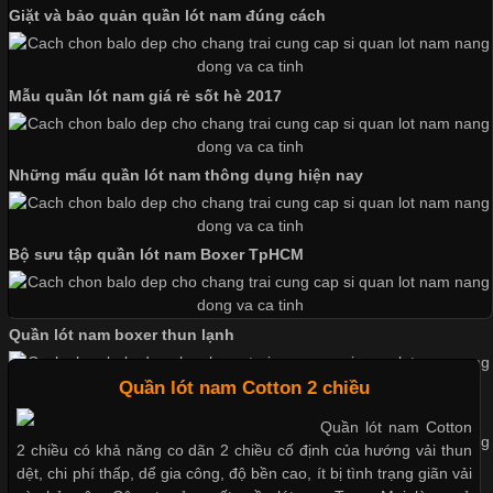
Không chỉ giúp tạo sự đồng bộ, áo thun
Giặt và bảo quản quần lót nam đúng cách
Mẫu quần lót nam giá rẻ sốt hè 2017
Chất Liệu Lycra Có Gì Đặc Biệt Trong Ngành Thời Trang?
Những mẩu quần lót nam thông dụng hiện nay
Cập nhật 2026-05-27 17:03:46
Vải Lycra Là Gì? Chất Liệu Co Giãn Được Ưa Chuộng Trong
Ngành May Mặc Trong ngành thời trang hiện đại, các loại vải có
Bộ sưu tập quần lót nam Boxer TpHCM
khả năng co giãn tốt ngày càng được ưa chuộng nhằm mang lại
cảm giác thoải mái cho người mặc. Trong đó, vải Lycra là một
trong những chất liệu nổi bật nhờ độ đàn hồi cao,
Quần lót nam boxer thun lạnh
Quần lót nam Cotton 2 chiều
Nguyên bộ quần lót nam Boxer thun lạnh giá rẻ
Quần lót nam Cotton
Chất Liệu Bamboo Xu Hướng Mới Trong Ngành Thời Trang
2 chiều có khả năng co dãn 2 chiều cố định của hướng vải thun
dệt, chi phí thấp, dể gia công, độ bền cao, ít bị tình trạng giãn vải
Cập nhật 2026-05-21 14:59:25