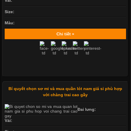
Vải:
Size:
Màu:
Chi tiết »
Bí quyết chọn sơ mi và mua quần lót nam giá sỉ phù hợp
với chàng trai cao gầy
Đai lưng:
Vải: