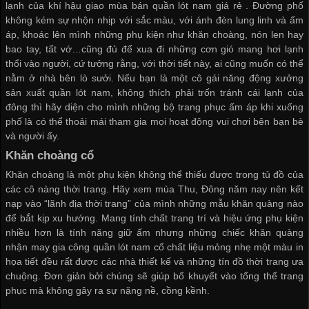
lạnh của khí hậu giao mùa
bán quần lót nam giá rẻ
. Đường phố
không kém sự nhộn nhịp với sắc màu, với ánh đèn lung linh và ấm
áp, khoác lên mình những phụ kiện như khăn choàng, nón len hay
bao tay, tất vớ…cũng đủ để xua đi những cơn gió mang hơi lạnh
thổi vào người, cứ tưởng rằng, với thời tiết này, ai cũng muốn có thể
nằm ở nhà bên lò sưởi. Nếu bạn là một cô gái năng động
xưởng
sản xuất quần lót nam
, không thích phải trốn tránh cái lạnh của
đông thì hãy diện cho mình những bộ trang phục ấm áp khi xuống
phố là có thể thoải mái tham gia mọi hoạt động vui chơi bên bạn bè
và người ấy.
Khăn choàng cổ
Khăn choàng là một phụ kiện không thể thiếu được trong tủ đồ của
các cô nàng thời trang. Hãy xem mùa Thu, Đông năm nay nên kết
nạp vào “lãnh địa thời trang” của mình những mẫu khăn quàng nào
để bắt kịp xu hướng. Mang tính chất trang trí và hiệu ứng phụ kiện
nhiều hơn là tính năng giữ ấm nhưng những chiếc khăn quàng
nhận may gia công quần lót nam
cổ chất liệu mỏng nhẹ một màu in
họa tiết đều rất được các nhà thiết kế và những tín đồ thời trang ưa
chuộng. Đơn giản bởi chúng sẽ giúp bổ khuyết vào tổng thể trang
phục mà không gây ra sự nặng nề, cồng kềnh.