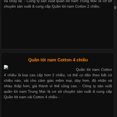
Dễ chịu hơn với quần lót nam giá rẻ vải Cotton 4 chiều
và chảy xệ. - Công ty sản xuất quần lót nam Trung Mai: là cơ sở
chuyên sản xuất & cung cấp Quần lót nam Cotton 2 chiều.
Trong những năm gần đây, vải Bamboo đang trở thành một
trong những chất liệu được yêu thích trong ngành thời trang
nhờ đặc tính mềm mại, thoáng khí và thân thiện với môi trường.
Không chỉ được ứng dụng trong quần áo thường ngày, loại vải
này còn xuất hiện nhiều trong các sản phẩm đồ lót
Những Loại Vải Thun Thông Dụng Và Đặc Điểm Nổi Bật
Quần lót nam Cotton 4 chiều
Quần lót nam Cotton
Cập nhật 2026-05-20 14:58:56
4 chiều là loại cao cấp hơn 2 chiều, có thể co dãn theo bất cứ
Vải thun là một trong những chất liệu được sử dụng rộng rãi
chiều nào, vải cho cảm giác mềm mại, dày hơn, độ nhăn và
nhất trong ngành thời trang nhờ đặc tính co giãn, mềm mại và
nhàu thấp hơn, giá thành vì thế cũng cao. - Công ty sản xuất
thoải mái khi mặc. Từ áo thun, đồ thể thao cho đến đồ lót nam,
quần lót nam Trung Mai: là cơ sở chuyên sản xuất & cung cấp
vải thun luôn đóng vai trò quan trọng trong quá trình sản xuất.
Quần lót nam vải Cotton 4 chiều -
Hiện nay, nhu cầu tìm kiếm quần lót nam giá