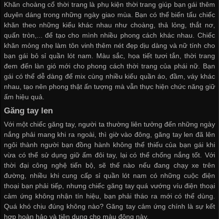
Khăn choàng cổ thời trang là phụ kiện thời trang giúp bạn gái thêm
duyên dáng trong những ngày giao mùa. Bạn có thể biến tấu chiếc
khăn theo những kiểu khác nhau như choàng, thả lỏng, thắt nơ,
quấn tròn,... để tạo cho mình nhiều phong cách khác nhau. Chiếc
khăn mỏng nhẹ làm tôn vinh thêm nét đẹp dịu dàng và nữ tính cho
bạn gái
bỏ sỉ quần lót nam
. Màu sắc, họa tiết tươi tắn, thời trang
đem đến làn gió mới cho phong cách thời trang của phái nữ. Bạn
gái có thể dễ dàng để mix cùng nhiều kiểu quần áo, đầm, váy khác
nhau, tạo nên phong thật ấn tượng mà vẫn thực hiện chức năng giữ
ấm hiệu quả.
Găng tay len
Với một chiếc găng tay, người ta thường liên tưởng đến những ngày
nắng phải mang khi ra ngoài, thì giờ vào đông, găng tay len đã lên
ngôi thành người bạn đồng hành không thể thiếu của bạn gái khi
vừa có thể sử dụng giữ ấm đôi tay, lại có thể chống nắng tốt. Với
thời đại công nghệ tiến bộ, sẽ thế nào nếu đang chạy xe trên
đường, nhiều khi
cung cấp sỉ quần lót nam
có những cuộc điện
thoại bạn phải tiếp, nhưng chiếc găng tay quá vướng víu điện thoại
cảm ứng không nhận tín hiệu, bạn phải tháo ra mới có thể dùng.
Quá khó chịu đúng không nào? Găng tay cảm ứng chính là sự kết
hợp hoàn hảo và tiện dụng cho màu đông này.