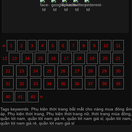
«
1
2
3
4
5
6
7
8
9
10
11
12
13
14
15
16
17
18
19
20
21
22
23
24
25
26
27
28
29
30
31
32
33
34
35
36
37
38
39
»
40
41
42
Tags keywords:
Phụ kiện thời trang bắt mắt cho nàng mua đông ấm
áp
,
Phụ kiện thời trang
,
Phụ kiện thời trang nữ
,
thời trang mùa đông
,
quần lót nam
,
quần lót nam giá rẻ
,
quần lót nam giá sỉ
,
quần lót nam
,
quần lót nam giá rẻ
,
quần lót nam giá sỉ