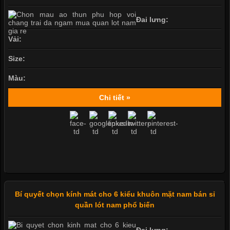
Đai lưng:
Vải:
Size:
Màu:
Chi tiết »
Bí quyết chọn kính mát cho 6 kiểu khuôn mặt nam bán sỉ
quần lót nam phổ biến