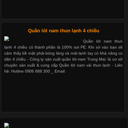
Xu Hướng Form Áo Thun Phổ Biến Trong Ngành May Mặc
Cập nhật 2026-05-09 15:58:23
Quần lót nam thun lạnh 4 chiều
Các Form Áo Thun Phổ Biến Hiện Nay Và Xu Hướng Trong
Quần lót nam thun
Ngành May Mặc Áo thun là một trong những trang phục quen
lạnh 4 chiều có thành phần là 100% sợi PE. Khi sờ vào bạn sẽ
thuộc và được sử dụng phổ biến nhất hiện nay. Không chỉ đa
cảm thấy bề mặt phải bóng láng và mát lạnh tay có khả năng co
dạng về màu sắc hay chất liệu, áo thun còn có nhiều form dáng
dãn 4 chiều - Công ty sản xuất quần lót nam Trung Mai: là cơ sở
khác nhau để phù hợp với từng phong cách thời trang và nhu
chuyên sản xuất & cung cấp Quần lót nam vải thun lạnh - Liên
cầu
hệ: Hotline 0906 888 300 _ Email:
Khám Phá Áo Phông Trang Phục Phổ Biến Nhất Hiện Nay
Cập nhật 2026-04-24 17:24:50
Áo phông là một trong những trang phục phổ biến nhất trong