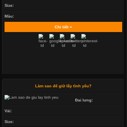
Size:
Màu:
Chi tiết »
Làm sao để giữ lấy tình yêu?
Đai lưng:
Vải:
Size: