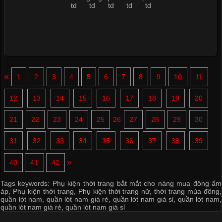
«
1
2
3
4
5
6
7
8
9
10
11
12
13
14
15
16
17
18
19
20
21
22
23
24
25
26
27
28
29
30
31
32
33
34
35
36
37
38
39
»
40
41
42
Tags keywords:
Phụ kiện thời trang bắt mắt cho nàng mua đông ấm
áp
,
Phụ kiện thời trang
,
Phụ kiện thời trang nữ
,
thời trang mùa đông
,
quần lót nam
,
quần lót nam giá rẻ
,
quần lót nam giá sỉ
,
quần lót nam
,
quần lót nam giá rẻ
,
quần lót nam giá sỉ