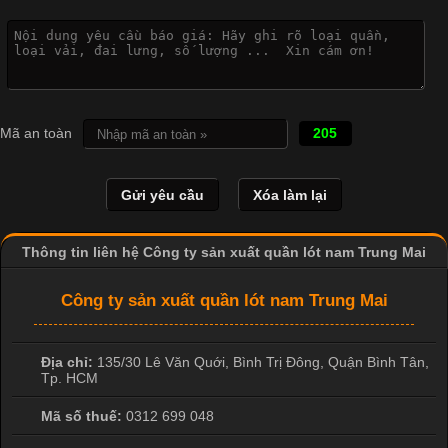
Vì Sao Cơ Sở Sản Xuất Quần Lót Nam Ưa Chuộng Vải
Cotton?
Cập nhật 2026-04-20 17:14:16
Mã an toàn
205
Vải cotton là một trong những chất liệu được sử dụng rộng rãi
nhất trong ngành dệt may nhờ đặc tính mềm mại, thoáng mát
và thấm hút mồ hôi tốt. Đây cũng là loại vải được nhiều công ty
sản xuất quần lót nam lựa chọn để tạo ra các sản phẩm chất
lượng, phù hợp với nhu cầu sử dụng
Thông tin liên hệ Công ty sản xuất quần lót nam Trung Mai
Công ty sản xuất quần lót nam Trung Mai
Địa chỉ:
135/30 Lê Văn Quới, Bình Trị Đông
,
Quận Bình Tân
,
Tp. HCM
Mã số thuế:
0312 699 048