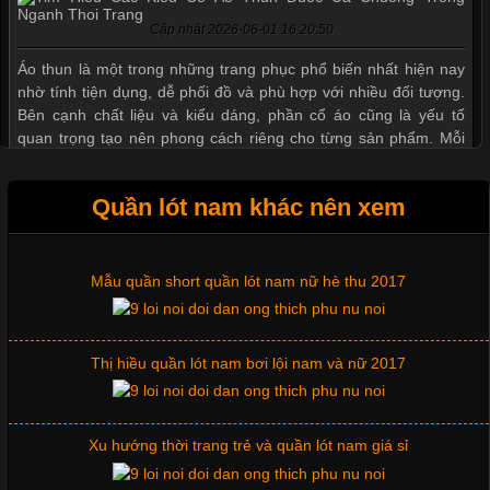
Cập nhật 2026-06-01 16:20:50
Áo thun là một trong những trang phục phổ biến nhất hiện nay
nhờ tính tiện dụng, dễ phối đồ và phù hợp với nhiều đối tượng.
Bên cạnh chất liệu và kiểu dáng, phần cổ áo cũng là yếu tố
quan trọng tạo nên phong cách riêng cho từng sản phẩm. Mỗi
loại cổ áo sẽ mang đến một vẻ đẹp khác
Quần lót nam khác nên xem
Mẫu quần short quần lót nam nữ hè thu 2017
Những Mẫu Áo Thun Đồng Phục Công Ty Được Ưa
Chuộng Hiện Nay
Thị hiều quần lót nam bơi lội nam và nữ 2017
Cập nhật 2026-06-01 14:23:34
Trong môi trường kinh doanh hiện đại, việc xây dựng hình ảnh
chuyên nghiệp đóng vai trò quan trọng đối với sự phát triển của
Xu hướng thời trang trẻ và quần lót nam giá sỉ
doanh nghiệp. Một trong những giải pháp hiệu quả được nhiều
đơn vị lựa chọn hiện nay là sử dụng áo thun đồng phục công ty.