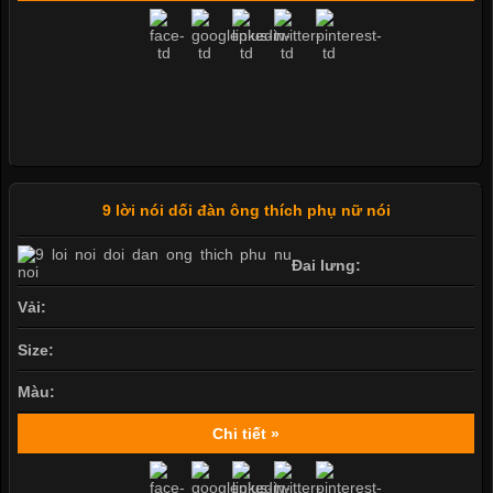
9 lời nói dối đàn ông thích phụ nữ nói
Đai lưng:
Vải:
Size:
Màu:
Chi tiết »