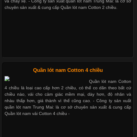
và chảy xệ. - Công ty sản xuất quần lót nam Trung Mai: là cơ sở
chuyên sản xuất & cung cấp Quần lót nam Cotton 2 chiều.
Trong những năm gần đây, vải Bamboo đang trở thành một
Dễ chịu hơn với quần lót nam giá rẻ vải Cotton 4 chiều
trong những chất liệu được yêu thích trong ngành thời trang
nhờ đặc tính mềm mại, thoáng khí và thân thiện với môi trường.
Không chỉ được ứng dụng trong quần áo thường ngày, loại vải
này còn xuất hiện nhiều trong các sản phẩm đồ lót
Những Loại Vải Thun Thông Dụng Và Đặc Điểm Nổi Bật
Quần lót nam Cotton 4 chiều
Quần lót nam Cotton
Cập nhật 2026-05-20 14:58:56
4 chiều là loại cao cấp hơn 2 chiều, có thể co dãn theo bất cứ
Vải thun là một trong những chất liệu được sử dụng rộng rãi
chiều nào, vải cho cảm giác mềm mại, dày hơn, độ nhăn và
nhất trong ngành thời trang nhờ đặc tính co giãn, mềm mại và
nhàu thấp hơn, giá thành vì thế cũng cao. - Công ty sản xuất
thoải mái khi mặc. Từ áo thun, đồ thể thao cho đến đồ lót nam,
quần lót nam Trung Mai: là cơ sở chuyên sản xuất & cung cấp
vải thun luôn đóng vai trò quan trọng trong quá trình sản xuất.
Quần lót nam vải Cotton 4 chiều -
Hiện nay, nhu cầu tìm kiếm quần lót nam giá