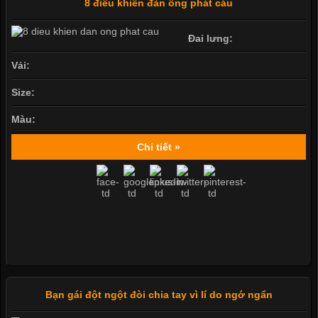
8 điều khiến đàn ông phát cáu
Đai lưng:
Vải:
Size:
Màu:
Chi tiết »
Bạn gái đột ngột đòi chia tay vì lí do ngớ ngẩn