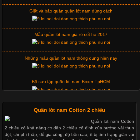
Không chỉ giúp tạo sự đồng bộ, áo thun
Giặt và bảo quản quần lót nam đúng cách
Mẫu quần lót nam giá rẻ sốt hè 2017
Chất Liệu Lycra Có Gì Đặc Biệt Trong Ngành Thời Trang?
Cập nhật 2026-05-27 17:03:46
Những mẩu quần lót nam thông dụng hiện nay
Vải Lycra Là Gì? Chất Liệu Co Giãn Được Ưa Chuộng Trong
Ngành May Mặc Trong ngành thời trang hiện đại, các loại vải có
khả năng co giãn tốt ngày càng được ưa chuộng nhằm mang lại
Bộ sưu tập quần lót nam Boxer TpHCM
cảm giác thoải mái cho người mặc. Trong đó, vải Lycra là một
trong những chất liệu nổi bật nhờ độ đàn hồi cao,
Quần lót nam boxer thun lạnh
Quần lót nam Cotton 2 chiều
Quần lót nam Cotton
Chất Liệu Bamboo Xu Hướng Mới Trong Ngành Thời Trang
2 chiều có khả năng co dãn 2 chiều cố định của hướng vải thun
Nguyên bộ quần lót nam Boxer thun lạnh giá rẻ
dệt, chi phí thấp, dể gia công, độ bền cao, ít bị tình trạng giãn vải
Cập nhật 2026-05-21 14:59:25