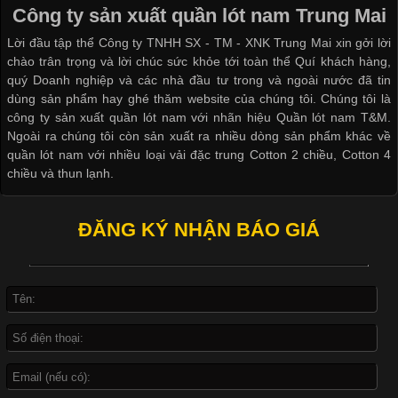
đời sống hiện đại nhờ sự tiện lợi, thoải mái và dễ phối đồ.
Công ty sản xuất quần lót nam Trung Mai
Không chỉ xuất hiện trong thời trang thường ngày, áo phông còn
Lời đầu tập thể Công ty TNHH SX - TM - XNK Trung Mai xin gởi lời
được ứng dụng rộng rãi trong ngành sản xuất may mặc, đặc
chào trân trọng và lời chúc sức khỏe tới toàn thể Quí khách hàng,
biệt là các sản phẩm từ vải thun. Hiện nay,
quý Doanh nghiệp và các nhà đầu tư trong và ngoài nước đã tin
dùng sản phẩm hay ghé thăm website của chúng tôi. Chúng tôi là
công ty sản xuất quần lót nam với nhãn hiệu Quần lót nam T&M.
Ngoài ra chúng tôi còn sản xuất ra nhiều dòng sản phẩm khác về
quần lót nam với nhiều loại vải đặc trung Cotton 2 chiều, Cotton 4
Công Nghệ In Chuyển Nhiệt Trong Ngành Thời Trang Hiện
chiều và thun lạnh.
Đại
ĐĂNG KÝ NHẬN BÁO GIÁ
Cập nhật 2026-04-21 15:41:03
In Chuyển Nhiệt Là Gì? Công Nghệ In Hiện Đại Trong Ngành
May Mặc Trong ngành in ấn và thời trang, in chuyển nhiệt đang
là một trong những công nghệ phổ biến nhờ khả năng tạo ra
hình ảnh sắc nét và bền màu. Đặc biệt, kỹ thuật này được ứng
dụng rộng rãi trong sản xuất áo thun, đồ thể thao