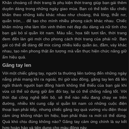
Khăn choàng cổ thời trang là phụ kiện thời trang giúp bạn gái thêm
duyên dáng trong những ngày giao mùa. Bạn có thể biến tấu chiếc
khăn theo những kiểu khác nhau như choàng, thả lỏng, thắt nơ,
quấn tròn,... để tạo cho mình nhiều phong cách khác nhau. Chiếc
khăn mỏng nhẹ làm tôn vinh thêm nét đẹp dịu dàng và nữ tính cho
bạn gái
bỏ sỉ quần lót nam
. Màu sắc, họa tiết tươi tắn, thời trang
đem đến làn gió mới cho phong cách thời trang của phái nữ. Bạn
gái có thể dễ dàng để mix cùng nhiều kiểu quần áo, đầm, váy khác
nhau, tạo nên phong thật ấn tượng mà vẫn thực hiện chức năng giữ
ấm hiệu quả.
Găng tay len
Với một chiếc găng tay, người ta thường liên tưởng đến những ngày
nắng phải mang khi ra ngoài, thì giờ vào đông, găng tay len đã lên
ngôi thành người bạn đồng hành không thể thiếu của bạn gái khi
vừa có thể sử dụng giữ ấm đôi tay, lại có thể chống nắng tốt. Với
thời đại công nghệ tiến bộ, sẽ thế nào nếu đang chạy xe trên
đường, nhiều khi
cung cấp sỉ quần lót nam
có những cuộc điện
thoại bạn phải tiếp, nhưng chiếc găng tay quá vướng víu điện thoại
cảm ứng không nhận tín hiệu, bạn phải tháo ra mới có thể dùng.
Quá khó chịu đúng không nào? Găng tay cảm ứng chính là sự kết
hợp hoàn hảo và tiện dụng cho màu đông này.