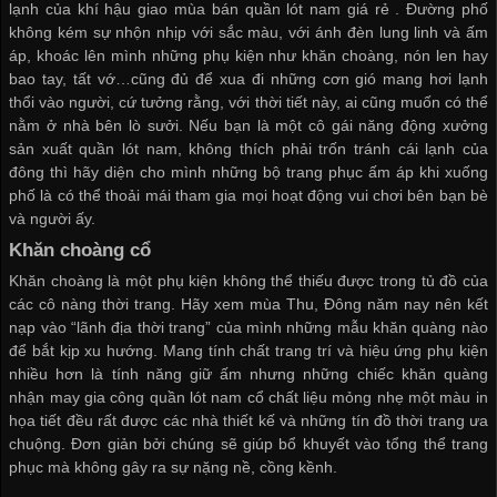
lạnh của khí hậu giao mùa
bán quần lót nam giá rẻ
. Đường phố
không kém sự nhộn nhịp với sắc màu, với ánh đèn lung linh và ấm
áp, khoác lên mình những phụ kiện như khăn choàng, nón len hay
bao tay, tất vớ…cũng đủ để xua đi những cơn gió mang hơi lạnh
thổi vào người, cứ tưởng rằng, với thời tiết này, ai cũng muốn có thể
nằm ở nhà bên lò sưởi. Nếu bạn là một cô gái năng động
xưởng
sản xuất quần lót nam
, không thích phải trốn tránh cái lạnh của
đông thì hãy diện cho mình những bộ trang phục ấm áp khi xuống
phố là có thể thoải mái tham gia mọi hoạt động vui chơi bên bạn bè
và người ấy.
Khăn choàng cổ
Khăn choàng là một phụ kiện không thể thiếu được trong tủ đồ của
các cô nàng thời trang. Hãy xem mùa Thu, Đông năm nay nên kết
nạp vào “lãnh địa thời trang” của mình những mẫu khăn quàng nào
để bắt kịp xu hướng. Mang tính chất trang trí và hiệu ứng phụ kiện
nhiều hơn là tính năng giữ ấm nhưng những chiếc khăn quàng
nhận may gia công quần lót nam
cổ chất liệu mỏng nhẹ một màu in
họa tiết đều rất được các nhà thiết kế và những tín đồ thời trang ưa
chuộng. Đơn giản bởi chúng sẽ giúp bổ khuyết vào tổng thể trang
phục mà không gây ra sự nặng nề, cồng kềnh.