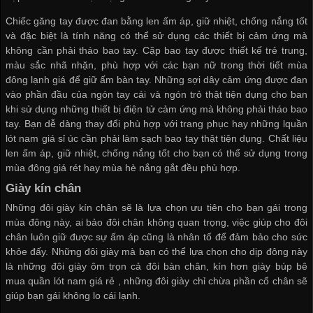
Chiếc găng tay được đan bằng len ấm áp, giữ nhiệt, chống nắng tốt
và đặc biệt là tính năng có thể sử dụng các thiết bị cảm ứng mà
không cần phải tháo bao tay. Cặp bao tay được thiết kế trẻ trung,
màu sắc nhã nhặn, phù hợp với các bạn nữ trong thời tiết mùa
đông lạnh giá để giữ ấm bàn tay. Những sợi dây cảm ứng được đan
vào phần đầu của ngón tay cái và ngón trỏ thật tiện dụng cho ban
khi sử dụng những thiết bị điện tử cảm ứng mà không phải tháo bao
tay. Bạn dễ dàng thay đổi phù hợp với trang phục hay những l
quần
lót nam giá sỉ
úc cần phải làm sạch bao tay thật tiện dụng. Chất liệu
len ấm áp, giữ nhiệt, chống nắng tốt cho bạn có thể sử dụng trong
mùa đông giá rét hay mùa hè nắng gắt đều phù hợp.
Giày kín chân
Những đôi giày kín chân sẽ là lựa chọn ưu tiên cho bạn gái trong
mùa đông này, ai bảo đôi chân không quan trọng, việc giúp cho đôi
chân luôn giữ được sự ấm áp cũng là nhân tố để đảm bảo cho sức
khỏe đấy. Những đôi giày mà bạn có thể lựa chọn cho dịp đông này
là những đôi giày ôm trọn cả đôi bàn chân, kín hơn giày búp bê
mua quần lót nam giá rẻ
, những đôi giày chỉ chừa phần cổ chân sẽ
giúp bạn gái không lo cái lạnh.