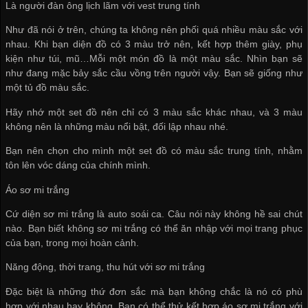
Là người đàn ông lịch lãm với vest trung tính
Như đã nói ở trên, chúng ta không nên phối quá nhiều màu sắc với
nhau. Khi bạn diện đồ có 3 màu trở nên, kết hợp thêm giày, phụ
kiện như túi, mũ…Mỗi một món đồ là một màu sắc. Nhìn bạn sẽ
như đang mặc bảy sắc cầu vồng trên người vậy. Bạn sẽ giống như
một tủ đồ màu sắc.
Hãy nhớ một set đồ nên chỉ có 3 màu sắc khác nhau, và 3 màu
không nên là những màu nổi bật, đối lập nhau nhé.
Bạn nên chọn cho mình một set đồ có màu sắc trung tính, nhằm
tôn lên vóc dáng của chính mình.
Áo sơ mi trắng
Cứ diện sơ mi trắng là auto soái ca. Câu nói này không hề sai chút
nào. Bạn biết không sơ mi trắng có thể ăn nhập với mọi trang phục
của bạn, trong mọi hoàn cảnh.
Năng động, thời trang, thu hút với sơ mi trắng
Đặc biệt là những thứ đơn sắc mà bạn không chắc là nó có phù
hợp với nhau hay không. Bạn có thể thử kết hợp áo sơ mi trắng với