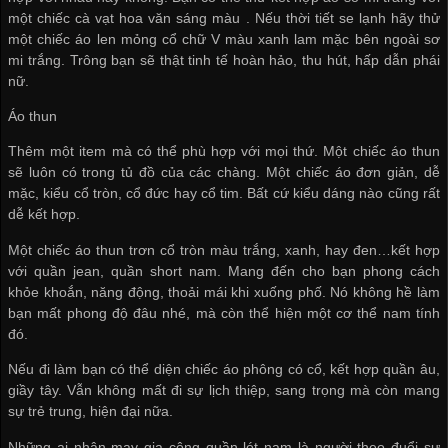
một chiếc cà vạt hoa văn sáng màu . Nếu thời tiết se lạnh hãy thử
một chiếc áo len mỏng cổ chữ V màu xanh lam mặc bên ngoài sơ
mi trắng. Trông bạn sẽ thật tinh tế hoàn hảo, thu hút, hấp dẫn phái
nữ.
Áo thun
Thêm một item mà có thể phù hợp với mọi thứ. Một chiếc áo thun
sẽ luôn có trong tủ đồ của các chàng. Một chiếc áo đơn giản, dễ
mặc, kiểu cổ tròn, cổ đức hay cổ tim. Bất cứ kiểu dáng nào cũng rất
dễ kết hợp.
Một chiếc áo thun trơn cổ tròn màu trắng, xanh, hay đen…kết hợp
với quần jean, quần short nam. Mang đến cho bạn phong cách
khỏe khoắn, năng động, thoải mái khi xuống phố. Nó không hề làm
bạn mất phong độ đâu nhé, mà còn thể hiện một cơ thể nam tính
đó.
Nếu đi làm bạn có thể diện chiếc áo phông có cổ, kết hợp quần âu,
giầy tây. Vẫn không mất đi sự lịch thiệp, sang trọng mà còn mang
sự trẻ trung, hiện đại nữa.
Những ai
nhận may gia công quần lót nam
là người theo đuổi sự