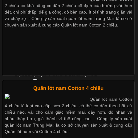
Chất Liệu Lycra Có Gì Đặc Biệt Trong Ngành Thời Trang?
2 chiều có khả năng co dãn 2 chiều cố định của hướng vải thun
Xu hướng thời trang trẻ và quần lót nam giá sỉ
dệt, chi phí thấp, dể gia công, độ bền cao, ít bị tình trạng giãn vải
Cập nhật 2026-05-27 17:03:46
và chảy xệ. - Công ty sản xuất quần lót nam Trung Mai: là cơ sở
chuyên sản xuất & cung cấp Quần lót nam Cotton 2 chiều.
Vải Lycra Là Gì? Chất Liệu Co Giãn Được Ưa Chuộng Trong
Giặt và bảo quản quần lót nam đúng cách
Ngành May Mặc Trong ngành thời trang hiện đại, các loại vải có
khả năng co giãn tốt ngày càng được ưa chuộng nhằm mang lại
Mẫu quần lót nam giá rẻ sốt hè 2017
cảm giác thoải mái cho người mặc. Trong đó, vải Lycra là một
trong những chất liệu nổi bật nhờ độ đàn hồi cao,
Những mẩu quần lót nam thông dụng hiện nay
Bộ sưu tập quần lót nam Boxer TpHCM
Chất Liệu Bamboo Xu Hướng Mới Trong Ngành Thời Trang
Quần lót nam Cotton 4 chiều
Quần lót nam boxer thun lạnh
Quần lót nam Cotton
Cập nhật 2026-05-21 14:59:25
4 chiều là loại cao cấp hơn 2 chiều, có thể co dãn theo bất cứ
Nguyên bộ quần lót nam Boxer thun lạnh giá rẻ
Trong những năm gần đây, vải Bamboo đang trở thành một
chiều nào, vải cho cảm giác mềm mại, dày hơn, độ nhăn và
trong những chất liệu được yêu thích trong ngành thời trang
nhàu thấp hơn, giá thành vì thế cũng cao. - Công ty sản xuất
Dễ chịu hơn với quần lót nam giá rẻ vải Cotton 4 chiều
nhờ đặc tính mềm mại, thoáng khí và thân thiện với môi trường.
quần lót nam Trung Mai: là cơ sở chuyên sản xuất & cung cấp
Không chỉ được ứng dụng trong quần áo thường ngày, loại vải
Quần lót nam vải Cotton 4 chiều -
này còn xuất hiện nhiều trong các sản phẩm đồ lót