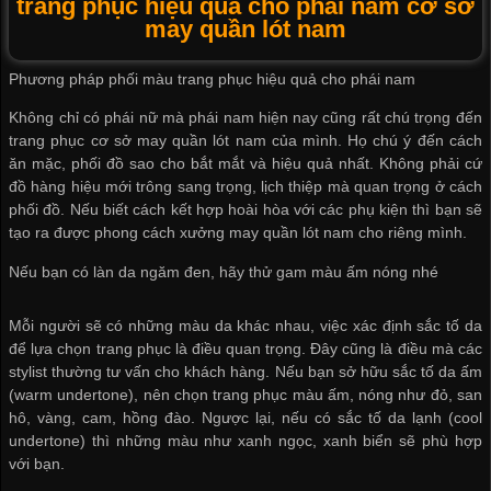
trang phục hiệu quả cho phái nam cơ sở
may quần lót nam
Phương pháp phối màu trang phục hiệu quả cho phái nam
Không chỉ có phái nữ mà phái nam hiện nay cũng rất chú trọng đến
trang phục
cơ sở may quần lót nam
của mình. Họ chú ý đến cách
ăn mặc, phối đồ sao cho bắt mắt và hiệu quả nhất. Không phải cứ
đồ hàng hiệu mới trông sang trọng, lịch thiệp mà quan trọng ở cách
phối đồ. Nếu biết cách kết hợp hoài hòa với các phụ kiện thì bạn sẽ
tạo ra được phong cách
xưởng may quần lót nam
cho riêng mình.
Nếu bạn có làn da ngăm đen, hãy thử gam màu ấm nóng nhé
Mỗi người sẽ có những màu da khác nhau, việc xác định sắc tố da
để lựa chọn trang phục là điều quan trọng. Đây cũng là điều mà các
stylist thường tư vấn cho khách hàng. Nếu bạn sở hữu sắc tố da ấm
(warm undertone), nên chọn trang phục màu ấm, nóng như đỏ, san
hô, vàng, cam, hồng đào. Ngược lại, nếu có sắc tố da lạnh (cool
undertone) thì những màu như xanh ngọc, xanh biển sẽ phù hợp
với bạn.