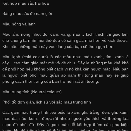
Kết hợp màu sắc hài hòa
Bảng màu sắc đồ nam giới
Màu nóng và lạnh
Màu ấm, nóng như: đỏ, cam, vàng, nâu… kích thích thị giác làm
cho chúng ta nhìn mọi thứ đều có cảm giác nhỏ hơn về kích thước.
Khi mặc những màu này vóc dáng của bạn sẽ thon gọn hơn.
Màu lạnh (cold colours) là các màu như: màu xanh, tím, xanh lá
cây… tạo cảm giác mát mẻ và dễ chịu. Đây là những màu khá khó
để phối hợp nếu không biết cách vì nó khá kén người mặc. Nếu bạn
là người biết phối màu quần áo nam thì tông màu này sẽ giúp
phong cách thời trang của bạn trở nên rất ấn tượng.
Màu trung tính (Neutral colours)
Phối đồ đơn giản, lịch sử với sắc màu trung tính
Các gam màu trung tính tiêu biểu là xám, ghi, trắng, đen, ghi, xám,
màu da, nâu, kem… được rất nhiều người yêu thích và thường lựa
chọn để phối đồ. Đây là gam màu dễ kết hợp thêm các phụ kiện
khác, khi đó trông bạn sẽ thật hài hòa, không lòe loẹt, nhẹ nhàng