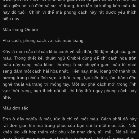
hòa giữa nét cổ điển và sự trẻ trung, tươi tắn lại không kén màu da
hay độ tuổi. Chính vì thế mà phong cách này rất được yêu thích
hiện nay.
Màu loang Ombré
Phá cách, phong cách với sắc màu loang
Đây là màu sắc chỉ các khía cạnh về sắc thái, độ đậm nhạt của gam
màu. Trong thiết kế, thuật ngữ Ombré dùng để chỉ cách hòa trộn
màu này sang màu khác, thường là sự chuyển gam màu từ nhạt
sang đậm một cách hài hòa nhất. Hiện nay, màu loang trở thành xu
hướng trong nhiều lĩnh vực từ thời trang, tạo kiểu tóc, làm bánh đến
nghệ thuật và trang trí móng tay. Một sự phá cách mới trong lĩnh
vực thời trang, bạn thích nổi bật thì hãy thử ngay phong cách này
nhé.
Màu đơn sắc
Đơn ở đây nghĩa là một, tức là chỉ có một màu. Cách phối đồ này
rất đơn giản khi mà trang phục của bạn chỉ là một màu sắc. Nếu
khéo léo kết hợp thêm các phụ kiện như kính, túi, mũ…Nó sẽ làm
bạn nổi bật với phong cách thanh lịch nhưng lại hút mắt người nhìn.