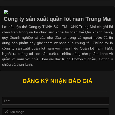
Các Form Áo Thun Phổ Biến Hiện Nay Và Xu Hướng Trong
Ngành May Mặc Áo thun là một trong những trang phục quen
thuộc và được sử dụng phổ biến nhất hiện nay. Không chỉ đa
Công ty sản xuất quần lót nam Trung Mai
dạng về màu sắc hay chất liệu, áo thun còn có nhiều form dáng
Lời đầu tập thể Công ty TNHH SX - TM - XNK Trung Mai xin gởi lời
khác nhau để phù hợp với từng phong cách thời trang và nhu
chào trân trọng và lời chúc sức khỏe tới toàn thể Quí khách hàng,
cầu
quý Doanh nghiệp và các nhà đầu tư trong và ngoài nước đã tin
dùng sản phẩm hay ghé thăm website của chúng tôi. Chúng tôi là
công ty sản xuất quần lót nam với nhãn hiệu Quần lót nam T&M.
Ngoài ra chúng tôi còn sản xuất ra nhiều dòng sản phẩm khác về
quần lót nam với nhiều loại vải đặc trung Cotton 2 chiều, Cotton 4
Khám Phá Áo Phông Trang Phục Phổ Biến Nhất Hiện Nay
chiều và thun lạnh.
Cập nhật 2026-04-24 17:24:50
ĐĂNG KÝ NHẬN BÁO GIÁ
Áo phông là một trong những trang phục phổ biến nhất trong
đời sống hiện đại nhờ sự tiện lợi, thoải mái và dễ phối đồ.
Không chỉ xuất hiện trong thời trang thường ngày, áo phông còn
được ứng dụng rộng rãi trong ngành sản xuất may mặc, đặc
biệt là các sản phẩm từ vải thun. Hiện nay,