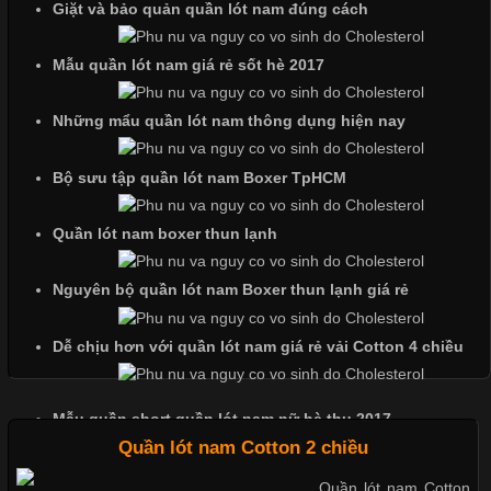
Giặt và bảo quản quần lót nam đúng cách
quan trọng tạo nên phong cách riêng cho từng sản phẩm. Mỗi
loại cổ áo sẽ mang đến một vẻ đẹp khác
Mẫu quần lót nam giá rẻ sốt hè 2017
Những mẩu quần lót nam thông dụng hiện nay
Những Mẫu Áo Thun Đồng Phục Công Ty Được Ưa
Chuộng Hiện Nay
Bộ sưu tập quần lót nam Boxer TpHCM
Quần lót nam boxer thun lạnh
Cập nhật 2026-06-01 14:23:34
Trong môi trường kinh doanh hiện đại, việc xây dựng hình ảnh
Nguyên bộ quần lót nam Boxer thun lạnh giá rẻ
chuyên nghiệp đóng vai trò quan trọng đối với sự phát triển của
doanh nghiệp. Một trong những giải pháp hiệu quả được nhiều
Dễ chịu hơn với quần lót nam giá rẻ vải Cotton 4 chiều
đơn vị lựa chọn hiện nay là sử dụng áo thun đồng phục công ty.
Không chỉ giúp tạo sự đồng bộ, áo thun
Mẫu quần short quần lót nam nữ hè thu 2017
Quần lót nam Cotton 2 chiều
Thị hiều quần lót nam bơi lội nam và nữ 2017
Quần lót nam Cotton