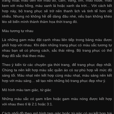
trắng hoặc màu đen với màu đỏ, cam, vàng, tím; màu nude, màu
kem với màu hồng, màu xanh lá hoặc xanh da trời… Với cách kết
hợp này, bộ trang phục sẽ trở nên thanh lịch và tinh tế hơn rất
nhiều. Nhưng nó không hề dễ dàng đâu nhé, nếu bạn không khéo
léo sẽ biến mình thành thảm họa thời trang đó.
Màu tương tự nhau
Là những gam màu đặt cạnh nhau liên tiếp trong bảng màu được
phối hợp với nhau. Khi diện những trang phục có màu sắc tương tự
nhau bạn sẽ có phong cách, sắc thái riêng. Bộ trang phục có thể
thay đổi sắc thái theo màu.
Theo ý kiến từ các chuyên gia thời trang, để trang phục đẹp nhất.
Chúng ta nên kết hợp màu sắc quần áo có sự phù hợp về mức độ
sáng tối. Màu nhạt nên kết hợp cùng màu nhạt, màu sáng nên kết
hợp với màu sáng… sẽ tạo nên những bộ trang phục đẹp như ý.
Mô hình màu tam giác, tứ giác
Những màu sắc có gam trầm hoặc gam màu nóng được kết hợp
với nhau theo tỉ lệ 2:1 hoặc 3:1.
Cách phối đồ theo mô hình tam giác hoặc tứ giác có sự kết hợp hài