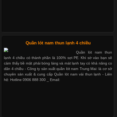
Những Loại Vải Thun Thông Dụng Và Đặc Điểm Nổi Bật
Cập nhật 2026-05-20 14:58:56
Quần lót nam thun lạnh 4 chiều
Vải thun là một trong những chất liệu được sử dụng rộng rãi
Quần lót nam thun
nhất trong ngành thời trang nhờ đặc tính co giãn, mềm mại và
lạnh 4 chiều có thành phần là 100% sợi PE. Khi sờ vào bạn sẽ
thoải mái khi mặc. Từ áo thun, đồ thể thao cho đến đồ lót nam,
cảm thấy bề mặt phải bóng láng và mát lạnh tay có khả năng co
vải thun luôn đóng vai trò quan trọng trong quá trình sản xuất.
dãn 4 chiều - Công ty sản xuất quần lót nam Trung Mai: là cơ sở
Hiện nay, nhu cầu tìm kiếm quần lót nam giá
chuyên sản xuất & cung cấp Quần lót nam vải thun lạnh - Liên
hệ: Hotline 0906 888 300 _ Email:
Xu Hướng Form Áo Thun Phổ Biến Trong Ngành May Mặc
Cập nhật 2026-05-09 15:58:23