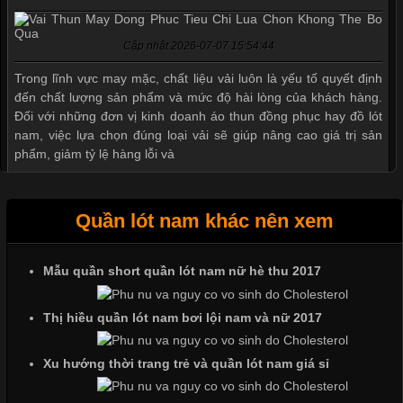
Cập nhật 2026-07-07 15:54:44
Trong lĩnh vực may mặc, chất liệu vải luôn là yếu tố quyết định
đến chất lượng sản phẩm và mức độ hài lòng của khách hàng.
Đối với những đơn vị kinh doanh áo thun đồng phục hay đồ lót
nam, việc lựa chọn đúng loại vải sẽ giúp nâng cao giá trị sản
phẩm, giảm tỷ lệ hàng lỗi và
Quần lót nam khác nên xem
Tìm Hiểu Các Kiểu Cổ Áo Thun Được Ưa Chuộng Trong
Ngành Thời Trang
Mẫu quần short quần lót nam nữ hè thu 2017
Thị hiều quần lót nam bơi lội nam và nữ 2017
Cập nhật 2026-06-01 16:20:50
Áo thun là một trong những trang phục phổ biến nhất hiện nay
Xu hướng thời trang trẻ và quần lót nam giá sỉ
nhờ tính tiện dụng, dễ phối đồ và phù hợp với nhiều đối tượng.
Bên cạnh chất liệu và kiểu dáng, phần cổ áo cũng là yếu tố