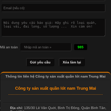
Công Nghệ In Chuyển Nhiệt Trong Ngành Thời Trang Hiện
Đại
Cập nhật 2026-04-21 15:41:03
In Chuyển Nhiệt Là Gì? Công Nghệ In Hiện Đại Trong Ngành
Mã an toàn
985
May Mặc Trong ngành in ấn và thời trang, in chuyển nhiệt đang
là một trong những công nghệ phổ biến nhờ khả năng tạo ra
hình ảnh sắc nét và bền màu. Đặc biệt, kỹ thuật này được ứng
dụng rộng rãi trong sản xuất áo thun, đồ thể thao
Thông tin liên hệ Công ty sản xuất quần lót nam Trung Mai
Công ty sản xuất quần lót nam Trung Mai
Địa chỉ:
135/30 Lê Văn Quới, Bình Trị Đông
,
Quận Bình Tân
,