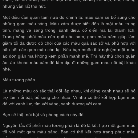
nhưng vẫn rất thu hút.
Một điều cần quan tâm nữa đó chính là: màu xám sẽ bổ sung cho
những gam màu sáng. Màu xám được biết đến là một màu trung
tính, mang vẻ sang trọng, sành điệu, cổ điển mà lại thanh lịch.
Trong bảng phối màu của quần áo nam, gam màu xám giúp làm
giảm tối đa được độ chói của các màu quá sặc sỡ và phù hợp với
hầu hết các gam màu còn lại. Nếu bạn muốn thử nghiệm một màu
áo đơn giản mà không kém phần mạnh mẽ. Thì hãy thử chọn quần
áo, áo khoác màu xám để làm dịu đi những gam màu nổi bật khác
nhé.
Màu tương phản
Là những màu có sắc thái đối lập nhau, khi đứng cạnh nhau sẽ hỗ
trợ làm nổi bật, bổ sung cho nhau. Ví như có thể kết hợp bạn màu
đỏ với xanh lục, tím với vàng, xanh dương với cam.
Bạn sẽ thật nổi bật và phong cách này đó
Nguyên tắc để phối màu tương phản là đó là kết hợp một gam màu
tối với một gam màu sáng. Bạn có thể kết hợp trang phục màu