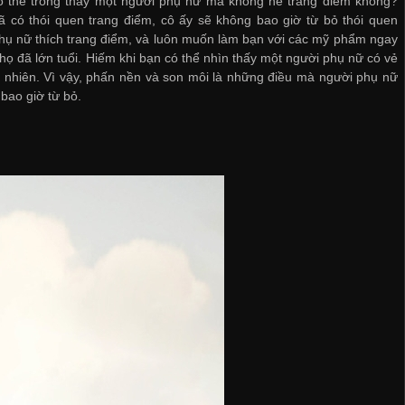
ó thể trông thấy một người phụ nữ mà không hề trang điểm không?
 có thói quen trang điểm, cô ấy sẽ không bao giờ từ bỏ thói quen
hụ nữ thích trang điểm, và luôn muốn làm bạn với các mỹ phẩm ngay
 họ đã lớn tuổi. Hiếm khi bạn có thể nhìn thấy một người phụ nữ có vẻ
 nhiên. Vì vậy, phấn nền và son môi là những điều mà người phụ nữ
bao giờ từ bỏ.