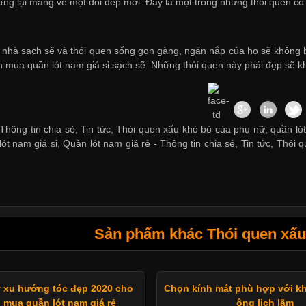
g lại mang về một đôi dép mới. Đây là một trong những thói quen cổ 
h nhà sạch sẽ và thói quen sống gọn gàng, ngăn nắp của họ sẽ không ba
ến
mua quần lót nam giá sỉ
sạch sẽ. Những thói quen này phái đẹp sẽ k
Thông tin chia sẻ, Tin tức, Thói quen xấu khó bỏ của phụ nữ, quần lót
ót nam giá sỉ
,
Quần lót nam giá rẻ
-
Thông tin chia sẻ
,
Tin tức
,
Thói q
Sản phẩm khác Thói quen xấu
 xu hướng tóc đẹp 2020 cho
Chọn kính mát phù hợp với k
 mua quần lót nam giá rẻ
ông lịch lãm