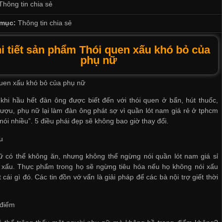
Thông tin chia sẻ
mục:
Thông tin chia sẻ
i tiết sản phẩm Thói quen xấu khó bỏ của
phụ nữ
uen xấu khó bỏ của phụ nữ
khi hầu hết đàn ông được biết đến với thói quen ở bẩn, hút thuốc,
ượu, phụ nữ lại làm đàn ông phát sợ vì
quần lót nam giá rẻ ở tphcm
nói nhiều”. 5 điều phái đẹp sẽ không bao giờ thay đổi.
u
ữ có thể không ăn, nhưng không thể ngừng nói
quần lót nam giá sỉ
xấu. Thực phẩm trong họ sẽ ngừng tiêu hóa nếu họ không nói xấu
 cái gì đó. Các tin đồn vớ vẩn là giải pháp để các bà nội trợ giết thời
 điểm