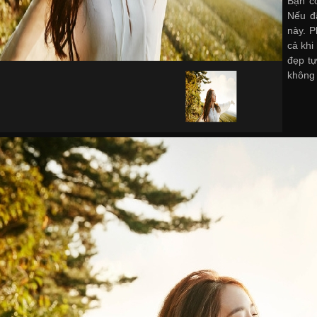
Bạn c
Nếu đã
này. P
cả khi
đẹp tự
không 