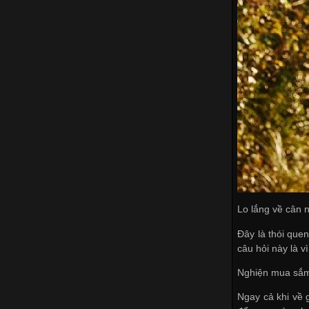
Lo lắng về cân 
Đây là thói que
câu hỏi này là v
Nghiện mua sắ
Ngay cả khi về g