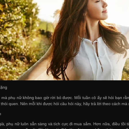
nặng
n mà phụ nữ không bao giờ rời bỏ được. Mỗi tuần cô ấy sẽ hỏi bạn rằ
ì thói quen. Nên mỗi khi được hỏi câu hỏi này, hãy trả lời theo cách 
m
ià, phụ nữ luôn sẵn sàng và tích cực đi mua sắm. Hơn nữa, điều tồi tệ