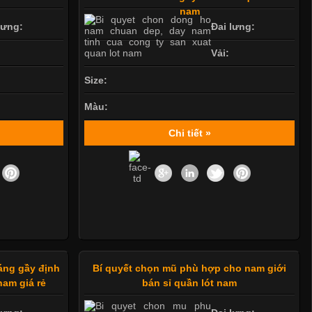
nam
lưng:
Đai lưng:
Vải:
Size:
Màu:
Chi tiết »
áng gầy định
Bí quyết chọn mũ phù hợp cho nam giới
nam giá rẻ
bán sỉ quần lót nam