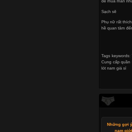
để mua màn nhưn
Sạch sẽ
Phụ nữ rất thíc
hề quan tâm đ
Tags keywords: 
Cung cấp quần l
lót nam giá sỉ
Những gợi ý
nam giới