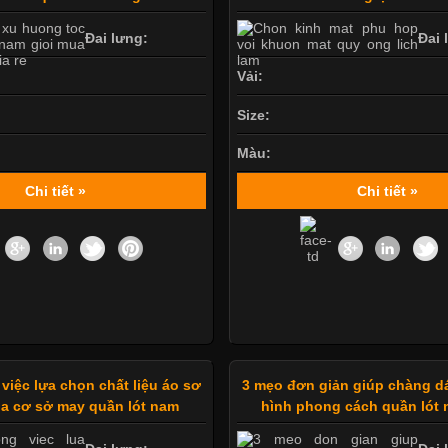
Đai lưng:
Đai 
Vải:
Size:
Màu:
Chi tiết »
Chi tiết »
 việc lựa chọn chất liệu áo sơ
3 mẹo đơn giản giúp chàng d
a cơ sở may quần lót nam
hình phong cách quần lót 