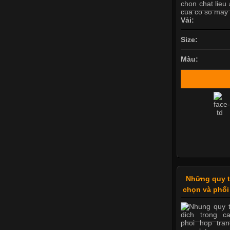
Vải:
Size:
Màu:
Những quy tắ
chọn và phối