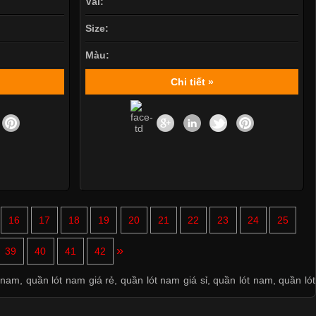
Vải:
Size:
Màu:
Chi tiết »
16
17
18
19
20
21
22
23
24
25
Mẫu quần short quần lót nam nữ hè thu 2017
»
39
40
41
42
Thị hiều quần lót nam bơi lội nam và nữ 2017
 nam
,
quần lót nam giá rẻ
,
quần lót nam giá sỉ
,
quần lót nam
,
quần lót