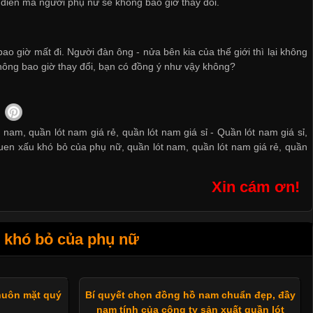
điển mà người phụ nữ sẽ không bao giờ thay đổi.
o giờ mất đi. Người đàn ông - nửa bên kia của thế giới thì lại không
hông bao giờ thay đổi, bạn có đồng ý như vậy không?
 nam, quần lót nam giá rẻ, quần lót nam giá sỉ -
Quần lót nam giá sỉ
,
uen xấu khó bỏ của phụ nữ
,
quần lót nam
,
quần lót nam giá rẻ
,
quần
Xin cám ơn!
 khó bỏ của phụ nữ
huôn mặt quý
Bí quyết chọn đồng hồ nam chuẩn đẹp, đầy
nam tính của công ty sản xuất quần lót