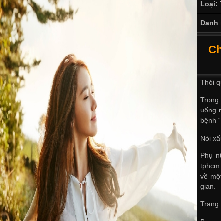
Loại:
Danh 
Ch
Thói q
Trong 
uống r
bệnh “
Nói xấ
Phụ n
tphcm
về một
gian.
Trang