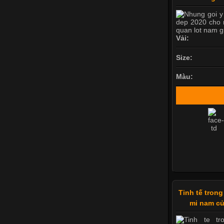
Vải:
Size:
Màu:
Tinh tế trong
mi nam củ