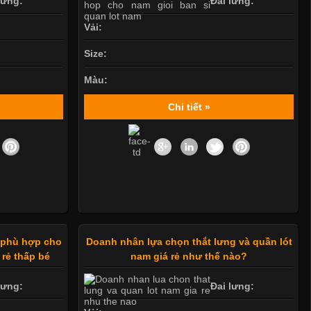
lưng:
Đai lưng:
Vải:
Size:
Màu:
Chi tiết »
y phù hợp cho
Doanh nhân lựa chọn thắt lưng và quần lót
 rẻ thấp bé
nam giá rẻ như thế nào?
lưng:
Đai lưng: