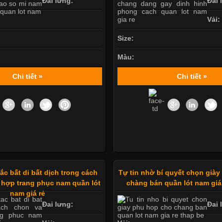
Đai lưng:
Đai 
Vải:
Size:
Màu:
Chi tiết »
Chi tiết »
c bất di bất dịch trong cách
Tự tin nhờ bí quyết chọn già
 hợp trang phục nam quần lót
chàng bán quần lót nam giá
nam giá rẻ
Đai lưng:
Đai 