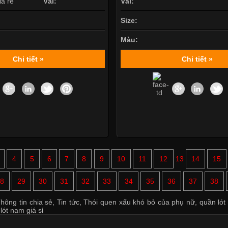
Vải:
Vải:
Size:
Màu:
Chi tiết »
Chi tiết »
4
5
6
7
8
9
10
11
12
13
14
15
8
29
30
31
32
33
34
35
36
37
38
hông tin chia sẻ
,
Tin tức
,
Thói quen xấu khó bỏ của phụ nữ
,
quần lót
lót nam giá sỉ