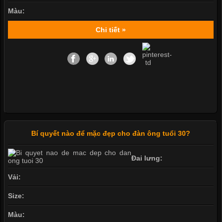
Màu:
Chi tiết »
Bí quyết nào để mặc đẹp cho đàn ông tuổi 30?
Đai lưng:
Vải:
Size:
Màu: