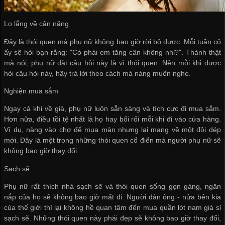
Lo lắng về cân nặng
Đây là thói quen mà phụ nữ không bao giờ rời bỏ được. Mỗi tuần cô
ấy sẽ hỏi bạn rằng: "Có phải em tăng cân không nhỉ?". Thành thật
mà nói, phụ nữ đặt câu hỏi này là vì thói quen. Nên mỗi khi được
hỏi câu hỏi này, hãy trả lời theo cách mà nàng muốn nghe.
Nghiện mua sắm
Ngay cả khi về già, phụ nữ luôn sẵn sàng và tích cực đi mua sắm.
Hơn nữa, điều tồi tệ nhất là họ hay bối rối mỗi khi đi vào cửa hàng.
Ví dụ, nàng vào chợ để mua màn nhưng lại mang về một đôi dép
mới. Đây là một trong những thói quen cổ điển mà người phụ nữ sẽ
không bao giờ thay đổi.
Sạch sẽ
Phụ nữ rất thích nhà sạch sẽ và thói quen sống gọn gàng, ngăn
nắp của họ sẽ không bao giờ mất đi. Người đàn ông - nửa bên kia
của thế giới thì lại không hề quan tâm đến
mua quần lót nam giá sỉ
sạch sẽ. Những thói quen này phái đẹp sẽ không bao giờ thay đổi,