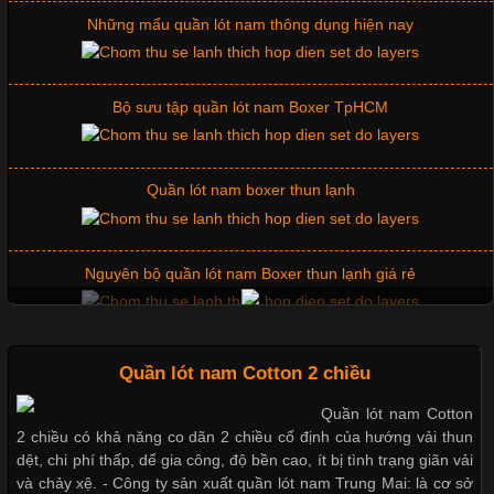
nam, việc lựa chọn đúng loại vải sẽ giúp nâng cao giá trị sản
phẩm, giảm tỷ lệ hàng lỗi và
Bộ sưu tập quần lót nam Boxer TpHCM
Tìm Hiểu Các Kiểu Cổ Áo Thun Được Ưa Chuộng Trong
Quần lót nam boxer thun lạnh
Ngành Thời Trang
Nguyên bộ quần lót nam Boxer thun lạnh giá rẻ
Cập nhật 2026-06-01 16:20:50
Áo thun là một trong những trang phục phổ biến nhất hiện nay
nhờ tính tiện dụng, dễ phối đồ và phù hợp với nhiều đối tượng.
Dễ chịu hơn với quần lót nam giá rẻ vải Cotton 4 chiều
Bên cạnh chất liệu và kiểu dáng, phần cổ áo cũng là yếu tố
quan trọng tạo nên phong cách riêng cho từng sản phẩm. Mỗi
loại cổ áo sẽ mang đến một vẻ đẹp khác
Quần lót nam Cotton 2 chiều
Mẫu quần short quần lót nam nữ hè thu 2017
Quần lót nam Cotton
2 chiều có khả năng co dãn 2 chiều cố định của hướng vải thun
dệt, chi phí thấp, dể gia công, độ bền cao, ít bị tình trạng giãn vải
Thị hiều quần lót nam bơi lội nam và nữ 2017
và chảy xệ. - Công ty sản xuất quần lót nam Trung Mai: là cơ sở
Những Mẫu Áo Thun Đồng Phục Công Ty Được Ưa