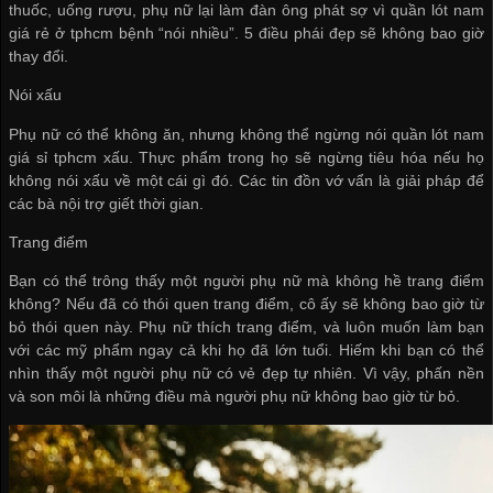
thuốc, uống rượu, phụ nữ lại làm đàn ông phát sợ vì
quần lót nam
giá rẻ ở tphcm
bệnh “nói nhiều”. 5 điều phái đẹp sẽ không bao giờ
thay đổi.
Nói xấu
Phụ nữ có thể không ăn, nhưng không thể ngừng nói
quần lót nam
giá sỉ tphcm
xấu. Thực phẩm trong họ sẽ ngừng tiêu hóa nếu họ
không nói xấu về một cái gì đó. Các tin đồn vớ vẩn là giải pháp để
các bà nội trợ giết thời gian.
Trang điểm
Bạn có thể trông thấy một người phụ nữ mà không hề trang điểm
không? Nếu đã có thói quen trang điểm, cô ấy sẽ không bao giờ từ
bỏ thói quen này. Phụ nữ thích trang điểm, và luôn muốn làm bạn
với các mỹ phẩm ngay cả khi họ đã lớn tuổi. Hiếm khi bạn có thể
nhìn thấy một người phụ nữ có vẻ đẹp tự nhiên. Vì vậy, phấn nền
và son môi là những điều mà người phụ nữ không bao giờ từ bỏ.