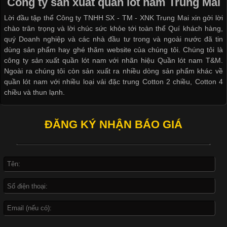
Công ty sản xuất quần lót nam Trung Mai
Cập nhật 2026-05-20 14:58:56
Lời đầu tập thể Công ty TNHH SX - TM - XNK Trung Mai xin gởi lời
Vải thun là một trong những chất liệu được sử dụng rộng rãi
chào trân trọng và lời chúc sức khỏe tới toàn thể Quí khách hàng,
nhất trong ngành thời trang nhờ đặc tính co giãn, mềm mại và
quý Doanh nghiệp và các nhà đầu tư trong và ngoài nước đã tin
thoải mái khi mặc. Từ áo thun, đồ thể thao cho đến đồ lót nam,
dùng sản phẩm hay ghé thăm website của chúng tôi. Chúng tôi là
vải thun luôn đóng vai trò quan trọng trong quá trình sản xuất.
công ty sản xuất quần lót nam với nhãn hiệu Quần lót nam T&M.
Hiện nay, nhu cầu tìm kiếm quần lót nam giá
Ngoài ra chúng tôi còn sản xuất ra nhiều dòng sản phẩm khác về
quần lót nam với nhiều loại vải đặc trung Cotton 2 chiều, Cotton 4
chiều và thun lạnh.
Xu Hướng Form Áo Thun Phổ Biến Trong Ngành May Mặc
ĐĂNG KÝ NHẬN BÁO GIÁ
Cập nhật 2026-05-09 15:58:23
Các Form Áo Thun Phổ Biến Hiện Nay Và Xu Hướng Trong
Ngành May Mặc Áo thun là một trong những trang phục quen
thuộc và được sử dụng phổ biến nhất hiện nay. Không chỉ đa
dạng về màu sắc hay chất liệu, áo thun còn có nhiều form dáng
khác nhau để phù hợp với từng phong cách thời trang và nhu
cầu