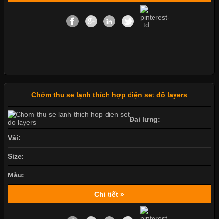
Chớm thu se lạnh thích hợp diện set đồ layers
Đai lưng:
Vải:
Size:
Màu:
Chi tiết »