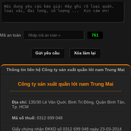
Khám Phá Áo Phông Trang Phục Phổ Biến Nhất Hiện Nay
Mã an toàn
761
Cập nhật 2026-04-24 17:24:50
Áo phông là một trong những trang phục phổ biến nhất trong
đời sống hiện đại nhờ sự tiện lợi, thoải mái và dễ phối đồ.
Không chỉ xuất hiện trong thời trang thường ngày, áo phông còn
được ứng dụng rộng rãi trong ngành sản xuất may mặc, đặc
Thông tin liên hệ Công ty sản xuất quần lót nam Trung Mai
biệt là các sản phẩm từ vải thun. Hiện nay,
Công ty sản xuất quần lót nam Trung Mai
Địa chỉ:
135/30 Lê Văn Quới, Bình Trị Đông
,
Quận Bình Tân
,
Tp. HCM
Công Nghệ In Chuyển Nhiệt Trong Ngành Thời Trang Hiện
Đại
Mã số thuế:
0312 699 048
Giấy chứng nhận ĐKKD số 0312 699 048 ngày 23-03-2014
Cập nhật 2026-04-21 15:41:03