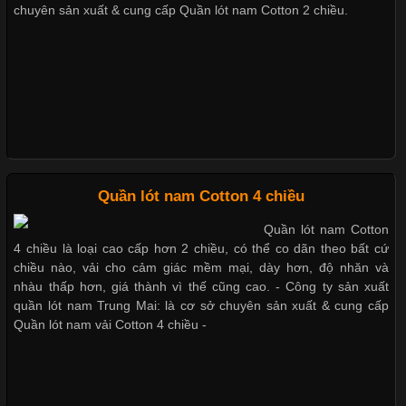
chuyên sản xuất & cung cấp Quần lót nam Cotton 2 chiều.
Chuộng Hiện Nay
Xu hướng thời trang trẻ và quần lót nam giá sỉ
Cập nhật 2026-06-01 14:23:34
Trong môi trường kinh doanh hiện đại, việc xây dựng hình ảnh
chuyên nghiệp đóng vai trò quan trọng đối với sự phát triển của
Giặt và bảo quản quần lót nam đúng cách
doanh nghiệp. Một trong những giải pháp hiệu quả được nhiều
đơn vị lựa chọn hiện nay là sử dụng áo thun đồng phục công ty.
Không chỉ giúp tạo sự đồng bộ, áo thun
Quần lót nam Cotton 4 chiều
Mẫu quần lót nam giá rẻ sốt hè 2017
Quần lót nam Cotton
4 chiều là loại cao cấp hơn 2 chiều, có thể co dãn theo bất cứ
Những mẩu quần lót nam thông dụng hiện nay
chiều nào, vải cho cảm giác mềm mại, dày hơn, độ nhăn và
Chất Liệu Lycra Có Gì Đặc Biệt Trong Ngành Thời Trang?
nhàu thấp hơn, giá thành vì thế cũng cao. - Công ty sản xuất
quần lót nam Trung Mai: là cơ sở chuyên sản xuất & cung cấp
Cập nhật 2026-05-27 17:03:46
Quần lót nam vải Cotton 4 chiều -
Bộ sưu tập quần lót nam Boxer TpHCM
Vải Lycra Là Gì? Chất Liệu Co Giãn Được Ưa Chuộng Trong
Ngành May Mặc Trong ngành thời trang hiện đại, các loại vải có
khả năng co giãn tốt ngày càng được ưa chuộng nhằm mang lại
Quần lót nam boxer thun lạnh