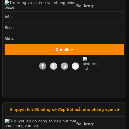
Đai lưng:
Vải:
Size:
Màu:
Chi tiết »
Bí quyết lên đồ công sở đẹp hút mắt cho chàng vạm vỡ
Đai lưng: