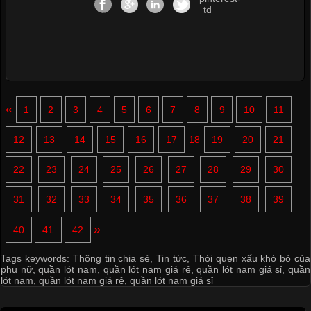
«
1
2
3
4
5
6
7
8
9
10
11
12
13
14
15
16
17
18
19
20
21
22
23
24
25
26
27
28
29
30
31
32
33
34
35
36
37
38
39
»
40
41
42
Tags keywords:
Thông tin chia sẻ
,
Tin tức
,
Thói quen xấu khó bỏ của
phụ nữ
,
quần lót nam
,
quần lót nam giá rẻ
,
quần lót nam giá sỉ
,
quần
lót nam
,
quần lót nam giá rẻ
,
quần lót nam giá sỉ