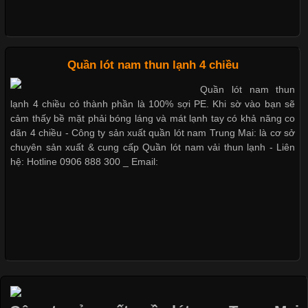
cảm giác thoải mái cho người mặc. Trong đó, vải Lycra là một
trong những chất liệu nổi bật nhờ độ đàn hồi cao,
Nguyên bộ quần lót nam Boxer thun lạnh giá rẻ
Quần lót nam thun lạnh 4 chiều
Quần lót nam thun
Chất Liệu Bamboo Xu Hướng Mới Trong Ngành Thời Trang
Dễ chịu hơn với quần lót nam giá rẻ vải Cotton 4 chiều
lạnh 4 chiều có thành phần là 100% sợi PE. Khi sờ vào bạn sẽ
cảm thấy bề mặt phải bóng láng và mát lạnh tay có khả năng co
Cập nhật 2026-05-21 14:59:25
dãn 4 chiều - Công ty sản xuất quần lót nam Trung Mai: là cơ sở
Trong những năm gần đây, vải Bamboo đang trở thành một
chuyên sản xuất & cung cấp Quần lót nam vải thun lạnh - Liên
trong những chất liệu được yêu thích trong ngành thời trang
hệ: Hotline 0906 888 300 _ Email:
nhờ đặc tính mềm mại, thoáng khí và thân thiện với môi trường.
Không chỉ được ứng dụng trong quần áo thường ngày, loại vải
này còn xuất hiện nhiều trong các sản phẩm đồ lót
Những Loại Vải Thun Thông Dụng Và Đặc Điểm Nổi Bật