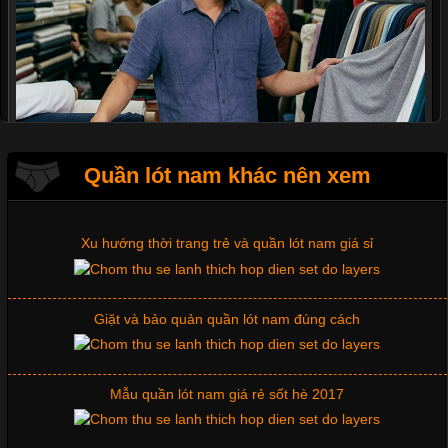
Mẫu quần short quần lót nam nữ hè thu 2017
Thị hiều quần lót nam bơi lội nam và nữ 2017
Quần lót nam khác nên xem
Xu hướng thời trang trẻ và quần lót nam giá sỉ
Giặt và bảo quản quần lót nam đúng cách
Cập nhật 2026-07-07 15:54:44
Mẫu quần lót nam giá rẻ sốt hè 2017
Trong lĩnh vực may mặc, chất liệu vải luôn là yếu tố quyết định
đến chất lượng sản phẩm và mức độ hài lòng của khách hàng.
Đối với những đơn vị kinh doanh áo thun đồng phục hay đồ lót
Những mẩu quần lót nam thông dụng hiện nay