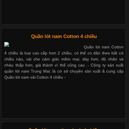
trong những chất liệu nổi bật nhờ độ đàn hồi cao,
Giặt và bảo quản quần lót nam đúng cách
Mẫu quần lót nam giá rẻ sốt hè 2017
Chất Liệu Bamboo Xu Hướng Mới Trong Ngành Thời Trang
Quần lót nam Cotton 4 chiều
Những mẩu quần lót nam thông dụng hiện nay
Quần lót nam Cotton
Cập nhật 2026-05-21 14:59:25
4 chiều là loại cao cấp hơn 2 chiều, có thể co dãn theo bất cứ
Trong những năm gần đây, vải Bamboo đang trở thành một
chiều nào, vải cho cảm giác mềm mại, dày hơn, độ nhăn và
trong những chất liệu được yêu thích trong ngành thời trang
nhàu thấp hơn, giá thành vì thế cũng cao. - Công ty sản xuất
Bộ sưu tập quần lót nam Boxer TpHCM
nhờ đặc tính mềm mại, thoáng khí và thân thiện với môi trường.
quần lót nam Trung Mai: là cơ sở chuyên sản xuất & cung cấp
Không chỉ được ứng dụng trong quần áo thường ngày, loại vải
Quần lót nam vải Cotton 4 chiều -
này còn xuất hiện nhiều trong các sản phẩm đồ lót
Quần lót nam boxer thun lạnh
Nguyên bộ quần lót nam Boxer thun lạnh giá rẻ
Những Loại Vải Thun Thông Dụng Và Đặc Điểm Nổi Bật
Cập nhật 2026-05-20 14:58:56