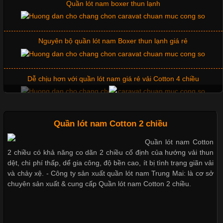
Chuộng Hiện Nay
Quần lót nam boxer thun lạnh
Cập nhật 2026-06-01 14:23:34
Nguyên bộ quần lót nam Boxer thun lạnh giá rẻ
Trong môi trường kinh doanh hiện đại, việc xây dựng hình ảnh
chuyên nghiệp đóng vai trò quan trọng đối với sự phát triển của
doanh nghiệp. Một trong những giải pháp hiệu quả được nhiều
Dễ chịu hơn với quần lót nam giá rẻ vải Cotton 4 chiều
đơn vị lựa chọn hiện nay là sử dụng áo thun đồng phục công ty.
Không chỉ giúp tạo sự đồng bộ, áo thun
Mẫu quần short quần lót nam nữ hè thu 2017
Quần lót nam Cotton 2 chiều
Quần lót nam Cotton
Chất Liệu Lycra Có Gì Đặc Biệt Trong Ngành Thời Trang?
2 chiều có khả năng co dãn 2 chiều cố định của hướng vải thun
Thị hiều quần lót nam bơi lội nam và nữ 2017
dệt, chi phí thấp, dể gia công, độ bền cao, ít bị tình trạng giãn vải
Cập nhật 2026-05-27 17:03:46
và chảy xệ. - Công ty sản xuất quần lót nam Trung Mai: là cơ sở
chuyên sản xuất & cung cấp Quần lót nam Cotton 2 chiều.
Vải Lycra Là Gì? Chất Liệu Co Giãn Được Ưa Chuộng Trong
Xu hướng thời trang trẻ và quần lót nam giá sỉ
Ngành May Mặc Trong ngành thời trang hiện đại, các loại vải có
khả năng co giãn tốt ngày càng được ưa chuộng nhằm mang lại
cảm giác thoải mái cho người mặc. Trong đó, vải Lycra là một