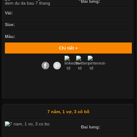
Đai lưng:
Vải:
Size:
Màu:
Chi tiết »
7 năm, 1 vợ, 3 cô bồ
Đai lưng: