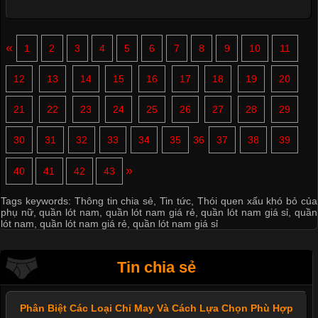
«
1
2
3
4
5
6
7
8
9
10
11
12
13
14
15
16
17
18
19
20
21
22
23
24
25
26
27
28
29
30
31
32
33
34
35
36
37
38
39
»
40
41
42
43
Tags keywords:
Thông tin chia sẻ
,
Tin tức
,
Thói quen xấu khó bỏ của
phụ nữ
,
quần lót nam
,
quần lót nam giá rẻ
,
quần lót nam giá sỉ
,
quần
lót nam
,
quần lót nam giá rẻ
,
quần lót nam giá sỉ
Tin chia sẻ
Phân Biệt Các Loại Chỉ May Và Cách Lựa Chọn Phù Hợp