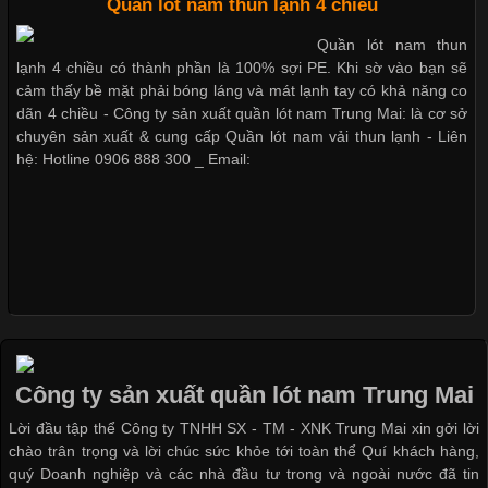
Quần lót nam thun lạnh 4 chiều
Dễ chịu hơn với quần lót nam giá rẻ vải Cotton 4 chiều
Vải thun là một trong những chất liệu được sử dụng rộng rãi
Quần lót nam thun
nhất trong ngành thời trang nhờ đặc tính co giãn, mềm mại và
lạnh 4 chiều có thành phần là 100% sợi PE. Khi sờ vào bạn sẽ
thoải mái khi mặc. Từ áo thun, đồ thể thao cho đến đồ lót nam,
cảm thấy bề mặt phải bóng láng và mát lạnh tay có khả năng co
vải thun luôn đóng vai trò quan trọng trong quá trình sản xuất.
dãn 4 chiều - Công ty sản xuất quần lót nam Trung Mai: là cơ sở
Hiện nay, nhu cầu tìm kiếm quần lót nam giá
chuyên sản xuất & cung cấp Quần lót nam vải thun lạnh - Liên
hệ: Hotline 0906 888 300 _ Email:
Xu Hướng Form Áo Thun Phổ Biến Trong Ngành May Mặc
Cập nhật 2026-05-09 15:58:23
Các Form Áo Thun Phổ Biến Hiện Nay Và Xu Hướng Trong
Ngành May Mặc Áo thun là một trong những trang phục quen
thuộc và được sử dụng phổ biến nhất hiện nay. Không chỉ đa
Công ty sản xuất quần lót nam Trung Mai
dạng về màu sắc hay chất liệu, áo thun còn có nhiều form dáng
Lời đầu tập thể Công ty TNHH SX - TM - XNK Trung Mai xin gởi lời
khác nhau để phù hợp với từng phong cách thời trang và nhu
chào trân trọng và lời chúc sức khỏe tới toàn thể Quí khách hàng,
cầu
quý Doanh nghiệp và các nhà đầu tư trong và ngoài nước đã tin