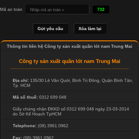
In Chuyển Nhiệt Là Gì? Công Nghệ In Hiện Đại Trong Ngành
Mã an toàn
732
May Mặc Trong ngành in ấn và thời trang, in chuyển nhiệt đang
là một trong những công nghệ phổ biến nhờ khả năng tạo ra
hình ảnh sắc nét và bền màu. Đặc biệt, kỹ thuật này được ứng
dụng rộng rãi trong sản xuất áo thun, đồ thể thao
Thông tin liên hệ Công ty sản xuất quần lót nam Trung Mai
Công ty sản xuất quần lót nam Trung Mai
Địa chỉ:
135/30 Lê Văn Quới, Bình Trị Đông
,
Quận Bình Tân
,
Tp. HCM
Mã số thuế:
0312 699 048
Giấy chứng nhận ĐKKD số 0312 699 048 ngày 23-03-2014
do Sở Kế Hoạch TpHCM
Telephone:
(08).3961.0962
Fax:
(08).3961.0962