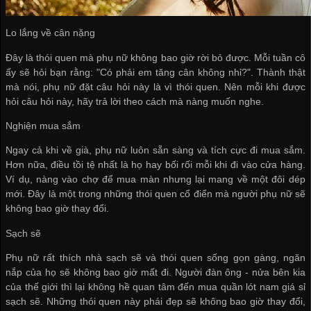
Lo lắng về cân nặng
Đây là thói quen mà phụ nữ không bao giờ rời bỏ được. Mỗi tuần cô
ấy sẽ hỏi bạn rằng: "Có phải em tăng cân không nhỉ?". Thành thật
mà nói, phụ nữ đặt câu hỏi này là vì thói quen. Nên mỗi khi được
hỏi câu hỏi này, hãy trả lời theo cách mà nàng muốn nghe.
Nghiện mua sắm
Ngay cả khi về già, phụ nữ luôn sẵn sàng và tích cực đi mua sắm.
Hơn nữa, điều tồi tệ nhất là họ hay bối rối mỗi khi đi vào cửa hàng.
Ví dụ, nàng vào chợ để mua màn nhưng lại mang về một đôi dép
mới. Đây là một trong những thói quen cổ điển mà người phụ nữ sẽ
không bao giờ thay đổi.
Sạch sẽ
Phụ nữ rất thích nhà sạch sẽ và thói quen sống gọn gàng, ngăn
nắp của họ sẽ không bao giờ mất đi. Người đàn ông - nửa bên kia
của thế giới thì lại không hề quan tâm đến
mua quần lót nam giá sỉ
sạch sẽ. Những thói quen này phái đẹp sẽ không bao giờ thay đổi,