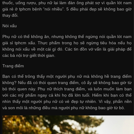
thuốc, uống rượu, phụ nữ lại làm đàn ông phát sợ vì
quần lót nam
giá rẻ ở tphcm
bệnh “nói nhiều”. 5 điều phái đẹp sẽ không bao giờ
thay đổi.
Nói xấu
Phụ nữ có thể không ăn, nhưng không thể ngừng nói
quần lót nam
giá sỉ tphcm
xấu. Thực phẩm trong họ sẽ ngừng tiêu hóa nếu họ
không nói xấu về một cái gì đó. Các tin đồn vớ vẩn là giải pháp để
các bà nội trợ giết thời gian.
Trang điểm
Bạn có thể trông thấy một người phụ nữ mà không hề trang điểm
không? Nếu đã có thói quen trang điểm, cô ấy sẽ không bao giờ từ
bỏ thói quen này. Phụ nữ thích trang điểm, và luôn muốn làm bạn
với các mỹ phẩm ngay cả khi họ đã lớn tuổi. Hiếm khi bạn có thể
nhìn thấy một người phụ nữ có vẻ đẹp tự nhiên. Vì vậy, phấn nền
và son môi là những điều mà người phụ nữ không bao giờ từ bỏ.