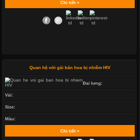
Chi tiết »
Quan hệ với gái bán hoa bị nhiễm HIV
Đai lưng:
Vải:
Size:
Màu:
Chi tiết »