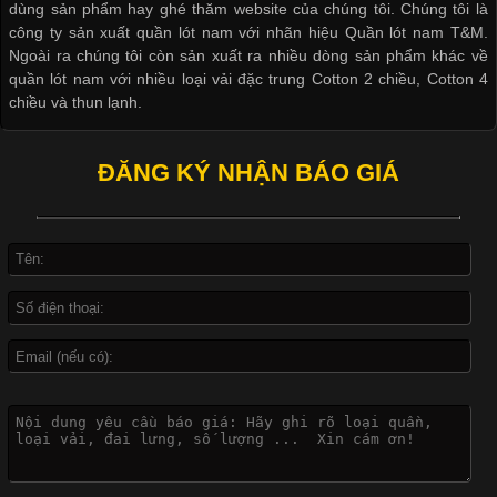
dùng sản phẩm hay ghé thăm website của chúng tôi. Chúng tôi là
công ty sản xuất quần lót nam với nhãn hiệu Quần lót nam T&M.
Ngoài ra chúng tôi còn sản xuất ra nhiều dòng sản phẩm khác về
quần lót nam với nhiều loại vải đặc trung Cotton 2 chiều, Cotton 4
Khám Phá Áo Phông Trang Phục Phổ Biến Nhất Hiện Nay
chiều và thun lạnh.
Cập nhật 2026-04-24 17:24:50
ĐĂNG KÝ NHẬN BÁO GIÁ
Áo phông là một trong những trang phục phổ biến nhất trong
đời sống hiện đại nhờ sự tiện lợi, thoải mái và dễ phối đồ.
Không chỉ xuất hiện trong thời trang thường ngày, áo phông còn
được ứng dụng rộng rãi trong ngành sản xuất may mặc, đặc
biệt là các sản phẩm từ vải thun. Hiện nay,
Công Nghệ In Chuyển Nhiệt Trong Ngành Thời Trang Hiện
Đại
Cập nhật 2026-04-21 15:41:03