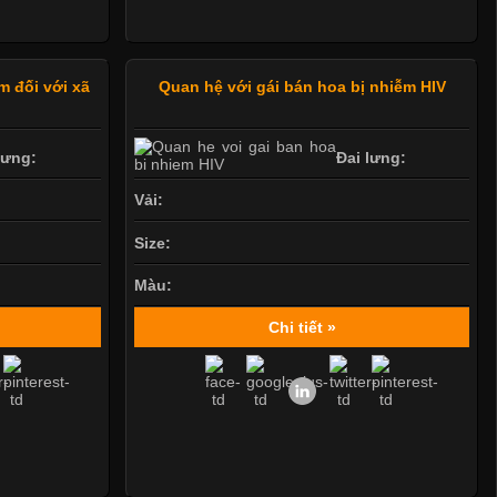
m đối với xã
Quan hệ với gái bán hoa bị nhiễm HIV
lưng:
Đai lưng:
Vải:
Size:
Màu:
Chi tiết »