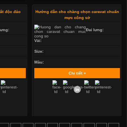
mắt độc đáo
Hướng dẫn cho chàng chọn caravat chuẩn
mực công sở
lưng:
Đai lưng:
Vải:
Size:
Màu:
Chi tiết »