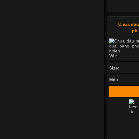
Chữa đau
ph
Vải:
Size:
Màu: