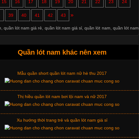
15
16
17
18
19
20
21
22
23
24
»
8
39
40
41
42
43
m
,
quần lót nam giá rẻ
,
quần lót nam giá sỉ
,
quần lót nam
,
quần lót nam
Quần lót nam khác nên xem
Mẫu quần short quần lót nam nữ hè thu 2017
Thị hiều quần lót nam bơi lội nam và nữ 2017
Xu hướng thời trang trẻ và quần lót nam giá sỉ