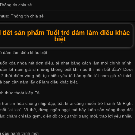
Thông tin chia sẻ
mục:
Thông tin chia sẻ
 tiết sản phẩm Tuổi trẻ dám làm điều khác
biệt
rẻ dám làm điều khác biệt
uốn xóa nhòa nét đơn điệu, tẻ nhạt bằng cách làm mới chính mình,
ần lót nam giá sỉ
nhưng không biết khi nào thì nên bắt đầu? Dưới
 7 thời điểm vàng hội tụ nhiều yếu tố
bán quần lót nam giá rẻ
thích
 bạn cần nắm lấy để làm điều khác biệt.
nh thức thoát kiếp FA
i trái tim hòa chung nhịp đập, bất kì ai cũng muốn trở thành Mr.Right
mắt “ai kia”. Vì thế, đừng ngần ngại mà hãy luôn sẵn sàng thay đổi
ân: chăm chỉ tập gym, diện đồ có gu thời trang mới, trao lời yêu nhiều
i đầu hành trình mới