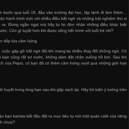
n bước qua tuổi 18, đậu vào trường đại học, tập tành đi làm thêm…
ộc hành trình mới với nhiều điều bất ngờ và những trải nghiệm thú vị
 ra. Đừng ngần ngại mà hãy tự tin đón nhận những điều khác biệt
rước. Còn gì tuyệt hơn khi được sống hết mình với tuổi trẻ nhỉ?
c tiếp lửa cảm hứng
cuộc gặp gỡ bất ngờ đôi khi mang lại nhiều thay đổi không ngờ. Có
ô bạn cũng rất sợ nước, không dám đặt chân xuống hồ bơi. Sau khi
thách của Pepsi, cô bạn đã có thêm cảm hứng vượt qua những giới hạn
huyết trong lòng bạn sau khi gấp sách lại. Hãy hô biến ý tưởng trên
ậu bạn barista bắt đầu đặt ra mục tiêu tự mở một quán café của riêng
nh chưa?