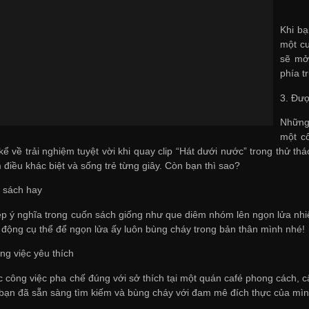
Khi bạ
một cu
sẽ mở
phía t
3. Đượ
Những 
một c
ể về trải nghiệm tuyệt vời khi quay clip “Hát dưới nước” trong thử 
điều khác biệt và sống trẻ từng giây. Còn bạn thì sao?
 sách hay
p ý nghĩa trong cuốn sách giống như que diêm nhóm lên ngọn lửa nhiệt 
 động cụ thể để ngọn lửa ấy luôn bùng cháy trong bản thân mình nhé!
ng việc yêu thích
c công việc pha chế đúng với sở thích tại một quán café phong cách, c
bạn đã sẵn sàng tìm kiếm và bùng cháy với đam mê đích thực của mì