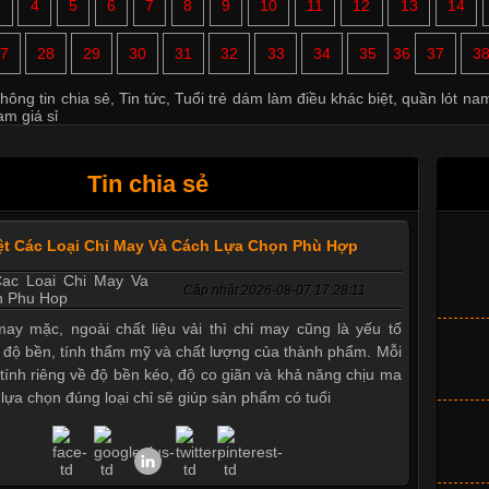
3
4
5
6
7
8
9
10
11
12
13
14
7
28
29
30
31
32
33
34
35
36
37
3
hông tin chia sẻ
,
Tin tức
,
Tuổi trẻ dám làm điều khác biệt
,
quần lót na
am giá sỉ
Tin chia sẻ
ệt Các Loại Chỉ May Và Cách Lựa Chọn Phù Hợp
Cập nhật 2026-08-07 17:28:11
ay mặc, ngoài chất liệu vải thì chỉ may cũng là yếu tố
 độ bền, tính thẩm mỹ và chất lượng của thành phẩm. Mỗi
c tính riêng về độ bền kéo, độ co giãn và khả năng chịu ma
c lựa chọn đúng loại chỉ sẽ giúp sản phẩm có tuổi