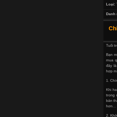
Loại:
Danh 
Chi
Tuổi t
Bạn m
mua qu
đây là
hợp mà
1. Chí
Khi ha
trong 
bản th
hơn…
2. Khở