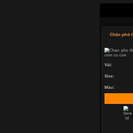
Chán phở t
Vải:
Size:
Màu: