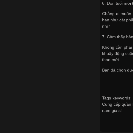
6. Đón tuổi mới 
Chẳng ai muốn c
hạn như cắt phă
nhỉ?
7. Cảm thấy bản 
Không cần phải 
khuấy động cuộc
thao mới…
Bạn đã chọn đượ
Tags keywords: 
Cung cấp quần l
nam giá sỉ