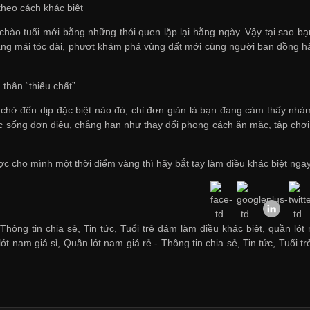
theo cách khác biệt
hào tuổi mới bằng những thói quen lặp lại hằng ngày. Vậy tại sao 
ng mái tóc dài, phượt khám phá vùng đất mới cùng người bạn đồng h
thân “thiếu chất”
chờ đến dịp đặc biệt nào đó, chỉ đơn giản là bạn đang cảm thấy nhà
 sống đơn điệu, chẳng hạn như thay đổi phong cách ăn mặc, tập chơi
c cho mình một thời điểm vàng thì hãy bắt tay làm điều khác biệt nga
Thông tin chia sẻ, Tin tức, Tuổi trẻ dám làm điều khác biệt, quần lót
ót nam giá sỉ
,
Quần lót nam giá rẻ
-
Thông tin chia sẻ
,
Tin tức
,
Tuổi tr