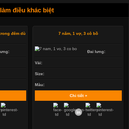
làm điều khác biệt
 trong đêm dù
7 năm, 1 vợ, 3 cô bồ
lưng:
Đai lưng:
Vải:
Size:
Màu:
Chi tiết »