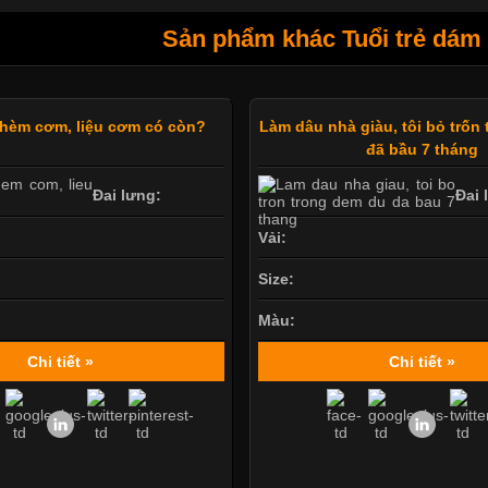
Sản phẩm khác Tuổi trẻ dám 
hèm cơm, liệu cơm có còn?
Làm dâu nhà giàu, tôi bỏ trốn
đã bầu 7 tháng
Đai lưng:
Đai 
Vải:
Size:
Màu:
Chi tiết »
Chi tiết »