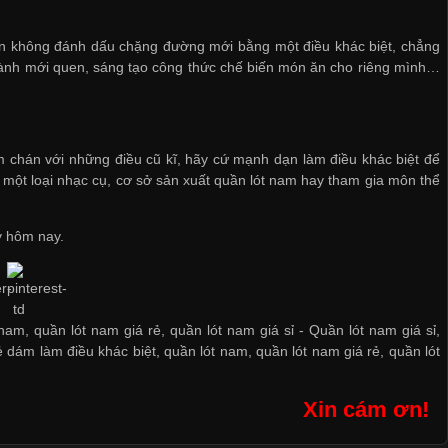
bạn không đánh dấu chặng đường mới bằng một điều khác biệt, chẳng
ành mới quen, sáng tạo công thức chế biến món ăn cho riêng mình…
m chán với những điều cũ kĩ, hãy cứ mạnh dạn làm điều khác biệt để
 một loại nhạc cụ,
cơ sở sản xuất quần lót nam
hay tham gia môn thể
y hôm nay.
 nam, quần lót nam giá rẻ, quần lót nam giá sỉ -
Quần lót nam giá sỉ
,
ẻ dám làm điều khác biệt
,
quần lót nam
,
quần lót nam giá rẻ
,
quần lót
Xin cám ơn!