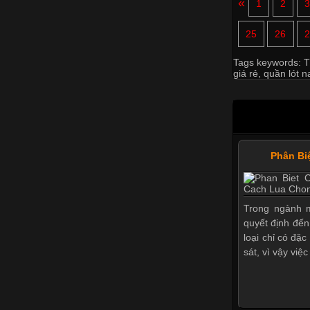
«
1
2
25
26
2
Tags keywords:
T
giá rẻ
,
quần lót n
Phân Bi
Trong ngành m
quyết định đến
loại chỉ có đặ
sát, vì vậy việ