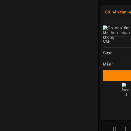
Có nên tìm n
Vải:
Size:
Màu: