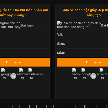
gười thứ ba khi hôn nhân rạn
Chia sẻ cách cột giầy đẹp 
nứt hay không?
sáng tạo
Đai lưng:
Đai 
Vải:
Size:
Màu:
Chi tiết »
Chi tiết »