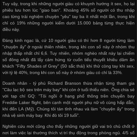
Tuy vậy, trong khi những người giàu có khuynh hướng ít sex, họ lại
phiêu lưu hơn lúc "giao ban". Khoảng 45% số người có thu nhập
cao từng trải nghiệm chuyện "yêu" tay ba ít nhất một lần, trong khi
chỉ có 19% những người kiếm dưới 15.000 bảng từng thực hiện
điều này.
Đáng kinh ngạc là, cứ 10 người giàu có thì hơn 8 người từng làm
"chuyện ấy" ở ngoài thiên nhiên, trong khi con số này ở nhóm thu
nhập thấp nhất chỉ 6,6. Tuy nhiên, nhóm nghèo nhất này lại chiếm
số đông nhất đã lấy cảm hứng từ cuốn tiểu thuyết khiêu dâm ăn
khách "Fifty Shades of Grey" (50 sắc thái) khi thử còng tay khi sex,
với tỷ lệ 40%, trong khi con số này ở nhóm giàu có chỉ là 33%.
Doanh nhân - tỷ phú Richard Branson thừa nhận từng tham gia
"Câu lạc bộ sex trên máy bay" khi còn ở tuổi thiếu niên. Ông chia sẻ
với tạp chí GQ: "Tôi ngồi ở hạng phổ thông trên chuyến bay
Freddie Laker flight, bên cạnh một người phụ nữ vô cùng hấp dẫn,
khi đến LA (Mỹ). Chúng tôi tán tỉnh nhau và làm "chuyện ấy" trong
nhà vệ sinh máy bay. Khi đó tôi 19 tuổi".
Nghiên cứu mới cũng cho thấy những người giữ vai trò chủ chốt ở
nơi làm việc lại thường thích vị trí thụ động trong phòng ngủ. 4/5 số