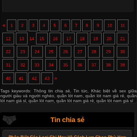
«
1
2
3
4
5
6
7
8
9
10
11
12
13
14
15
16
17
18
19
20
21
22
23
24
25
26
27
28
29
30
31
32
33
34
35
36
37
38
39
»
40
41
42
43
Mẫu quần short quần lót nam nữ hè thu 2017
Tags keywords:
Thông tin chia sẻ
,
Tin tức
,
Khác biệt về sex giữa
người giàu và người nghèo
,
quần lót nam
,
quần lót nam giá rẻ
,
quần
lót nam giá sỉ
,
quần lót nam
,
quần lót nam giá rẻ
,
quần lót nam giá sỉ
Tin chia sẻ
Thị hiều quần lót nam bơi lội nam và nữ 2017