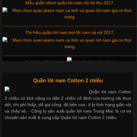
Thị hiều quần lót nam bơi lội nam và nữ 2017
Chuộng Hiện Nay
Cập nhật 2026-06-01 14:23:34
Xu hướng thời trang trẻ và quần lót nam giá sỉ
Trong môi trường kinh doanh hiện đại, việc xây dựng hình ảnh
chuyên nghiệp đóng vai trò quan trọng đối với sự phát triển của
doanh nghiệp. Một trong những giải pháp hiệu quả được nhiều
đơn vị lựa chọn hiện nay là sử dụng áo thun đồng phục công ty.
Không chỉ giúp tạo sự đồng bộ, áo thun
Giặt và bảo quản quần lót nam đúng cách
Quần lót nam Cotton 2 chiều
Mẫu quần lót nam giá rẻ sốt hè 2017
Quần lót nam Cotton
Chất Liệu Lycra Có Gì Đặc Biệt Trong Ngành Thời Trang?
2 chiều có khả năng co dãn 2 chiều cố định của hướng vải thun
dệt, chi phí thấp, dể gia công, độ bền cao, ít bị tình trạng giãn vải
và chảy xệ. - Công ty sản xuất quần lót nam Trung Mai: là cơ sở
chuyên sản xuất & cung cấp Quần lót nam Cotton 2 chiều.
Những mẩu quần lót nam thông dụng hiện nay