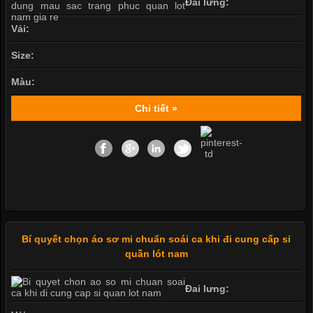
Đai lưng:
Vải:
Size:
Màu:
Chi tiết »
Bí quyết chọn áo sơ mi chuẩn soái ca khi đi cung cấp sỉ
quần lót nam
Đai lưng: