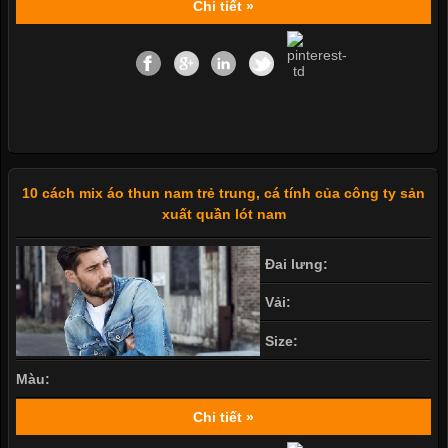
Chi tiết »
10 cách mix áo thun nam trẻ trung, cá tính của công ty sản
xuất quần lót nam
Đai lưng:
Vải:
Size:
Màu:
Chi tiết »