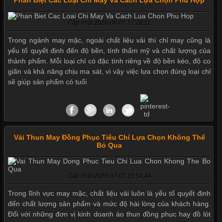
Phân Biệt Các Loại Chỉ May Và Cách Lựa Chọn Phù Hợp
Xu hướng thời trang trẻ và quần lót nam giá sỉ
Cập nhật 2026-08-07 17:28:11
Trong ngành may mặc, ngoài chất liệu vải thì chỉ may cũng là
yếu tố quyết định đến độ bền, tính thẩm mỹ và chất lượng của
thành phẩm. Mỗi loại chỉ có đặc tính riêng về độ bền kéo, độ co
Giặt và bảo quản quần lót nam đúng cách
giãn và khả năng chịu ma sát, vì vậy việc lựa chọn đúng loại chỉ
sẽ giúp sản phẩm có tuổi
Mẫu quần lót nam giá rẻ sốt hè 2017
Vải Thun May Đồng Phục Tiêu Chí Lựa Chọn Không Thể
Bỏ Qua
Những mẩu quần lót nam thông dụng hiện nay
Cập nhật 2026-07-07 15:54:44
Trong lĩnh vực may mặc, chất liệu vải luôn là yếu tố quyết định
đến chất lượng sản phẩm và mức độ hài lòng của khách hàng.
Bộ sưu tập quần lót nam Boxer TpHCM
Đối với những đơn vị kinh doanh áo thun đồng phục hay đồ lót