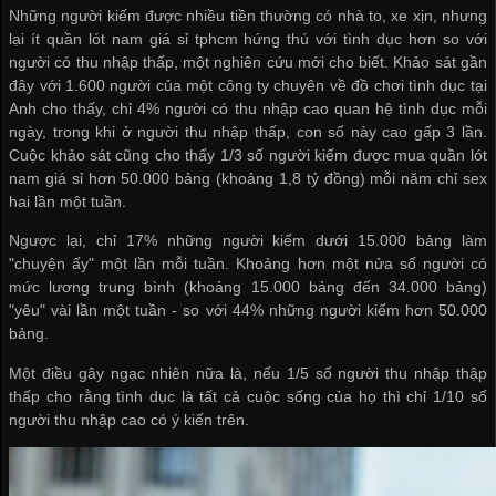
Những người kiếm được nhiều tiền thường có nhà to, xe xịn, nhưng
lại ít
quần lót nam giá sỉ tphcm
hứng thú với tình dục hơn so với
người có thu nhập thấp, một nghiên cứu mới cho biết. Khảo sát gần
đây với 1.600 người của một công ty chuyên về đồ chơi tình dục tại
Anh cho thấy, chỉ 4% người có thu nhập cao quan hệ tình dục mỗi
ngày, trong khi ở người thu nhập thấp, con số này cao gấp 3 lần.
Cuộc khảo sát cũng cho thấy 1/3 số người kiếm được
mua quần lót
nam giá sỉ
hơn 50.000 bảng (khoảng 1,8 tỷ đồng) mỗi năm chỉ sex
hai lần một tuần.
Ngược lại, chỉ 17% những người kiếm dưới 15.000 bảng làm
"chuyện ấy" một lần mỗi tuần. Khoảng hơn một nửa số người có
mức lương trung bình (khoảng 15.000 bảng đến 34.000 bảng)
"yêu" vài lần một tuần - so với 44% những người kiếm hơn 50.000
bảng.
Một điều gây ngạc nhiên nữa là, nếu 1/5 số người thu nhập thập
thấp cho rằng tình dục là tất cả cuộc sống của họ thì chỉ 1/10 số
người thu nhập cao có ý kiến trên.