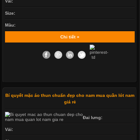
Vải:
Size:
Màu:
Chi tiết »
Bí quyết mặc áo thun chuẩn đẹp cho nam mua quần lót nam
giá rẻ
Đai lưng:
Vải: