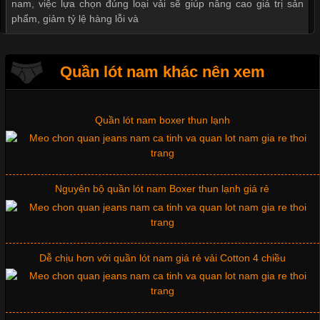
nam, việc lựa chọn đúng loại vải sẽ giúp nâng cao giá trị sản
phẩm, giảm tỷ lệ hàng lỗi và
Quần lót nam boxer thun lạnh
Quần lót nam khác nên xem
Tìm Hiểu Các Kiểu Cổ Áo Thun Được Ưa Chuộng Trong
Ngành Thời Trang
Nguyên bộ quần lót nam Boxer thun lạnh giá rẻ
Cập nhật 2026-06-01 16:20:50
Áo thun là một trong những trang phục phổ biến nhất hiện nay
Dễ chịu hơn với quần lót nam giá rẻ vải Cotton 4 chiều
nhờ tính tiện dụng, dễ phối đồ và phù hợp với nhiều đối tượng.
Bên cạnh chất liệu và kiểu dáng, phần cổ áo cũng là yếu tố
quan trọng tạo nên phong cách riêng cho từng sản phẩm. Mỗi
loại cổ áo sẽ mang đến một vẻ đẹp khác
Mẫu quần short quần lót nam nữ hè thu 2017
Những Mẫu Áo Thun Đồng Phục Công Ty Được Ưa