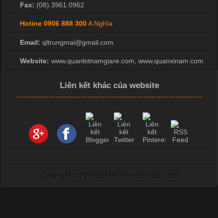
Fax:
(08).3961.0962
Hotine
0906 888 300
A Nghĩa
Công Nghệ In Chuyển Nhiệt Trong Ngành Thời Trang Hiện
Email:
qltrungmai@gmail.com
Đại
Website:
www.quanlotnamgiare.com, www.quanxinam.com
Cập nhật 2026-04-21 15:41:03
Liên kết khác của website
In Chuyển Nhiệt Là Gì? Công Nghệ In Hiện Đại Trong Ngành
May Mặc Trong ngành in ấn và thời trang, in chuyển nhiệt đang
là một trong những công nghệ phổ biến nhờ khả năng tạo ra
hình ảnh sắc nét và bền màu. Đặc biệt, kỹ thuật này được ứng
dụng rộng rãi trong sản xuất áo thun, đồ thể thao
Copyright ©
2026 bởi Mr Hiệp 0976.137.019