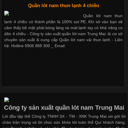
Quần lót nam thun lạnh 4 chiều
Quần lót nam thun
Cập nhật 2026-05-27 17:03:46
lạnh 4 chiều có thành phần là 100% sợi PE. Khi sờ vào bạn sẽ
Vải Lycra Là Gì? Chất Liệu Co Giãn Được Ưa Chuộng Trong
cảm thấy bề mặt phải bóng láng và mát lạnh tay có khả năng co
Ngành May Mặc Trong ngành thời trang hiện đại, các loại vải có
dãn 4 chiều - Công ty sản xuất quần lót nam Trung Mai: là cơ sở
khả năng co giãn tốt ngày càng được ưa chuộng nhằm mang lại
chuyên sản xuất & cung cấp Quần lót nam vải thun lạnh - Liên
cảm giác thoải mái cho người mặc. Trong đó, vải Lycra là một
hệ: Hotline 0906 888 300 _ Email:
trong những chất liệu nổi bật nhờ độ đàn hồi cao,
Chất Liệu Bamboo Xu Hướng Mới Trong Ngành Thời Trang
Cập nhật 2026-05-21 14:59:25
Trong những năm gần đây, vải Bamboo đang trở thành một
Công ty sản xuất quần lót nam Trung Mai
trong những chất liệu được yêu thích trong ngành thời trang
Lời đầu tập thể Công ty TNHH SX - TM - XNK Trung Mai xin gởi lời
nhờ đặc tính mềm mại, thoáng khí và thân thiện với môi trường.
chào trân trọng và lời chúc sức khỏe tới toàn thể Quí khách hàng,
Không chỉ được ứng dụng trong quần áo thường ngày, loại vải