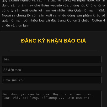
quý Doanh nghiệp và các nhà đầu tư trong và ngoài nước đã tin
này còn xuất hiện nhiều trong các sản phẩm đồ lót
dùng sản phẩm hay ghé thăm website của chúng tôi. Chúng tôi là
công ty sản xuất quần lót nam với nhãn hiệu Quần lót nam T&M.
Ngoài ra chúng tôi còn sản xuất ra nhiều dòng sản phẩm khác về
quần lót nam với nhiều loại vải đặc trung Cotton 2 chiều, Cotton 4
chiều và thun lạnh.
Những Loại Vải Thun Thông Dụng Và Đặc Điểm Nổi Bật
Cập nhật 2026-05-20 14:58:56
ĐĂNG KÝ NHẬN BÁO GIÁ
Vải thun là một trong những chất liệu được sử dụng rộng rãi
nhất trong ngành thời trang nhờ đặc tính co giãn, mềm mại và
thoải mái khi mặc. Từ áo thun, đồ thể thao cho đến đồ lót nam,
vải thun luôn đóng vai trò quan trọng trong quá trình sản xuất.
Hiện nay, nhu cầu tìm kiếm quần lót nam giá
Xu Hướng Form Áo Thun Phổ Biến Trong Ngành May Mặc
Cập nhật 2026-05-09 15:58:23