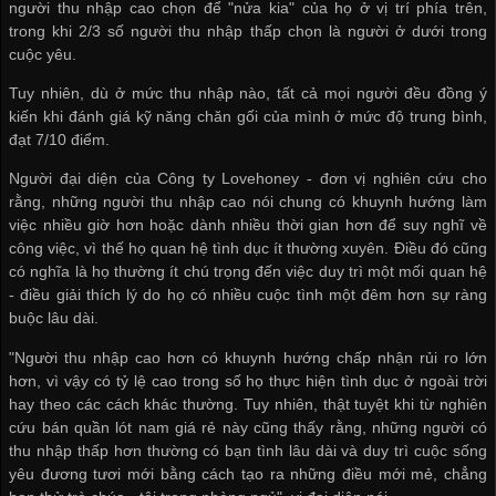
người thu nhập cao chọn để "nửa kia" của họ ở vị trí phía trên,
trong khi 2/3 số người thu nhập thấp chọn là người ở dưới trong
cuộc yêu.
Tuy nhiên, dù ở mức thu nhập nào, tất cả mọi người đều đồng ý
kiến khi đánh giá kỹ năng chăn gối của mình ở mức độ trung bình,
đạt 7/10 điểm.
Người đại diện của Công ty Lovehoney - đơn vị nghiên cứu cho
rằng, những người thu nhập cao nói chung có khuynh hướng làm
việc nhiều giờ hơn hoặc dành nhiều thời gian hơn để suy nghĩ về
công việc, vì thế họ quan hệ tình dục ít thường xuyên. Điều đó cũng
có nghĩa là họ thường ít chú trọng đến việc duy trì một mối quan hệ
- điều giải thích lý do họ có nhiều cuộc tình một đêm hơn sự ràng
buộc lâu dài.
"Người thu nhập cao hơn có khuynh hướng chấp nhận rủi ro lớn
hơn, vì vậy có tỷ lệ cao trong số họ thực hiện tình dục ở ngoài trời
hay theo các cách khác thường. Tuy nhiên, thật tuyệt khi từ nghiên
cứu
bán quần lót nam giá rẻ
này cũng thấy rằng, những người có
thu nhập thấp hơn thường có bạn tình lâu dài và duy trì cuộc sống
yêu đương tươi mới bằng cách tạo ra những điều mới mẻ, chẳng