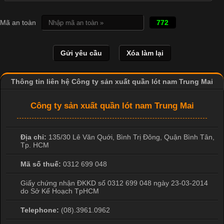
Các Form Áo Thun Phổ Biến Hiện Nay Và Xu Hướng Trong
Mã an toàn
772
Ngành May Mặc Áo thun là một trong những trang phục quen
thuộc và được sử dụng phổ biến nhất hiện nay. Không chỉ đa
dạng về màu sắc hay chất liệu, áo thun còn có nhiều form dáng
khác nhau để phù hợp với từng phong cách thời trang và nhu
cầu
Thông tin liên hệ Công ty sản xuất quần lót nam Trung Mai
Công ty sản xuất quần lót nam Trung Mai
Khám Phá Áo Phông Trang Phục Phổ Biến Nhất Hiện Nay
Địa chỉ:
135/30 Lê Văn Quới, Bình Trị Đông
,
Quận Bình Tân
,
Cập nhật 2026-04-24 17:24:50
Tp. HCM
Áo phông là một trong những trang phục phổ biến nhất trong
Mã số thuế:
0312 699 048
đời sống hiện đại nhờ sự tiện lợi, thoải mái và dễ phối đồ.
Không chỉ xuất hiện trong thời trang thường ngày, áo phông còn
Giấy chứng nhận ĐKKD số 0312 699 048 ngày 23-03-2014
do Sở Kế Hoạch TpHCM
được ứng dụng rộng rãi trong ngành sản xuất may mặc, đặc
biệt là các sản phẩm từ vải thun. Hiện nay,
Telephone:
(08).3961.0962