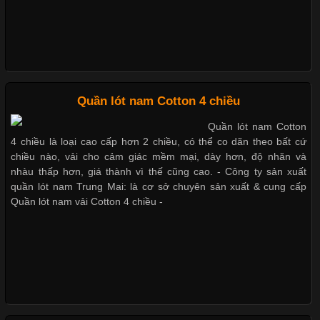
Bộ sưu tập quần lót nam Boxer TpHCM
Quần lót nam boxer thun lạnh
Quần lót nam Cotton 4 chiều
Quần lót nam Cotton
4 chiều là loại cao cấp hơn 2 chiều, có thể co dãn theo bất cứ
chiều nào, vải cho cảm giác mềm mại, dày hơn, độ nhăn và
Nguyên bộ quần lót nam Boxer thun lạnh giá rẻ
nhàu thấp hơn, giá thành vì thế cũng cao. - Công ty sản xuất
quần lót nam Trung Mai: là cơ sở chuyên sản xuất & cung cấp
Quần lót nam vải Cotton 4 chiều -
Dễ chịu hơn với quần lót nam giá rẻ vải Cotton 4 chiều