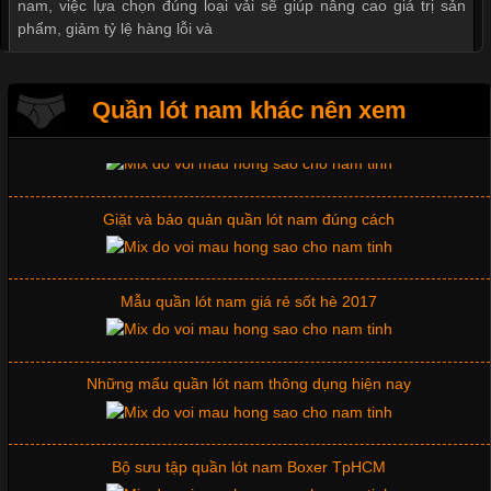
nam, việc lựa chọn đúng loại vải sẽ giúp nâng cao giá trị sản
Thị hiều quần lót nam bơi lội nam và nữ 2017
phẩm, giảm tỷ lệ hàng lỗi và
Xu hướng thời trang trẻ và quần lót nam giá sỉ
Quần lót nam khác nên xem
Tìm Hiểu Các Kiểu Cổ Áo Thun Được Ưa Chuộng Trong
Ngành Thời Trang
Giặt và bảo quản quần lót nam đúng cách
Cập nhật 2026-06-01 16:20:50
Mẫu quần lót nam giá rẻ sốt hè 2017
Áo thun là một trong những trang phục phổ biến nhất hiện nay
nhờ tính tiện dụng, dễ phối đồ và phù hợp với nhiều đối tượng.
Bên cạnh chất liệu và kiểu dáng, phần cổ áo cũng là yếu tố
quan trọng tạo nên phong cách riêng cho từng sản phẩm. Mỗi
Những mẩu quần lót nam thông dụng hiện nay
loại cổ áo sẽ mang đến một vẻ đẹp khác
Bộ sưu tập quần lót nam Boxer TpHCM
Những Mẫu Áo Thun Đồng Phục Công Ty Được Ưa