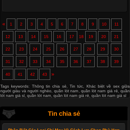
«
1
2
3
4
5
6
7
8
9
10
11
12
13
14
15
16
17
18
19
20
21
22
23
24
25
26
27
28
29
30
31
32
33
34
35
36
37
38
39
»
40
41
42
43
Tags keywords:
Thông tin chia sẻ
,
Tin tức
,
Khác biệt về sex giữa
người giàu và người nghèo
,
quần lót nam
,
quần lót nam giá rẻ
,
quần
lót nam giá sỉ
,
quần lót nam
,
quần lót nam giá rẻ
,
quần lót nam giá sỉ
Tin chia sẻ