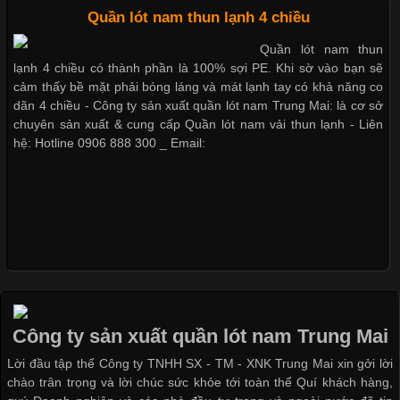
Cập nhật 2026-05-20 14:58:56
Quần lót nam thun lạnh 4 chiều
Dễ chịu hơn với quần lót nam giá rẻ vải Cotton 4 chiều
Vải thun là một trong những chất liệu được sử dụng rộng rãi
Quần lót nam thun
nhất trong ngành thời trang nhờ đặc tính co giãn, mềm mại và
lạnh 4 chiều có thành phần là 100% sợi PE. Khi sờ vào bạn sẽ
thoải mái khi mặc. Từ áo thun, đồ thể thao cho đến đồ lót nam,
cảm thấy bề mặt phải bóng láng và mát lạnh tay có khả năng co
vải thun luôn đóng vai trò quan trọng trong quá trình sản xuất.
dãn 4 chiều - Công ty sản xuất quần lót nam Trung Mai: là cơ sở
Hiện nay, nhu cầu tìm kiếm quần lót nam giá
chuyên sản xuất & cung cấp Quần lót nam vải thun lạnh - Liên
hệ: Hotline 0906 888 300 _ Email:
Xu Hướng Form Áo Thun Phổ Biến Trong Ngành May Mặc
Cập nhật 2026-05-09 15:58:23
Các Form Áo Thun Phổ Biến Hiện Nay Và Xu Hướng Trong
Ngành May Mặc Áo thun là một trong những trang phục quen
thuộc và được sử dụng phổ biến nhất hiện nay. Không chỉ đa
Công ty sản xuất quần lót nam Trung Mai
dạng về màu sắc hay chất liệu, áo thun còn có nhiều form dáng
Lời đầu tập thể Công ty TNHH SX - TM - XNK Trung Mai xin gởi lời
khác nhau để phù hợp với từng phong cách thời trang và nhu
chào trân trọng và lời chúc sức khỏe tới toàn thể Quí khách hàng,
cầu