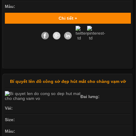
Màu:
Chi tiết »
Bí quyết lên đồ công sở đẹp hút mắt cho chàng vạm vỡ
Đai lưng:
Vải:
Size:
Màu: