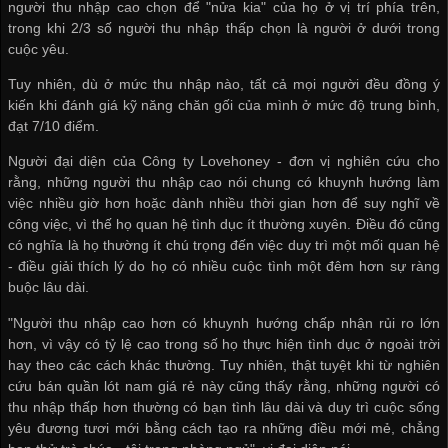
người thu nhập cao chọn để "nửa kia" của họ ở vị trí phía trên,
trong khi 2/3 số người thu nhập thấp chọn là người ở dưới trong
cuộc yêu.
Tuy nhiên, dù ở mức thu nhập nào, tất cả mọi người đều đồng ý
kiến khi đánh giá kỹ năng chăn gối của mình ở mức độ trung bình,
đạt 7/10 điểm.
Người đại diện của Công ty Lovehoney - đơn vị nghiên cứu cho
rằng, những người thu nhập cao nói chung có khuynh hướng làm
việc nhiều giờ hơn hoặc dành nhiều thời gian hơn để suy nghĩ về
công việc, vì thế họ quan hệ tình dục ít thường xuyên. Điều đó cũng
có nghĩa là họ thường ít chú trọng đến việc duy trì một mối quan hệ
- điều giải thích lý do họ có nhiều cuộc tình một đêm hơn sự ràng
buộc lâu dài.
"Người thu nhập cao hơn có khuynh hướng chấp nhận rủi ro lớn
hơn, vì vậy có tỷ lệ cao trong số họ thực hiện tình dục ở ngoài trời
hay theo các cách khác thường. Tuy nhiên, thật tuyệt khi từ nghiên
cứu
bán quần lót nam giá rẻ
này cũng thấy rằng, những người có
thu nhập thấp hơn thường có bạn tình lâu dài và duy trì cuộc sống
yêu đương tươi mới bằng cách tạo ra những điều mới mẻ, chẳng