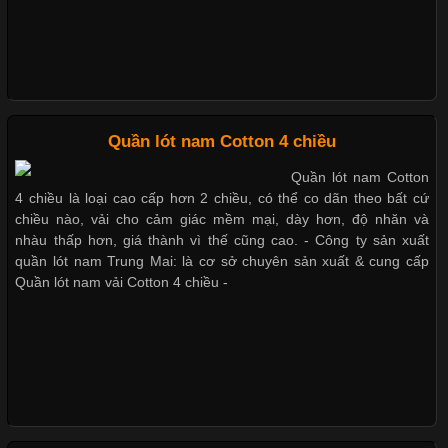
cảm giác thoải mái cho người mặc. Trong đó, vải Lycra là một
trong những chất liệu nổi bật nhờ độ đàn hồi cao,
Giặt và bảo quản quần lót nam đúng cách
Mẫu quần lót nam giá rẻ sốt hè 2017
Chất Liệu Bamboo Xu Hướng Mới Trong Ngành Thời Trang
Quần lót nam Cotton 4 chiều
Những mẩu quần lót nam thông dụng hiện nay
Quần lót nam Cotton
Cập nhật 2026-05-21 14:59:25
4 chiều là loại cao cấp hơn 2 chiều, có thể co dãn theo bất cứ
Trong những năm gần đây, vải Bamboo đang trở thành một
chiều nào, vải cho cảm giác mềm mại, dày hơn, độ nhăn và
trong những chất liệu được yêu thích trong ngành thời trang
nhàu thấp hơn, giá thành vì thế cũng cao. - Công ty sản xuất
Bộ sưu tập quần lót nam Boxer TpHCM
nhờ đặc tính mềm mại, thoáng khí và thân thiện với môi trường.
quần lót nam Trung Mai: là cơ sở chuyên sản xuất & cung cấp
Không chỉ được ứng dụng trong quần áo thường ngày, loại vải
Quần lót nam vải Cotton 4 chiều -
này còn xuất hiện nhiều trong các sản phẩm đồ lót
Quần lót nam boxer thun lạnh
Nguyên bộ quần lót nam Boxer thun lạnh giá rẻ
Những Loại Vải Thun Thông Dụng Và Đặc Điểm Nổi Bật