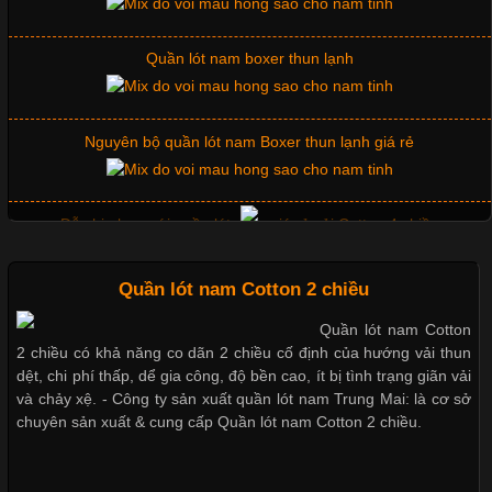
Chuộng Hiện Nay
Quần lót nam boxer thun lạnh
Cập nhật 2026-06-01 14:23:34
Nguyên bộ quần lót nam Boxer thun lạnh giá rẻ
Trong môi trường kinh doanh hiện đại, việc xây dựng hình ảnh
chuyên nghiệp đóng vai trò quan trọng đối với sự phát triển của
doanh nghiệp. Một trong những giải pháp hiệu quả được nhiều
Dễ chịu hơn với quần lót nam giá rẻ vải Cotton 4 chiều
đơn vị lựa chọn hiện nay là sử dụng áo thun đồng phục công ty.
Không chỉ giúp tạo sự đồng bộ, áo thun
Mẫu quần short quần lót nam nữ hè thu 2017
Quần lót nam Cotton 2 chiều
Quần lót nam Cotton
Chất Liệu Lycra Có Gì Đặc Biệt Trong Ngành Thời Trang?
2 chiều có khả năng co dãn 2 chiều cố định của hướng vải thun
Thị hiều quần lót nam bơi lội nam và nữ 2017
dệt, chi phí thấp, dể gia công, độ bền cao, ít bị tình trạng giãn vải
Cập nhật 2026-05-27 17:03:46
và chảy xệ. - Công ty sản xuất quần lót nam Trung Mai: là cơ sở
chuyên sản xuất & cung cấp Quần lót nam Cotton 2 chiều.
Vải Lycra Là Gì? Chất Liệu Co Giãn Được Ưa Chuộng Trong
Xu hướng thời trang trẻ và quần lót nam giá sỉ
Ngành May Mặc Trong ngành thời trang hiện đại, các loại vải có
khả năng co giãn tốt ngày càng được ưa chuộng nhằm mang lại