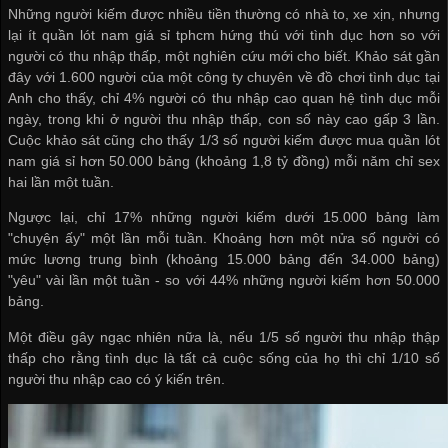
Những người kiếm được nhiều tiền thường có nhà to, xe xịn, nhưng
lại ít
quần lót nam giá sỉ tphcm
hứng thú với tình dục hơn so với
người có thu nhập thấp, một nghiên cứu mới cho biết. Khảo sát gần
đây với 1.600 người của một công ty chuyên về đồ chơi tình dục tại
Anh cho thấy, chỉ 4% người có thu nhập cao quan hệ tình dục mỗi
ngày, trong khi ở người thu nhập thấp, con số này cao gấp 3 lần.
Cuộc khảo sát cũng cho thấy 1/3 số người kiếm được
mua quần lót
nam giá sỉ
hơn 50.000 bảng (khoảng 1,8 tỷ đồng) mỗi năm chỉ sex
hai lần một tuần.
Ngược lại, chỉ 17% những người kiếm dưới 15.000 bảng làm
"chuyện ấy" một lần mỗi tuần. Khoảng hơn một nửa số người có
mức lương trung bình (khoảng 15.000 bảng đến 34.000 bảng)
"yêu" vài lần một tuần - so với 44% những người kiếm hơn 50.000
bảng.
Một điều gây ngạc nhiên nữa là, nếu 1/5 số người thu nhập thập
thấp cho rằng tình dục là tất cả cuộc sống của họ thì chỉ 1/10 số
người thu nhập cao có ý kiến trên.