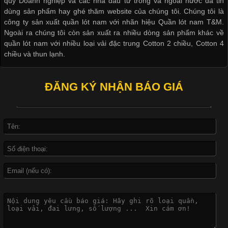
quý Doanh nghiệp và các nhà đầu tư trong và ngoài nước đã tin
dùng sản phẩm hay ghé thăm website của chúng tôi. Chúng tôi là
công ty sản xuất quần lót nam với nhãn hiệu Quần lót nam T&M.
Ngoài ra chúng tôi còn sản xuất ra nhiều dòng sản phẩm khác về
quần lót nam với nhiều loại vải đặc trung Cotton 2 chiều, Cotton 4
Khám Phá Áo Phông Trang Phục Phổ Biến Nhất Hiện Nay
chiều và thun lạnh.
Cập nhật 2026-04-24 17:24:50
ĐĂNG KÝ NHẬN BÁO GIÁ
Áo phông là một trong những trang phục phổ biến nhất trong
đời sống hiện đại nhờ sự tiện lợi, thoải mái và dễ phối đồ.
Không chỉ xuất hiện trong thời trang thường ngày, áo phông còn
được ứng dụng rộng rãi trong ngành sản xuất may mặc, đặc
biệt là các sản phẩm từ vải thun. Hiện nay,
Công Nghệ In Chuyển Nhiệt Trong Ngành Thời Trang Hiện
Đại