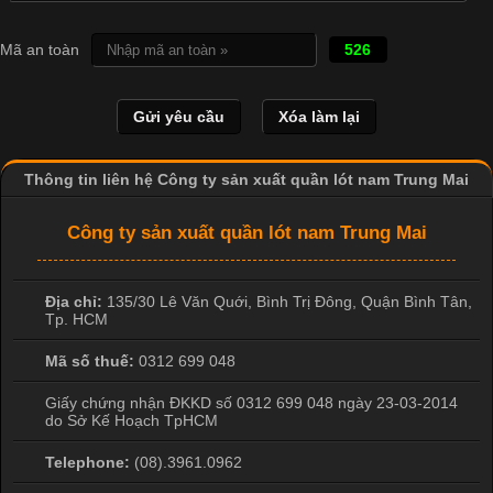
Cập nhật 2026-04-21 15:41:03
In Chuyển Nhiệt Là Gì? Công Nghệ In Hiện Đại Trong Ngành
Mã an toàn
526
May Mặc Trong ngành in ấn và thời trang, in chuyển nhiệt đang
là một trong những công nghệ phổ biến nhờ khả năng tạo ra
hình ảnh sắc nét và bền màu. Đặc biệt, kỹ thuật này được ứng
dụng rộng rãi trong sản xuất áo thun, đồ thể thao
Thông tin liên hệ Công ty sản xuất quần lót nam Trung Mai
Công ty sản xuất quần lót nam Trung Mai
Địa chỉ:
135/30 Lê Văn Quới, Bình Trị Đông
,
Quận Bình Tân
,
Tp. HCM
Mã số thuế:
0312 699 048
Giấy chứng nhận ĐKKD số 0312 699 048 ngày 23-03-2014
do Sở Kế Hoạch TpHCM
Telephone:
(08).3961.0962