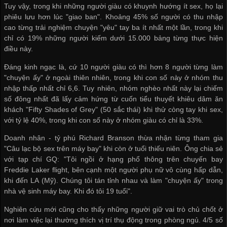
Tuy vậy, trong khi những người giàu có khuynh hướng ít sex, họ lại
phiêu lưu hơn lúc "giao ban". Khoảng 45% số người có thu nhập
cao từng trải nghiệm chuyện "yêu" tay ba ít nhất một lần, trong khi
chỉ có 19% những người kiếm dưới 15.000 bảng từng thực hiện
điều này.
Đáng kinh ngạc là, cứ 10 người giàu có thì hơn 8 người từng làm
"chuyện ấy" ở ngoài thiên nhiên, trong khi con số này ở nhóm thu
nhập thấp nhất chỉ 6,6. Tuy nhiên, nhóm nghèo nhất này lại chiếm
số đông nhất đã lấy cảm hứng từ cuốn tiểu thuyết khiêu dâm ăn
khách "Fifty Shades of Grey" (50 sắc thái) khi thử còng tay khi sex,
với tỷ lệ 40%, trong khi con số này ở nhóm giàu có chỉ là 33%.
Doanh nhân - tỷ phú Richard Branson thừa nhận từng tham gia
"Câu lạc bộ sex trên máy bay" khi còn ở tuổi thiếu niên. Ông chia sẻ
với tạp chí GQ: "Tôi ngồi ở hạng phổ thông trên chuyến bay
Freddie Laker flight, bên cạnh một người phụ nữ vô cùng hấp dẫn,
khi đến LA (Mỹ). Chúng tôi tán tỉnh nhau và làm "chuyện ấy" trong
nhà vệ sinh máy bay. Khi đó tôi 19 tuổi".
Nghiên cứu mới cũng cho thấy những người giữ vai trò chủ chốt ở
nơi làm việc lại thường thích vị trí thụ động trong phòng ngủ. 4/5 số