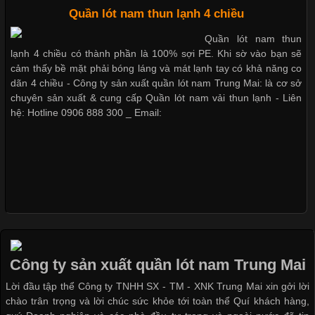
Cập nhật 2026-05-20 14:58:56
Quần lót nam thun lạnh 4 chiều
Vải thun là một trong những chất liệu được sử dụng rộng rãi
Quần lót nam thun
nhất trong ngành thời trang nhờ đặc tính co giãn, mềm mại và
lạnh 4 chiều có thành phần là 100% sợi PE. Khi sờ vào bạn sẽ
thoải mái khi mặc. Từ áo thun, đồ thể thao cho đến đồ lót nam,
cảm thấy bề mặt phải bóng láng và mát lạnh tay có khả năng co
vải thun luôn đóng vai trò quan trọng trong quá trình sản xuất.
dãn 4 chiều - Công ty sản xuất quần lót nam Trung Mai: là cơ sở
Hiện nay, nhu cầu tìm kiếm quần lót nam giá
chuyên sản xuất & cung cấp Quần lót nam vải thun lạnh - Liên
hệ: Hotline 0906 888 300 _ Email:
Xu Hướng Form Áo Thun Phổ Biến Trong Ngành May Mặc
Cập nhật 2026-05-09 15:58:23
Các Form Áo Thun Phổ Biến Hiện Nay Và Xu Hướng Trong
Ngành May Mặc Áo thun là một trong những trang phục quen
thuộc và được sử dụng phổ biến nhất hiện nay. Không chỉ đa
Công ty sản xuất quần lót nam Trung Mai
dạng về màu sắc hay chất liệu, áo thun còn có nhiều form dáng
Lời đầu tập thể Công ty TNHH SX - TM - XNK Trung Mai xin gởi lời
khác nhau để phù hợp với từng phong cách thời trang và nhu
chào trân trọng và lời chúc sức khỏe tới toàn thể Quí khách hàng,
cầu