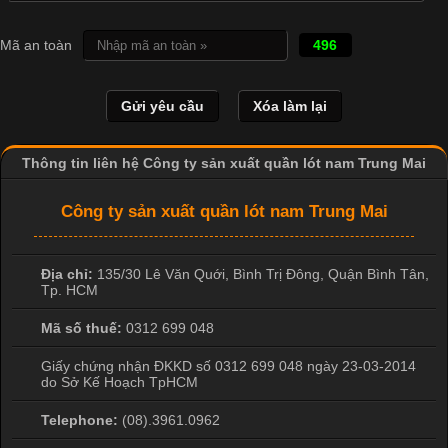
Cập nhật 2026-04-21 15:41:03
In Chuyển Nhiệt Là Gì? Công Nghệ In Hiện Đại Trong Ngành
Mã an toàn
496
May Mặc Trong ngành in ấn và thời trang, in chuyển nhiệt đang
là một trong những công nghệ phổ biến nhờ khả năng tạo ra
hình ảnh sắc nét và bền màu. Đặc biệt, kỹ thuật này được ứng
dụng rộng rãi trong sản xuất áo thun, đồ thể thao
Thông tin liên hệ Công ty sản xuất quần lót nam Trung Mai
Công ty sản xuất quần lót nam Trung Mai
Địa chỉ:
135/30 Lê Văn Quới, Bình Trị Đông
,
Quận Bình Tân
,
Tp. HCM
Mã số thuế:
0312 699 048
Giấy chứng nhận ĐKKD số 0312 699 048 ngày 23-03-2014
do Sở Kế Hoạch TpHCM
Telephone:
(08).3961.0962