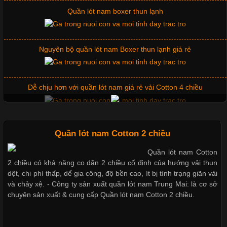
Chuộng Hiện Nay
Nguyên bộ quần lót nam Boxer thun lạnh giá rẻ
Cập nhật 2026-06-01 14:23:34
Dễ chịu hơn với quần lót nam giá rẻ vải Cotton 4 chiều
Trong môi trường kinh doanh hiện đại, việc xây dựng hình ảnh
chuyên nghiệp đóng vai trò quan trọng đối với sự phát triển của
doanh nghiệp. Một trong những giải pháp hiệu quả được nhiều
đơn vị lựa chọn hiện nay là sử dụng áo thun đồng phục công ty.
Mẫu quần short quần lót nam nữ hè thu 2017
Không chỉ giúp tạo sự đồng bộ, áo thun
Thị hiều quần lót nam bơi lội nam và nữ 2017
Quần lót nam Cotton 2 chiều
Quần lót nam Cotton
Chất Liệu Lycra Có Gì Đặc Biệt Trong Ngành Thời Trang?
2 chiều có khả năng co dãn 2 chiều cố định của hướng vải thun
Xu hướng thời trang trẻ và quần lót nam giá sỉ
dệt, chi phí thấp, dể gia công, độ bền cao, ít bị tình trạng giãn vải
Cập nhật 2026-05-27 17:03:46
và chảy xệ. - Công ty sản xuất quần lót nam Trung Mai: là cơ sở
chuyên sản xuất & cung cấp Quần lót nam Cotton 2 chiều.
Vải Lycra Là Gì? Chất Liệu Co Giãn Được Ưa Chuộng Trong
Giặt và bảo quản quần lót nam đúng cách
Ngành May Mặc Trong ngành thời trang hiện đại, các loại vải có
khả năng co giãn tốt ngày càng được ưa chuộng nhằm mang lại