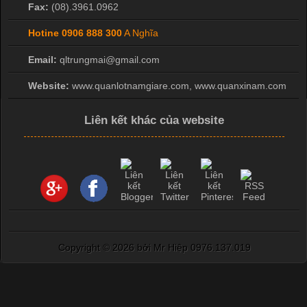
Fax:
(08).3961.0962
Hotine
0906 888 300
A Nghĩa
Email:
qltrungmai@gmail.com
Website:
www.quanlotnamgiare.com, www.quanxinam.com
Liên kết khác của website
Copyright ©
2026 bởi Mr Hiệp 0976.137.019