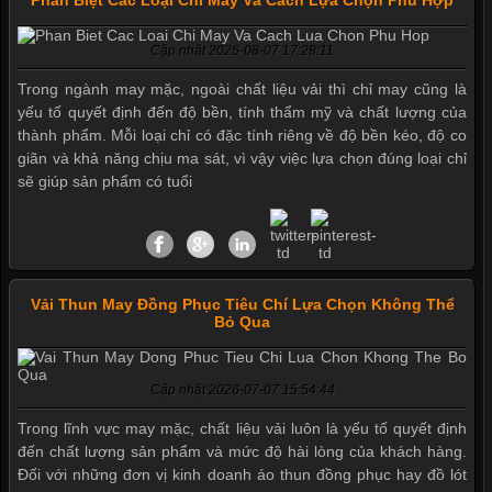
Phân Biệt Các Loại Chỉ May Và Cách Lựa Chọn Phù Hợp
Cập nhật 2026-08-07 17:28:11
Trong ngành may mặc, ngoài chất liệu vải thì chỉ may cũng là
yếu tố quyết định đến độ bền, tính thẩm mỹ và chất lượng của
thành phẩm. Mỗi loại chỉ có đặc tính riêng về độ bền kéo, độ co
giãn và khả năng chịu ma sát, vì vậy việc lựa chọn đúng loại chỉ
sẽ giúp sản phẩm có tuổi
Vải Thun May Đồng Phục Tiêu Chí Lựa Chọn Không Thể
Bỏ Qua
Mẫu quần short quần lót nam nữ hè thu 2017
Cập nhật 2026-07-07 15:54:44
Trong lĩnh vực may mặc, chất liệu vải luôn là yếu tố quyết định
Thị hiều quần lót nam bơi lội nam và nữ 2017
đến chất lượng sản phẩm và mức độ hài lòng của khách hàng.
Đối với những đơn vị kinh doanh áo thun đồng phục hay đồ lót