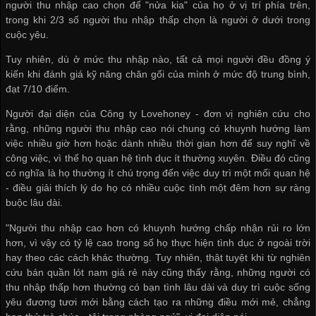
người thu nhập cao chọn để "nửa kia" của họ ở vị trí phía trên,
trong khi 2/3 số người thu nhập thấp chọn là người ở dưới trong
cuộc yêu.
Tuy nhiên, dù ở mức thu nhập nào, tất cả mọi người đều đồng ý
kiến khi đánh giá kỹ năng chăn gối của mình ở mức độ trung bình,
đạt 7/10 điểm.
Người đại diện của Công ty Lovehoney - đơn vị nghiên cứu cho
rằng, những người thu nhập cao nói chung có khuynh hướng làm
việc nhiều giờ hơn hoặc dành nhiều thời gian hơn để suy nghĩ về
công việc, vì thế họ quan hệ tình dục ít thường xuyên. Điều đó cũng
có nghĩa là họ thường ít chú trọng đến việc duy trì một mối quan hệ
- điều giải thích lý do họ có nhiều cuộc tình một đêm hơn sự ràng
buộc lâu dài.
"Người thu nhập cao hơn có khuynh hướng chấp nhận rủi ro lớn
hơn, vì vậy có tỷ lệ cao trong số họ thực hiện tình dục ở ngoài trời
hay theo các cách khác thường. Tuy nhiên, thật tuyệt khi từ nghiên
cứu
bán quần lót nam giá rẻ
này cũng thấy rằng, những người có
thu nhập thấp hơn thường có bạn tình lâu dài và duy trì cuộc sống
yêu đương tươi mới bằng cách tạo ra những điều mới mẻ, chẳng