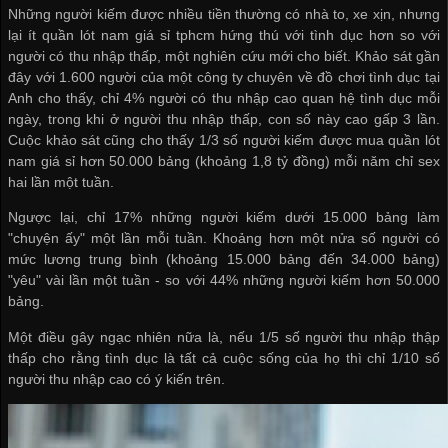
Những người kiếm được nhiều tiền thường có nhà to, xe xịn, nhưng
lại ít
quần lót nam giá sỉ tphcm
hứng thú với tình dục hơn so với
người có thu nhập thấp, một nghiên cứu mới cho biết. Khảo sát gần
đây với 1.600 người của một công ty chuyên về đồ chơi tình dục tại
Anh cho thấy, chỉ 4% người có thu nhập cao quan hệ tình dục mỗi
ngày, trong khi ở người thu nhập thấp, con số này cao gấp 3 lần.
Cuộc khảo sát cũng cho thấy 1/3 số người kiếm được
mua quần lót
nam giá sỉ
hơn 50.000 bảng (khoảng 1,8 tỷ đồng) mỗi năm chỉ sex
hai lần một tuần.
Ngược lại, chỉ 17% những người kiếm dưới 15.000 bảng làm
"chuyện ấy" một lần mỗi tuần. Khoảng hơn một nửa số người có
mức lương trung bình (khoảng 15.000 bảng đến 34.000 bảng)
"yêu" vài lần một tuần - so với 44% những người kiếm hơn 50.000
bảng.
Một điều gây ngạc nhiên nữa là, nếu 1/5 số người thu nhập thập
thấp cho rằng tình dục là tất cả cuộc sống của họ thì chỉ 1/10 số
người thu nhập cao có ý kiến trên.