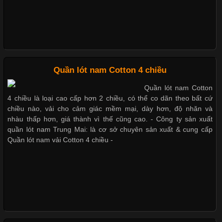
cảm giác thoải mái cho người mặc. Trong đó, vải Lycra là một
trong những chất liệu nổi bật nhờ độ đàn hồi cao,
Mẫu quần lót nam giá rẻ sốt hè 2017
Những mẩu quần lót nam thông dụng hiện nay
Chất Liệu Bamboo Xu Hướng Mới Trong Ngành Thời Trang
Quần lót nam Cotton 4 chiều
Quần lót nam Cotton
Bộ sưu tập quần lót nam Boxer TpHCM
Cập nhật 2026-05-21 14:59:25
4 chiều là loại cao cấp hơn 2 chiều, có thể co dãn theo bất cứ
Trong những năm gần đây, vải Bamboo đang trở thành một
chiều nào, vải cho cảm giác mềm mại, dày hơn, độ nhăn và
trong những chất liệu được yêu thích trong ngành thời trang
nhàu thấp hơn, giá thành vì thế cũng cao. - Công ty sản xuất
Quần lót nam boxer thun lạnh
nhờ đặc tính mềm mại, thoáng khí và thân thiện với môi trường.
quần lót nam Trung Mai: là cơ sở chuyên sản xuất & cung cấp
Không chỉ được ứng dụng trong quần áo thường ngày, loại vải
Quần lót nam vải Cotton 4 chiều -
này còn xuất hiện nhiều trong các sản phẩm đồ lót
Nguyên bộ quần lót nam Boxer thun lạnh giá rẻ
Dễ chịu hơn với quần lót nam giá rẻ vải Cotton 4 chiều
Những Loại Vải Thun Thông Dụng Và Đặc Điểm Nổi Bật