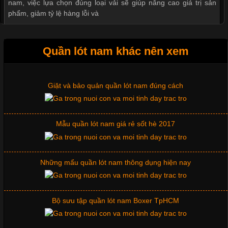
nam, việc lựa chọn đúng loại vải sẽ giúp nâng cao giá trị sản
Xu hướng thời trang trẻ và quần lót nam giá sỉ
phẩm, giảm tỷ lệ hàng lỗi và
Quần lót nam khác nên xem
Giặt và bảo quản quần lót nam đúng cách
Tìm Hiểu Các Kiểu Cổ Áo Thun Được Ưa Chuộng Trong
Ngành Thời Trang
Mẫu quần lót nam giá rẻ sốt hè 2017
Cập nhật 2026-06-01 16:20:50
Những mẩu quần lót nam thông dụng hiện nay
Áo thun là một trong những trang phục phổ biến nhất hiện nay
nhờ tính tiện dụng, dễ phối đồ và phù hợp với nhiều đối tượng.
Bên cạnh chất liệu và kiểu dáng, phần cổ áo cũng là yếu tố
quan trọng tạo nên phong cách riêng cho từng sản phẩm. Mỗi
Bộ sưu tập quần lót nam Boxer TpHCM
loại cổ áo sẽ mang đến một vẻ đẹp khác
Quần lót nam boxer thun lạnh
Những Mẫu Áo Thun Đồng Phục Công Ty Được Ưa