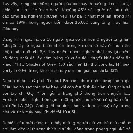
Tuy vậy, trong khi những người giàu có khuynh hướng ít sex, họ lại
phiêu lưu hơn lúc "giao ban". Khoảng 45% số người có thu nhập
cao từng trải nghiệm chuyện "yêu" tay ba ít nhất một lần, trong khi
chỉ có 19% những người kiếm dưới 15.000 bảng từng thực hiện
điều này.
Đáng kinh ngạc là, cứ 10 người giàu có thì hơn 8 người từng làm
"chuyện ấy" ở ngoài thiên nhiên, trong khi con số này ở nhóm thu
nhập thấp nhất chỉ 6,6. Tuy nhiên, nhóm nghèo nhất này lại chiếm
số đông nhất đã lấy cảm hứng từ cuốn tiểu thuyết khiêu dâm ăn
khách "Fifty Shades of Grey" (50 sắc thái) khi thử còng tay khi sex,
với tỷ lệ 40%, trong khi con số này ở nhóm giàu có chỉ là 33%.
Doanh nhân - tỷ phú Richard Branson thừa nhận từng tham gia
"Câu lạc bộ sex trên máy bay" khi còn ở tuổi thiếu niên. Ông chia sẻ
với tạp chí GQ: "Tôi ngồi ở hạng phổ thông trên chuyến bay
Freddie Laker flight, bên cạnh một người phụ nữ vô cùng hấp dẫn,
khi đến LA (Mỹ). Chúng tôi tán tỉnh nhau và làm "chuyện ấy" trong
nhà vệ sinh máy bay. Khi đó tôi 19 tuổi".
Nghiên cứu mới cũng cho thấy những người giữ vai trò chủ chốt ở
nơi làm việc lại thường thích vị trí thụ động trong phòng ngủ. 4/5 số