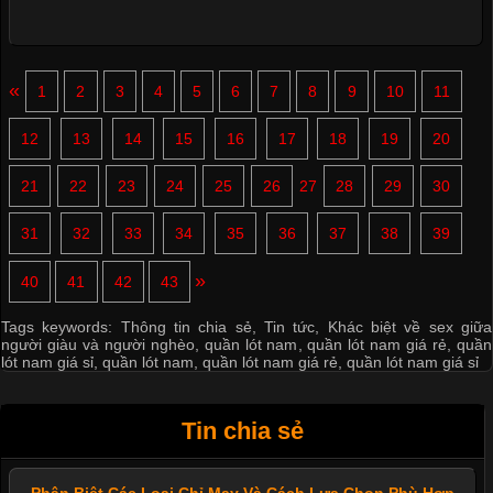
«
1
2
3
4
5
6
7
8
9
10
11
12
13
14
15
16
17
18
19
20
21
22
23
24
25
26
27
28
29
30
31
32
33
34
35
36
37
38
39
»
40
41
42
43
Tags keywords:
Thông tin chia sẻ
,
Tin tức
,
Khác biệt về sex giữa
người giàu và người nghèo
,
quần lót nam
,
quần lót nam giá rẻ
,
quần
lót nam giá sỉ
,
quần lót nam
,
quần lót nam giá rẻ
,
quần lót nam giá sỉ
Tin chia sẻ