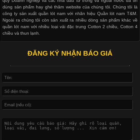
quý Doanh nghiệp và các nhà đầu tư trong và ngoài nước đã tin
dùng sản phẩm hay ghé thăm website của chúng tôi. Chúng tôi là
công ty sản xuất quần lót nam với nhãn hiệu Quần lót nam T&M.
Ngoài ra chúng tôi còn sản xuất ra nhiều dòng sản phẩm khác về
quần lót nam với nhiều loại vải đặc trung Cotton 2 chiều, Cotton 4
Khám Phá Áo Phông Trang Phục Phổ Biến Nhất Hiện Nay
chiều và thun lạnh.
Cập nhật 2026-04-24 17:24:50
ĐĂNG KÝ NHẬN BÁO GIÁ
Áo phông là một trong những trang phục phổ biến nhất trong
đời sống hiện đại nhờ sự tiện lợi, thoải mái và dễ phối đồ.
Không chỉ xuất hiện trong thời trang thường ngày, áo phông còn
được ứng dụng rộng rãi trong ngành sản xuất may mặc, đặc
biệt là các sản phẩm từ vải thun. Hiện nay,
Công Nghệ In Chuyển Nhiệt Trong Ngành Thời Trang Hiện
Đại