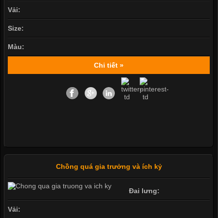
Vải:
Size:
Màu:
Chi tiết »
Chồng quá gia trưởng và ích kỷ
Đai lưng:
Vải: