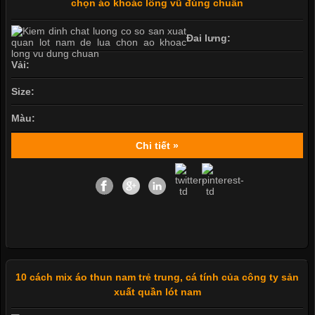
chọn áo khoác lông vũ đúng chuẩn
Đai lưng:
Vải:
Size:
Màu:
Chi tiết »
10 cách mix áo thun nam trẻ trung, cá tính của công ty sản
xuất quần lót nam