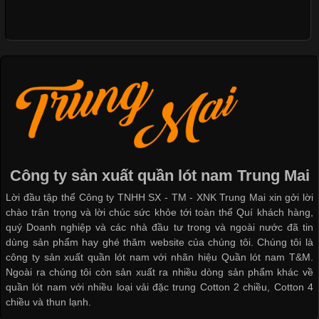
Nguyên bộ quần lót nam Boxer thun lạnh giá rẻ
Cập nhật 2026-05-09 15:58:23
Các Form Áo Thun Phổ Biến Hiện Nay Và Xu Hướng Trong
Ngành May Mặc Áo thun là một trong những trang phục quen
Dễ chịu hơn với quần lót nam giá rẻ vải Cotton 4 chiều
thuộc và được sử dụng phổ biến nhất hiện nay. Không chỉ đa
dạng về màu sắc hay chất liệu, áo thun còn có nhiều form dáng
khác nhau để phù hợp với từng phong cách thời trang và nhu
cầu
Công ty sản xuất quần lót nam Trung Mai
Lời đầu tập thể Công ty TNHH SX - TM - XNK Trung Mai xin gởi lời
Khám Phá Áo Phông Trang Phục Phổ Biến Nhất Hiện Nay
chào trân trọng và lời chúc sức khỏe tới toàn thể Quí khách hàng,
quý Doanh nghiệp và các nhà đầu tư trong và ngoài nước đã tin
dùng sản phẩm hay ghé thăm website của chúng tôi. Chúng tôi là
Cập nhật 2026-04-24 17:24:50
công ty sản xuất quần lót nam với nhãn hiệu Quần lót nam T&M.
Áo phông là một trong những trang phục phổ biến nhất trong
Ngoài ra chúng tôi còn sản xuất ra nhiều dòng sản phẩm khác về
đời sống hiện đại nhờ sự tiện lợi, thoải mái và dễ phối đồ.
quần lót nam với nhiều loại vải đặc trung Cotton 2 chiều, Cotton 4
Không chỉ xuất hiện trong thời trang thường ngày, áo phông còn
chiều và thun lạnh.
được ứng dụng rộng rãi trong ngành sản xuất may mặc, đặc