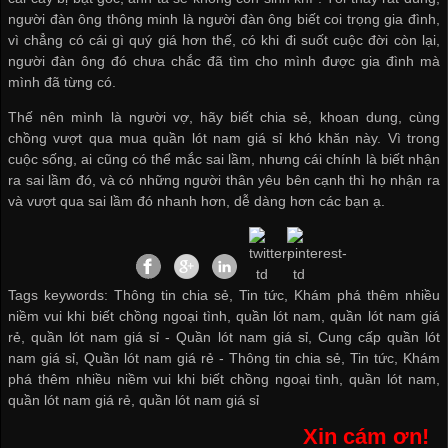
người đàn ông thông minh là người đàn ông biết coi trọng gia đình,
vì chẳng có cái gì quý giá hơn thế, có khi đi suốt cuộc đời còn lại,
người đàn ông đó chưa chắc đã tìm cho mình được gia đình mà
mình đã từng có.
Thế nên mình là người vợ, hãy biết chia sẻ, khoan dung, cùng
chồng vượt qua
mua quần lót nam giá sỉ
khó khăn này. Vì trong
cuộc sống, ai cũng có thể mắc sai lầm, nhưng cái chính là biết nhận
ra sai lầm đó, và có những người thân yêu bên cạnh thì họ nhận ra
và vượt qua sai lầm đó nhanh hơn, dễ dàng hơn các bạn ạ.
Tags keywords: Thông tin chia sẻ, Tin tức, Khám phá thêm nhiều
niềm vui khi biết chồng ngoại tình, quần lót nam, quần lót nam giá
rẻ, quần lót nam giá sỉ -
Quần lót nam giá sỉ
,
Cung cấp quần lót
nam giá sỉ
,
Quần lót nam giá rẻ
-
Thông tin chia sẻ
,
Tin tức
,
Khám
phá thêm nhiều niềm vui khi biết chồng ngoại tình
,
quần lót nam
,
quần lót nam giá rẻ
,
quần lót nam giá sỉ
Xin cám ơn!