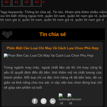
»
40
41
42
43
Tags keywords:
Thông tin chia sẻ
,
Tin tức
,
Khám phá thêm nhiều niềm
vui khi biết chồng ngoại tình
,
quần lót nam
,
quần lót nam giá rẻ
,
quần
lót nam giá sỉ
,
quần lót nam
,
quần lót nam giá rẻ
,
quần lót nam giá sỉ
Tin chia sẻ
Phân Biệt Các Loại Chỉ May Và Cách Lựa Chọn Phù Hợp
Cập nhật 2026-08-07 17:28:11
Trong ngành may mặc, ngoài chất liệu vải thì chỉ may cũng là
yếu tố quyết định đến độ bền, tính thẩm mỹ và chất lượng của
thành phẩm. Mỗi loại chỉ có đặc tính riêng về độ bền kéo, độ co
giãn và khả năng chịu ma sát, vì vậy việc lựa chọn đúng loại chỉ
sẽ giúp sản phẩm có tuổi