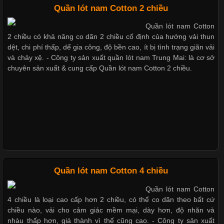
Quần lót nam Cotton 2 chiều
Dễ chịu hơn với quần lót nam giá rẻ vải Cotton 4 chiều
Quần lót nam Cotton
Chất Liệu Lycra Có Gì Đặc Biệt Trong Ngành Thời Trang?
2 chiều có khả năng co dãn 2 chiều cố định của hướng vải thun
dệt, chi phí thấp, dể gia công, độ bền cao, ít bị tình trạng giãn vải
Cập nhật 2026-05-27 17:03:46
và chảy xệ. - Công ty sản xuất quần lót nam Trung Mai: là cơ sở
chuyên sản xuất & cung cấp Quần lót nam Cotton 2 chiều.
Vải Lycra Là Gì? Chất Liệu Co Giãn Được Ưa Chuộng Trong
Mẫu quần short quần lót nam nữ hè thu 2017
Ngành May Mặc Trong ngành thời trang hiện đại, các loại vải có
khả năng co giãn tốt ngày càng được ưa chuộng nhằm mang lại
cảm giác thoải mái cho người mặc. Trong đó, vải Lycra là một
trong những chất liệu nổi bật nhờ độ đàn hồi cao,
Thị hiều quần lót nam bơi lội nam và nữ 2017
Chất Liệu Bamboo Xu Hướng Mới Trong Ngành Thời Trang
Xu hướng thời trang trẻ và quần lót nam giá sỉ
Quần lót nam Cotton 4 chiều
Quần lót nam Cotton
Cập nhật 2026-05-21 14:59:25
4 chiều là loại cao cấp hơn 2 chiều, có thể co dãn theo bất cứ
Trong những năm gần đây, vải Bamboo đang trở thành một
chiều nào, vải cho cảm giác mềm mại, dày hơn, độ nhăn và
Giặt và bảo quản quần lót nam đúng cách
trong những chất liệu được yêu thích trong ngành thời trang
nhàu thấp hơn, giá thành vì thế cũng cao. - Công ty sản xuất