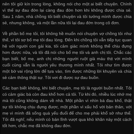
nên tôi giữ kín trong lòng, không nói cho một ai biết chuyện. Chính
vì thế sự đau đớn lại càng đau đớn hơn khi không được chia sẻ.
Sau 1 năm, nhà chồng tôi biết chuyện và tôi tưởng mình được chia
sẻ, nhưng không, và một lần nữa tôi lại đau đớn trong cô đơn.
Về phần bố mẹ tôi, tôi không hề muốn nói chuyện vợ chồng tôi như
thế, vì tôi sợ bố mẹ tôi đau lòng. Đến khi chồng tôi vẫn tiếp tục quan
hệ với người con gái kia, tôi cảm giác mình không thể chịu đựng
hơn được nữa, và tôi đã nói cho bố mẹ tôi và anh chị tôi. Chắc các
bạn biết, bố mẹ, anh chị những người ruột già máu thịt với mình
cuối cùng vẫn là người yêu thương mình nhất. Tôi như tìm được
một bờ vai rộng lớn để tựa vào, tìm được những lời khuyên và chia
sẻ cảm thông thật sự. Tôi vơi đi được sự đau buồn.
Các bạn biết không, khi biết chuyện, mẹ tôi là người buồn nhất. Tôi
có cảm giác bà còn đau khổ hơn cả tôi. Từ khi đó, nhiều lúc nhớ mẹ
mà tôi cũng không dám về nhà. Một phần vì nhìn bà đau khổ, thật
sự tôi không chịu đựng được, một phần vì xấu hổ với bản thân, với
mẹ vì mình đã sống quá yếu đuối để cho mẹ phải khổ sở như thế.
Tôi đã nghĩ, nếu mình có bản lĩnh vượt qua khó khăn này một cách
tốt hơn, chắc mẹ đã không đau đớn.