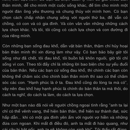
thân mình, để cho mình một cuộc sống khác, để tìm cho mình một
người đàn ông yêu thương và chung thủy với mình hơn. Có bạn
chọn cách chấp nhận chung sống với người thứ ba, để vẫn có
chồng, có con và có gia đình. Và còn vân vân những những cách
lựa chọn khác. Và tôi, tôi cũng có cách lựa chọn và con đường đi
của riêng mình.
Còn những bạn sống đau khổ, dằn vặt bản thân, thậm chí hủy hoại
bản thân mình thì xin đừng làm như vậy. Có bạn bảo bây giờ tôi
sống như đã chết, tôi đau khổ, tôi buồn bã khôn nguôi, giờ tôi chỉ
sống vì con. Theo tôi đấy chỉ là những lời bao biện cho sự yếu đuối
của bản thân. Nếu các bạn cứ sống đau khổ, thì chính các bạn còn
không thể chăm sóc cho chính bản thân mình thì sao có thể chăm
sóc các con. “Hạnh phúc là ở ta. Đau khổ cũng do lòng ta mà có”,
vậy nên đau khổ hay hạnh phúc là chính do bản thân ta mà thôi, do
cách ta nghĩ, do cách ta làm, do cách ta lựa chọn.
Như một bạn nào đã nói về người chồng ngoại tình rằng “anh ta lại
chỉ có thể vênh vang, thể hiện bản thân, thể hiện sự thành đạt, sức
hấp dẫn... khi có một gia đình yên ấm với người vợ hiền và những
đứa con ngoan. Khi mất đi điều đó, anh ta mất đi hào quang, như
cái cây bị bật gốc, anh ta sẽ không còn sinh khí”. Tôi thấy rất đúng,