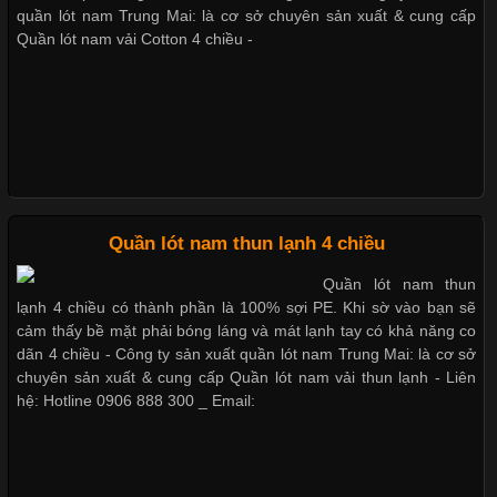
nhờ đặc tính mềm mại, thoáng khí và thân thiện với môi trường.
quần lót nam Trung Mai: là cơ sở chuyên sản xuất & cung cấp
Không chỉ được ứng dụng trong quần áo thường ngày, loại vải
Quần lót nam vải Cotton 4 chiều -
này còn xuất hiện nhiều trong các sản phẩm đồ lót
Mẫu quần lót nam giá rẻ sốt hè 2017
Những Loại Vải Thun Thông Dụng Và Đặc Điểm Nổi Bật
Những mẩu quần lót nam thông dụng hiện nay
Cập nhật 2026-05-20 14:58:56
Quần lót nam thun lạnh 4 chiều
Vải thun là một trong những chất liệu được sử dụng rộng rãi
Quần lót nam thun
nhất trong ngành thời trang nhờ đặc tính co giãn, mềm mại và
lạnh 4 chiều có thành phần là 100% sợi PE. Khi sờ vào bạn sẽ
Bộ sưu tập quần lót nam Boxer TpHCM
thoải mái khi mặc. Từ áo thun, đồ thể thao cho đến đồ lót nam,
cảm thấy bề mặt phải bóng láng và mát lạnh tay có khả năng co
vải thun luôn đóng vai trò quan trọng trong quá trình sản xuất.
dãn 4 chiều - Công ty sản xuất quần lót nam Trung Mai: là cơ sở
Hiện nay, nhu cầu tìm kiếm quần lót nam giá
chuyên sản xuất & cung cấp Quần lót nam vải thun lạnh - Liên
hệ: Hotline 0906 888 300 _ Email:
Quần lót nam boxer thun lạnh
Xu Hướng Form Áo Thun Phổ Biến Trong Ngành May Mặc