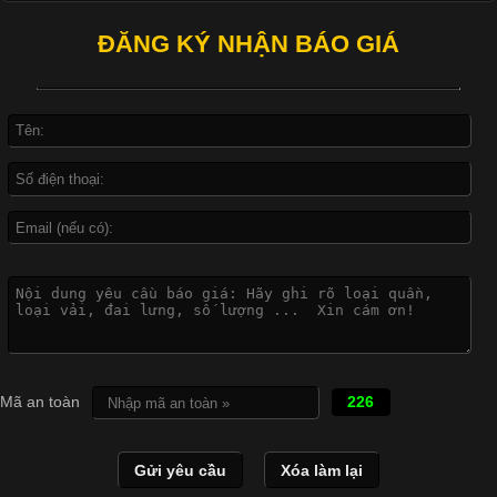
biệt là các sản phẩm từ vải thun. Hiện nay,
ĐĂNG KÝ NHẬN BÁO GIÁ
Công Nghệ In Chuyển Nhiệt Trong Ngành Thời Trang Hiện
Đại
Cập nhật 2026-04-21 15:41:03
In Chuyển Nhiệt Là Gì? Công Nghệ In Hiện Đại Trong Ngành
May Mặc Trong ngành in ấn và thời trang, in chuyển nhiệt đang
là một trong những công nghệ phổ biến nhờ khả năng tạo ra
hình ảnh sắc nét và bền màu. Đặc biệt, kỹ thuật này được ứng
dụng rộng rãi trong sản xuất áo thun, đồ thể thao
Mã an toàn
226