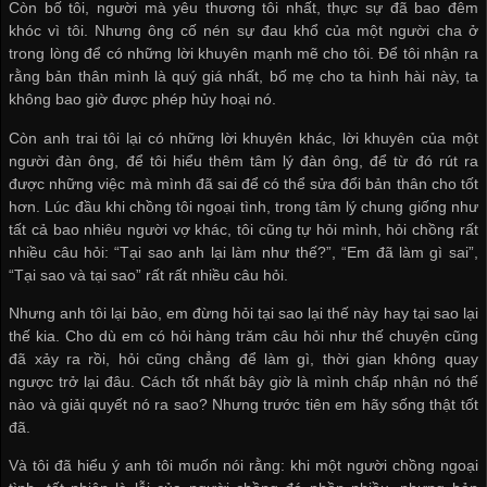
Còn bố tôi, người mà yêu thương tôi nhất, thực sự đã bao đêm
khóc vì tôi. Nhưng ông cố nén sự đau khổ của một người cha ở
trong lòng để có những lời khuyên mạnh mẽ cho tôi. Để tôi nhận ra
rằng bản thân mình là quý giá nhất, bố mẹ cho ta hình hài này, ta
không bao giờ được phép hủy hoại nó.
Còn anh trai tôi lại có những lời khuyên khác, lời khuyên của một
người đàn ông, để tôi hiểu thêm tâm lý đàn ông, để từ đó rút ra
được những việc mà mình đã sai để có thể sửa đổi bản thân cho tốt
hơn. Lúc đầu khi chồng tôi ngoại tình, trong tâm lý chung giống như
tất cả bao nhiêu người vợ khác, tôi cũng tự hỏi mình, hỏi chồng rất
nhiều câu hỏi: “Tại sao anh lại làm như thế?”, “Em đã làm gì sai”,
“Tại sao và tại sao” rất rất nhiều câu hỏi.
Nhưng anh tôi lại bảo, em đừng hỏi tại sao lại thế này hay tại sao lại
thế kia. Cho dù em có hỏi hàng trăm câu hỏi như thế chuyện cũng
đã xảy ra rồi, hỏi cũng chẳng để làm gì, thời gian không quay
ngược trở lại đâu. Cách tốt nhất bây giờ là mình chấp nhận nó thế
nào và giải quyết nó ra sao? Nhưng trước tiên em hãy sống thật tốt
đã.
Và tôi đã hiểu ý anh tôi muốn nói rằng: khi một người chồng ngoại