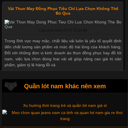
Vải Thun May Đồng Phục Tiêu Chí Lựa Chọn Không Thể
Bỏ Qua
Mẫu quần short quần lót nam nữ hè thu 2017
Cập nhật 2026-07-07 15:54:44
Trong lĩnh vực may mặc, chất liệu vải luôn là yếu tố quyết định
đến chất lượng sản phẩm và mức độ hài lòng của khách hàng.
Thị hiều quần lót nam bơi lội nam và nữ 2017
Đối với những đơn vị kinh doanh áo thun đồng phục hay đồ lót
nam, việc lựa chọn đúng loại vải sẽ giúp nâng cao giá trị sản
phẩm, giảm tỷ lệ hàng lỗi và
Xu hướng thời trang trẻ và quần lót nam giá sỉ
Quần lót nam khác nên xem
Tìm Hiểu Các Kiểu Cổ Áo Thun Được Ưa Chuộng Trong
Ngành Thời Trang
Giặt và bảo quản quần lót nam đúng cách
Cập nhật 2026-06-01 16:20:50