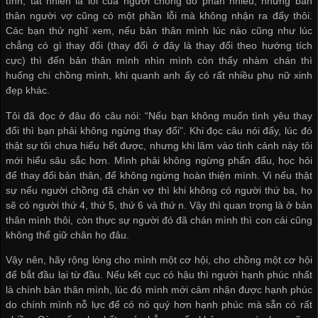
tình, tất nhiên là lỗi của người chồng đó phần nhiều, nhưng bản
thân người vợ cũng có một phần lỗi mà không nhận ra đấy thôi.
Các bạn thử nghĩ xem, nếu bản thân mình lúc nào cũng như lúc
chẳng có gì thay đổi (thay đổi ở đây là thay đổi theo hướng tích
cực) thì đến bản thân mình nhìn mình còn thấy nhàm chán thì
huống chi chồng mình, khi quanh anh ấy có rất nhiều phụ nữ xinh
đẹp khác.
Tôi đã đọc ở đâu đó câu nói: “Nếu bạn không muốn tình yêu thay
đổi thì bạn phải không ngừng thay đổi”. Khi đọc câu nói đấy, lúc đó
thật sự tôi chưa hiểu hết được, nhưng khi lâm vào tình cảnh này tôi
mới hiểu sâu sắc hơn. Mình phải không ngừng phấn đấu, học hỏi
để thay đổi bản thân, để không ngừng hoàn thiện mình. Vì nếu thật
sự nếu người chồng đã chán vợ thì khi không có người thứ ba, họ
sẽ có người thứ 4, thứ 5, thứ 6 và thứ n. Vậy thì quan trọng là ở bản
thân mình thôi, còn thực sự người đó đã chán mình thì con cái cũng
không thể giữ chân họ đâu.
Vậy nên, hãy rộng lòng cho mình một cơ hội, cho chồng một cơ hội
để bắt đầu lại từ đầu. Nếu kết cục có hậu thì người hạnh phúc nhất
là chính bản thân mình, lúc đó mình mới cảm nhận được hạnh phúc
do chính mình nỗ lực để có nó quý hơn hạnh phúc mà sẵn có rất