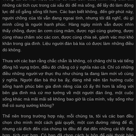
những cái tích cực trong cái xấu đó để mà sống, để lấy đó làm động
lực để cố gắng sống tốt hơn. Các bạn biết không, đến giờ phút này,
người chồng của tôi vẫn đang ngoại tình, nhưng tôi đã nghĩ, dù gì
mình cũng là người hạnh phúc. Hàng ngày mình vẫn được nhìn
thấy chồng, được ăn cơm cùng mâm, được ngủ cùng giường, được
cùng nhau chăm sóc các con, được cùng chia sẻ, gánh vác mọi khó
khăn trong gia đình. Liệu người đàn bà kia có được làm những điều
đó không.
Thưa với các bạn rằng chắc chắn là không, có chăng chỉ là vài tiếng
đồng hồ vụng trộm, điều đó chẳng có ý nghĩa nào cả. Chỉ có những
điều những người vợ thực thụ như chúng ta đang làm mới vô cùng
ý nghĩa. Người đàn bà thứ ba ấy, đáng nhẽ nên tận hưởng cuộc
sống hạnh phúc bên gia đình riêng của cô ấy thì hơn là sống với
bên gia đình mà cứ mơ tưởng về một người đàn ông, một cuộc
sống khác mà mãi mãi sẽ không bao giờ là của mình, vậy sống như
thế có sung sướng không?
Thế nên trong trường hợp này, mỗi chúng ta, tôi và các bạn đều
chọn cho mình một cách giải quyết, một con đường riêng để đi,
nhưng cái đích đến của chúng ta đều để đạt đến những cái tốt đẹp
hơn, tích cực hơn. Có bạn đã chọn cách ly hôn để giải thoát bản