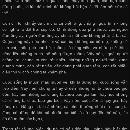
nhiều. Còn nếu như kết quả chẳng mấy khả quan, các bạn cũng
đừng buồn, vì lúc đó mình đã không hối hận là đã làm hết sức có
thể.
Còn chị tôi, chị ấy đã chỉ cho tôi biết rằng, chồng ngoại tình không
có nghĩa là đất trời sụp đổ. Mình đừng quá phụ thuộc vào người
đàn ông ấy, người đàn ông ấy chỉ là một chứ không phải là tất cả.
Cuộc sống này nếu như tôi và các bạn không có bố mẹ, không có
con cái, không có bạn bè, không có công việc, và những sở thích
riêng liệu chúng ta có thể sống được không. Vậy nên, ngoài người
chồng ra, chúng ta còn rất nhiều những những người thân xung
quanh mình, còn rất nhiều việc đáng phải quan tâm, còn rất nhiều
điều thú vị chờ chúng ta khám phá.
Cuộc sống là muôn màu muôn vẻ, khi ta dừng lại, cuộc sống vẫn
tiếp diễn. Vậy nên, chúng ta hãy đi đến những nơi ta chưa bao giờ
đến, hãy làm những cái chúng ta chưa bao giờ làm, hãy học những
cái chúng ta chưa bao giờ biết. Vậy nên, cuộc đời là quý giá, hãy
nâng niu. Nâng niu tất cả những cái bình thường nhất mà chúng ta
đang có, đừng để khi mất đi rồi mới biết là nó quý đến thế nào, lúc
đó đã muộn các bạn ạ.
Trong tất cả mọi việc, dù nó có xấu đến đâu, mình hãy biết tìm