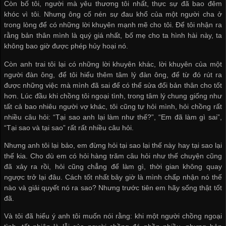
Còn bố tôi, người mà yêu thương tôi nhất, thực sự đã bao đêm
khóc vì tôi. Nhưng ông cố nén sự đau khổ của một người cha ở
trong lòng để có những lời khuyên mạnh mẽ cho tôi. Để tôi nhận ra
rằng bản thân mình là quý giá nhất, bố mẹ cho ta hình hài này, ta
không bao giờ được phép hủy hoại nó.
Còn anh trai tôi lại có những lời khuyên khác, lời khuyên của một
người đàn ông, để tôi hiểu thêm tâm lý đàn ông, để từ đó rút ra
được những việc mà mình đã sai để có thể sửa đổi bản thân cho tốt
hơn. Lúc đầu khi chồng tôi ngoại tình, trong tâm lý chung giống như
tất cả bao nhiêu người vợ khác, tôi cũng tự hỏi mình, hỏi chồng rất
nhiều câu hỏi: “Tại sao anh lại làm như thế?”, “Em đã làm gì sai”,
“Tại sao và tại sao” rất rất nhiều câu hỏi.
Nhưng anh tôi lại bảo, em đừng hỏi tại sao lại thế này hay tại sao lại
thế kia. Cho dù em có hỏi hàng trăm câu hỏi như thế chuyện cũng
đã xảy ra rồi, hỏi cũng chẳng để làm gì, thời gian không quay
ngược trở lại đâu. Cách tốt nhất bây giờ là mình chấp nhận nó thế
nào và giải quyết nó ra sao? Nhưng trước tiên em hãy sống thật tốt
đã.
Và tôi đã hiểu ý anh tôi muốn nói rằng: khi một người chồng ngoại