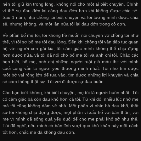
nên tôi giữ kín trong lòng, không nói cho một ai biết chuyện. Chính
vì thế sự đau đớn lại càng đau đớn hơn khi không được chia sẻ.
Sau 1 năm, nhà chồng tôi biết chuyện và tôi tưởng mình được chia
sẻ, nhưng không, và một lần nữa tôi lại đau đớn trong cô đơn.
Về phần bố mẹ tôi, tôi không hề muốn nói chuyện vợ chồng tôi như
thế, vì tôi sợ bố mẹ tôi đau lòng. Đến khi chồng tôi vẫn tiếp tục quan
hệ với người con gái kia, tôi cảm giác mình không thể chịu đựng
hơn được nữa, và tôi đã nói cho bố mẹ tôi và anh chị tôi. Chắc các
bạn biết, bố mẹ, anh chị những người ruột già máu thịt với mình
cuối cùng vẫn là người yêu thương mình nhất. Tôi như tìm được
một bờ vai rộng lớn để tựa vào, tìm được những lời khuyên và chia
sẻ cảm thông thật sự. Tôi vơi đi được sự đau buồn.
Các bạn biết không, khi biết chuyện, mẹ tôi là người buồn nhất. Tôi
có cảm giác bà còn đau khổ hơn cả tôi. Từ khi đó, nhiều lúc nhớ mẹ
mà tôi cũng không dám về nhà. Một phần vì nhìn bà đau khổ, thật
sự tôi không chịu đựng được, một phần vì xấu hổ với bản thân, với
mẹ vì mình đã sống quá yếu đuối để cho mẹ phải khổ sở như thế.
Tôi đã nghĩ, nếu mình có bản lĩnh vượt qua khó khăn này một cách
tốt hơn, chắc mẹ đã không đau đớn.