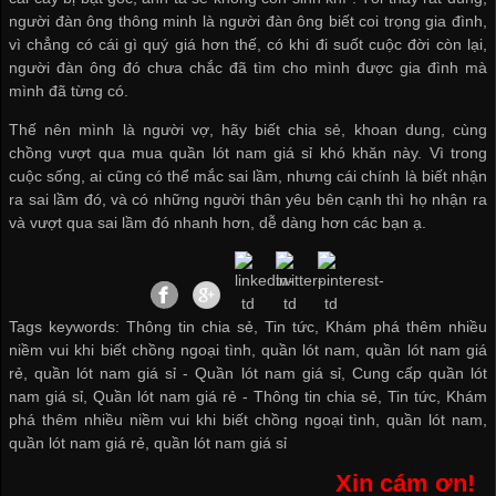
người đàn ông thông minh là người đàn ông biết coi trọng gia đình,
vì chẳng có cái gì quý giá hơn thế, có khi đi suốt cuộc đời còn lại,
người đàn ông đó chưa chắc đã tìm cho mình được gia đình mà
mình đã từng có.
Thế nên mình là người vợ, hãy biết chia sẻ, khoan dung, cùng
chồng vượt qua
mua quần lót nam giá sỉ
khó khăn này. Vì trong
cuộc sống, ai cũng có thể mắc sai lầm, nhưng cái chính là biết nhận
ra sai lầm đó, và có những người thân yêu bên cạnh thì họ nhận ra
và vượt qua sai lầm đó nhanh hơn, dễ dàng hơn các bạn ạ.
Tags keywords: Thông tin chia sẻ, Tin tức, Khám phá thêm nhiều
niềm vui khi biết chồng ngoại tình, quần lót nam, quần lót nam giá
rẻ, quần lót nam giá sỉ -
Quần lót nam giá sỉ
,
Cung cấp quần lót
nam giá sỉ
,
Quần lót nam giá rẻ
-
Thông tin chia sẻ
,
Tin tức
,
Khám
phá thêm nhiều niềm vui khi biết chồng ngoại tình
,
quần lót nam
,
quần lót nam giá rẻ
,
quần lót nam giá sỉ
Xin cám ơn!