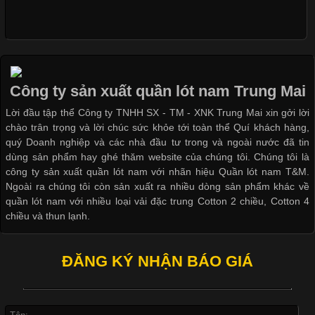
Nguyên bộ quần lót nam Boxer thun lạnh giá rẻ
Cập nhật 2026-05-09 15:58:23
Các Form Áo Thun Phổ Biến Hiện Nay Và Xu Hướng Trong
Ngành May Mặc Áo thun là một trong những trang phục quen
Dễ chịu hơn với quần lót nam giá rẻ vải Cotton 4 chiều
thuộc và được sử dụng phổ biến nhất hiện nay. Không chỉ đa
Công ty sản xuất quần lót nam Trung Mai
dạng về màu sắc hay chất liệu, áo thun còn có nhiều form dáng
Lời đầu tập thể Công ty TNHH SX - TM - XNK Trung Mai xin gởi lời
khác nhau để phù hợp với từng phong cách thời trang và nhu
chào trân trọng và lời chúc sức khỏe tới toàn thể Quí khách hàng,
cầu
quý Doanh nghiệp và các nhà đầu tư trong và ngoài nước đã tin
dùng sản phẩm hay ghé thăm website của chúng tôi. Chúng tôi là
công ty sản xuất quần lót nam với nhãn hiệu Quần lót nam T&M.
Ngoài ra chúng tôi còn sản xuất ra nhiều dòng sản phẩm khác về
quần lót nam với nhiều loại vải đặc trung Cotton 2 chiều, Cotton 4
Khám Phá Áo Phông Trang Phục Phổ Biến Nhất Hiện Nay
chiều và thun lạnh.
Cập nhật 2026-04-24 17:24:50
ĐĂNG KÝ NHẬN BÁO GIÁ
Áo phông là một trong những trang phục phổ biến nhất trong
đời sống hiện đại nhờ sự tiện lợi, thoải mái và dễ phối đồ.
Không chỉ xuất hiện trong thời trang thường ngày, áo phông còn
được ứng dụng rộng rãi trong ngành sản xuất may mặc, đặc