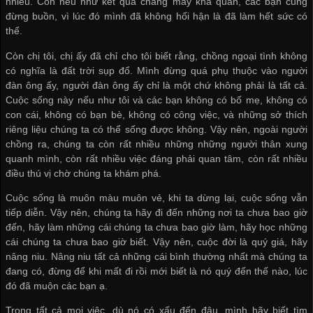
nhiều. Còn nếu như kết quả chẳng mấy khả quan, các bạn cũng
đừng buồn, vì lúc đó mình đã không hối hận là đã làm hết sức có
thể.
Còn chị tôi, chị ấy đã chỉ cho tôi biết rằng, chồng ngoại tình không
có nghĩa là đất trời sụp đổ. Mình đừng quá phụ thuộc vào người
đàn ông ấy, người đàn ông ấy chỉ là một chứ không phải là tất cả.
Cuộc sống này nếu như tôi và các bạn không có bố mẹ, không có
con cái, không có bạn bè, không có công việc, và những sở thích
riêng liệu chúng ta có thể sống được không. Vậy nên, ngoài người
chồng ra, chúng ta còn rất nhiều những những người thân xung
quanh mình, còn rất nhiều việc đáng phải quan tâm, còn rất nhiều
điều thú vị chờ chúng ta khám phá.
Cuộc sống là muôn màu muôn vẻ, khi ta dừng lại, cuộc sống vẫn
tiếp diễn. Vậy nên, chúng ta hãy đi đến những nơi ta chưa bao giờ
đến, hãy làm những cái chúng ta chưa bao giờ làm, hãy học những
cái chúng ta chưa bao giờ biết. Vậy nên, cuộc đời là quý giá, hãy
nâng niu. Nâng niu tất cả những cái bình thường nhất mà chúng ta
đang có, đừng để khi mất đi rồi mới biết là nó quý đến thế nào, lúc
đó đã muộn các bạn ạ.
Trong tất cả mọi việc, dù nó có xấu đến đâu, mình hãy biết tìm