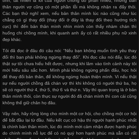
tình, tất nhiên là lỗi của người chồng đó phần nhiều, nhưng bản
thân người vợ cũng có một phần lỗi mà không nhận ra đấy thôi.
Các bạn thử nghĩ xem, nếu bản thân mình lúc nào cũng như lúc
chẳng có gì thay đổi (thay đổi ở đây là thay đổi theo hướng tích
cực) thì đến bản thân mình nhìn mình còn thấy nhàm chán thì
huống chi chồng mình, khi quanh anh ấy có rất nhiều phụ nữ xinh
đẹp khác.
Tôi đã đọc ở đâu đó câu nói: “Nếu bạn không muốn tình yêu thay
đổi thì bạn phải không ngừng thay đổi”. Khi đọc câu nói đấy, lúc đó
thật sự tôi chưa hiểu hết được, nhưng khi lâm vào tình cảnh này tôi
mới hiểu sâu sắc hơn. Mình phải không ngừng phấn đấu, học hỏi
để thay đổi bản thân, để không ngừng hoàn thiện mình. Vì nếu thật
sự nếu người chồng đã chán vợ thì khi không có người thứ ba, họ
sẽ có người thứ 4, thứ 5, thứ 6 và thứ n. Vậy thì quan trọng là ở bản
thân mình thôi, còn thực sự người đó đã chán mình thì con cái cũng
không thể giữ chân họ đâu.
Vậy nên, hãy rộng lòng cho mình một cơ hội, cho chồng một cơ hội
để bắt đầu lại từ đầu. Nếu kết cục có hậu thì người hạnh phúc nhất
là chính bản thân mình, lúc đó mình mới cảm nhận được hạnh phúc
do chính mình nỗ lực để có nó quý hơn hạnh phúc mà sẵn có rất