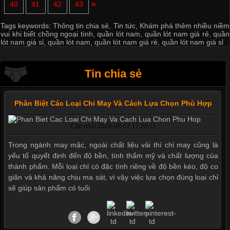
»
40
41
42
43
Tags keywords:
Thông tin chia sẻ
,
Tin tức
,
Khám phá thêm nhiều niềm
vui khi biết chồng ngoại tình
,
quần lót nam
,
quần lót nam giá rẻ
,
quần
lót nam giá sỉ
,
quần lót nam
,
quần lót nam giá rẻ
,
quần lót nam giá sỉ
Tin chia sẻ
Phân Biệt Các Loại Chỉ May Và Cách Lựa Chọn Phù Hợp
Cập nhật 2026-08-07 17:28:11
Trong ngành may mặc, ngoài chất liệu vải thì chỉ may cũng là
yếu tố quyết định đến độ bền, tính thẩm mỹ và chất lượng của
thành phẩm. Mỗi loại chỉ có đặc tính riêng về độ bền kéo, độ co
giãn và khả năng chịu ma sát, vì vậy việc lựa chọn đúng loại chỉ
sẽ giúp sản phẩm có tuổi