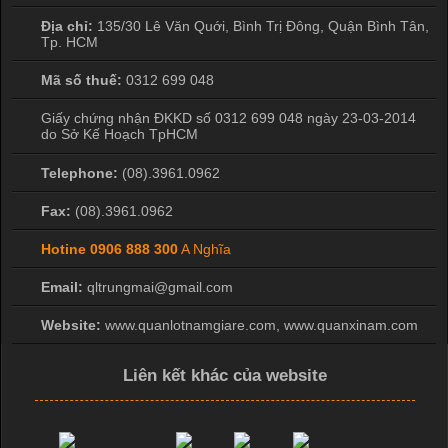
Địa chỉ:
135/30 Lê Văn Quới, Bình Trị Đông
,
Quận Bình Tân
,
Tp. HCM
Mã số thuế:
0312 699 048
Giấy chứng nhận ĐKKD số 0312 699 048 ngày 23-03-2014
do Sở Kế Hoạch TpHCM
Telephone:
(08).3961.0962
Fax:
(08).3961.0962
Hotine
0906 888 300
A Nghĩa
Email:
qltrungmai@gmail.com
Website:
www.quanlotnamgiare.com, www.quanxinam.com
Liên kết khác của website