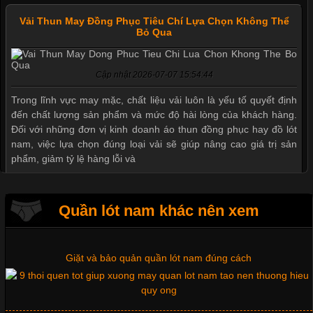
Vải Thun May Đồng Phục Tiêu Chí Lựa Chọn Không Thể
Bỏ Qua
Mẫu quần short quần lót nam nữ hè thu 2017
Cập nhật 2026-07-07 15:54:44
Trong lĩnh vực may mặc, chất liệu vải luôn là yếu tố quyết định
đến chất lượng sản phẩm và mức độ hài lòng của khách hàng.
Thị hiều quần lót nam bơi lội nam và nữ 2017
Đối với những đơn vị kinh doanh áo thun đồng phục hay đồ lót
nam, việc lựa chọn đúng loại vải sẽ giúp nâng cao giá trị sản
phẩm, giảm tỷ lệ hàng lỗi và
Xu hướng thời trang trẻ và quần lót nam giá sỉ
Quần lót nam khác nên xem
Tìm Hiểu Các Kiểu Cổ Áo Thun Được Ưa Chuộng Trong
Ngành Thời Trang
Giặt và bảo quản quần lót nam đúng cách
Cập nhật 2026-06-01 16:20:50