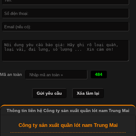
biệt là các sản phẩm từ vải thun. Hiện nay,
Công Nghệ In Chuyển Nhiệt Trong Ngành Thời Trang Hiện
Đại
Cập nhật 2026-04-21 15:41:03
In Chuyển Nhiệt Là Gì? Công Nghệ In Hiện Đại Trong Ngành
Mã an toàn
484
May Mặc Trong ngành in ấn và thời trang, in chuyển nhiệt đang
là một trong những công nghệ phổ biến nhờ khả năng tạo ra
hình ảnh sắc nét và bền màu. Đặc biệt, kỹ thuật này được ứng
dụng rộng rãi trong sản xuất áo thun, đồ thể thao
Thông tin liên hệ Công ty sản xuất quần lót nam Trung Mai
Công ty sản xuất quần lót nam Trung Mai