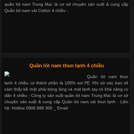
nhờ đặc tính mềm mại, thoáng khí và thân thiện với môi trường.
quần lót nam Trung Mai: là cơ sở chuyên sản xuất & cung cấp
Không chỉ được ứng dụng trong quần áo thường ngày, loại vải
Quần lót nam vải Cotton 4 chiều -
này còn xuất hiện nhiều trong các sản phẩm đồ lót
Mẫu quần lót nam giá rẻ sốt hè 2017
Những Loại Vải Thun Thông Dụng Và Đặc Điểm Nổi Bật
Những mẩu quần lót nam thông dụng hiện nay
Cập nhật 2026-05-20 14:58:56
Quần lót nam thun lạnh 4 chiều
Vải thun là một trong những chất liệu được sử dụng rộng rãi
Quần lót nam thun
nhất trong ngành thời trang nhờ đặc tính co giãn, mềm mại và
lạnh 4 chiều có thành phần là 100% sợi PE. Khi sờ vào bạn sẽ
Bộ sưu tập quần lót nam Boxer TpHCM
thoải mái khi mặc. Từ áo thun, đồ thể thao cho đến đồ lót nam,
cảm thấy bề mặt phải bóng láng và mát lạnh tay có khả năng co
vải thun luôn đóng vai trò quan trọng trong quá trình sản xuất.
dãn 4 chiều - Công ty sản xuất quần lót nam Trung Mai: là cơ sở
Hiện nay, nhu cầu tìm kiếm quần lót nam giá
chuyên sản xuất & cung cấp Quần lót nam vải thun lạnh - Liên
hệ: Hotline 0906 888 300 _ Email:
Quần lót nam boxer thun lạnh
Xu Hướng Form Áo Thun Phổ Biến Trong Ngành May Mặc