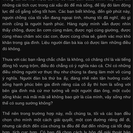
những cái tích cực trong cái xấu đó để mà sống, để lấy đó làm động
lực để cố gắng sống tốt hơn. Các bạn biết không, đến giờ phút này,
người chồng của tôi vẫn đang ngoại tình, nhưng tôi đã nghĩ, dù gì
mình cũng là người hạnh phúc. Hàng ngày mình vẫn được nhìn
thấy chồng, được ăn cơm cùng mâm, được ngủ cùng giường, được
cùng nhau chăm sóc các con, được cùng chia sẻ, gánh vác mọi khó
khăn trong gia đình. Liệu người đàn bà kia có được làm những điều
đó không.
Thưa với các bạn rằng chắc chắn là không, có chăng chỉ là vài tiếng
đồng hồ vụng trộm, điều đó chẳng có ý nghĩa nào cả. Chỉ có những
điều những người vợ thực thụ như chúng ta đang làm mới vô cùng
ý nghĩa. Người đàn bà thứ ba ấy, đáng nhẽ nên tận hưởng cuộc
sống hạnh phúc bên gia đình riêng của cô ấy thì hơn là sống với
bên gia đình mà cứ mơ tưởng về một người đàn ông, một cuộc
sống khác mà mãi mãi sẽ không bao giờ là của mình, vậy sống như
thế có sung sướng không?
Thế nên trong trường hợp này, mỗi chúng ta, tôi và các bạn đều
chọn cho mình một cách giải quyết, một con đường riêng để đi,
nhưng cái đích đến của chúng ta đều để đạt đến những cái tốt đẹp
hơn, tích cực hơn. Có bạn đã chọn cách ly hôn để giải thoát bản