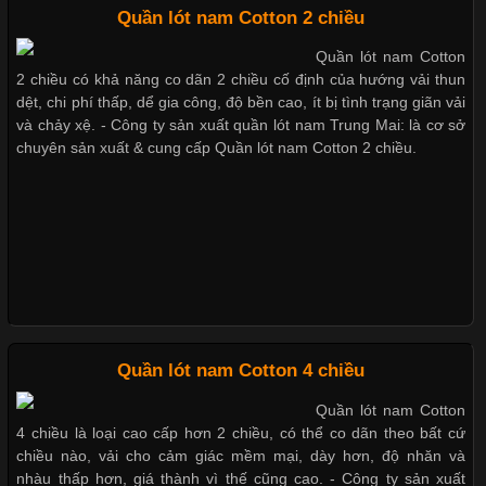
Quần lót nam Cotton 2 chiều
Dễ chịu hơn với quần lót nam giá rẻ vải Cotton 4 chiều
Quần lót nam Cotton
Chất Liệu Lycra Có Gì Đặc Biệt Trong Ngành Thời Trang?
2 chiều có khả năng co dãn 2 chiều cố định của hướng vải thun
dệt, chi phí thấp, dể gia công, độ bền cao, ít bị tình trạng giãn vải
Cập nhật 2026-05-27 17:03:46
và chảy xệ. - Công ty sản xuất quần lót nam Trung Mai: là cơ sở
chuyên sản xuất & cung cấp Quần lót nam Cotton 2 chiều.
Vải Lycra Là Gì? Chất Liệu Co Giãn Được Ưa Chuộng Trong
Mẫu quần short quần lót nam nữ hè thu 2017
Ngành May Mặc Trong ngành thời trang hiện đại, các loại vải có
khả năng co giãn tốt ngày càng được ưa chuộng nhằm mang lại
cảm giác thoải mái cho người mặc. Trong đó, vải Lycra là một
trong những chất liệu nổi bật nhờ độ đàn hồi cao,
Thị hiều quần lót nam bơi lội nam và nữ 2017
Chất Liệu Bamboo Xu Hướng Mới Trong Ngành Thời Trang
Xu hướng thời trang trẻ và quần lót nam giá sỉ
Quần lót nam Cotton 4 chiều
Quần lót nam Cotton
Cập nhật 2026-05-21 14:59:25
4 chiều là loại cao cấp hơn 2 chiều, có thể co dãn theo bất cứ
Trong những năm gần đây, vải Bamboo đang trở thành một
chiều nào, vải cho cảm giác mềm mại, dày hơn, độ nhăn và
Giặt và bảo quản quần lót nam đúng cách
trong những chất liệu được yêu thích trong ngành thời trang
nhàu thấp hơn, giá thành vì thế cũng cao. - Công ty sản xuất