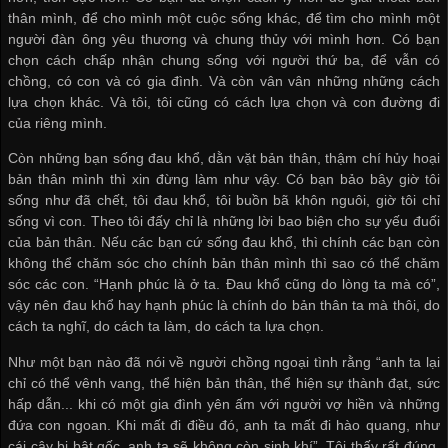
thân mình, để cho mình một cuộc sống khác, để tìm cho mình một
người đàn ông yêu thương và chung thủy với mình hơn. Có bạn
chọn cách chấp nhận chung sống với người thứ ba, để vẫn có
chồng, có con và có gia đình. Và còn vân vân những những cách
lựa chọn khác. Và tôi, tôi cũng có cách lựa chọn và con đường đi
của riêng mình.
Còn những bạn sống đau khổ, dằn vặt bản thân, thậm chí hủy hoại
bản thân mình thì xin đừng làm như vậy. Có bạn bảo bây giờ tôi
sống như đã chết, tôi đau khổ, tôi buồn bã khôn nguôi, giờ tôi chỉ
sống vì con. Theo tôi đấy chỉ là những lời bao biện cho sự yếu đuối
của bản thân. Nếu các bạn cứ sống đau khổ, thì chính các bạn còn
không thể chăm sóc cho chính bản thân mình thì sao có thể chăm
sóc các con. “Hạnh phúc là ở ta. Đau khổ cũng do lòng ta mà có”,
vậy nên đau khổ hay hạnh phúc là chính do bản thân ta mà thôi, do
cách ta nghĩ, do cách ta làm, do cách ta lựa chọn.
Như một bạn nào đã nói về người chồng ngoại tình rằng “anh ta lại
chỉ có thể vênh vang, thể hiện bản thân, thể hiện sự thành đạt, sức
hấp dẫn... khi có một gia đình yên ấm với người vợ hiền và những
đứa con ngoan. Khi mất đi điều đó, anh ta mất đi hào quang, như
cái cây bị bật gốc, anh ta sẽ không còn sinh khí”. Tôi thấy rất đúng,