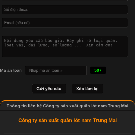
Công Nghệ In Chuyển Nhiệt Trong Ngành Thời Trang Hiện
Đại
Cập nhật 2026-04-21 15:41:03
In Chuyển Nhiệt Là Gì? Công Nghệ In Hiện Đại Trong Ngành
Mã an toàn
507
May Mặc Trong ngành in ấn và thời trang, in chuyển nhiệt đang
là một trong những công nghệ phổ biến nhờ khả năng tạo ra
hình ảnh sắc nét và bền màu. Đặc biệt, kỹ thuật này được ứng
dụng rộng rãi trong sản xuất áo thun, đồ thể thao
Thông tin liên hệ Công ty sản xuất quần lót nam Trung Mai
Công ty sản xuất quần lót nam Trung Mai