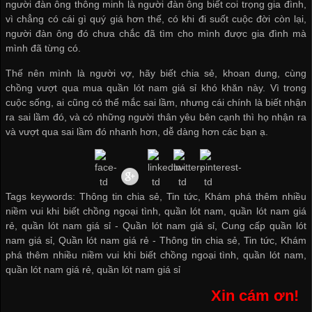
người đàn ông thông minh là người đàn ông biết coi trọng gia đình,
vì chẳng có cái gì quý giá hơn thế, có khi đi suốt cuộc đời còn lại,
người đàn ông đó chưa chắc đã tìm cho mình được gia đình mà
mình đã từng có.
Thế nên mình là người vợ, hãy biết chia sẻ, khoan dung, cùng
chồng vượt qua
mua quần lót nam giá sỉ
khó khăn này. Vì trong
cuộc sống, ai cũng có thể mắc sai lầm, nhưng cái chính là biết nhận
ra sai lầm đó, và có những người thân yêu bên cạnh thì họ nhận ra
và vượt qua sai lầm đó nhanh hơn, dễ dàng hơn các bạn ạ.
Tags keywords: Thông tin chia sẻ, Tin tức, Khám phá thêm nhiều
niềm vui khi biết chồng ngoại tình, quần lót nam, quần lót nam giá
rẻ, quần lót nam giá sỉ -
Quần lót nam giá sỉ
,
Cung cấp quần lót
nam giá sỉ
,
Quần lót nam giá rẻ
-
Thông tin chia sẻ
,
Tin tức
,
Khám
phá thêm nhiều niềm vui khi biết chồng ngoại tình
,
quần lót nam
,
quần lót nam giá rẻ
,
quần lót nam giá sỉ
Xin cám ơn!