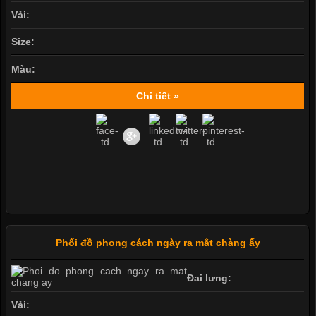
Vải:
Size:
Màu:
Chi tiết »
Phối đồ phong cách ngày ra mắt chàng ấy
Đai lưng:
Vải: