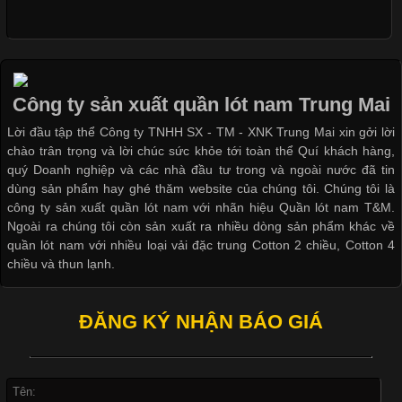
Cập nhật 2026-05-09 15:58:23
Các Form Áo Thun Phổ Biến Hiện Nay Và Xu Hướng Trong
Ngành May Mặc Áo thun là một trong những trang phục quen
thuộc và được sử dụng phổ biến nhất hiện nay. Không chỉ đa
Công ty sản xuất quần lót nam Trung Mai
dạng về màu sắc hay chất liệu, áo thun còn có nhiều form dáng
Lời đầu tập thể Công ty TNHH SX - TM - XNK Trung Mai xin gởi lời
khác nhau để phù hợp với từng phong cách thời trang và nhu
chào trân trọng và lời chúc sức khỏe tới toàn thể Quí khách hàng,
cầu
quý Doanh nghiệp và các nhà đầu tư trong và ngoài nước đã tin
dùng sản phẩm hay ghé thăm website của chúng tôi. Chúng tôi là
công ty sản xuất quần lót nam với nhãn hiệu Quần lót nam T&M.
Ngoài ra chúng tôi còn sản xuất ra nhiều dòng sản phẩm khác về
quần lót nam với nhiều loại vải đặc trung Cotton 2 chiều, Cotton 4
Khám Phá Áo Phông Trang Phục Phổ Biến Nhất Hiện Nay
chiều và thun lạnh.
Cập nhật 2026-04-24 17:24:50
ĐĂNG KÝ NHẬN BÁO GIÁ
Áo phông là một trong những trang phục phổ biến nhất trong
đời sống hiện đại nhờ sự tiện lợi, thoải mái và dễ phối đồ.
Không chỉ xuất hiện trong thời trang thường ngày, áo phông còn
được ứng dụng rộng rãi trong ngành sản xuất may mặc, đặc
biệt là các sản phẩm từ vải thun. Hiện nay,