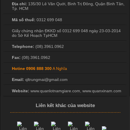
Địa chỉ:
135/30 Lê Văn Quới, Bình Trị Đông
,
Quận Bình Tân
,
Tp. HCM
Mã số thuế:
0312 699 048
Giấy chứng nhận ĐKKD số 0312 699 048 ngày 23-03-2014
do Sở Kế Hoạch TpHCM
Telephone:
(08).3961.0962
Fax:
(08).3961.0962
Hotine
0906 888 300
A Nghĩa
Email:
qltrungmai@gmail.com
Website:
www.quanlotnamgiare.com, www.quanxinam.com
Liên kết khác của website