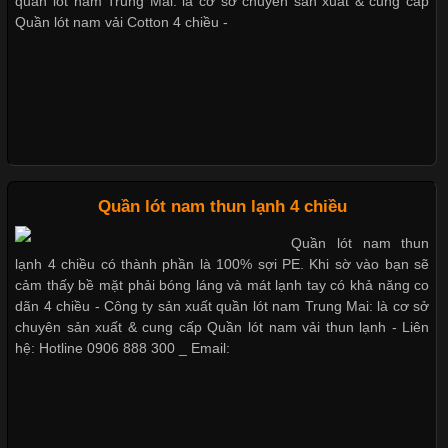
nhờ đặc tính mềm mại, thoáng khí và thân thiện với môi trường.
quần lót nam Trung Mai: là cơ sở chuyên sản xuất & cung cấp
Không chỉ được ứng dụng trong quần áo thường ngày, loại vải
Quần lót nam vải Cotton 4 chiều -
này còn xuất hiện nhiều trong các sản phẩm đồ lót
Quần lót nam boxer thun lạnh
Nguyên bộ quần lót nam Boxer thun lạnh giá rẻ
Những Loại Vải Thun Thông Dụng Và Đặc Điểm Nổi Bật
Cập nhật 2026-05-20 14:58:56
Quần lót nam thun lạnh 4 chiều
Dễ chịu hơn với quần lót nam giá rẻ vải Cotton 4 chiều
Vải thun là một trong những chất liệu được sử dụng rộng rãi
Quần lót nam thun
nhất trong ngành thời trang nhờ đặc tính co giãn, mềm mại và
lạnh 4 chiều có thành phần là 100% sợi PE. Khi sờ vào bạn sẽ
thoải mái khi mặc. Từ áo thun, đồ thể thao cho đến đồ lót nam,
cảm thấy bề mặt phải bóng láng và mát lạnh tay có khả năng co
vải thun luôn đóng vai trò quan trọng trong quá trình sản xuất.
dãn 4 chiều - Công ty sản xuất quần lót nam Trung Mai: là cơ sở
Hiện nay, nhu cầu tìm kiếm quần lót nam giá
chuyên sản xuất & cung cấp Quần lót nam vải thun lạnh - Liên
hệ: Hotline 0906 888 300 _ Email:
Xu Hướng Form Áo Thun Phổ Biến Trong Ngành May Mặc