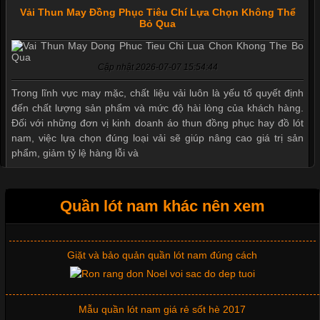
Vải Thun May Đồng Phục Tiêu Chí Lựa Chọn Không Thể
Bỏ Qua
Cập nhật 2026-07-07 15:54:44
Mẫu quần short quần lót nam nữ hè thu 2017
Trong lĩnh vực may mặc, chất liệu vải luôn là yếu tố quyết định
đến chất lượng sản phẩm và mức độ hài lòng của khách hàng.
Đối với những đơn vị kinh doanh áo thun đồng phục hay đồ lót
nam, việc lựa chọn đúng loại vải sẽ giúp nâng cao giá trị sản
Thị hiều quần lót nam bơi lội nam và nữ 2017
phẩm, giảm tỷ lệ hàng lỗi và
Xu hướng thời trang trẻ và quần lót nam giá sỉ
Quần lót nam khác nên xem
Tìm Hiểu Các Kiểu Cổ Áo Thun Được Ưa Chuộng Trong
Ngành Thời Trang
Giặt và bảo quản quần lót nam đúng cách
Cập nhật 2026-06-01 16:20:50
Mẫu quần lót nam giá rẻ sốt hè 2017
Áo thun là một trong những trang phục phổ biến nhất hiện nay