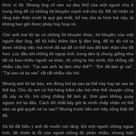
khóc vì tôi. Nhưng ông cố nén sự đau khổ của một người cha ở
trong lòng để có những lời khuyên mạnh mẽ cho tôi. Để tôi nhận ra
rằng bản thân mình là quý giá nhất, bố mẹ cho ta hình hài này, ta
không bao giờ được phép hủy hoại nó.
Còn anh trai tôi lại có những lời khuyên khác, lời khuyên của một
người đàn ông, để tôi hiểu thêm tâm lý đàn ông, để từ đó rút ra
được những việc mà mình đã sai để có thể sửa đổi bản thân cho tốt
hơn. Lúc đầu khi chồng tôi ngoại tình, trong tâm lý chung giống như
tất cả bao nhiêu người vợ khác, tôi cũng tự hỏi mình, hỏi chồng rất
nhiều câu hỏi: “Tại sao anh lại làm như thế?”, “Em đã làm gì sai”,
“Tại sao và tại sao” rất rất nhiều câu hỏi.
Nhưng anh tôi lại bảo, em đừng hỏi tại sao lại thế này hay tại sao lại
thế kia. Cho dù em có hỏi hàng trăm câu hỏi như thế chuyện cũng
đã xảy ra rồi, hỏi cũng chẳng để làm gì, thời gian không quay
ngược trở lại đâu. Cách tốt nhất bây giờ là mình chấp nhận nó thế
nào và giải quyết nó ra sao? Nhưng trước tiên em hãy sống thật tốt
đã.
Và tôi đã hiểu ý anh tôi muốn nói rằng: khi một người chồng ngoại
tình, tất nhiên là lỗi của người chồng đó phần nhiều, nhưng bản