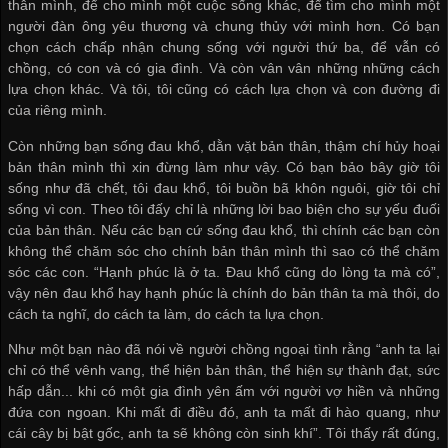
thân mình, để cho mình một cuộc sống khác, để tìm cho mình một
người đàn ông yêu thương và chung thủy với mình hơn. Có bạn
chọn cách chấp nhận chung sống với người thứ ba, để vẫn có
chồng, có con và có gia đình. Và còn vân vân những những cách
lựa chọn khác. Và tôi, tôi cũng có cách lựa chọn và con đường đi
của riêng mình.
Còn những bạn sống đau khổ, dằn vặt bản thân, thậm chí hủy hoại
bản thân mình thì xin đừng làm như vậy. Có bạn bảo bây giờ tôi
sống như đã chết, tôi đau khổ, tôi buồn bã khôn nguôi, giờ tôi chỉ
sống vì con. Theo tôi đấy chỉ là những lời bao biện cho sự yếu đuối
của bản thân. Nếu các bạn cứ sống đau khổ, thì chính các bạn còn
không thể chăm sóc cho chính bản thân mình thì sao có thể chăm
sóc các con. “Hạnh phúc là ở ta. Đau khổ cũng do lòng ta mà có”,
vậy nên đau khổ hay hạnh phúc là chính do bản thân ta mà thôi, do
cách ta nghĩ, do cách ta làm, do cách ta lựa chọn.
Như một bạn nào đã nói về người chồng ngoại tình rằng “anh ta lại
chỉ có thể vênh vang, thể hiện bản thân, thể hiện sự thành đạt, sức
hấp dẫn... khi có một gia đình yên ấm với người vợ hiền và những
đứa con ngoan. Khi mất đi điều đó, anh ta mất đi hào quang, như
cái cây bị bật gốc, anh ta sẽ không còn sinh khí”. Tôi thấy rất đúng,