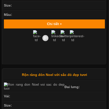
Size:
Màu:
Chi tiết »
Rộn ràng đón Noel với sắc đỏ đẹp tươi
Đai lưng:
Vải:
Size: