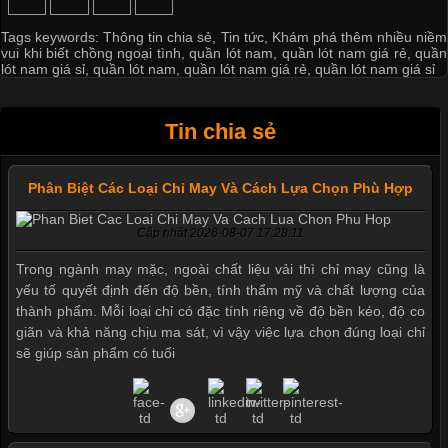
Tags keywords:
Thông tin chia sẻ
,
Tin tức
,
Khám phá thêm nhiều niềm
vui khi biết chồng ngoại tình
,
quần lót nam
,
quần lót nam giá rẻ
,
quần
lót nam giá sỉ
,
quần lót nam
,
quần lót nam giá rẻ
,
quần lót nam giá sỉ
Tin chia sẻ
Phân Biệt Các Loại Chỉ May Và Cách Lựa Chọn Phù Hợp
Cập nhật 2026-08-07 17:28:11
Trong ngành may mặc, ngoài chất liệu vải thì chỉ may cũng là
yếu tố quyết định đến độ bền, tính thẩm mỹ và chất lượng của
thành phẩm. Mỗi loại chỉ có đặc tính riêng về độ bền kéo, độ co
giãn và khả năng chịu ma sát, vì vậy việc lựa chọn đúng loại chỉ
sẽ giúp sản phẩm có tuổi