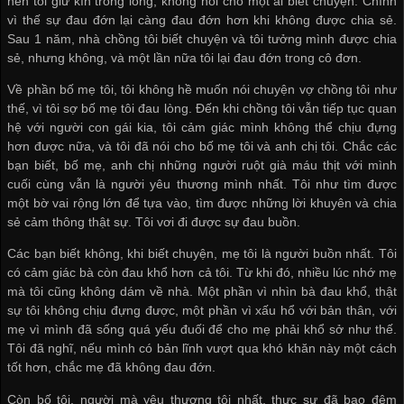
nên tôi giữ kín trong lòng, không nói cho một ai biết chuyện. Chính
vì thế sự đau đớn lại càng đau đớn hơn khi không được chia sẻ.
Sau 1 năm, nhà chồng tôi biết chuyện và tôi tưởng mình được chia
sẻ, nhưng không, và một lần nữa tôi lại đau đớn trong cô đơn.
Về phần bố mẹ tôi, tôi không hề muốn nói chuyện vợ chồng tôi như
thế, vì tôi sợ bố mẹ tôi đau lòng. Đến khi chồng tôi vẫn tiếp tục quan
hệ với người con gái kia, tôi cảm giác mình không thể chịu đựng
hơn được nữa, và tôi đã nói cho bố mẹ tôi và anh chị tôi. Chắc các
bạn biết, bố mẹ, anh chị những người ruột già máu thịt với mình
cuối cùng vẫn là người yêu thương mình nhất. Tôi như tìm được
một bờ vai rộng lớn để tựa vào, tìm được những lời khuyên và chia
sẻ cảm thông thật sự. Tôi vơi đi được sự đau buồn.
Các bạn biết không, khi biết chuyện, mẹ tôi là người buồn nhất. Tôi
có cảm giác bà còn đau khổ hơn cả tôi. Từ khi đó, nhiều lúc nhớ mẹ
mà tôi cũng không dám về nhà. Một phần vì nhìn bà đau khổ, thật
sự tôi không chịu đựng được, một phần vì xấu hổ với bản thân, với
mẹ vì mình đã sống quá yếu đuối để cho mẹ phải khổ sở như thế.
Tôi đã nghĩ, nếu mình có bản lĩnh vượt qua khó khăn này một cách
tốt hơn, chắc mẹ đã không đau đớn.
Còn bố tôi, người mà yêu thương tôi nhất, thực sự đã bao đêm