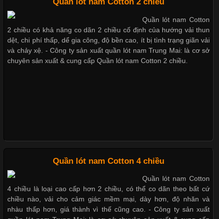
Quần lót nam Cotton 2 chiều
Quần lót nam Cotton
Chất Liệu Lycra Có Gì Đặc Biệt Trong Ngành Thời Trang?
2 chiều có khả năng co dãn 2 chiều cố định của hướng vải thun
Thị hiều quần lót nam bơi lội nam và nữ 2017
dệt, chi phí thấp, dể gia công, độ bền cao, ít bị tình trạng giãn vải
Cập nhật 2026-05-27 17:03:46
và chảy xệ. - Công ty sản xuất quần lót nam Trung Mai: là cơ sở
chuyên sản xuất & cung cấp Quần lót nam Cotton 2 chiều.
Vải Lycra Là Gì? Chất Liệu Co Giãn Được Ưa Chuộng Trong
Xu hướng thời trang trẻ và quần lót nam giá sỉ
Ngành May Mặc Trong ngành thời trang hiện đại, các loại vải có
khả năng co giãn tốt ngày càng được ưa chuộng nhằm mang lại
cảm giác thoải mái cho người mặc. Trong đó, vải Lycra là một
trong những chất liệu nổi bật nhờ độ đàn hồi cao,
Giặt và bảo quản quần lót nam đúng cách
Mẫu quần lót nam giá rẻ sốt hè 2017
Chất Liệu Bamboo Xu Hướng Mới Trong Ngành Thời Trang
Quần lót nam Cotton 4 chiều
Những mẩu quần lót nam thông dụng hiện nay
Quần lót nam Cotton
Cập nhật 2026-05-21 14:59:25
4 chiều là loại cao cấp hơn 2 chiều, có thể co dãn theo bất cứ
Trong những năm gần đây, vải Bamboo đang trở thành một
chiều nào, vải cho cảm giác mềm mại, dày hơn, độ nhăn và
trong những chất liệu được yêu thích trong ngành thời trang
nhàu thấp hơn, giá thành vì thế cũng cao. - Công ty sản xuất
Bộ sưu tập quần lót nam Boxer TpHCM