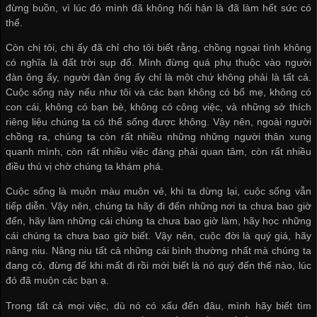
đừng buồn, vì lúc đó mình đã không hối hận là đã làm hết sức có
thể.
Còn chị tôi, chị ấy đã chỉ cho tôi biết rằng, chồng ngoại tình không
có nghĩa là đất trời sụp đổ. Mình đừng quá phụ thuộc vào người
đàn ông ấy, người đàn ông ấy chỉ là một chứ không phải là tất cả.
Cuộc sống này nếu như tôi và các bạn không có bố mẹ, không có
con cái, không có bạn bè, không có công việc, và những sở thích
riêng liệu chúng ta có thể sống được không. Vậy nên, ngoài người
chồng ra, chúng ta còn rất nhiều những những người thân xung
quanh mình, còn rất nhiều việc đáng phải quan tâm, còn rất nhiều
điều thú vị chờ chúng ta khám phá.
Cuộc sống là muôn màu muôn vẻ, khi ta dừng lại, cuộc sống vẫn
tiếp diễn. Vậy nên, chúng ta hãy đi đến những nơi ta chưa bao giờ
đến, hãy làm những cái chúng ta chưa bao giờ làm, hãy học những
cái chúng ta chưa bao giờ biết. Vậy nên, cuộc đời là quý giá, hãy
nâng niu. Nâng niu tất cả những cái bình thường nhất mà chúng ta
đang có, đừng để khi mất đi rồi mới biết là nó quý đến thế nào, lúc
đó đã muộn các bạn ạ.
Trong tất cả mọi việc, dù nó có xấu đến đâu, mình hãy biết tìm