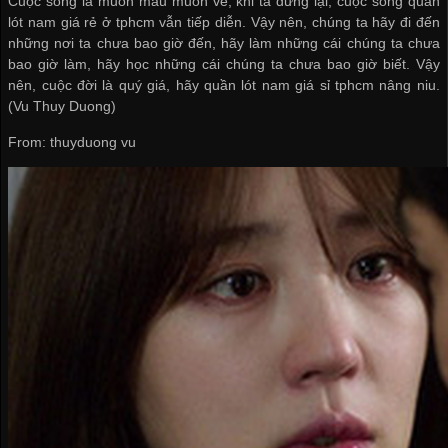
Cuộc sống là muôn màu muôn vẻ, khi ta dừng lại, cuộc sống
quần
lót nam giá rẻ ở tphcm
vẫn tiếp diễn. Vậy nên, chúng ta hãy đi đến
những nơi ta chưa bao giờ đến, hãy làm những cái chúng ta chưa
bao giờ làm, hãy học những cái chúng ta chưa bao giờ biết. Vậy
nên, cuộc đời là quý giá, hãy
quần lót nam giá sỉ tphcm
nâng niu.
(Vu Thuy Duong)
From: thuyduong vu