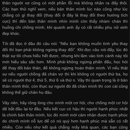
thân người vợ cũng có một phần lỗi mà không nhận ra đấy thôi.
Các bạn thử nghĩ xem, nếu bản thân mình lúc nào cũng như lúc
chẳng có gì thay đổi (thay đổi ở đây là thay đổi theo hướng tích
cực) thì đến bản thân mình nhìn mình còn thấy nhàm chán thì
huống chi chồng mình, khi quanh anh ấy có rất nhiều phụ nữ xinh
đẹp khác.
Tôi đã đọc ở đâu đó câu nói: “Nếu bạn không muốn tình yêu thay
đổi thì bạn phải không ngừng thay đổi”. Khi đọc câu nói đấy, lúc đó
thật sự tôi chưa hiểu hết được, nhưng khi lâm vào tình cảnh này tôi
mới hiểu sâu sắc hơn. Mình phải không ngừng phấn đấu, học hỏi
để thay đổi bản thân, để không ngừng hoàn thiện mình. Vì nếu thật
sự nếu người chồng đã chán vợ thì khi không có người thứ ba, họ
sẽ có người thứ 4, thứ 5, thứ 6 và thứ n. Vậy thì quan trọng là ở bản
thân mình thôi, còn thực sự người đó đã chán mình thì con cái cũng
không thể giữ chân họ đâu.
Vậy nên, hãy rộng lòng cho mình một cơ hội, cho chồng một cơ hội
để bắt đầu lại từ đầu. Nếu kết cục có hậu thì người hạnh phúc nhất
là chính bản thân mình, lúc đó mình mới cảm nhận được hạnh phúc
do chính mình nỗ lực để có nó quý hơn hạnh phúc mà sẵn có rất
nhiều. Còn nếu như kết quả chẳng mấy khả quan, các bạn cũng