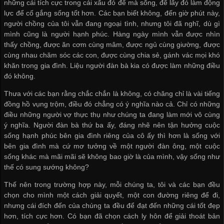
những cái tích cực trong cái xấu đó để mà sống, để lấy đó làm động
lực để cố gắng sống tốt hơn. Các bạn biết không, đến giờ phút này,
người chồng của tôi vẫn đang ngoại tình, nhưng tôi đã nghĩ, dù gì
mình cũng là người hạnh phúc. Hàng ngày mình vẫn được nhìn
thấy chồng, được ăn cơm cùng mâm, được ngủ cùng giường, được
cùng nhau chăm sóc các con, được cùng chia sẻ, gánh vác mọi khó
khăn trong gia đình. Liệu người đàn bà kia có được làm những điều
đó không.
Thưa với các bạn rằng chắc chắn là không, có chăng chỉ là vài tiếng
đồng hồ vụng trộm, điều đó chẳng có ý nghĩa nào cả. Chỉ có những
điều những người vợ thực thụ như chúng ta đang làm mới vô cùng
ý nghĩa. Người đàn bà thứ ba ấy, đáng nhẽ nên tận hưởng cuộc
sống hạnh phúc bên gia đình riêng của cô ấy thì hơn là sống với
bên gia đình mà cứ mơ tưởng về một người đàn ông, một cuộc
sống khác mà mãi mãi sẽ không bao giờ là của mình, vậy sống như
thế có sung sướng không?
Thế nên trong trường hợp này, mỗi chúng ta, tôi và các bạn đều
chọn cho mình một cách giải quyết, một con đường riêng để đi,
nhưng cái đích đến của chúng ta đều để đạt đến những cái tốt đẹp
hơn, tích cực hơn. Có bạn đã chọn cách ly hôn để giải thoát bản