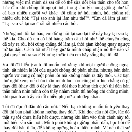
những việc mà mình đã sai để có thể sửa đổi bản thân cho tốt hơn.
Lúc đầu khi chồng tôi ngoại tình, trong tâm lý chung giống như tất
cả bao nhiêu người vợ khác, tôi cũng tự hỏi mình, hỏi chồng rất
nhiều câu hỏi: “Tại sao anh lại làm như thế?”, “Em đã làm gì sai”,
“Tại sao và tại sao” rất rất nhiều câu hỏi.
Nhưng anh tôi lại bảo, em đừng hỏi tại sao lại thế này hay tại sao lại
thế kia. Cho dù em có hỏi hàng trăm câu hỏi như thế chuyện cũng
đã xảy ra rồi, hỏi cũng chẳng để làm gì, thời gian không quay ngược
trở lại đâu. Cách tốt nhất bây giờ là mình chấp nhận nó thế nào và
giải quyết nó ra sao? Nhưng trước tiên em hãy sống thật tốt đã.
Và tôi đã hiểu ý anh tôi muốn nói rằng: khi một người chồng ngoại
tình, tất nhiên là lỗi của người chồng đó phần nhiều, nhưng bản thân
người vợ cũng có một phần lỗi mà không nhận ra đấy thôi. Các bạn
thử nghĩ xem, nếu bản thân mình lúc nào cũng như lúc chẳng có gì
thay đổi (thay đổi ở đây là thay đổi theo hướng tích cực) thì đến bản
thân mình nhìn mình còn thấy nhàm chán thì huống chi chồng mình,
khi quanh anh ấy có rất nhiều phụ nữ xinh đẹp khác.
Tôi đã đọc ở đâu đó câu nói: “Nếu bạn không muốn tình yêu thay
đổi thì bạn phải không ngừng thay đổi”. Khi đọc câu nói đấy, lúc đó
thật sự tôi chưa hiểu hết được, nhưng khi lâm vào tình cảnh này tôi
mới hiểu sâu sắc hơn. Mình phải không ngừng phấn đấu, học hỏi để
thay đổi bản thân, để không ngừng hoàn thiện mình. Vì nếu thật sự