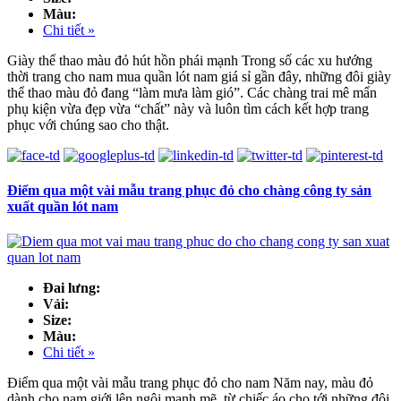
Màu:
Chi tiết »
Giày thể thao màu đỏ hút hồn phái mạnh Trong số các xu hướng
thời trang cho nam mua quần lót nam giá sỉ gần đây, những đôi giày
thể thao màu đỏ đang “làm mưa làm gió”. Các chàng trai mê mẩn
phụ kiện vừa đẹp vừa “chất” này và luôn tìm cách kết hợp trang
phục với chúng sao cho thật.
Điểm qua một vài mẫu trang phục đỏ cho chàng công ty sản
xuất quần lót nam
Đai lưng:
Vải:
Size:
Màu:
Chi tiết »
Điểm qua một vài mẫu trang phục đỏ cho nam Năm nay, màu đỏ
dành cho nam giới lên ngôi mạnh mẽ, từ chiếc áo cho tới những đôi