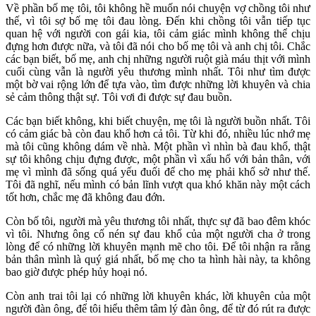
Về phần bố mẹ tôi, tôi không hề muốn nói chuyện vợ chồng tôi như
thế, vì tôi sợ bố mẹ tôi đau lòng. Đến khi chồng tôi vẫn tiếp tục
quan hệ với người con gái kia, tôi cảm giác mình không thể chịu
đựng hơn được nữa, và tôi đã nói cho bố mẹ tôi và anh chị tôi. Chắc
các bạn biết, bố mẹ, anh chị những người ruột già máu thịt với mình
cuối cùng vẫn là người yêu thương mình nhất. Tôi như tìm được
một bờ vai rộng lớn để tựa vào, tìm được những lời khuyên và chia
sẻ cảm thông thật sự. Tôi vơi đi được sự đau buồn.
Các bạn biết không, khi biết chuyện, mẹ tôi là người buồn nhất. Tôi
có cảm giác bà còn đau khổ hơn cả tôi. Từ khi đó, nhiều lúc nhớ mẹ
mà tôi cũng không dám về nhà. Một phần vì nhìn bà đau khổ, thật
sự tôi không chịu đựng được, một phần vì xấu hổ với bản thân, với
mẹ vì mình đã sống quá yếu đuối để cho mẹ phải khổ sở như thế.
Tôi đã nghĩ, nếu mình có bản lĩnh vượt qua khó khăn này một cách
tốt hơn, chắc mẹ đã không đau đớn.
Còn bố tôi, người mà yêu thương tôi nhất, thực sự đã bao đêm khóc
vì tôi. Nhưng ông cố nén sự đau khổ của một người cha ở trong
lòng để có những lời khuyên mạnh mẽ cho tôi. Để tôi nhận ra rằng
bản thân mình là quý giá nhất, bố mẹ cho ta hình hài này, ta không
bao giờ được phép hủy hoại nó.
Còn anh trai tôi lại có những lời khuyên khác, lời khuyên của một
người đàn ông, để tôi hiểu thêm tâm lý đàn ông, để từ đó rút ra được