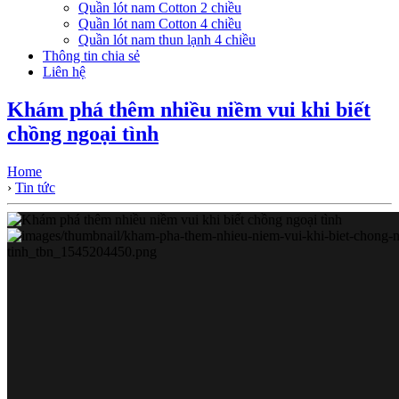
Quần lót nam Cotton 2 chiều
Quần lót nam Cotton 4 chiều
Quần lót nam thun lạnh 4 chiều
Thông tin chia sẻ
Liên hệ
Khám phá thêm nhiều niềm vui khi biết
chồng ngoại tình
Home
›
Tin tức