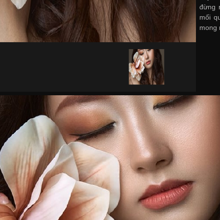
đừng 
mối qu
mong 