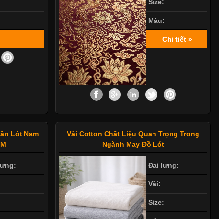
Size:
Màu:
Chi tiết »
uần Lót Nam
Vải Cotton Chất Liệu Quan Trọng Trong
CM
Ngành May Đồ Lót
lưng:
Đai lưng:
Vải:
Size: