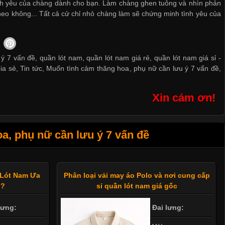
nh yêu của chàng dành cho bạn. Làm chàng ghen tuông và nhìn phản
heo không... Tất cả cử chỉ nhỏ chàng làm sẽ chứng minh tình yêu của
 7 vấn đề, quần lót nam, quần lót nam giá rẻ, quần lót nam giá sỉ -
ia sẻ
,
Tin tức
,
Muốn tình cảm thăng hoa
,
phụ nữ cần lưu ý 7 vấn đề
,
Xin cám ơn!
, phụ nữ cần lưu ý 7 vấn đề
 Lót Nam Ưa
Phân loại vải may áo Polo và nơi cung cấp
n?
sỉ quần lót nam giá gốc
lưng:
Đai lưng: