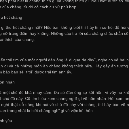
bạn phải biết là chàng thích gì và không thích gì. Nếu biết được sở 
nh của chàng, từ đó có cách cư xử phù hợp.
hu hút chàng
 gì thu hút chàng nhất? Nếu bạn không biết thì hãy tìm cơ hội để hỏi 
ụ nữ trang điểm hay không. Những câu trả lời của chàng chắc chắn sẽ
sở thích của chàng.
ến trái tim của một người đàn ông là đi qua dạ dày", nghe có vẻ hài h
h ăn gì và cả những món ăn chàng không thích nữa. Hãy gây ấn tượn
 bảo bạn sẽ "trói" được trái tim anh ấy.
hôn nhân
là một chủ đề khá nhạy cảm. Đa số đàn ông sợ kết hôn, vì vậy họ kh
về chủ đề này. Cố tìm hiểu xem chàng nghĩ gì về hôn nhân. Hỏi xem a
nghĩ thật dễ dàng khi nói về chủ đề này với chàng, thì hãy bàn về 
uan trọng nhất là biết chàng nghĩ gì về việc kết hôn.
ình yêu