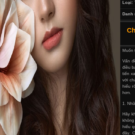
Loại:
Danh 
Ch
Muốn t
Vấn đề
điều b
tiến x
với ch
hiểu r
hơn.
1. Nhữ
Hãy kh
không 
hiểu q
đây. 