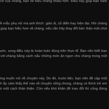
thích của chàng, bạn sẽ hiểu chàng nhiều hơn. Điều này giúp bạn nắm
về mẫu phụ nữ mà anh thích: giản dị, cổ điển hay hiện đại. Hỏi chàng
 giúp bạn hiểu hơn về chàng, nếu cần hãy thay đổi bản thân một chút
ước, song điều này là hoàn toàn đúng trên thực tế. Bạn nên biết bạn
g với chàng bằng cách nấu những món ăn ngon cho chàng trong một
ông muốn nói về chuyện này. Do đó, trước tiên, bạn nên đề cập một
nh ấy cảm thấy thế nào về chuyện sống chung, chàng có thích trẻ em
nó một cách thân thiện. Còn nếu khó khăn đề trao đổi thì cũng đừng