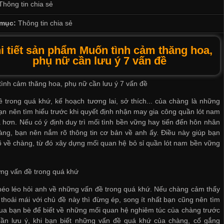
Thông tin chia sẻ
mục:
Thông tin chia sẻ
i tiết sản phẩm Muốn tình cảm thăng hoa,
phụ nữ cần lưu ý 7 vấn đề
ình cảm thăng hoa, phụ nữ cần lưu ý 7 vấn đề
 trong quá khứ, kế hoạch tương lai, sở thích... của chàng là những
ạn nên tìm hiểu trước khi quyết định
nhận may gia công quần lót nam
a hơn. Nếu có ý định duy trì mối tình bền vững hay tiến đến hôn nhân
àng, bạn nên nắm rõ thông tin cơ bản về anh ấy. Điều này giúp bạn
õ về chàng, từ đó xây dựng mối quan hệ
bỏ sỉ quần lót nam
bền vững
ng vấn đề trong quá khứ
éo léo hỏi anh về những vấn đề trong quá khứ. Nếu chàng cảm thấy
thoải mái với chủ đề này thì đừng ép, song ít nhất bạn cũng nên tìm
ua bạn bè để biết về những mối quan hệ nghiêm túc của chàng trước
Cần lưu ý, khi bạn biết những vấn đề quá khứ của chàng, cố gắng