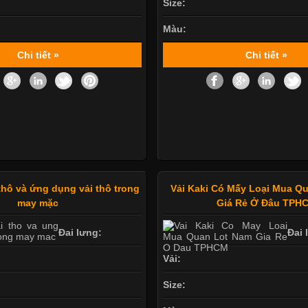
Size:
Màu:
Chi tiết »
Chi tiết »
thô và ứng dụng vải thô trong
Vải Kaki Có Mấy Loại Mua Q
may mặc
Giá Rẻ Ở Đâu TPH
Đai lưng:
Đai 
Vải:
Size: