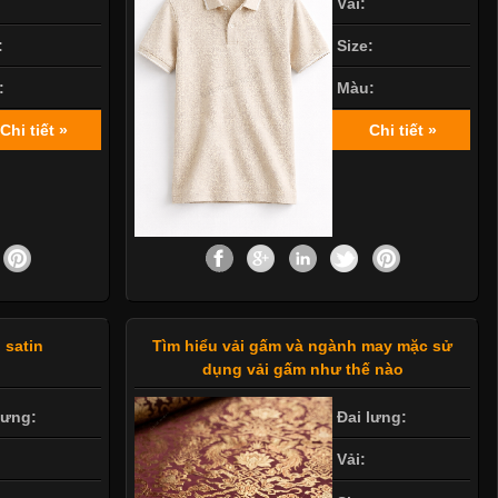
Vải:
:
Size:
:
Màu:
Chi tiết »
Chi tiết »
 satin
Tìm hiểu vải gấm và ngành may mặc sử
dụng vải gấm như thế nào
lưng:
Đai lưng:
Vải: