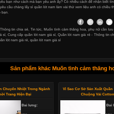
yêu bạn như cách mà bạn yêu anh ấy? Có nhiều cách để nhận biết tì
 yêu cầu chàng
lấy sỉ quần lót nam
làm vài thứ xem liệu anh có chiều t
 bạn.
Thông tin chia sẻ, Tin tức, Muốn tình cảm thăng hoa, phụ nữ cần lưu ý
á sỉ
,
Cung cấp quần lót nam giá sỉ
,
Quần lót nam giá rẻ
-
Thông tin ch
uần lót nam giá rẻ
,
quần lót nam giá sỉ
Sản phẩm khác Muốn tình cảm thăng hoa
n Chuyển Nhiệt Trong Ngành
Vì Sao Cơ Sở Sản Xuất Quần
hời Trang Hiện Đại
Chuộng Vải Cotto
Đai lưng:
Đai 