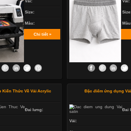
Vải:
Vải:
Size:
Size
Màu:
Màu
Chi tiết »
 Kiến Thức Về Vải Acrylic
Đặc điểm ứng dụng Vải
Đai lưng:
Đai 
Vải: