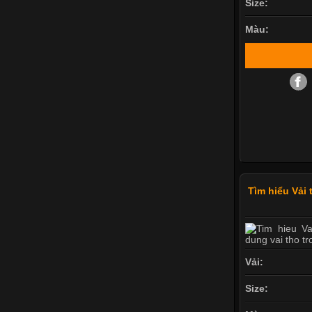
Size:
Màu:
Tìm hiểu Vải 
Vải:
Size: