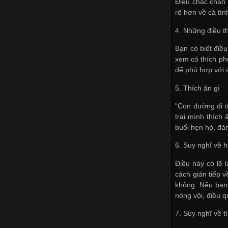
Điều chắc chắn 
rõ hơn về cá tí
4. Những điều t
Bạn có biết điều
xem có thích ph
để phù hợp với 
5. Thích ăn gì
"Con đường đi đ
trai mình thíc
buổi hẹn hò, đảm
6. Suy nghĩ về 
Điều này có lẽ 
cách gián tiếp 
không. Nếu bạn 
nóng vội, điều q
7. Suy nghĩ về t