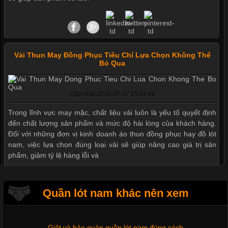
Vải Thun May Đồng Phục Tiêu Chí Lựa Chọn Không Thể
Bỏ Qua
Cập nhật 2026-07-07 15:54:44
Mẫu quần short quần lót nam nữ hè thu 2017
Trong lĩnh vực may mặc, chất liệu vải luôn là yếu tố quyết định
đến chất lượng sản phẩm và mức độ hài lòng của khách hàng.
Đối với những đơn vị kinh doanh áo thun đồng phục hay đồ lót
nam, việc lựa chọn đúng loại vải sẽ giúp nâng cao giá trị sản
Thị hiều quần lót nam bơi lội nam và nữ 2017
phẩm, giảm tỷ lệ hàng lỗi và
Xu hướng thời trang trẻ và quần lót nam giá sỉ
Quần lót nam khác nên xem
Tìm Hiểu Các Kiểu Cổ Áo Thun Được Ưa Chuộng Trong
Ngành Thời Trang
Giặt và bảo quản quần lót nam đúng cách