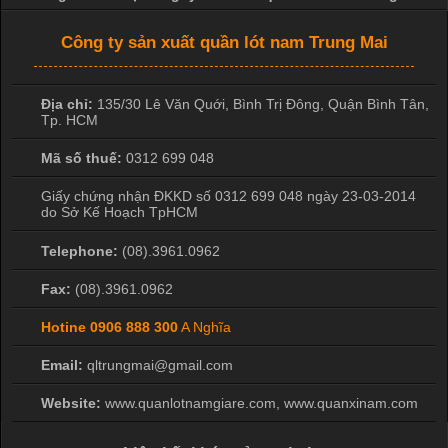
Công ty sản xuất quần lót nam Trung Mai
Địa chỉ:
135/30 Lê Văn Quới, Bình Trị Đông
,
Quận Bình Tân
,
Tp. HCM
Mã số thuế:
0312 699 048
Giấy chứng nhận ĐKKD số 0312 699 048 ngày 23-03-2014
do Sở Kế Hoạch TpHCM
Telephone:
(08).3961.0962
Fax:
(08).3961.0962
Hotine
0906 888 300
A Nghĩa
Email:
qltrungmai@gmail.com
Website:
www.quanlotnamgiare.com, www.quanxinam.com