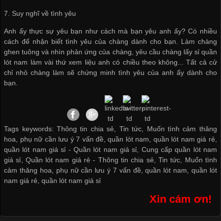
7. Suy nghĩ về tình yêu
Anh ấy thực sự yêu bạn như cách mà bạn yêu anh ấy? Có nhiều
cách để nhận biết tình yêu của chàng dành cho bạn. Làm chàng
ghen tuông và nhìn phản ứng của chàng, yêu cầu chàng
lấy sỉ quần
lót nam
làm vài thứ xem liệu anh có chiều theo không... Tất cả cử
chỉ nhỏ chàng làm sẽ chứng minh tình yêu của anh ấy dành cho
bạn.
Tags keywords: Thông tin chia sẻ, Tin tức, Muốn tình cảm thăng
hoa, phụ nữ cần lưu ý 7 vấn đề, quần lót nam, quần lót nam giá rẻ,
quần lót nam giá sỉ -
Quần lót nam giá sỉ
,
Cung cấp quần lót nam
giá sỉ
,
Quần lót nam giá rẻ
-
Thông tin chia sẻ
,
Tin tức
,
Muốn tình
cảm thăng hoa
,
phụ nữ cần lưu ý 7 vấn đề
,
quần lót nam
,
quần lót
nam giá rẻ
,
quần lót nam giá sỉ
Xin cám ơn!