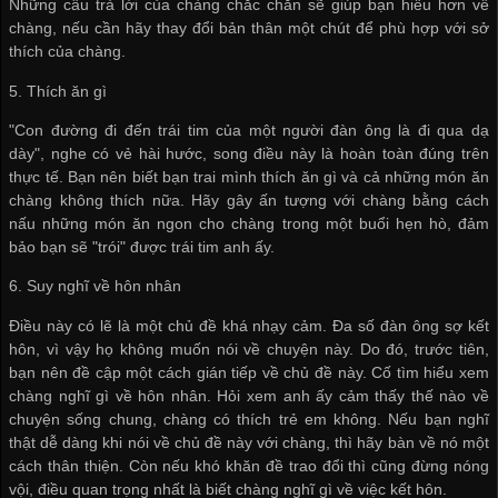
Những câu trả lời của chàng chắc chắn sẽ giúp bạn hiểu hơn về
chàng, nếu cần hãy thay đổi bản thân một chút để phù hợp với sở
thích của chàng.
5. Thích ăn gì
"Con đường đi đến trái tim của một người đàn ông là đi qua dạ
dày", nghe có vẻ hài hước, song điều này là hoàn toàn đúng trên
thực tế. Bạn nên biết bạn trai mình thích ăn gì và cả những món ăn
chàng không thích nữa. Hãy gây ấn tượng với chàng bằng cách
nấu những món ăn ngon cho chàng trong một buổi hẹn hò, đảm
bảo bạn sẽ "trói" được trái tim anh ấy.
6. Suy nghĩ về hôn nhân
Điều này có lẽ là một chủ đề khá nhạy cảm. Đa số đàn ông sợ kết
hôn, vì vậy họ không muốn nói về chuyện này. Do đó, trước tiên,
bạn nên đề cập một cách gián tiếp về chủ đề này. Cố tìm hiểu xem
chàng nghĩ gì về hôn nhân. Hỏi xem anh ấy cảm thấy thế nào về
chuyện sống chung, chàng có thích trẻ em không. Nếu bạn nghĩ
thật dễ dàng khi nói về chủ đề này với chàng, thì hãy bàn về nó một
cách thân thiện. Còn nếu khó khăn đề trao đổi thì cũng đừng nóng
vội, điều quan trọng nhất là biết chàng nghĩ gì về việc kết hôn.