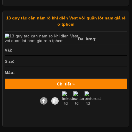
13 quy tắc cần nắm rõ khi diện Vest với quần lót nam giá rẻ
ở tphcm
Đai lưng:
Vải:
Size:
Màu:
Chi tiết »