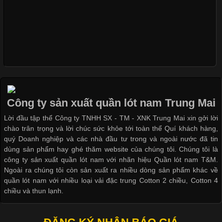
Xu Hướng Form Áo Thun Phổ Biến Trong Ngành May Mặc
Cập nhật 2026-05-09 15:58:23
Các Form Áo Thun Phổ Biến Hiện Nay Và Xu Hướng Trong
Ngành May Mặc Áo thun là một trong những trang phục quen
thuộc và được sử dụng phổ biến nhất hiện nay. Không chỉ đa
Công ty sản xuất quần lót nam Trung Mai
dạng về màu sắc hay chất liệu, áo thun còn có nhiều form dáng
Lời đầu tập thể Công ty TNHH SX - TM - XNK Trung Mai xin gởi lời
khác nhau để phù hợp với từng phong cách thời trang và nhu
chào trân trọng và lời chúc sức khỏe tới toàn thể Quí khách hàng,
cầu
quý Doanh nghiệp và các nhà đầu tư trong và ngoài nước đã tin
dùng sản phẩm hay ghé thăm website của chúng tôi. Chúng tôi là
công ty sản xuất quần lót nam với nhãn hiệu Quần lót nam T&M.
Ngoài ra chúng tôi còn sản xuất ra nhiều dòng sản phẩm khác về
quần lót nam với nhiều loại vải đặc trung Cotton 2 chiều, Cotton 4
Khám Phá Áo Phông Trang Phục Phổ Biến Nhất Hiện Nay
chiều và thun lạnh.
Cập nhật 2026-04-24 17:24:50