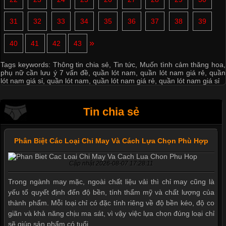
31
32
33
34
35
36
37
38
39
»
40
41
42
43
Tags keywords:
Thông tin chia sẻ
,
Tin tức
,
Muốn tình cảm thăng hoa
,
phụ nữ cần lưu ý 7 vấn đề
,
quần lót nam
,
quần lót nam giá rẻ
,
quần
lót nam giá sỉ
,
quần lót nam
,
quần lót nam giá rẻ
,
quần lót nam giá sỉ
Tin chia sẻ
Phân Biệt Các Loại Chỉ May Và Cách Lựa Chọn Phù Hợp
Cập nhật 2026-08-07 17:28:11
Trong ngành may mặc, ngoài chất liệu vải thì chỉ may cũng là
yếu tố quyết định đến độ bền, tính thẩm mỹ và chất lượng của
thành phẩm. Mỗi loại chỉ có đặc tính riêng về độ bền kéo, độ co
giãn và khả năng chịu ma sát, vì vậy việc lựa chọn đúng loại chỉ
sẽ giúp sản phẩm có tuổi