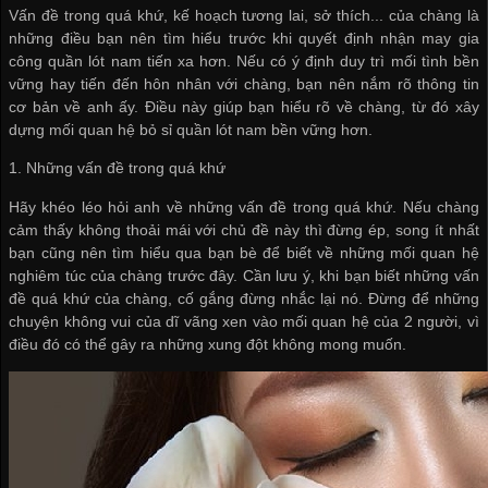
Vấn đề trong quá khứ, kế hoạch tương lai, sở thích... của chàng là
những điều bạn nên tìm hiểu trước khi quyết định
nhận may gia
công quần lót nam
tiến xa hơn. Nếu có ý định duy trì mối tình bền
vững hay tiến đến hôn nhân với chàng, bạn nên nắm rõ thông tin
cơ bản về anh ấy. Điều này giúp bạn hiểu rõ về chàng, từ đó xây
dựng mối quan hệ
bỏ sỉ quần lót nam
bền vững hơn.
1. Những vấn đề trong quá khứ
Hãy khéo léo hỏi anh về những vấn đề trong quá khứ. Nếu chàng
cảm thấy không thoải mái với chủ đề này thì đừng ép, song ít nhất
bạn cũng nên tìm hiểu qua bạn bè để biết về những mối quan hệ
nghiêm túc của chàng trước đây. Cần lưu ý, khi bạn biết những vấn
đề quá khứ của chàng, cố gắng đừng nhắc lại nó. Đừng để những
chuyện không vui của dĩ vãng xen vào mối quan hệ của 2 người, vì
điều đó có thể gây ra những xung đột không mong muốn.