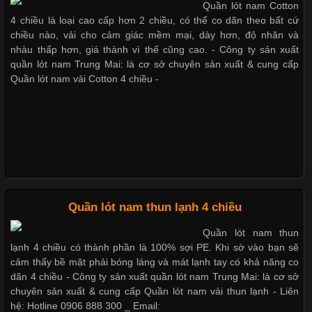
Những mẩu quần lót nam thông dụng hiện nay
Quần lót nam Cotton
Cập nhật 2026-05-21 14:59:25
4 chiều là loại cao cấp hơn 2 chiều, có thể co dãn theo bất cứ
Trong những năm gần đây, vải Bamboo đang trở thành một
chiều nào, vải cho cảm giác mềm mại, dày hơn, độ nhăn và
trong những chất liệu được yêu thích trong ngành thời trang
nhàu thấp hơn, giá thành vì thế cũng cao. - Công ty sản xuất
Bộ sưu tập quần lót nam Boxer TpHCM
nhờ đặc tính mềm mại, thoáng khí và thân thiện với môi trường.
quần lót nam Trung Mai: là cơ sở chuyên sản xuất & cung cấp
Không chỉ được ứng dụng trong quần áo thường ngày, loại vải
Quần lót nam vải Cotton 4 chiều -
này còn xuất hiện nhiều trong các sản phẩm đồ lót
Quần lót nam boxer thun lạnh
Nguyên bộ quần lót nam Boxer thun lạnh giá rẻ
Những Loại Vải Thun Thông Dụng Và Đặc Điểm Nổi Bật
Cập nhật 2026-05-20 14:58:56
Quần lót nam thun lạnh 4 chiều
Dễ chịu hơn với quần lót nam giá rẻ vải Cotton 4 chiều
Vải thun là một trong những chất liệu được sử dụng rộng rãi
Quần lót nam thun
nhất trong ngành thời trang nhờ đặc tính co giãn, mềm mại và
lạnh 4 chiều có thành phần là 100% sợi PE. Khi sờ vào bạn sẽ
thoải mái khi mặc. Từ áo thun, đồ thể thao cho đến đồ lót nam,
cảm thấy bề mặt phải bóng láng và mát lạnh tay có khả năng co
vải thun luôn đóng vai trò quan trọng trong quá trình sản xuất.
dãn 4 chiều - Công ty sản xuất quần lót nam Trung Mai: là cơ sở
Hiện nay, nhu cầu tìm kiếm quần lót nam giá
chuyên sản xuất & cung cấp Quần lót nam vải thun lạnh - Liên
hệ: Hotline 0906 888 300 _ Email: