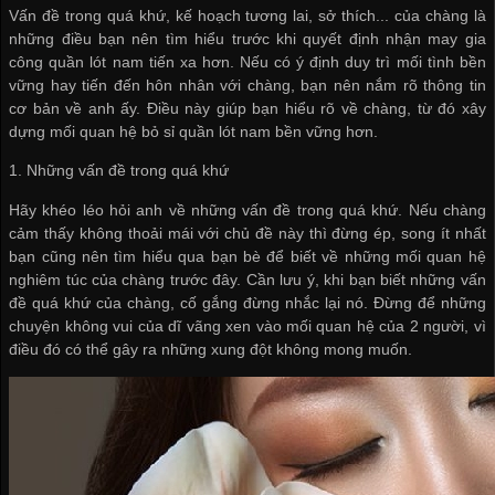
Vấn đề trong quá khứ, kế hoạch tương lai, sở thích... của chàng là
những điều bạn nên tìm hiểu trước khi quyết định
nhận may gia
công quần lót nam
tiến xa hơn. Nếu có ý định duy trì mối tình bền
vững hay tiến đến hôn nhân với chàng, bạn nên nắm rõ thông tin
cơ bản về anh ấy. Điều này giúp bạn hiểu rõ về chàng, từ đó xây
dựng mối quan hệ
bỏ sỉ quần lót nam
bền vững hơn.
1. Những vấn đề trong quá khứ
Hãy khéo léo hỏi anh về những vấn đề trong quá khứ. Nếu chàng
cảm thấy không thoải mái với chủ đề này thì đừng ép, song ít nhất
bạn cũng nên tìm hiểu qua bạn bè để biết về những mối quan hệ
nghiêm túc của chàng trước đây. Cần lưu ý, khi bạn biết những vấn
đề quá khứ của chàng, cố gắng đừng nhắc lại nó. Đừng để những
chuyện không vui của dĩ vãng xen vào mối quan hệ của 2 người, vì
điều đó có thể gây ra những xung đột không mong muốn.