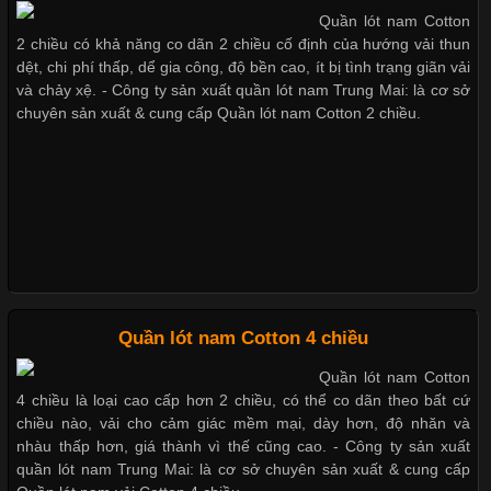
Quần lót nam Cotton
2 chiều có khả năng co dãn 2 chiều cố định của hướng vải thun
Nguyên bộ quần lót nam Boxer thun lạnh giá rẻ
Tìm Hiểu Các Kiểu Cổ Áo Thun Được Ưa Chuộng Trong
dệt, chi phí thấp, dể gia công, độ bền cao, ít bị tình trạng giãn vải
Ngành Thời Trang
và chảy xệ. - Công ty sản xuất quần lót nam Trung Mai: là cơ sở
chuyên sản xuất & cung cấp Quần lót nam Cotton 2 chiều.
Dễ chịu hơn với quần lót nam giá rẻ vải Cotton 4 chiều
Cập nhật 2026-06-01 16:20:50
Áo thun là một trong những trang phục phổ biến nhất hiện nay
nhờ tính tiện dụng, dễ phối đồ và phù hợp với nhiều đối tượng.
Mẫu quần short quần lót nam nữ hè thu 2017
Bên cạnh chất liệu và kiểu dáng, phần cổ áo cũng là yếu tố
quan trọng tạo nên phong cách riêng cho từng sản phẩm. Mỗi
loại cổ áo sẽ mang đến một vẻ đẹp khác
Thị hiều quần lót nam bơi lội nam và nữ 2017
Quần lót nam Cotton 4 chiều
Xu hướng thời trang trẻ và quần lót nam giá sỉ
Quần lót nam Cotton
Những Mẫu Áo Thun Đồng Phục Công Ty Được Ưa
4 chiều là loại cao cấp hơn 2 chiều, có thể co dãn theo bất cứ
Chuộng Hiện Nay
chiều nào, vải cho cảm giác mềm mại, dày hơn, độ nhăn và
nhàu thấp hơn, giá thành vì thế cũng cao. - Công ty sản xuất
Giặt và bảo quản quần lót nam đúng cách
quần lót nam Trung Mai: là cơ sở chuyên sản xuất & cung cấp
Cập nhật 2026-06-01 14:23:34