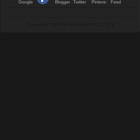
hình ảnh sắc nét và bền màu. Đặc biệt, kỹ thuật này được ứng
dụng rộng rãi trong sản xuất áo thun, đồ thể thao
Copyright ©
2026 bởi Mr Hiệp 0976.137.019