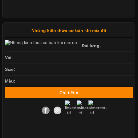
Những kiến thức cơ bản khi mix đồ
Đai lưng:
Vải:
Size:
Màu:
Chi tiết »