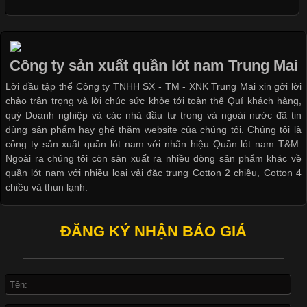
Chất Liệu Bamboo Xu Hướng Mới Trong Ngành Thời Trang
Công ty sản xuất quần lót nam Trung Mai
Cập nhật 2026-05-21 14:59:25
Lời đầu tập thể Công ty TNHH SX - TM - XNK Trung Mai xin gởi lời
Trong những năm gần đây, vải Bamboo đang trở thành một
chào trân trọng và lời chúc sức khỏe tới toàn thể Quí khách hàng,
trong những chất liệu được yêu thích trong ngành thời trang
quý Doanh nghiệp và các nhà đầu tư trong và ngoài nước đã tin
nhờ đặc tính mềm mại, thoáng khí và thân thiện với môi trường.
dùng sản phẩm hay ghé thăm website của chúng tôi. Chúng tôi là
Không chỉ được ứng dụng trong quần áo thường ngày, loại vải
công ty sản xuất quần lót nam với nhãn hiệu Quần lót nam T&M.
này còn xuất hiện nhiều trong các sản phẩm đồ lót
Ngoài ra chúng tôi còn sản xuất ra nhiều dòng sản phẩm khác về
quần lót nam với nhiều loại vải đặc trung Cotton 2 chiều, Cotton 4
chiều và thun lạnh.
Những Loại Vải Thun Thông Dụng Và Đặc Điểm Nổi Bật
ĐĂNG KÝ NHẬN BÁO GIÁ
Cập nhật 2026-05-20 14:58:56
Vải thun là một trong những chất liệu được sử dụng rộng rãi
nhất trong ngành thời trang nhờ đặc tính co giãn, mềm mại và