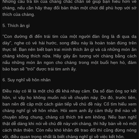
Những câu trả lời của chàng chắc chắn sẽ giúp bạn hiểu hơn về
chàng, nếu cần hãy thay đổi bản thân một chút để phù hợp với sở
thích của chàng.
5. Thích ăn gì
"Con đường đi đến trái tim của một người đàn ông là đi qua dạ
dày", nghe có vẻ hài hước, song điều này là hoàn toàn đúng trên
thực tế. Bạn nên biết bạn trai mình thích ăn gì và cả những món ăn
chàng không thích nữa. Hãy gây ấn tượng với chàng bằng cách
nấu những món ăn ngon cho chàng trong một buổi hẹn hò, đảm
bảo bạn sẽ "trói" được trái tim anh ấy.
6. Suy nghĩ về hôn nhân
Điều này có lẽ là một chủ đề khá nhạy cảm. Đa số đàn ông sợ kết
hôn, vì vậy họ không muốn nói về chuyện này. Do đó, trước tiên,
bạn nên đề cập một cách gián tiếp về chủ đề này. Cố tìm hiểu xem
chàng nghĩ gì về hôn nhân. Hỏi xem anh ấy cảm thấy thế nào về
chuyện sống chung, chàng có thích trẻ em không. Nếu bạn nghĩ
thật dễ dàng khi nói về chủ đề này với chàng, thì hãy bàn về nó một
cách thân thiện. Còn nếu khó khăn đề trao đổi thì cũng đừng nóng
vội, điều quan trọng nhất là biết chàng nghĩ gì về việc kết hôn.