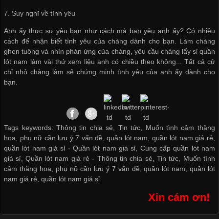
7. Suy nghĩ về tình yêu
Anh ấy thực sự yêu bạn như cách mà bạn yêu anh ấy? Có nhiều
cách để nhận biết tình yêu của chàng dành cho bạn. Làm chàng
ghen tuông và nhìn phản ứng của chàng, yêu cầu chàng
lấy sỉ quần
lót nam
làm vài thứ xem liệu anh có chiều theo không... Tất cả cử
chỉ nhỏ chàng làm sẽ chứng minh tình yêu của anh ấy dành cho
bạn.
Tags keywords: Thông tin chia sẻ, Tin tức, Muốn tình cảm thăng
hoa, phụ nữ cần lưu ý 7 vấn đề, quần lót nam, quần lót nam giá rẻ,
quần lót nam giá sỉ -
Quần lót nam giá sỉ
,
Cung cấp quần lót nam
giá sỉ
,
Quần lót nam giá rẻ
-
Thông tin chia sẻ
,
Tin tức
,
Muốn tình
cảm thăng hoa
,
phụ nữ cần lưu ý 7 vấn đề
,
quần lót nam
,
quần lót
nam giá rẻ
,
quần lót nam giá sỉ
Xin cám ơn!