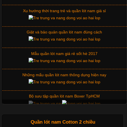
Xu hướng thời trang trẻ và quần lót nam giá sỉ
Giặt và bảo quản quần lót nam đúng cách
Mẫu quần lót nam giá rẻ sốt hè 2017
Những mẩu quần lót nam thông dụng hiện nay
Cập nhật 2026-07-07 15:54:44
Trong lĩnh vực may mặc, chất liệu vải luôn là yếu tố quyết định
đến chất lượng sản phẩm và mức độ hài lòng của khách hàng.
Bộ sưu tập quần lót nam Boxer TpHCM
Đối với những đơn vị kinh doanh áo thun đồng phục hay đồ lót
nam, việc lựa chọn đúng loại vải sẽ giúp nâng cao giá trị sản
phẩm, giảm tỷ lệ hàng lỗi và
Quần lót nam boxer thun lạnh
Quần lót nam Cotton 2 chiều