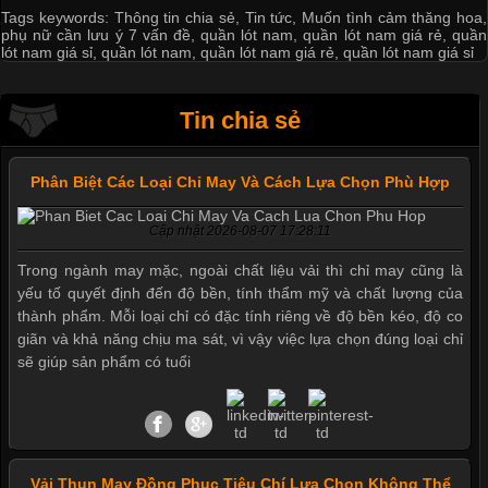
Tags keywords:
Thông tin chia sẻ
,
Tin tức
,
Muốn tình cảm thăng hoa
,
phụ nữ cần lưu ý 7 vấn đề
,
quần lót nam
,
quần lót nam giá rẻ
,
quần
lót nam giá sỉ
,
quần lót nam
,
quần lót nam giá rẻ
,
quần lót nam giá sỉ
Tin chia sẻ
Phân Biệt Các Loại Chỉ May Và Cách Lựa Chọn Phù Hợp
Cập nhật 2026-08-07 17:28:11
Trong ngành may mặc, ngoài chất liệu vải thì chỉ may cũng là
yếu tố quyết định đến độ bền, tính thẩm mỹ và chất lượng của
thành phẩm. Mỗi loại chỉ có đặc tính riêng về độ bền kéo, độ co
giãn và khả năng chịu ma sát, vì vậy việc lựa chọn đúng loại chỉ
sẽ giúp sản phẩm có tuổi
Vải Thun May Đồng Phục Tiêu Chí Lựa Chọn Không Thể