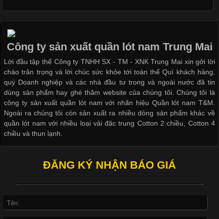
Cập nhật 2026-05-09 15:58:23
Các Form Áo Thun Phổ Biến Hiện Nay Và Xu Hướng Trong
Ngành May Mặc Áo thun là một trong những trang phục quen
thuộc và được sử dụng phổ biến nhất hiện nay. Không chỉ đa
Công ty sản xuất quần lót nam Trung Mai
dạng về màu sắc hay chất liệu, áo thun còn có nhiều form dáng
Lời đầu tập thể Công ty TNHH SX - TM - XNK Trung Mai xin gởi lời
khác nhau để phù hợp với từng phong cách thời trang và nhu
chào trân trọng và lời chúc sức khỏe tới toàn thể Quí khách hàng,
cầu
quý Doanh nghiệp và các nhà đầu tư trong và ngoài nước đã tin
dùng sản phẩm hay ghé thăm website của chúng tôi. Chúng tôi là
công ty sản xuất quần lót nam với nhãn hiệu Quần lót nam T&M.
Ngoài ra chúng tôi còn sản xuất ra nhiều dòng sản phẩm khác về
quần lót nam với nhiều loại vải đặc trung Cotton 2 chiều, Cotton 4
Khám Phá Áo Phông Trang Phục Phổ Biến Nhất Hiện Nay
chiều và thun lạnh.
Cập nhật 2026-04-24 17:24:50
ĐĂNG KÝ NHẬN BÁO GIÁ
Áo phông là một trong những trang phục phổ biến nhất trong
đời sống hiện đại nhờ sự tiện lợi, thoải mái và dễ phối đồ.
Không chỉ xuất hiện trong thời trang thường ngày, áo phông còn
được ứng dụng rộng rãi trong ngành sản xuất may mặc, đặc
biệt là các sản phẩm từ vải thun. Hiện nay,