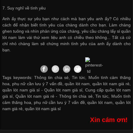
7. Suy nghĩ về tình yêu
Anh ấy thực sự yêu bạn như cách mà bạn yêu anh ấy? Có nhiều
cách để nhận biết tình yêu của chàng dành cho bạn. Làm chàng
ghen tuông và nhìn phản ứng của chàng, yêu cầu chàng
lấy sỉ quần
lót nam
làm vài thứ xem liệu anh có chiều theo không... Tất cả cử
chỉ nhỏ chàng làm sẽ chứng minh tình yêu của anh ấy dành cho
bạn.
Tags keywords: Thông tin chia sẻ, Tin tức, Muốn tình cảm thăng
hoa, phụ nữ cần lưu ý 7 vấn đề, quần lót nam, quần lót nam giá rẻ,
quần lót nam giá sỉ -
Quần lót nam giá sỉ
,
Cung cấp quần lót nam
giá sỉ
,
Quần lót nam giá rẻ
-
Thông tin chia sẻ
,
Tin tức
,
Muốn tình
cảm thăng hoa
,
phụ nữ cần lưu ý 7 vấn đề
,
quần lót nam
,
quần lót
nam giá rẻ
,
quần lót nam giá sỉ
Xin cám ơn!