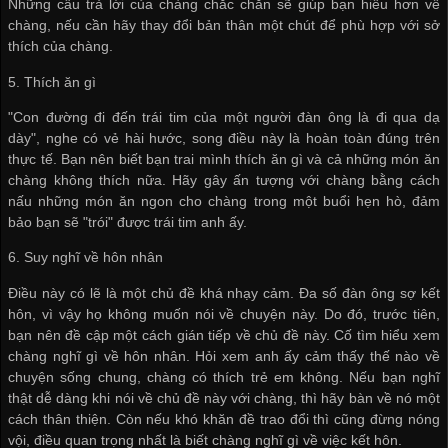
Những câu trả lời của chàng chắc chắn sẽ giúp bạn hiểu hơn về
chàng, nếu cần hãy thay đổi bản thân một chút để phù hợp với sở
thích của chàng.
5. Thích ăn gì
"Con đường đi đến trái tim của một người đàn ông là đi qua dạ
dày", nghe có vẻ hài hước, song điều này là hoàn toàn đúng trên
thực tế. Bạn nên biết bạn trai mình thích ăn gì và cả những món ăn
chàng không thích nữa. Hãy gây ấn tượng với chàng bằng cách
nấu những món ăn ngon cho chàng trong một buổi hẹn hò, đảm
bảo bạn sẽ "trói" được trái tim anh ấy.
6. Suy nghĩ về hôn nhân
Điều này có lẽ là một chủ đề khá nhạy cảm. Đa số đàn ông sợ kết
hôn, vì vậy họ không muốn nói về chuyện này. Do đó, trước tiên,
bạn nên đề cập một cách gián tiếp về chủ đề này. Cố tìm hiểu xem
chàng nghĩ gì về hôn nhân. Hỏi xem anh ấy cảm thấy thế nào về
chuyện sống chung, chàng có thích trẻ em không. Nếu bạn nghĩ
thật dễ dàng khi nói về chủ đề này với chàng, thì hãy bàn về nó một
cách thân thiện. Còn nếu khó khăn đề trao đổi thì cũng đừng nóng
vội, điều quan trọng nhất là biết chàng nghĩ gì về việc kết hôn.