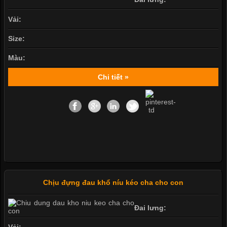
Vải:
Size:
Màu:
Chi tiết »
Chịu đựng đau khổ níu kéo cha cho con
Đai lưng: