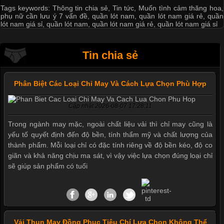
Tags keywords:
Thông tin chia sẻ
,
Tin tức
,
Muốn tình cảm thăng hoa
,
phụ nữ cần lưu ý 7 vấn đề
,
quần lót nam
,
quần lót nam giá rẻ
,
quần
lót nam giá sỉ
,
quần lót nam
,
quần lót nam giá rẻ
,
quần lót nam giá sỉ
Tin chia sẻ
Phân Biệt Các Loại Chỉ May Và Cách Lựa Chọn Phù Hợp
Cập nhật 2026-08-07 17:28:11
Trong ngành may mặc, ngoài chất liệu vải thì chỉ may cũng là
yếu tố quyết định đến độ bền, tính thẩm mỹ và chất lượng của
thành phẩm. Mỗi loại chỉ có đặc tính riêng về độ bền kéo, độ co
giãn và khả năng chịu ma sát, vì vậy việc lựa chọn đúng loại chỉ
sẽ giúp sản phẩm có tuổi
Vải Thun May Đồng Phục Tiêu Chí Lựa Chọn Không Thể