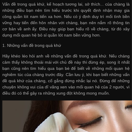
Vấn đề trong quá khứ, kế hoạch tương lai, sở thích... của chàng là
những điều bạn nên tìm hiểu trước khi quyết định
nhận may gia
công quần lót nam
tiến xa hơn. Nếu có ý định duy trì mối tình bền
vững hay tiến đến hôn nhân với chàng, bạn nên nắm rõ thông tin
cơ bản về anh ấy. Điều này giúp bạn hiểu rõ về chàng, từ đó xây
dựng mối quan hệ
bỏ sỉ quần lót nam
bền vững hơn.
1. Những vấn đề trong quá khứ
Hãy khéo léo hỏi anh về những vấn đề trong quá khứ. Nếu chàng
cảm thấy không thoải mái với chủ đề này thì đừng ép, song ít nhất
bạn cũng nên tìm hiểu qua bạn bè để biết về những mối quan hệ
nghiêm túc của chàng trước đây. Cần lưu ý, khi bạn biết những vấn
đề quá khứ của chàng, cố gắng đừng nhắc lại nó. Đừng để những
chuyện không vui của dĩ vãng xen vào mối quan hệ của 2 người, vì
điều đó có thể gây ra những xung đột không mong muốn.