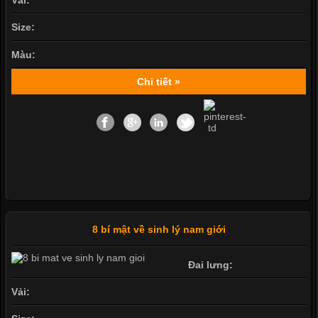
Vải:
Size:
Màu:
Chi tiết »
8 bí mật về sinh lý nam giới
Đai lưng:
Vải: