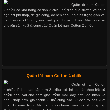
Quần lót nam Cotton
Chất Liệu Lycra Có Gì Đặc Biệt Trong Ngành Thời Trang?
2 chiều có khả năng co dãn 2 chiều cố định của hướng vải thun
Xu hướng thời trang trẻ và quần lót nam giá sỉ
dệt, chi phí thấp, dể gia công, độ bền cao, ít bị tình trạng giãn vải
Cập nhật 2026-05-27 17:03:46
và chảy xệ. - Công ty sản xuất quần lót nam Trung Mai: là cơ sở
chuyên sản xuất & cung cấp Quần lót nam Cotton 2 chiều.
Vải Lycra Là Gì? Chất Liệu Co Giãn Được Ưa Chuộng Trong
Giặt và bảo quản quần lót nam đúng cách
Ngành May Mặc Trong ngành thời trang hiện đại, các loại vải có
khả năng co giãn tốt ngày càng được ưa chuộng nhằm mang lại
cảm giác thoải mái cho người mặc. Trong đó, vải Lycra là một
trong những chất liệu nổi bật nhờ độ đàn hồi cao,
Mẫu quần lót nam giá rẻ sốt hè 2017
Những mẩu quần lót nam thông dụng hiện nay
Chất Liệu Bamboo Xu Hướng Mới Trong Ngành Thời Trang
Quần lót nam Cotton 4 chiều
Bộ sưu tập quần lót nam Boxer TpHCM
Quần lót nam Cotton
Cập nhật 2026-05-21 14:59:25
4 chiều là loại cao cấp hơn 2 chiều, có thể co dãn theo bất cứ
Trong những năm gần đây, vải Bamboo đang trở thành một
chiều nào, vải cho cảm giác mềm mại, dày hơn, độ nhăn và
trong những chất liệu được yêu thích trong ngành thời trang
nhàu thấp hơn, giá thành vì thế cũng cao. - Công ty sản xuất
Quần lót nam boxer thun lạnh
nhờ đặc tính mềm mại, thoáng khí và thân thiện với môi trường.
quần lót nam Trung Mai: là cơ sở chuyên sản xuất & cung cấp