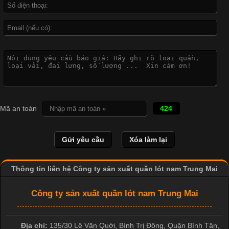
Công Nghệ In Chuyển Nhiệt Trong Ngành Thời Trang Hiện
Đại
Cập nhật 2026-04-21 15:41:03
In Chuyển Nhiệt Là Gì? Công Nghệ In Hiện Đại Trong Ngành
Mã an toàn
424
May Mặc Trong ngành in ấn và thời trang, in chuyển nhiệt đang
là một trong những công nghệ phổ biến nhờ khả năng tạo ra
hình ảnh sắc nét và bền màu. Đặc biệt, kỹ thuật này được ứng
dụng rộng rãi trong sản xuất áo thun, đồ thể thao
Thông tin liên hệ Công ty sản xuất quần lót nam Trung Mai
Công ty sản xuất quần lót nam Trung Mai
Địa chỉ:
135/30 Lê Văn Quới, Bình Trị Đông
,
Quận Bình Tân
,