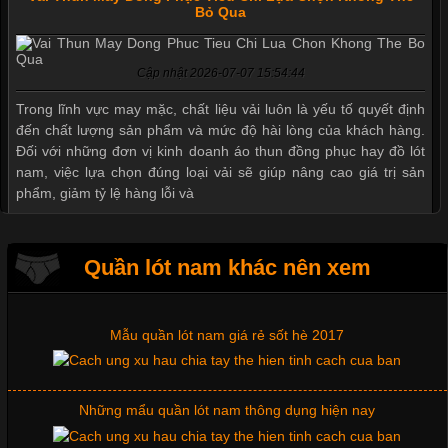
Bỏ Qua
Mẫu quần short quần lót nam nữ hè thu 2017
Cập nhật 2026-07-07 15:54:44
Thị hiều quần lót nam bơi lội nam và nữ 2017
Trong lĩnh vực may mặc, chất liệu vải luôn là yếu tố quyết định
đến chất lượng sản phẩm và mức độ hài lòng của khách hàng.
Đối với những đơn vị kinh doanh áo thun đồng phục hay đồ lót
nam, việc lựa chọn đúng loại vải sẽ giúp nâng cao giá trị sản
Xu hướng thời trang trẻ và quần lót nam giá sỉ
phẩm, giảm tỷ lệ hàng lỗi và
Giặt và bảo quản quần lót nam đúng cách
Quần lót nam khác nên xem
Tìm Hiểu Các Kiểu Cổ Áo Thun Được Ưa Chuộng Trong
Ngành Thời Trang
Mẫu quần lót nam giá rẻ sốt hè 2017
Cập nhật 2026-06-01 16:20:50
Những mẩu quần lót nam thông dụng hiện nay
Áo thun là một trong những trang phục phổ biến nhất hiện nay
nhờ tính tiện dụng, dễ phối đồ và phù hợp với nhiều đối tượng.