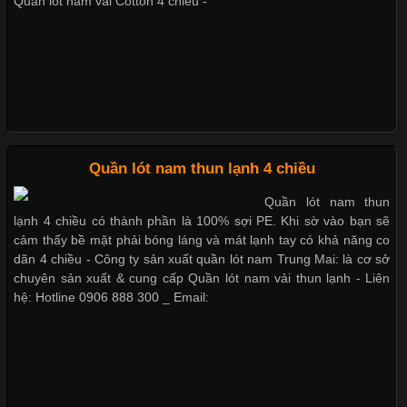
Không chỉ được ứng dụng trong quần áo thường ngày, loại vải
Quần lót nam vải Cotton 4 chiều -
này còn xuất hiện nhiều trong các sản phẩm đồ lót
Nguyên bộ quần lót nam Boxer thun lạnh giá rẻ
Dễ chịu hơn với quần lót nam giá rẻ vải Cotton 4 chiều
Những Loại Vải Thun Thông Dụng Và Đặc Điểm Nổi Bật
Cập nhật 2026-05-20 14:58:56
Quần lót nam thun lạnh 4 chiều
Vải thun là một trong những chất liệu được sử dụng rộng rãi
Quần lót nam thun
nhất trong ngành thời trang nhờ đặc tính co giãn, mềm mại và
lạnh 4 chiều có thành phần là 100% sợi PE. Khi sờ vào bạn sẽ
thoải mái khi mặc. Từ áo thun, đồ thể thao cho đến đồ lót nam,
cảm thấy bề mặt phải bóng láng và mát lạnh tay có khả năng co
vải thun luôn đóng vai trò quan trọng trong quá trình sản xuất.
dãn 4 chiều - Công ty sản xuất quần lót nam Trung Mai: là cơ sở
Hiện nay, nhu cầu tìm kiếm quần lót nam giá
chuyên sản xuất & cung cấp Quần lót nam vải thun lạnh - Liên
hệ: Hotline 0906 888 300 _ Email:
Xu Hướng Form Áo Thun Phổ Biến Trong Ngành May Mặc