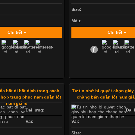
Size:
Màu:
Chi tiết »
Chi tiết »
c bất di bất dịch trong cách
Tự tin nhờ bí quyết chọn già
 hợp trang phục nam quần lót
chàng bán quần lót nam giá
nam giá rẻ
Đai lưng:
Đai 
Vải:
Vải:
Size: