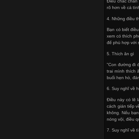
Điều chắc chắn 
rõ hơn về cá tí
4. Những điều t
Bạn có biết điều
xem có thích ph
để phù hợp với 
5. Thích ăn gì
"Con đường đi đ
trai mình thíc
buổi hẹn hò, đảm
6. Suy nghĩ về 
Điều này có lẽ 
cách gián tiếp 
không. Nếu bạn 
nóng vội, điều q
7. Suy nghĩ về t