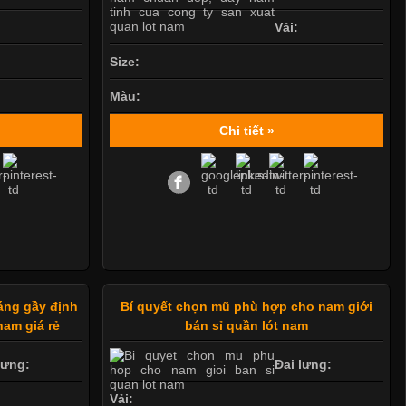
Vải:
Size:
Màu:
Chi tiết »
áng gầy định
Bí quyết chọn mũ phù hợp cho nam giới
nam giá rẻ
bán sỉ quần lót nam
lưng:
Đai lưng:
Vải: