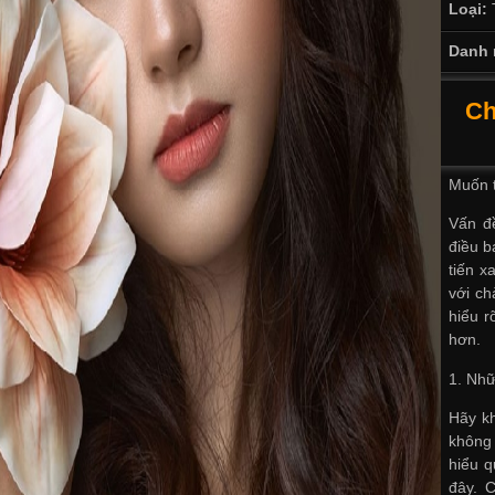
Loại:
Danh 
Ch
Muốn t
Vấn đề
điều b
tiến x
với ch
hiểu r
hơn.
1. Nhữ
Hãy kh
không 
hiểu q
đây. 