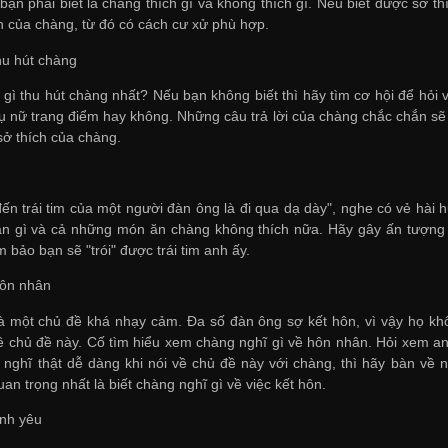
bạn phải biết là chàng thích gì và không thích gì. Nếu biết được sở 
nh của chàng, từ đó có cách cư xử phù hợp.
hu hút chàng
 gì thu hút chàng nhất? Nếu bạn không biết thì hãy tìm cơ hội để hỏi 
ụ nữ trang điểm hay không. Những câu trả lời của chàng chắc chắn sẽ
sở thích của chàng.
ến trái tim của một người đàn ông là đi qua dạ dày", nghe có vẻ hài h
h ăn gì và cả những món ăn chàng không thích nữa. Hãy gây ấn tượn
 bảo bạn sẽ "trói" được trái tim anh ấy.
hôn nhân
là một chủ đề khá nhạy cảm. Đa số đàn ông sợ kết hôn, vì vậy họ kh
về chủ đề này. Cố tìm hiểu xem chàng nghĩ gì về hôn nhân. Hỏi xem a
nghĩ thật dễ dàng khi nói về chủ đề này với chàng, thì hãy bàn về 
uan trọng nhất là biết chàng nghĩ gì về việc kết hôn.
ình yêu