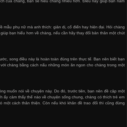
thích của chàng, bạn sẽ hiểu chàng nhiều hơn. Điều này giúp bạn nắm
về mẫu phụ nữ mà anh thích: giản dị, cổ điển hay hiện đại. Hỏi chàng
 giúp bạn hiểu hơn về chàng, nếu cần hãy thay đổi bản thân một chút
ước, song điều này là hoàn toàn đúng trên thực tế. Bạn nên biết bạn
g với chàng bằng cách nấu những món ăn ngon cho chàng trong một
ông muốn nói về chuyện này. Do đó, trước tiên, bạn nên đề cập một
nh ấy cảm thấy thế nào về chuyện sống chung, chàng có thích trẻ em
nó một cách thân thiện. Còn nếu khó khăn đề trao đổi thì cũng đừng