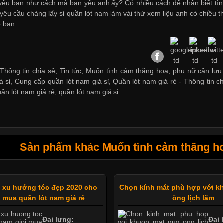
yêu bạn như cách mà bạn yêu anh ấy? Có nhiều cách để nhận biết tì
 yêu cầu chàng
lấy sỉ quần lót nam
làm vài thứ xem liệu anh có chiều t
 bạn.
Thông tin chia sẻ, Tin tức, Muốn tình cảm thăng hoa, phụ nữ cần lưu ý
á sỉ
,
Cung cấp quần lót nam giá sỉ
,
Quần lót nam giá rẻ
-
Thông tin ch
uần lót nam giá rẻ
,
quần lót nam giá sỉ
Sản phẩm khác Muốn tình cảm thăng hoa
 xu hướng tóc đẹp 2020 cho
Chọn kính mát phù hợp với k
 mua quần lót nam giá rẻ
ông lịch lãm
Đai lưng:
Đai 