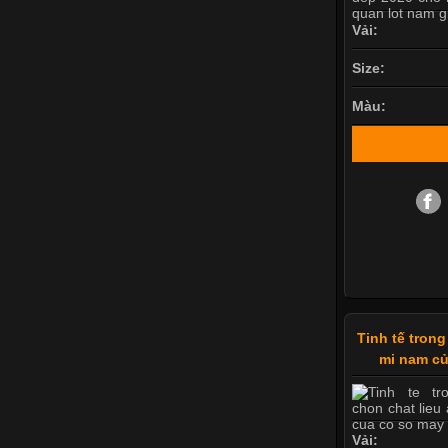
Vải:
Size:
Màu:
Tinh tế trong
mi nam củ
Vải: