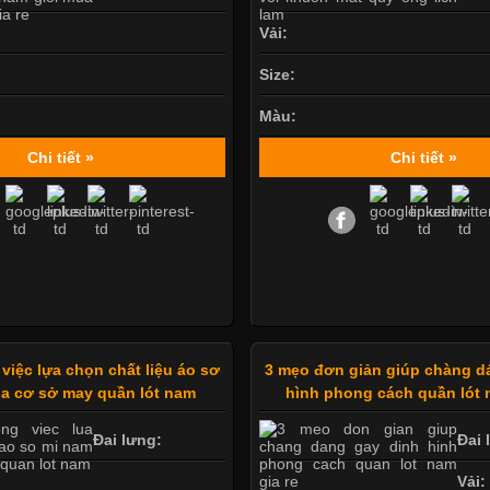
Vải:
Size:
Màu:
Chi tiết »
Chi tiết »
 việc lựa chọn chất liệu áo sơ
3 mẹo đơn giản giúp chàng d
a cơ sở may quần lót nam
hình phong cách quần lót 
Đai lưng:
Đai 
Vải: