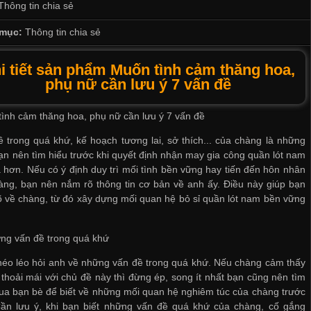
Thông tin chia sẻ
mục:
Thông tin chia sẻ
i tiết sản phẩm Muốn tình cảm thăng hoa,
phụ nữ cần lưu ý 7 vấn đề
ình cảm thăng hoa, phụ nữ cần lưu ý 7 vấn đề
 trong quá khứ, kế hoạch tương lai, sở thích... của chàng là những
ạn nên tìm hiểu trước khi quyết định
nhận may gia công quần lót nam
a hơn. Nếu có ý định duy trì mối tình bền vững hay tiến đến hôn nhân
àng, bạn nên nắm rõ thông tin cơ bản về anh ấy. Điều này giúp bạn
õ về chàng, từ đó xây dựng mối quan hệ
bỏ sỉ quần lót nam
bền vững
ng vấn đề trong quá khứ
éo léo hỏi anh về những vấn đề trong quá khứ. Nếu chàng cảm thấy
thoải mái với chủ đề này thì đừng ép, song ít nhất bạn cũng nên tìm
ua bạn bè để biết về những mối quan hệ nghiêm túc của chàng trước
Cần lưu ý, khi bạn biết những vấn đề quá khứ của chàng, cố gắng