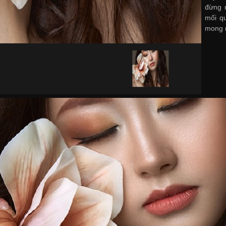
đừng 
mối qu
mong 