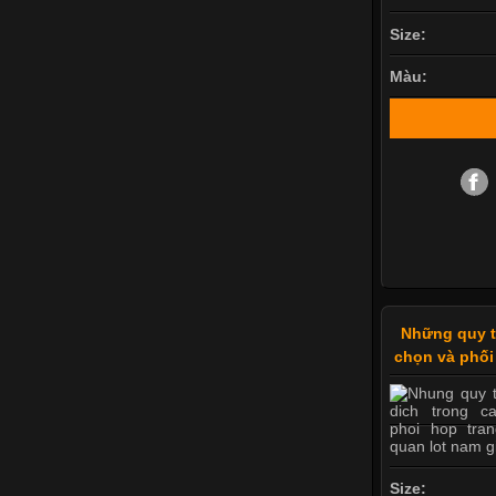
Size:
Màu:
Những quy tắ
chọn và phối
Size: