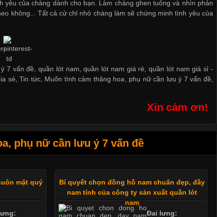
nh yêu của chàng dành cho bạn. Làm chàng ghen tuông và nhìn phản
heo không... Tất cả cử chỉ nhỏ chàng làm sẽ chứng minh tình yêu của
 7 vấn đề, quần lót nam, quần lót nam giá rẻ, quần lót nam giá sỉ -
ia sẻ
,
Tin tức
,
Muốn tình cảm thăng hoa
,
phụ nữ cần lưu ý 7 vấn đề
,
Xin cám ơn!
, phụ nữ cần lưu ý 7 vấn đề
huôn mặt quý
Bí quyết chọn đồng hồ nam chuẩn đẹp, đầy
nam tính của công ty sản xuất quần lót
nam
lưng:
Đai lưng: