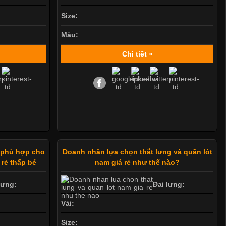
Size:
Màu:
Chi tiết »
y phù hợp cho
Doanh nhân lựa chọn thắt lưng và quần lót
 rẻ thấp bé
nam giá rẻ như thế nào?
lưng:
Đai lưng:
Vải:
Size: