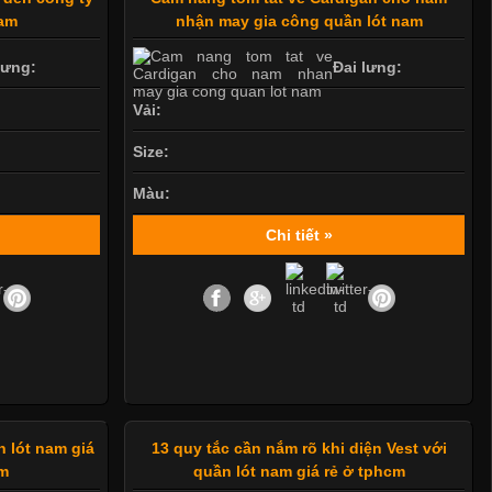
nam
nhận may gia công quần lót nam
lưng:
Đai lưng:
Vải:
Size:
Màu:
Chi tiết »
 lót nam giá
13 quy tắc cần nắm rõ khi diện Vest với
am
quần lót nam giá rẻ ở tphcm