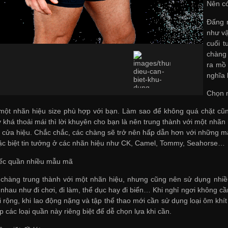
Nên có
Đấng m
như vậ
cuối t
chàng 
ra mồ 
nghĩa 
Chọn n
 một nhãn hiệu size phù hợp với bạn. Làm sao để không quá chặt cũ
khá thoải mái thì lời khuyên cho bạn là nên trung thành với một nhãn h
ác cửa hiệu. Chắc chắc, các chàng sẽ trở nên hấp dẫn hơn với những mà
c biệt tin tưởng ở các nhãn hiệu như CK, Camel, Tommy, Seahorse…
ếc quần nhiều mẫu mã
 chàng trung thành với một nhãn hiệu, nhưng cũng nên sử dụng nhi
nhau như đi chơi, đi làm, thể dục hay đi biển… Khi nghỉ ngơi không cầ
 rộng, khi lao động nặng và tập thể thao mới cần sử dụng loại ôm khít
 các loại quần này riêng biệt để dễ chọn lựa khi cần.