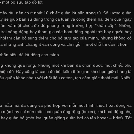
 một bộ sưu tập đồ lót
ày râu nên có ít nhất 10 chiếc quần lót sẵn trong tủ. Số lượng quần
y sẽ giúp bạn sử dụng trong cả tuần và cộng thêm hai đêm của ngày
uần, và một chiếc để đề phòng trong trường hợp "khẩn cấp". Những
trai năng động hay tham gia các hoạt động ngoài trời hay người hay
hôi thì cần bổ sung thêm cho bộ sưu tập của mình, nhưng không có
là những anh chàng ít vận động và chỉ ngồi lì một chỗ thì cần ít hơn.
hãn hiệu đò lót riêng cho mình
ng không quá rộng. Nhưng một khi bạn đã chọn được một chiếc phù
iệu đó. Đây cũng là cách để tiết kiệm thời gian khi chọn giữa hàng tá
u quần khác nhau với chất liệu cotton, tạo cảm giác thoải mái. Nhiều
ều mẫu mã đa dạng và phù hợp với mỗi một hình thức hoạt động và
n mặc hay chỉ nên mặc loại quần ống rộng (boxer), khi hoạt động nhẹ
 hay quần bó (một loại quần giống quần bơi có tên boxer – brief). Tốt