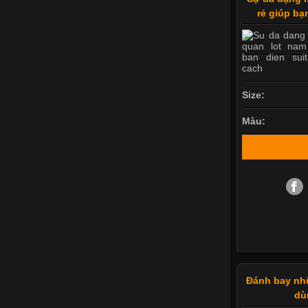
rẻ giúp bạ
Size:
Màu:
Đánh bay nhữ
dù