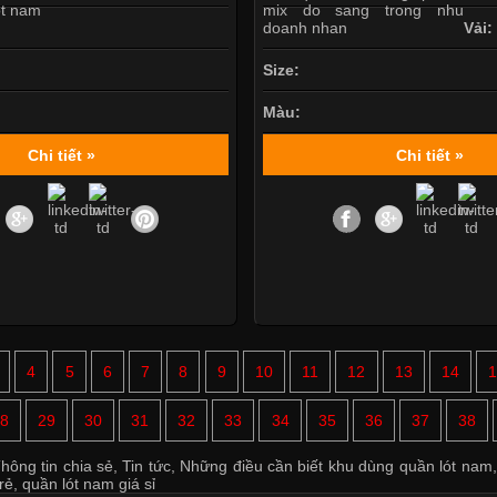
Vải:
Size:
Màu:
Chi tiết »
Chi tiết »
4
5
6
7
8
9
10
11
12
13
14
8
29
30
31
32
33
34
35
36
37
38
hông tin chia sẻ
,
Tin tức
,
Những điều cần biết khu dùng quần lót nam
rẻ
,
quần lót nam giá sỉ