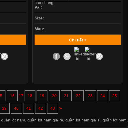
Vải:
Size:
Màu:
Chi tiết »
15
16
17
18
19
20
21
22
23
24
25
»
Mẫu quần short quần lót nam nữ hè thu 2017
39
40
41
42
43
,
quần lót nam
,
quần lót nam giá rẻ
,
quần lót nam giá sỉ
,
quần lót nam
,