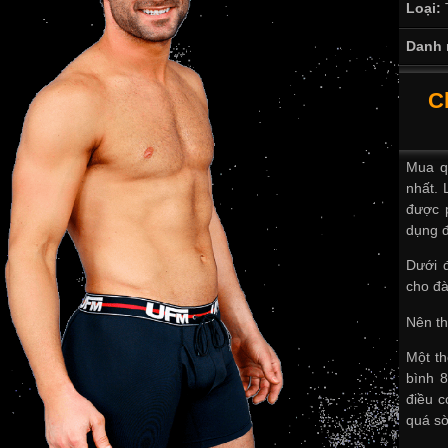
Loại:
Danh 
C
Mua q
nhất. 
được 
dụng đ
Dưới 
cho đà
Nên t
Một th
bình 
điều c
quá sờ