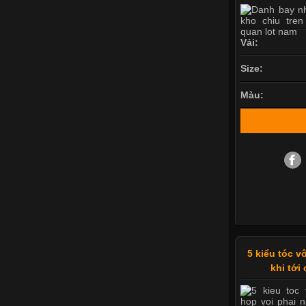
Vải:
Size:
Màu:
5 kiểu tóc 
khi tới