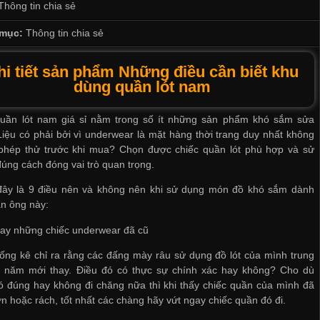
Thông tin chia sẻ
mục:
Thông tin chia sẻ
hi tiết sản phẩm Những điều cần biết khu
dùng quần lót nam
uần lót nam giá sỉ
nằm trong số ít những sản phẩm khó sắm sửa
Liệu có phải bởi vì underwear là mặt hàng thời trang duy nhất không
phép thử trước khi mua? Chọn được chiếc quần lót phù hợp và sử
úng cách đóng vai trò quan trọng.
đây là 9 điều nên và không nên khi sử dụng món đồ khó sắm dành
n ông này:
hay những chiếc underwear đã cũ
ống kê chỉ ra rằng các đấng mày râu sử dụng đồ lót của mình trung
8 năm mới thay. Điều đó có thực sự chính xác hay không? Cho dù
ó đúng hay không đi chăng nữa thì khi thấy chiếc quần của mình đã
n hoặc rách, tốt nhất các chàng hãy vứt ngay chiếc quần đó đi.