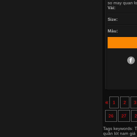
Vải:
Size:
Màu:
«
1
2
3
26
27
2
Tags keywords:
T
quần lót nam giá 