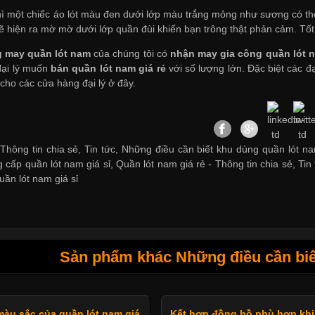
hì một chiếc áo lót màu đen dưới lớp màu trắng mỏng như sương có th
sẽ hiện ra mờ mờ dưới lớp quần đùi khiến bạn trông thật phản cảm. Tố
 may quần lót nam
của chúng tôi có
nhận may gia công quần lót 
đại lý muốn
bán quần lót nam giá rẻ
với số lượng lớn. Đặc biệt các đ
cho các cửa hàng đại lý ở đây.
Thông tin chia sẻ, Tin tức, Những điều cần biết khu dùng quần lót na
 cấp quần lót nam giá sỉ
,
Quần lót nam giá rẻ
-
Thông tin chia sẻ
,
Tin
uần lót nam giá sỉ
Sản phẩm khác Những điều cần biế
àu sắc của quần lót nam giá
Kết hợp đồng hồ phù hợp khi