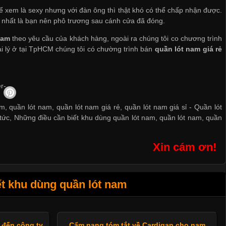
ể xem là sexy nhưng với đàn ông thì thật khó có thể chấp nhận được.
t nhất là bạn nên phô trương sau cánh cửa đã đóng.
nam
theo yêu cầu của khách hàng, ngoài ra chúng tôi co chương trình
ại lý ở tại TpHCM chúng tôi có chường trình bán
quần lót nam giá rẻ
m, quần lót nam, quần lót nam giá rẻ, quần lót nam giá sỉ -
Quần lót
 tức
,
Những điều cần biết khu dùng quần lót nam
,
quần lót nam
,
quần
Xin cám ơn!
t khu dùng quần lót nam
 đến công ty
Cẩm nang tóm tắt về Cardigan cho nam