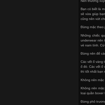
Nên thường xuyê
Bạn có biết là m
sẽ vừa giúp bạn
cũng nên vứt ch
Đừng mặc theo 
Những chiếc qu
underwear nên t
vẻ nam tính. Cứ
Đừng nên để các
Các vết ố vàng t
ố đó. Các vết ố
thì tốt nhất bạn
Không nên mặc q
Không nên mặc n
loại quần boxer
Đừng phô trương