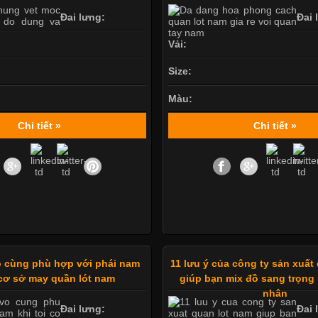
Đai lưng:
Đai 
Vải:
Size:
Màu:
Chi tiết »
Chi tiết »
vô cùng phù hợp với phái nam
11 lưu ý của công ty sản xuất
 cơ sở may quần lót nam
giúp bạn mix đồ sang trọng
nhân
Đai lưng:
Đai 