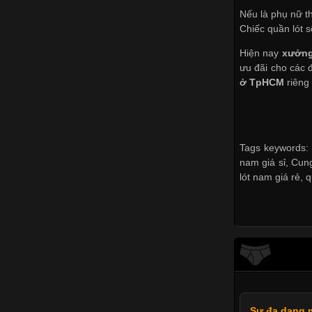
Nếu là phụ nữ t
Chiếc quần lót 
Hiện nay
xưởng
ưu đãi cho các 
ở TpHCM
riêng 
Tags keywords: 
nam giá sỉ
,
Cung
lót nam giá rẻ
,
q
Sự đa dạng m