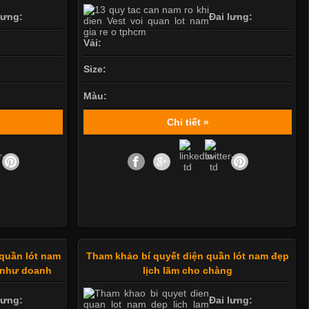
lưng:
Đai lưng:
Vải:
Size:
Màu:
Chi tiết »
 quần lót nam
Tham khảo bí quyết diện quần lót nam đẹp
 như doanh
lịch lãm cho chàng
lưng:
Đai lưng: