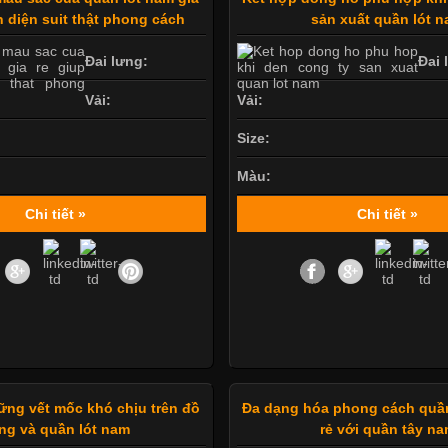
n diện suit thật phong cách
sản xuất quần lót 
Đai lưng:
Đai 
Vải:
Vải:
Size:
Màu:
Chi tiết »
Chi tiết »
ng vết mốc khó chịu trên đồ
Đa dạng hóa phong cách quần
ng và quần lót nam
rẻ với quần tây n