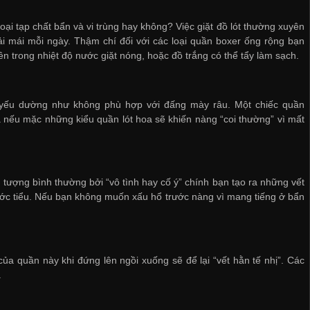
oại tạp chất bẩn và vi trùng hay không? Việc giặt đồ lót thường xuyên
ải mái mỗi ngày. Thậm chí đối với các loại quần boxer ống rộng bạn
 trong nhiệt độ nước giặt nóng, hoặc đồ trắng có thể tẩy làm sạch.
i yếu dường như không phù hợp với đấng mày râu. Một chiếc quần
 nếu mặc những kiểu quần lót hoa sẽ khiến nàng “coi thường” vì mất
 tượng bình thường bởi “vô tình hay cố ý” chính bạn tạo ra những vết
 nước tiểu. Nếu bạn không muốn xấu hổ trước nàng vì mang tiếng ở bẩn
a quần này khi đứng lên ngồi xuống sẽ để lại “vết hằn tế nhị”. Các
.