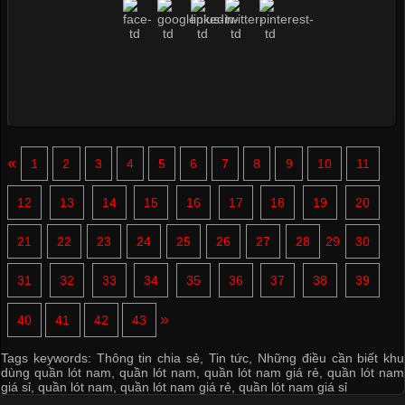
«
1
2
3
4
5
6
7
8
9
10
11
12
13
14
15
16
17
18
19
20
21
22
23
24
25
26
27
28
29
30
31
32
33
34
35
36
37
38
39
»
40
41
42
43
Tags keywords:
Thông tin chia sẻ
,
Tin tức
,
Những điều cần biết khu
dùng quần lót nam
,
quần lót nam
,
quần lót nam giá rẻ
,
quần lót nam
giá sỉ
,
quần lót nam
,
quần lót nam giá rẻ
,
quần lót nam giá sỉ