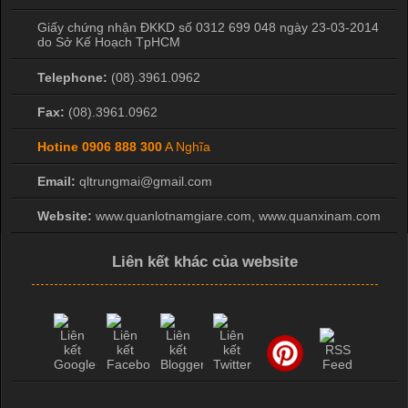
Áo phông là một trong những trang phục phổ biến nhất trong
Giấy chứng nhận ĐKKD số 0312 699 048 ngày 23-03-2014
đời sống hiện đại nhờ sự tiện lợi, thoải mái và dễ phối đồ.
do Sở Kế Hoạch TpHCM
Không chỉ xuất hiện trong thời trang thường ngày, áo phông còn
Telephone:
(08).3961.0962
được ứng dụng rộng rãi trong ngành sản xuất may mặc, đặc
biệt là các sản phẩm từ vải thun. Hiện nay,
Fax:
(08).3961.0962
Hotine
0906 888 300
A Nghĩa
Email:
qltrungmai@gmail.com
Công Nghệ In Chuyển Nhiệt Trong Ngành Thời Trang Hiện
Đại
Website:
www.quanlotnamgiare.com, www.quanxinam.com
Liên kết khác của website
Cập nhật 2026-04-21 15:41:03
In Chuyển Nhiệt Là Gì? Công Nghệ In Hiện Đại Trong Ngành
May Mặc Trong ngành in ấn và thời trang, in chuyển nhiệt đang
là một trong những công nghệ phổ biến nhờ khả năng tạo ra
hình ảnh sắc nét và bền màu. Đặc biệt, kỹ thuật này được ứng
dụng rộng rãi trong sản xuất áo thun, đồ thể thao