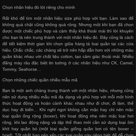
Chọn nhãn hiệu đò lót riêng cho mình
Rất khó để tìm một nhãn hiệu size phù hợp với bạn. Làm sao để
không quá chặt cũng không quá rộng. Nhưng một khi bạn đã chọn
được một chiếc phù hợp và cảm thấy khá thoải mái thì lời khuyên
cho bạn là nên trung thành với một nhãn hiệu đó. Đây cũng là cách
để tiết kiệm thời gian khi chọn giữa hàng tá loại quần tại các cửa
hiệu. Chắc chắc, các chàng sẽ trở nên hấp dẫn hơn với những màu
quần khác nhau với chất liệu cotton, tạo cảm giác thoải mái. Nhiều
đấng mày râu đặc biệt tin tưởng ở các nhãn hiệu như CK, Camel,
Tommy, Seahorse…
Chọn những chiếc quần nhiều mẫu mã
Bạn là một anh chàng trung thành với một nhãn hiệu, nhưng cũng
nên sử dụng nhiều mẫu mã đa dạng và phù hợp với mỗi một hình
thức hoạt động và hoản cảnh khác nhau như đi chơi, đi làm, thể
dục hay đi biển… Khi nghỉ ngơi không cần mặc hay chỉ nên mặc
loại quần ống rộng (boxer), khi hoạt động nhẹ nên mặc loại hơi
rộng, khi lao động nặng và tập thể thao mới cần sử dụng loại ôm
khít hay quần bó (một loại quần giống quần bơi có tên boxer –
brief). Tốt nhất bạn nên xếp các loại quần này riêng biệt để dễ chọn