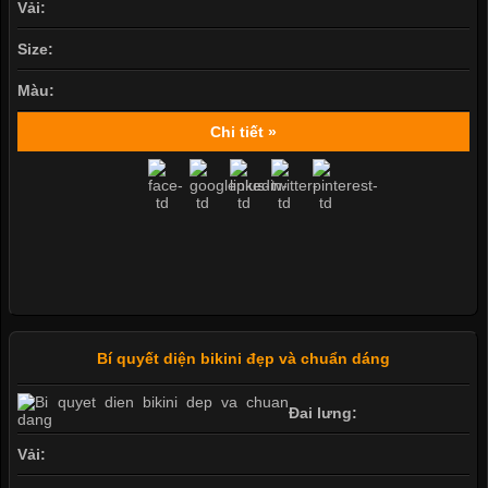
Vải:
Size:
Màu:
Chi tiết »
Bí quyết diện bikini đẹp và chuẩn dáng
Đai lưng:
Vải: