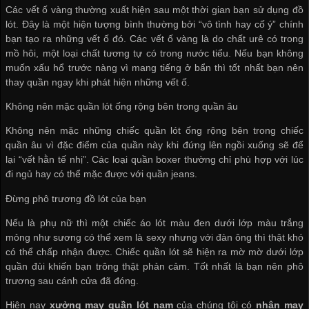
Các vết ố vàng thường xuất hiện sau một thời gian bạn sử dụng đồ
lót. Đây là một hiện tượng bình thường bởi “vô tình hay cố ý” chính
bạn tạo ra những vết ố đó. Các vết ố vàng là do chất urê có trong
mồ hôi, một loại chất tương tự có trong nước tiểu. Nếu bạn không
muốn xấu hổ trước nàng vì mang tiếng ở bẩn thì tốt nhất bạn nên
thay quần ngay khi phát hiện những vết ố.
Không nên mặc quần lót ống rộng bên trong quần âu
Không nên mặc những chiếc quần lót ống rộng bên trong chiếc
quần âu vì đặc điểm của quần này khi đứng lên ngồi xuống sẽ để
lại “vết hằn tế nhị”. Các loại quần boxer thường chỉ phù hợp với lúc
đi ngủ hay có thể mặc được với quần jeans.
Đừng phô trương đồ lót của bạn
Nếu là phụ nữ thì một chiếc áo lót màu đen dưới lớp màu trắng
mỏng như sương có thể xem là sexy nhưng với đàn ông thì thật khó
có thể chấp nhận được. Chiếc quần lót sẽ hiện ra mờ mờ dưới lớp
quần đùi khiến bạn trông thật phản cảm. Tốt nhất là bạn nên phô
trương sau cánh cửa đã đóng.
Hiện nay
xưởng may quần lót nam
của chúng tôi có
nhận may