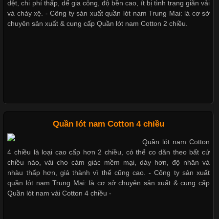
Ngành Thời Trang
dệt, chi phí thấp, dể gia công, độ bền cao, ít bị tình trạng giãn vải
và chảy xệ. - Công ty sản xuất quần lót nam Trung Mai: là cơ sở
chuyên sản xuất & cung cấp Quần lót nam Cotton 2 chiều.
Cập nhật 2026-06-01 16:20:50
Áo thun là một trong những trang phục phổ biến nhất hiện nay
nhờ tính tiện dụng, dễ phối đồ và phù hợp với nhiều đối tượng.
Bên cạnh chất liệu và kiểu dáng, phần cổ áo cũng là yếu tố
quan trọng tạo nên phong cách riêng cho từng sản phẩm. Mỗi
loại cổ áo sẽ mang đến một vẻ đẹp khác
Quần lót nam Cotton 4 chiều
Quần lót nam Cotton
Những Mẫu Áo Thun Đồng Phục Công Ty Được Ưa
4 chiều là loại cao cấp hơn 2 chiều, có thể co dãn theo bất cứ
Chuộng Hiện Nay
chiều nào, vải cho cảm giác mềm mại, dày hơn, độ nhăn và
nhàu thấp hơn, giá thành vì thế cũng cao. - Công ty sản xuất
quần lót nam Trung Mai: là cơ sở chuyên sản xuất & cung cấp
Cập nhật 2026-06-01 14:23:34
Quần lót nam vải Cotton 4 chiều -
Trong môi trường kinh doanh hiện đại, việc xây dựng hình ảnh
chuyên nghiệp đóng vai trò quan trọng đối với sự phát triển của