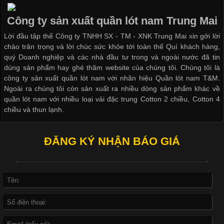
Cập nhật 2026-05-21 14:59:25
Công ty sản xuất quần lót nam Trung Mai
Trong những năm gần đây, vải Bamboo đang trở thành một
Lời đầu tập thể Công ty TNHH SX - TM - XNK Trung Mai xin gởi lời
trong những chất liệu được yêu thích trong ngành thời trang
chào trân trọng và lời chúc sức khỏe tới toàn thể Quí khách hàng,
nhờ đặc tính mềm mại, thoáng khí và thân thiện với môi trường.
quý Doanh nghiệp và các nhà đầu tư trong và ngoài nước đã tin
Không chỉ được ứng dụng trong quần áo thường ngày, loại vải
dùng sản phẩm hay ghé thăm website của chúng tôi. Chúng tôi là
này còn xuất hiện nhiều trong các sản phẩm đồ lót
công ty sản xuất quần lót nam với nhãn hiệu Quần lót nam T&M.
Ngoài ra chúng tôi còn sản xuất ra nhiều dòng sản phẩm khác về
quần lót nam với nhiều loại vải đặc trung Cotton 2 chiều, Cotton 4
chiều và thun lạnh.
Những Loại Vải Thun Thông Dụng Và Đặc Điểm Nổi Bật
ĐĂNG KÝ NHẬN BÁO GIÁ
Cập nhật 2026-05-20 14:58:56
Vải thun là một trong những chất liệu được sử dụng rộng rãi
nhất trong ngành thời trang nhờ đặc tính co giãn, mềm mại và
thoải mái khi mặc. Từ áo thun, đồ thể thao cho đến đồ lót nam,
vải thun luôn đóng vai trò quan trọng trong quá trình sản xuất.
Hiện nay, nhu cầu tìm kiếm quần lót nam giá