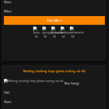
Size:
Màu:
Chi tiết »
Những trường hợp ghen tuông vô lối
Đai lưng:
Vải:
Size: