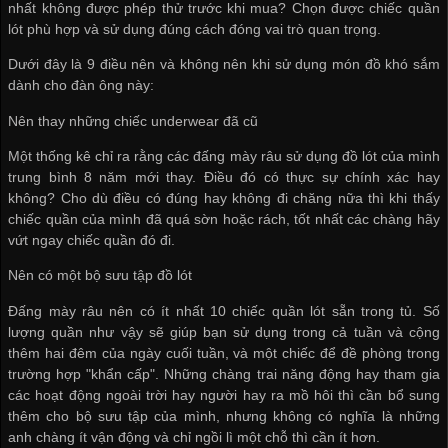
nhất không được phép thử trước khi mua? Chọn được chiếc quần
lót phù hợp và sử dụng đúng cách đóng vai trò quan trọng.
Dưới đây là 9 điều nên và không nên khi sử dụng món đồ khó sắm
dành cho đàn ông này:
Nên thay những chiếc underwear đã cũ
Một thống kê chỉ ra rằng các đấng mày râu sử dụng đồ lót của mình
trung bình 8 năm mới thay. Điều đó có thực sự chính xác hay
không? Cho dù điều có đúng hay không đi chăng nữa thì khi thấy
chiếc quần của mình đã quá sờn hoặc rách, tốt nhất các chàng hãy
vứt ngay chiếc quần đó đi.
Nên có một bộ sưu tập đồ lót
Đấng mày râu nên có ít nhất 10 chiếc quần lót sẵn trong tủ. Số
lượng quần như vậy sẽ giúp bạn sử dụng trong cả tuần và cộng
thêm hai đêm của ngày cuối tuần, và một chiếc để đề phòng trong
trường hợp "khẩn cấp". Những chàng trai năng động hay tham gia
các hoạt động ngoài trời hay người hay ra mồ hôi thì cần bổ sung
thêm cho bộ sưu tập của mình, nhưng không có nghĩa là những
anh chàng ít vận động và chỉ ngồi lì một chỗ thì cần ít hơn.