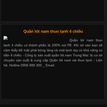
doanh nghiệp. Một trong những giải pháp hiệu quả được nhiều
đơn vị lựa chọn hiện nay là sử dụng áo thun đồng phục công ty.
Không chỉ giúp tạo sự đồng bộ, áo thun
Quần lót nam thun lạnh 4 chiều
Chất Liệu Lycra Có Gì Đặc Biệt Trong Ngành Thời Trang?
Quần lót nam thun
lạnh 4 chiều có thành phần là 100% sợi PE. Khi sờ vào bạn sẽ
Cập nhật 2026-05-27 17:03:46
cảm thấy bề mặt phải bóng láng và mát lạnh tay có khả năng co
dãn 4 chiều - Công ty sản xuất quần lót nam Trung Mai: là cơ sở
Vải Lycra Là Gì? Chất Liệu Co Giãn Được Ưa Chuộng Trong
chuyên sản xuất & cung cấp Quần lót nam vải thun lạnh - Liên
Ngành May Mặc Trong ngành thời trang hiện đại, các loại vải có
hệ: Hotline 0906 888 300 _ Email:
khả năng co giãn tốt ngày càng được ưa chuộng nhằm mang lại
cảm giác thoải mái cho người mặc. Trong đó, vải Lycra là một
trong những chất liệu nổi bật nhờ độ đàn hồi cao,
Chất Liệu Bamboo Xu Hướng Mới Trong Ngành Thời Trang