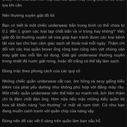
lựa khi cần.
Nên thường xuyên giặt đồ lót
Bạn có biết là một chiếc underwear bẩn trung bình có thể chứa từ
0,1 đến 1 gram các loại tạp chất bẩn và vi trùng hay không? Việc
giặt đồ lót thường xuyên sẽ vừa giúp bạn tránh được các loại bệnh
tật vừa tạo cho bạn cảm giác sạch sẽ thoải mái mỗi ngày. Thậm chí
đối với các loại quần boxer ống rộng bạn cũng nên vứt chúng vào
máy giặt sau mỗi lần sử dụng. Giặt giũ underwear thường xuyên
trong nhiệt độ nước giặt nóng, hoặc đồ trắng có thể tẩy làm sạch.
Đừng mặc theo phong cách của các quý cô
Những chiếc quần underwear cắt cao, ôm hông và sexy giống kiểu
bikini của phái yếu dường như không phù hợp với đấng mày râu.
Một chiếc quần underwear nên thể hiện sự mạnh mẽ, lịch lãm thậm
chí là đậm chất đàn ông. Hơn nữa nếu mặc những kiểu quần lót
hoa sẽ khiến nàng “coi thường” vì mất vẻ nam tính. Cứ như bạn
đang muốn cạnh tranh với quần chíp của nàng vậy.
Đừng nên để các vết ố vàng trên quần làm bạn xấu hổ