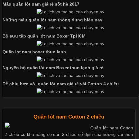
Mẫu quần lót nam giá rẻ sốt hè 2017
Những mẩu quần lót nam thông dụng hiện nay
Bộ sưu tập quần lót nam Boxer TpHCM
Quần lót nam boxer thun lạnh
Cập nhật 2026-07-07 15:54:44
Nguyên bộ quần lót nam Boxer thun lạnh giá rẻ
Trong lĩnh vực may mặc, chất liệu vải luôn là yếu tố quyết định
đến chất lượng sản phẩm và mức độ hài lòng của khách hàng.
Dễ chịu hơn với quần lót nam giá rẻ vải Cotton 4 chiều
Đối với những đơn vị kinh doanh áo thun đồng phục hay đồ lót
nam, việc lựa chọn đúng loại vải sẽ giúp nâng cao giá trị sản
phẩm, giảm tỷ lệ hàng lỗi và
Quần lót nam Cotton 2 chiều
Quần lót nam Cotton
2 chiều có khả năng co dãn 2 chiều cố định của hướng vải thun
Tìm Hiểu Các Kiểu Cổ Áo Thun Được Ưa Chuộng Trong