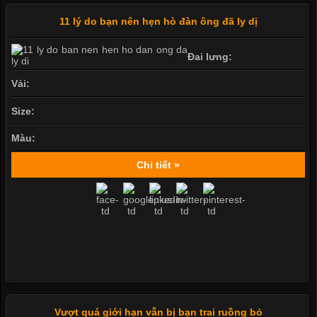
11 lý do bạn nên hẹn hò đàn ông đã ly dị
Đai lưng:
Vải:
Size:
Màu:
Chi tiết »
Vượt quá giới hạn vẫn bị bạn trai ruồng bỏ