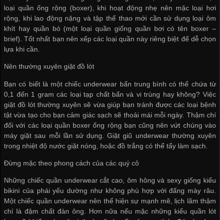
loại quần ống rộng (boxer), khi hoạt động nhẹ nên mặc loại hơi
rộng, khi lao động nặng và tập thể thao mới cần sử dụng loại ôm
khít hay quần bó (một loại quần giống quần bơi có tên boxer –
brief). Tốt nhất bạn nên xếp các loại quần này riêng biệt để dễ chọn
lựa khi cần.
Nên thường xuyên giặt đồ lót
Bạn có biết là một chiếc underwear bẩn trung bình có thể chứa từ
0,1 đến 1 gram các loại tạp chất bẩn và vi trùng hay không? Việc
giặt đồ lót thường xuyên sẽ vừa giúp bạn tránh được các loại bệnh
tật vừa tạo cho bạn cảm giác sạch sẽ thoải mái mỗi ngày. Thậm chí
đối với các loại quần boxer ống rộng bạn cũng nên vứt chúng vào
máy giặt sau mỗi lần sử dụng. Giặt giũ underwear thường xuyên
trong nhiệt độ nước giặt nóng, hoặc đồ trắng có thể tẩy làm sạch.
Đừng mặc theo phong cách của các quý cô
Những chiếc quần underwear cắt cao, ôm hông và sexy giống kiểu
bikini của phái yếu dường như không phù hợp với đấng mày râu.
Một chiếc quần underwear nên thể hiện sự mạnh mẽ, lịch lãm thậm
chí là đậm chất đàn ông. Hơn nữa nếu mặc những kiểu quần lót