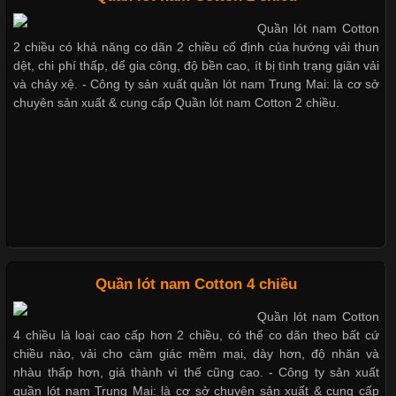
Bộ sưu tập quần lót nam Boxer TpHCM
Quần lót nam Cotton
Chất Liệu Lycra Có Gì Đặc Biệt Trong Ngành Thời Trang?
2 chiều có khả năng co dãn 2 chiều cố định của hướng vải thun
dệt, chi phí thấp, dể gia công, độ bền cao, ít bị tình trạng giãn vải
Cập nhật 2026-05-27 17:03:46
và chảy xệ. - Công ty sản xuất quần lót nam Trung Mai: là cơ sở
chuyên sản xuất & cung cấp Quần lót nam Cotton 2 chiều.
Vải Lycra Là Gì? Chất Liệu Co Giãn Được Ưa Chuộng Trong
Quần lót nam boxer thun lạnh
Ngành May Mặc Trong ngành thời trang hiện đại, các loại vải có
khả năng co giãn tốt ngày càng được ưa chuộng nhằm mang lại
cảm giác thoải mái cho người mặc. Trong đó, vải Lycra là một
trong những chất liệu nổi bật nhờ độ đàn hồi cao,
Nguyên bộ quần lót nam Boxer thun lạnh giá rẻ
Chất Liệu Bamboo Xu Hướng Mới Trong Ngành Thời Trang
Dễ chịu hơn với quần lót nam giá rẻ vải Cotton 4 chiều
Quần lót nam Cotton 4 chiều
Quần lót nam Cotton
Cập nhật 2026-05-21 14:59:25
4 chiều là loại cao cấp hơn 2 chiều, có thể co dãn theo bất cứ
Trong những năm gần đây, vải Bamboo đang trở thành một
chiều nào, vải cho cảm giác mềm mại, dày hơn, độ nhăn và
trong những chất liệu được yêu thích trong ngành thời trang
nhàu thấp hơn, giá thành vì thế cũng cao. - Công ty sản xuất
nhờ đặc tính mềm mại, thoáng khí và thân thiện với môi trường.
quần lót nam Trung Mai: là cơ sở chuyên sản xuất & cung cấp