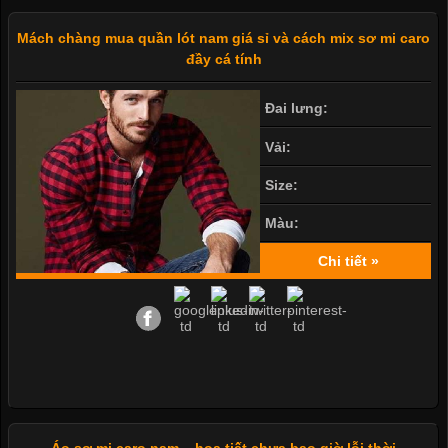
Mách chàng mua quần lót nam giá sỉ và cách mix sơ mi caro
đầy cá tính
Đai lưng:
Vải:
Size:
Màu:
Chi tiết »