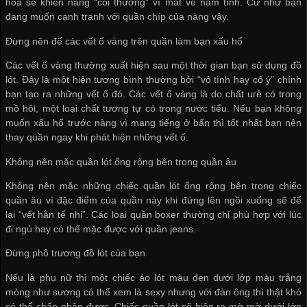
hoa sẽ khiến nàng “coi thường” vì mất vẻ nam tính. Cứ như bạn
đang muốn cạnh tranh với quần chíp của nàng vậy.
Đừng nên để các vết ố vàng trên quần làm bạn xấu hổ
Các vết ố vàng thường xuất hiện sau một thời gian bạn sử dụng đồ
lót. Đây là một hiện tượng bình thường bởi “vô tình hay cố ý” chính
bạn tạo ra những vết ố đó. Các vết ố vàng là do chất urê có trong
mồ hôi, một loại chất tương tự có trong nước tiểu. Nếu bạn không
muốn xấu hổ trước nàng vì mang tiếng ở bẩn thì tốt nhất bạn nên
thay quần ngay khi phát hiện những vết ố.
Không nên mặc quần lót ống rộng bên trong quần âu
Không nên mặc những chiếc quần lót ống rộng bên trong chiếc
quần âu vì đặc điểm của quần này khi đứng lên ngồi xuống sẽ để
lại “vết hằn tế nhị”. Các loại quần boxer thường chỉ phù hợp với lúc
đi ngủ hay có thể mặc được với quần jeans.
Đừng phô trương đồ lót của bạn
Nếu là phụ nữ thì một chiếc áo lót màu đen dưới lớp màu trắng
mỏng như sương có thể xem là sexy nhưng với đàn ông thì thật khó
có thể chấp nhận được. Chiếc quần lót sẽ hiện ra mờ mờ dưới lớp