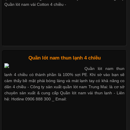
Không chỉ được ứng dụng trong quần áo thường ngày, loại vải
Quần lót nam vải Cotton 4 chiều -
này còn xuất hiện nhiều trong các sản phẩm đồ lót
Những Loại Vải Thun Thông Dụng Và Đặc Điểm Nổi Bật
Cập nhật 2026-05-20 14:58:56
Quần lót nam thun lạnh 4 chiều
Vải thun là một trong những chất liệu được sử dụng rộng rãi
Quần lót nam thun
nhất trong ngành thời trang nhờ đặc tính co giãn, mềm mại và
lạnh 4 chiều có thành phần là 100% sợi PE. Khi sờ vào bạn sẽ
thoải mái khi mặc. Từ áo thun, đồ thể thao cho đến đồ lót nam,
cảm thấy bề mặt phải bóng láng và mát lạnh tay có khả năng co
vải thun luôn đóng vai trò quan trọng trong quá trình sản xuất.
dãn 4 chiều - Công ty sản xuất quần lót nam Trung Mai: là cơ sở
Hiện nay, nhu cầu tìm kiếm quần lót nam giá
chuyên sản xuất & cung cấp Quần lót nam vải thun lạnh - Liên
hệ: Hotline 0906 888 300 _ Email:
Xu Hướng Form Áo Thun Phổ Biến Trong Ngành May Mặc