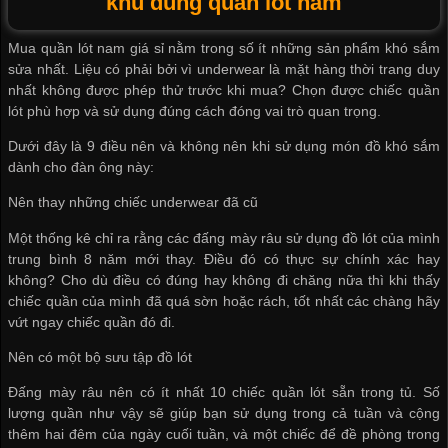
khu dùng quần lót nam
Mua quần lót nam giá sỉ
nằm trong số ít những sản phẩm khó sắm
sửa nhất. Liệu có phải bởi vì underwear là mặt hàng thời trang duy
nhất không được phép thử trước khi mua? Chọn được chiếc quần
lót phù hợp và sử dụng đúng cách đóng vai trò quan trọng.
Dưới đây là 9 điều nên và không nên khi sử dụng món đồ khó sắm
dành cho đàn ông này:
Nên thay những chiếc underwear đã cũ
Một thống kê chỉ ra rằng các đấng mày râu sử dụng đồ lót của mình
trung bình 8 năm mới thay. Điều đó có thực sự chính xác hay
không? Cho dù điều có đúng hay không đi chăng nữa thì khi thấy
chiếc quần của mình đã quá sờn hoặc rách, tốt nhất các chàng hãy
vứt ngay chiếc quần đó đi.
Nên có một bộ sưu tập đồ lót
Đấng mày râu nên có ít nhất 10 chiếc quần lót sẵn trong tủ. Số
lượng quần như vậy sẽ giúp bạn sử dụng trong cả tuần và cộng
thêm hai đêm của ngày cuối tuần, và một chiếc để đề phòng trong