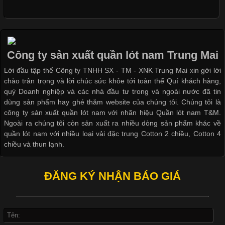
Cập nhật 2026-05-09 15:58:23
Các Form Áo Thun Phổ Biến Hiện Nay Và Xu Hướng Trong
Ngành May Mặc Áo thun là một trong những trang phục quen
thuộc và được sử dụng phổ biến nhất hiện nay. Không chỉ đa
Công ty sản xuất quần lót nam Trung Mai
dạng về màu sắc hay chất liệu, áo thun còn có nhiều form dáng
Lời đầu tập thể Công ty TNHH SX - TM - XNK Trung Mai xin gởi lời
khác nhau để phù hợp với từng phong cách thời trang và nhu
chào trân trọng và lời chúc sức khỏe tới toàn thể Quí khách hàng,
cầu
quý Doanh nghiệp và các nhà đầu tư trong và ngoài nước đã tin
dùng sản phẩm hay ghé thăm website của chúng tôi. Chúng tôi là
công ty sản xuất quần lót nam với nhãn hiệu Quần lót nam T&M.
Ngoài ra chúng tôi còn sản xuất ra nhiều dòng sản phẩm khác về
quần lót nam với nhiều loại vải đặc trung Cotton 2 chiều, Cotton 4
Khám Phá Áo Phông Trang Phục Phổ Biến Nhất Hiện Nay
chiều và thun lạnh.
Cập nhật 2026-04-24 17:24:50
ĐĂNG KÝ NHẬN BÁO GIÁ
Áo phông là một trong những trang phục phổ biến nhất trong
đời sống hiện đại nhờ sự tiện lợi, thoải mái và dễ phối đồ.
Không chỉ xuất hiện trong thời trang thường ngày, áo phông còn
được ứng dụng rộng rãi trong ngành sản xuất may mặc, đặc
biệt là các sản phẩm từ vải thun. Hiện nay,