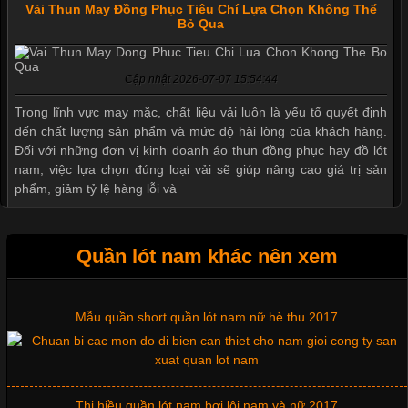
Vải Thun May Đồng Phục Tiêu Chí Lựa Chọn Không Thể
Bỏ Qua
Cập nhật 2026-07-07 15:54:44
Trong lĩnh vực may mặc, chất liệu vải luôn là yếu tố quyết định
đến chất lượng sản phẩm và mức độ hài lòng của khách hàng.
Đối với những đơn vị kinh doanh áo thun đồng phục hay đồ lót
nam, việc lựa chọn đúng loại vải sẽ giúp nâng cao giá trị sản
phẩm, giảm tỷ lệ hàng lỗi và
Quần lót nam khác nên xem
Tìm Hiểu Các Kiểu Cổ Áo Thun Được Ưa Chuộng Trong
Ngành Thời Trang
Mẫu quần short quần lót nam nữ hè thu 2017
Cập nhật 2026-06-01 16:20:50
Áo thun là một trong những trang phục phổ biến nhất hiện nay
Thị hiều quần lót nam bơi lội nam và nữ 2017