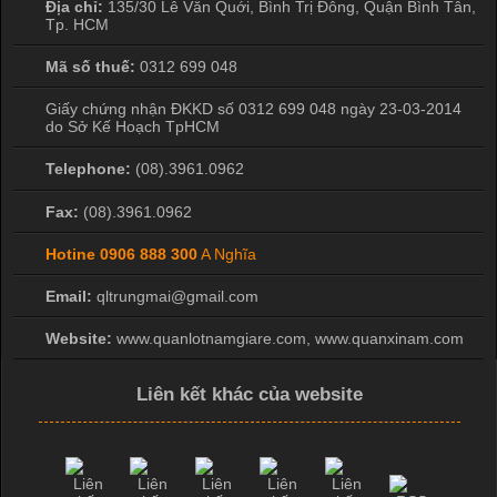
Địa chỉ:
135/30 Lê Văn Quới, Bình Trị Đông
,
Quận Bình Tân
,
Tp. HCM
Mã số thuế:
0312 699 048
Giấy chứng nhận ĐKKD số 0312 699 048 ngày 23-03-2014
do Sở Kế Hoạch TpHCM
Telephone:
(08).3961.0962
Fax:
(08).3961.0962
Hotine
0906 888 300
A Nghĩa
Email:
qltrungmai@gmail.com
Website:
www.quanlotnamgiare.com, www.quanxinam.com
Liên kết khác của website