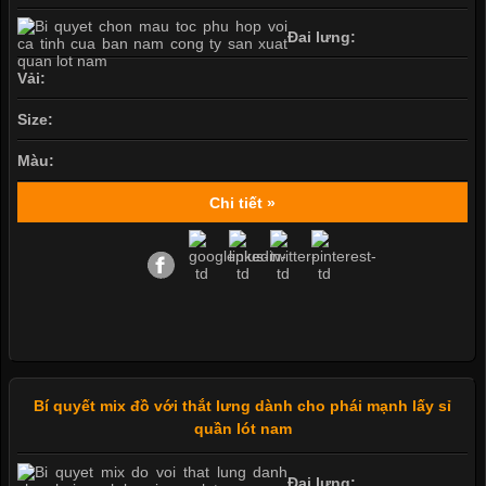
Đai lưng:
Vải:
Size:
Màu:
Chi tiết »
Bí quyết mix đồ với thắt lưng dành cho phái mạnh lấy sỉ
quần lót nam
Đai lưng: