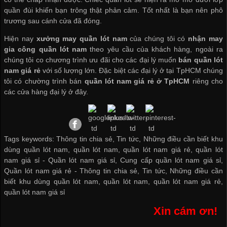
quần đùi khiến bạn trông thật phản cảm. Tốt nhất là bạn nên phô
trương sau cánh cửa đã đóng.
Hiện nay
xưởng may quần lót nam
của chúng tôi có
nhận may
gia công quần lót nam
theo yêu cầu của khách hàng, ngoài ra
chúng tôi co chương trình ưu đãi cho các đại lý muốn
bán quần lót
nam giá rẻ
với số lượng lớn. Đặc biệt các đại lý ở tại TpHCM chúng
tôi có chường trình bán
quần lót nam giá rẻ ở TpHCM
riêng cho
các cửa hàng đại lý ở đây.
Tags keywords: Thông tin chia sẻ, Tin tức, Những điều cần biết khu
dùng quần lót nam, quần lót nam, quần lót nam giá rẻ, quần lót
nam giá sỉ -
Quần lót nam giá sỉ
,
Cung cấp quần lót nam giá sỉ
,
Quần lót nam giá rẻ
-
Thông tin chia sẻ
,
Tin tức
,
Những điều cần
biết khu dùng quần lót nam
,
quần lót nam
,
quần lót nam giá rẻ
,
quần lót nam giá sỉ
Xin cám ơn!