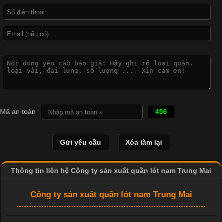
Công Nghệ In Chuyển Nhiệt Trong Ngành Thời Trang Hiện
Đại
Cập nhật 2026-04-21 15:41:03
In Chuyển Nhiệt Là Gì? Công Nghệ In Hiện Đại Trong Ngành
Mã an toàn
456
May Mặc Trong ngành in ấn và thời trang, in chuyển nhiệt đang
là một trong những công nghệ phổ biến nhờ khả năng tạo ra
hình ảnh sắc nét và bền màu. Đặc biệt, kỹ thuật này được ứng
dụng rộng rãi trong sản xuất áo thun, đồ thể thao
Thông tin liên hệ Công ty sản xuất quần lót nam Trung Mai
Công ty sản xuất quần lót nam Trung Mai