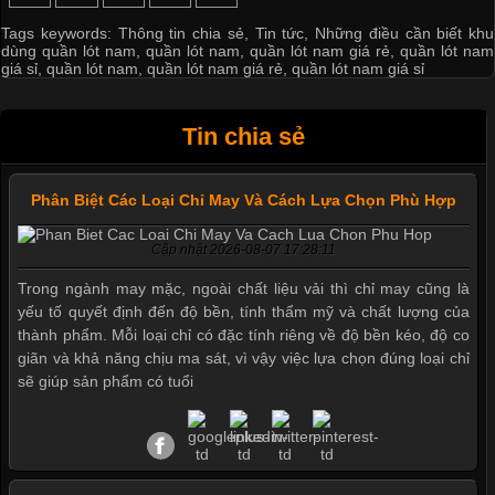
Tags keywords:
Thông tin chia sẻ
,
Tin tức
,
Những điều cần biết khu
dùng quần lót nam
,
quần lót nam
,
quần lót nam giá rẻ
,
quần lót nam
giá sỉ
,
quần lót nam
,
quần lót nam giá rẻ
,
quần lót nam giá sỉ
Tin chia sẻ
Phân Biệt Các Loại Chỉ May Và Cách Lựa Chọn Phù Hợp
Cập nhật 2026-08-07 17:28:11
Trong ngành may mặc, ngoài chất liệu vải thì chỉ may cũng là
yếu tố quyết định đến độ bền, tính thẩm mỹ và chất lượng của
thành phẩm. Mỗi loại chỉ có đặc tính riêng về độ bền kéo, độ co
giãn và khả năng chịu ma sát, vì vậy việc lựa chọn đúng loại chỉ
sẽ giúp sản phẩm có tuổi