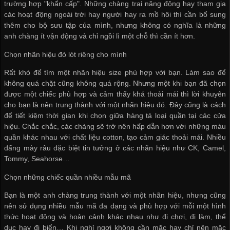
trường hợp "khẩn cấp". Những chàng trai năng động hay tham gia
các hoạt động ngoài trời hay người hay ra mồ hôi thì cần bổ sung
thêm cho bộ sưu tập của mình, nhưng không có nghĩa là những
anh chàng ít vận động và chỉ ngồi lì một chỗ thì cần ít hơn.
Chọn nhãn hiệu đò lót riêng cho mình
Rất khó để tìm một nhãn hiệu size phù hợp với bạn. Làm sao để
không quá chặt cũng không quá rộng. Nhưng một khi bạn đã chọn
được một chiếc phù hợp và cảm thấy khá thoải mái thì lời khuyên
cho bạn là nên trung thành với một nhãn hiệu đó. Đây cũng là cách
để tiết kiệm thời gian khi chọn giữa hàng tá loại quần tại các cửa
hiệu. Chắc chắc, các chàng sẽ trở nên hấp dẫn hơn với những màu
quần khác nhau với chất liệu cotton, tạo cảm giác thoải mái. Nhiều
đấng mày râu đặc biệt tin tưởng ở các nhãn hiệu như CK, Camel,
Tommy, Seahorse…
Chọn những chiếc quần nhiều mẫu mã
Bạn là một anh chàng trung thành với một nhãn hiệu, nhưng cũng
nên sử dụng nhiều mẫu mã đa dạng và phù hợp với mỗi một hình
thức hoạt động và hoản cảnh khác nhau như đi chơi, đi làm, thể
dục hay đi biển… Khi nghỉ ngơi không cần mặc hay chỉ nên mặc