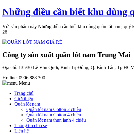
Những điều cần biết khu dùng 
Với sản phẩm này Những điều cần biết khu dùng quần lót nam, quý khá
26
Công ty sản xuất quần lót nam Trung Mai
Địa chỉ: 135/30 Lê Văn Quới, Bình Trị Đông, Q. Bình Tân, Tp HC
Hotline: 0906 888 300
Menu
Trang chủ
Giới thiệu
Quần lót nam
Quần lót nam Cotton 2 chiều
Quần lót nam Cotton 4 chiều
Quần lót nam thun lạnh 4 chiều
Thông tin chia sẻ
Liên hệ