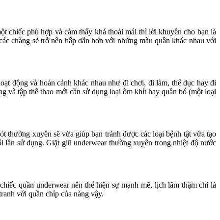
 chiếc phù hợp và cảm thấy khá thoải mái thì lời khuyên cho bạn là
c, các chàng sẽ trở nên hấp dẫn hơn với những màu quần khác nhau với
ạt động và hoản cảnh khác nhau như đi chơi, đi làm, thể dục hay đi
g và tập thể thao mới cần sử dụng loại ôm khít hay quần bó (một loại
lót thường xuyên sẽ vừa giúp bạn tránh được các loại bệnh tật vừa tạo
i lần sử dụng. Giặt giũ underwear thường xuyên trong nhiệt độ nước
hiếc quần underwear nên thể hiện sự mạnh mẽ, lịch lãm thậm chí là
ranh với quần chíp của nàng vậy.