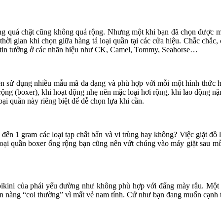
ng quá chặt cũng không quá rộng. Nhưng một khi bạn đã chọn được một
 thời gian khi chọn giữa hàng tá loại quần tại các cửa hiệu. Chắc chắ
iệt tin tưởng ở các nhãn hiệu như CK, Camel, Tommy, Seahorse…
n sử dụng nhiều mẫu mã đa dạng và phù hợp với mỗi một hình thức ho
g (boxer), khi hoạt động nhẹ nên mặc loại hơi rộng, khi lao động nặn
oại quần này riêng biệt để dễ chọn lựa khi cần.
 đến 1 gram các loại tạp chất bẩn và vi trùng hay không? Việc giặt đồ 
 loại quần boxer ống rộng bạn cũng nên vứt chúng vào máy giặt sau mỗ
ikini của phái yếu dường như không phù hợp với đấng mày râu. Một c
n nàng “coi thường” vì mất vẻ nam tính. Cứ như bạn đang muốn cạnh t