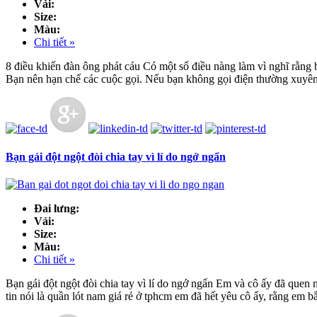
Vải:
Size:
Màu:
Chi tiết »
8 điều khiến đàn ông phát cáu Có một số điều nàng làm vì nghĩ rằng b
Bạn nên hạn chế các cuộc gọi. Nếu bạn không gọi điện thường xuyên
Bạn gái đột ngột đòi chia tay vì lí do ngớ ngẩn
Đai lưng:
Vải:
Size:
Màu:
Chi tiết »
Bạn gái đột ngột đòi chia tay vì lí do ngớ ngẩn Em và cô ấy đã quen
tin nói là quần lót nam giá rẻ ở tphcm em đã hết yêu cô ấy, rằng em bắ