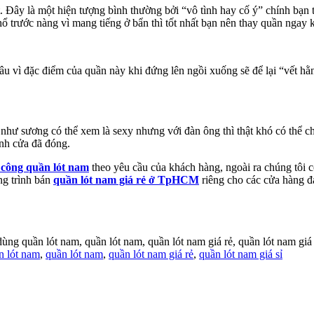
. Đây là một hiện tượng bình thường bởi “vô tình hay cố ý” chính bạn t
 trước nàng vì mang tiếng ở bẩn thì tốt nhất bạn nên thay quần ngay k
 vì đặc điểm của quần này khi đứng lên ngồi xuống sẽ để lại “vết hằn 
như sương có thể xem là sexy nhưng với đàn ông thì thật khó có thể c
ánh cửa đã đóng.
 công quần lót nam
theo yêu cầu của khách hàng, ngoài ra chúng tôi 
ng trình bán
quần lót nam giá rẻ ở TpHCM
riêng cho các cửa hàng đạ
ùng quần lót nam, quần lót nam, quần lót nam giá rẻ, quần lót nam giá 
n lót nam
,
quần lót nam
,
quần lót nam giá rẻ
,
quần lót nam giá sỉ