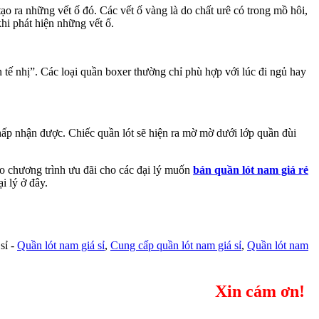
ạo ra những vết ố đó. Các vết ố vàng là do chất urê có trong mồ hôi,
hi phát hiện những vết ố.
tế nhị”. Các loại quần boxer thường chỉ phù hợp với lúc đi ngủ hay
hấp nhận được. Chiếc quần lót sẽ hiện ra mờ mờ dưới lớp quần đùi
co chương trình ưu đãi cho các đại lý muốn
bán quần lót nam giá rẻ
i lý ở đây.
sỉ -
Quần lót nam giá sỉ
,
Cung cấp quần lót nam giá sỉ
,
Quần lót nam
Xin cám ơn!