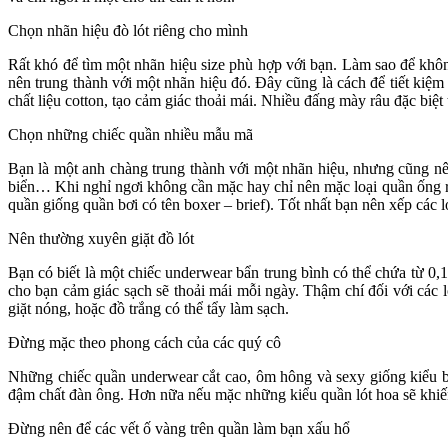
Chọn nhãn hiệu đò lót riêng cho mình
Rất khó để tìm một nhãn hiệu size phù hợp với bạn. Làm sao để khô
nên trung thành với một nhãn hiệu đó. Đây cũng là cách để tiết kiệm
chất liệu cotton, tạo cảm giác thoải mái. Nhiều đấng mày râu đặc b
Chọn những chiếc quần nhiều mẫu mã
Bạn là một anh chàng trung thành với một nhãn hiệu, nhưng cũng nê
biển… Khi nghỉ ngơi không cần mặc hay chỉ nên mặc loại quần ống rộn
quần giống quần bơi có tên boxer – brief). Tốt nhất bạn nên xếp các l
Nên thường xuyên giặt đồ lót
Bạn có biết là một chiếc underwear bẩn trung bình có thể chứa từ 0,1
cho bạn cảm giác sạch sẽ thoải mái mỗi ngày. Thậm chí đối với các
giặt nóng, hoặc đồ trắng có thể tẩy làm sạch.
Đừng mặc theo phong cách của các quý cô
Những chiếc quần underwear cắt cao, ôm hông và sexy giống kiểu b
đậm chất đàn ông. Hơn nữa nếu mặc những kiểu quần lót hoa sẽ khiế
Đừng nên để các vết ố vàng trên quần làm bạn xấu hổ