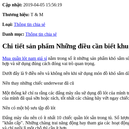
Cập nhật:
2019-04-05 15:56:19
Thương hiệu:
T & M
Loại:
Thông tin chia sẻ
Danh mục:
Thông tin chia sẻ
Chi tiết sản phẩm Những điều cần biết kh
Mua quần lót nam giá sỉ
nằm trong số ít những sản phẩm khó sắm sửa
hợp và sử dụng đúng cách đóng vai trò quan trọng.
Dưới đây là 9 điều nên và không nên khi sử dụng món đồ khó sắm d
Nên thay những chiếc underwear đã cũ
Một thống kê chỉ ra rằng các đấng mày râu sử dụng đồ lót của mình 
của mình đã quá sờn hoặc rách, tốt nhất các chàng hãy vứt ngay chiếc
Nên có một bộ sưu tập đồ lót
Đấng mày râu nên có ít nhất 10 chiếc quần lót sẵn trong tủ. Số lư
"khẩn cấp". Những chàng trai năng động hay tham gia các hoạt động
và chỉ ngồi lì một chỗ thì cần ít hơn.