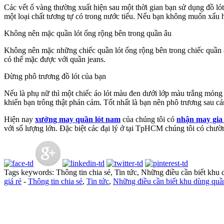
Các vết ố vàng thường xuất hiện sau một thời gian bạn sử dụng đồ lót
một loại chất tương tự có trong nước tiểu. Nếu bạn không muốn xấu hổ
Không nên mặc quần lót ống rộng bên trong quần âu
Không nên mặc những chiếc quần lót ống rộng bên trong chiếc quần âu
có thể mặc được với quần jeans.
Đừng phô trương đồ lót của bạn
Nếu là phụ nữ thì một chiếc áo lót màu đen dưới lớp màu trắng mỏng 
khiến bạn trông thật phản cảm. Tốt nhất là bạn nên phô trương sau c
Hiện nay
xưởng may quần lót nam
của chúng tôi có
nhận may gia
với số lượng lớn. Đặc biệt các đại lý ở tại TpHCM chúng tôi có chườ
Tags keywords: Thông tin chia sẻ, Tin tức, Những điều cần biết khu d
giá rẻ
-
Thông tin chia sẻ
,
Tin tức
,
Những điều cần biết khu dùng quầ