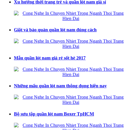
Xu hướng thời trang trẻ và quần lót nam giá sỉ
Giặt và bảo quản quần lót nam đúng cách
Mẫu quần lót nam giá rẻ sốt hè 2017
Những mẩu quần lót nam thông dụng hiện nay
Bộ sưu tập quần lót nam Boxer TpHCM