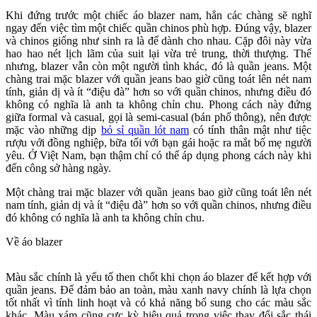
Khi đứng trước một chiếc áo blazer nam, hẳn các chàng sẽ nghĩ
ngay đến việc tìm một chiếc quần chinos phù hợp. Đúng vậy, blazer
và chinos giống như sinh ra là để dành cho nhau. Cặp đôi này vừa
hao hao nét lịch lãm của suit lại vừa trẻ trung, thời thượng. Thế
nhưng, blazer vẫn còn một người tình khác, đó là quần jeans. Một
chàng trai mặc blazer với quần jeans bao giờ cũng toát lên nét nam
tính, giản dị và ít “điệu đà” hơn so với quần chinos, nhưng điều đó
không có nghĩa là anh ta không chỉn chu. Phong cách này đứng
giữa formal và casual, gọi là semi-casual (bán phổ thông), nên được
mặc vào những dịp
bỏ sỉ quần lót nam
có tính thân mật như tiệc
rượu với đồng nghiệp, bữa tối với bạn gái hoặc ra mắt bố mẹ người
yêu. Ở Việt Nam, bạn thậm chí có thể áp dụng phong cách này khi
đến công sở hàng ngày.
Một chàng trai mặc blazer với quần jeans bao giờ cũng toát lên nét
nam tính, giản dị và ít “điệu đà” hơn so với quần chinos, nhưng điều
đó không có nghĩa là anh ta không chỉn chu.
Về áo blazer
Màu sắc chính là yếu tố then chốt khi chọn áo blazer để kết hợp với
quần jeans. Để đảm bảo an toàn, màu xanh navy chính là lựa chọn
tốt nhất vì tính linh hoạt và có khả năng bổ sung cho các màu sắc
khác. Màu xám cũng cực kỳ hiệu quả trong việc thay đổi sắc thái