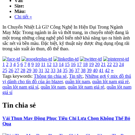
Vải:
Size:
Màu:
Chi tiết »
In Chuyển Nhiệt Là Gì? Công Nghệ In Hiện Đại Trong Ngành
May Mặc Trong ngành in ấn và thời trang, in chuyển nhiệt đang là
một trong những công nghệ phổ biến nhờ khả năng tạo ra hình ảnh
sắc nét và bền màu. Đặc biệt, kỹ thuật này được ứng dụng rộng rãi
trong sản xuất áo thun, đồ thể thao.
1
2
3
4
5
6
7
8
9
10
11
12
13
14
15
16
17
18
19
20
21
22
23
24
»
25
26
27
28
29
30
31
32
33
34
35
36
37
38
39
40
41
42
Tags keywords:
Thông tin chia sẻ
,
Tin tức
,
Những gợi ý mix đồ thú
vị dành cho tín đồ của áo blazer
,
quần lót nam
,
quần lót nam giá rẻ
,
quần lót nam giá sỉ
,
quần lót nam
,
quần lót nam giá rẻ
,
quần lót nam
giá sỉ
Tin chia sẻ
Vải Thun May Đồng Phục Tiêu Chí Lựa Chọn Không Thể Bỏ
Qua