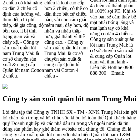
2 chiều có khả năng
chiều là loại cao cấp
4 chiều có thành phần
co dãn 2 chiều cố
hơn 2 chiều, có thể co
là 100% sợi PE. Khi sờ
định của hướng vải
dãn theo bất cứ chiều
vào bạn sẽ cảm thấy bề
thun dệt, chi phí
nào, vải cho cảm giác
mặt phải bóng láng và
thấp, dể gia công, độ
mềm mại, dày hơn, độ
mát lạnh tay có khả
bền cao, ít bị tình
nhăn và nhàu thấp
năng co dãn 4 chiều -
trạng giãn vải và
hơn, giá thành vì thế
Công ty sản xuất quần
chảy xệ. - Công ty
cũng cao. - Công ty
lót nam Trung Mai: là
sản xuất quần lót
sản xuất quần lót nam
cơ sở chuyên sản xuất
nam Trung Mai: là
Trung Mai: là cơ sở
& cung cấp Quần lót
cơ sở chuyên sản
chuyên sản xuất &
nam vải thun lạnh -
xuất & cung cấp
cung cấp Quần lót
Liên hệ: Hotline 0906
Quần lót nam Cotton
nam vải Cotton 4
888 300 _ Email:
2 chiều.
chiều -
Công ty sản xuất quần lót nam Trung Mai
Lời đầu tập thể Công ty TNHH SX - TM - XNK Trung Mai xin gởi
lời chào trân trọng và lời chúc sức khỏe tới toàn thể Quí khách hàng,
quý Doanh nghiệp và các nhà đầu tư trong và ngoài nước đã tin
dùng sản phẩm hay ghé thăm website của chúng tôi. Chúng tôi là
công ty sản xuất quần lót nam với nhãn hiệu Quần lót nam T&M.