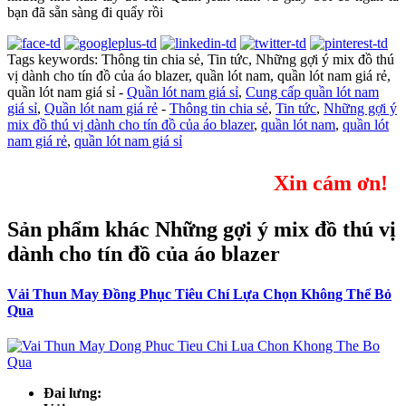
bạn đã sẵn sàng đi quẩy rồi
Tags keywords: Thông tin chia sẻ, Tin tức, Những gợi ý mix đồ thú
vị dành cho tín đồ của áo blazer, quần lót nam, quần lót nam giá rẻ,
quần lót nam giá sỉ -
Quần lót nam giá sỉ
,
Cung cấp quần lót nam
giá sỉ
,
Quần lót nam giá rẻ
-
Thông tin chia sẻ
,
Tin tức
,
Những gợi ý
mix đồ thú vị dành cho tín đồ của áo blazer
,
quần lót nam
,
quần lót
nam giá rẻ
,
quần lót nam giá sỉ
Xin cám ơn!
Sản phẩm khác Những gợi ý mix đồ thú vị
dành cho tín đồ của áo blazer
Vải Thun May Đồng Phục Tiêu Chí Lựa Chọn Không Thể Bỏ
Qua
Đai lưng: