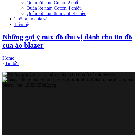
Quần lót nam Cotton 2 chiều
Quần lót nam Cotton 4 chiều
Quần lót nam thun lạnh 4 chiều
Thông tin chia sẻ
Liên hệ
Những gợi ý mix đồ thú vị dành cho tín đồ
của áo blazer
Home
›
Tin tức