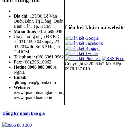
nam Trung Mai
Địa chỉ:
135/30 Lê Văn
Quới, Bình Trị Đông
,
Quận
Bình Tân
,
Tp. HCM
Liên kết khác của website
Mã số thuế:
0312 699 048
Giấy chứng nhận ĐKKD
số 0312 699 048 ngày 23-
03-2014 do Sở Kế Hoạch
TpHCM
Telephone:
(08).3961.0962
Fax:
(08).3961.0962
Copyright ©
2026 bởi Mr Hiệp
Hotine
0906 888 300
A
0976.137.019
Nghĩa
Email:
qltrungmai@gmail.com
Website:
www.quanlotnamgiare.com,
www.quanxinam.com
Đăng ký nhận báo giá
0906 888 300