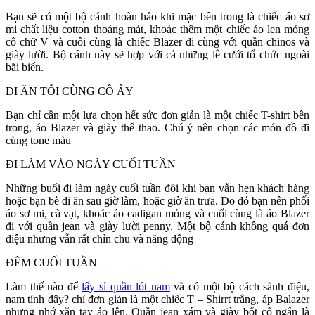
Bạn sẽ có một bộ cánh hoàn hảo khi mặc bên trong là chiếc áo sơ
mi chất liệu cotton thoáng mát, khoác thêm một chiếc áo len mỏng
cổ chữ V và cuối cùng là chiếc Blazer đi cùng với quần chinos và
giày lười. Bộ cánh này sẽ hợp với cả những lễ cưới tổ chức ngoài
bãi biển.
ĐI ĂN TỐI CÙNG CÔ ẤY
Bạn chỉ cần một lựa chọn hết sức đơn giản là một chiếc T-shirt bên
trong, áo Blazer và giày thể thao. Chú ý nên chọn các món đồ đi
cùng tone màu
ĐI LÀM VÀO NGÀY CUỐI TUẦN
Những buổi đi làm ngày cuối tuần đôi khi bạn vẫn hẹn khách hàng
hoặc bạn bè đi ăn sau giờ làm, hoặc giờ ăn trưa. Do đó bạn nên phối
áo sơ mi, cà vạt, khoác áo cadigan mỏng và cuối cùng là áo Blazer
đi với quần jean và giày lười penny. Một bộ cánh không quá đơn
điệu nhưng vẫn rất chỉn chu và năng động
ĐÊM CUỐI TUẦN
Làm thế nào để
lấy sỉ quần lót nam
và có một bộ cách sành điệu,
nam tính đây? chỉ đơn giản là một chiếc T – Shirrt trắng, áp Balazer
nhưng nhớ xắn tay áo lên. Quần jean xám và giày bốt cổ ngắn là