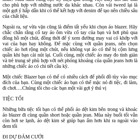
cho phù hợp với những nước da khác nhau. Còn vải tweed lại là
một gợi ý hấp dẫn khi có thể kết hợp với denim để tạo nên chiều sâu
của chất liệu.
Ngoài ra, sự vừa vặn cũng là điểm tất yếu khi chọn áo blazer. Hãy
chắc chắn rằng cổ tay áo ôm vừa cổ tay của bạn và hơi phủ qua
đồng hồ một chút, đồng thời để ý xem đường may vai có khớp với
vai của bạn hay không. Để mặc cùng với quần jeans, nên chọn
chiếc áo hơi rộng một chút, nếu không vạt áo có thể bị cộm lưng
quần khi bạn cài nút lại. Cuối cùng, một chiếc áo may đo tinh giản
và trẻ trung sẽ phù hợp với nét phóng khoáng của quần jeans hơn là
những chiếc áo có chi tiết cầu kỳ.
Một chiếc Blazer bạn có thể có nhiều cách để phối đồ tùy vào mục
đích của bạn. Cùng một chiếc áo bạn có thể mặc nó đi tiệc, đi làm,
đi chơi….Chúng tôi cho các bạn một vài gợi ý thú vị
TIỆC TỐI
Những bữa tiệc tối bạn có thể phối áo dệt kim bên trong và khoác
áo blazer đi cùng quần short hoặc quần jean. Mùa này buổi tối vẫn
còn hơi se lạnh, áo dệt kim sẽ giúp bạn ấm hơn khi ra ngoài vào
đem tối
ĐI DỰ ĐÁM CƯỚI