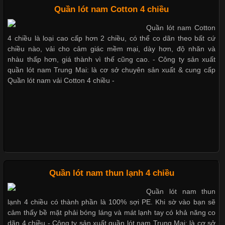
Quần lót nam Cotton 4 chiều
Quần lót nam boxer thun lạnh
Quần lót nam Cotton
Những Mẫu Áo Thun Đồng Phục Công Ty Được Ưa
4 chiều là loại cao cấp hơn 2 chiều, có thể co dãn theo bất cứ
Chuộng Hiện Nay
chiều nào, vải cho cảm giác mềm mại, dày hơn, độ nhăn và
nhàu thấp hơn, giá thành vì thế cũng cao. - Công ty sản xuất
Nguyên bộ quần lót nam Boxer thun lạnh giá rẻ
quần lót nam Trung Mai: là cơ sở chuyên sản xuất & cung cấp
Cập nhật 2026-06-01 14:23:34
Quần lót nam vải Cotton 4 chiều -
Trong môi trường kinh doanh hiện đại, việc xây dựng hình ảnh
Dễ chịu hơn với quần lót nam giá rẻ vải Cotton 4 chiều
chuyên nghiệp đóng vai trò quan trọng đối với sự phát triển của
doanh nghiệp. Một trong những giải pháp hiệu quả được nhiều
đơn vị lựa chọn hiện nay là sử dụng áo thun đồng phục công ty.
Không chỉ giúp tạo sự đồng bộ, áo thun
Quần lót nam thun lạnh 4 chiều
Quần lót nam thun
Chất Liệu Lycra Có Gì Đặc Biệt Trong Ngành Thời Trang?
lạnh 4 chiều có thành phần là 100% sợi PE. Khi sờ vào bạn sẽ
cảm thấy bề mặt phải bóng láng và mát lạnh tay có khả năng co
Cập nhật 2026-05-27 17:03:46
dãn 4 chiều - Công ty sản xuất quần lót nam Trung Mai: là cơ sở