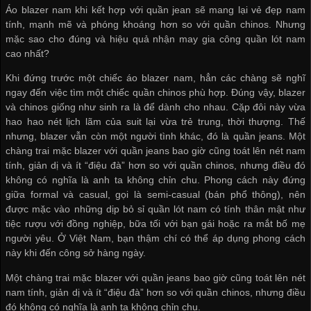
Áo blazer nam khi kết hợp với quần jean sẽ mang lại vẻ đẹp nam
tính, mạnh mẽ và phóng khoáng hơn so với quần chinos. Nhưng
mặc sao cho đúng và hiệu quả
nhận may gia công quần lót nam
cao nhất?
Khi đứng trước một chiếc áo blazer nam, hẳn các chàng sẽ nghĩ
ngay đến việc tìm một chiếc quần chinos phù hợp. Đúng vậy, blazer
và chinos giống như sinh ra là để dành cho nhau. Cặp đôi này vừa
hao hao nét lịch lãm của suit lại vừa trẻ trung, thời thượng. Thế
nhưng, blazer vẫn còn một người tình khác, đó là quần jeans. Một
chàng trai mặc blazer với quần jeans bao giờ cũng toát lên nét nam
tính, giản dị và ít “điệu đà” hơn so với quần chinos, nhưng điều đó
không có nghĩa là anh ta không chỉn chu. Phong cách này đứng
giữa formal và casual, gọi là semi-casual (bán phổ thông), nên
được mặc vào những dịp
bỏ sỉ quần lót nam
có tính thân mật như
tiệc rượu với đồng nghiệp, bữa tối với bạn gái hoặc ra mắt bố mẹ
người yêu. Ở Việt Nam, bạn thậm chí có thể áp dụng phong cách
này khi đến công sở hàng ngày.
Một chàng trai mặc blazer với quần jeans bao giờ cũng toát lên nét
nam tính, giản dị và ít “điệu đà” hơn so với quần chinos, nhưng điều
đó không có nghĩa là anh ta không chỉn chu.