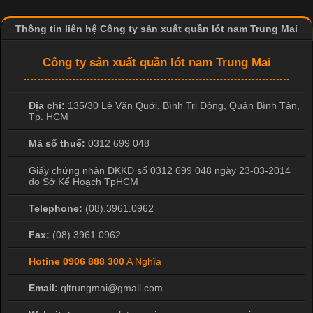
dạng về màu sắc hay chất liệu, áo thun còn có nhiều form dáng
khác nhau để phù hợp với từng phong cách thời trang và nhu
Thông tin liên hệ Công ty sản xuất quần lót nam Trung Mai
cầu
Công ty sản xuất quần lót nam Trung Mai
Địa chỉ:
135/30 Lê Văn Quới, Bình Trị Đông
,
Quận Bình Tân
,
Tp. HCM
Khám Phá Áo Phông Trang Phục Phổ Biến Nhất Hiện Nay
Mã số thuế:
0312 699 048
Cập nhật 2026-04-24 17:24:50
Giấy chứng nhận ĐKKD số 0312 699 048 ngày 23-03-2014
Áo phông là một trong những trang phục phổ biến nhất trong
do Sở Kế Hoạch TpHCM
đời sống hiện đại nhờ sự tiện lợi, thoải mái và dễ phối đồ.
Không chỉ xuất hiện trong thời trang thường ngày, áo phông còn
Telephone:
(08).3961.0962
được ứng dụng rộng rãi trong ngành sản xuất may mặc, đặc
biệt là các sản phẩm từ vải thun. Hiện nay,
Fax:
(08).3961.0962
Hotine
0906 888 300
A Nghĩa
Email:
qltrungmai@gmail.com
Công Nghệ In Chuyển Nhiệt Trong Ngành Thời Trang Hiện