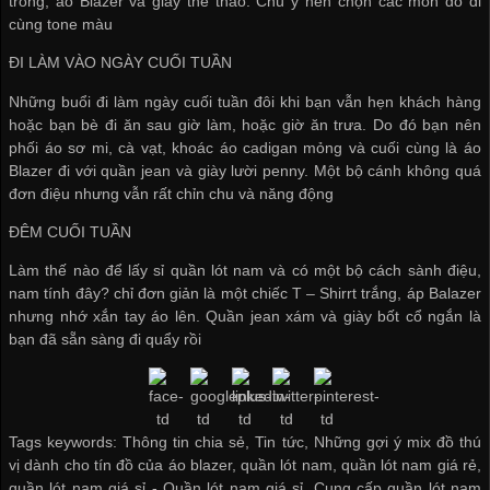
trong, áo Blazer và giày thể thao. Chú ý nên chọn các món đồ đi
cùng tone màu
ĐI LÀM VÀO NGÀY CUỐI TUẦN
Những buổi đi làm ngày cuối tuần đôi khi bạn vẫn hẹn khách hàng
hoặc bạn bè đi ăn sau giờ làm, hoặc giờ ăn trưa. Do đó bạn nên
phối áo sơ mi, cà vạt, khoác áo cadigan mỏng và cuối cùng là áo
Blazer đi với quần jean và giày lười penny. Một bộ cánh không quá
đơn điệu nhưng vẫn rất chỉn chu và năng động
ĐÊM CUỐI TUẦN
Làm thế nào để
lấy sỉ quần lót nam
và có một bộ cách sành điệu,
nam tính đây? chỉ đơn giản là một chiếc T – Shirrt trắng, áp Balazer
nhưng nhớ xắn tay áo lên. Quần jean xám và giày bốt cổ ngắn là
bạn đã sẵn sàng đi quẩy rồi
Tags keywords: Thông tin chia sẻ, Tin tức, Những gợi ý mix đồ thú
vị dành cho tín đồ của áo blazer, quần lót nam, quần lót nam giá rẻ,
quần lót nam giá sỉ -
Quần lót nam giá sỉ
,
Cung cấp quần lót nam