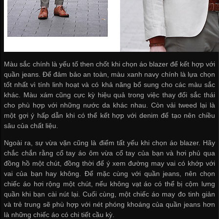
Màu sắc chính là yếu tố then chốt khi chọn áo blazer để kết hợp với
quần jeans. Để đảm bảo an toàn, màu xanh navy chính là lựa chọn
tốt nhất vì tính linh hoạt và có khả năng bổ sung cho các màu sắc
khác. Màu xám cũng cực kỳ hiệu quả trong việc thay đổi sắc thái
cho phù hợp với những nước da khác nhau. Còn vải tweed lại là
một gợi ý hấp dẫn khi có thể kết hợp với denim để tạo nên chiều
sâu của chất liệu.
Ngoài ra, sự vừa vặn cũng là điểm tất yếu khi chọn áo blazer. Hãy
chắc chắn rằng cổ tay áo ôm vừa cổ tay của bạn và hơi phủ qua
đồng hồ một chút, đồng thời để ý xem đường may vai có khớp với
vai của bạn hay không. Để mặc cùng với quần jeans, nên chọn
chiếc áo hơi rộng một chút, nếu không vạt áo có thể bị cộm lưng
quần khi bạn cài nút lại. Cuối cùng, một chiếc áo may đo tinh giản
và trẻ trung sẽ phù hợp với nét phóng khoáng của quần jeans hơn
là những chiếc áo có chi tiết cầu kỳ.