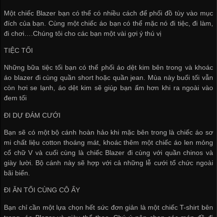
Một chiếc Blazer bạn có thể có nhiều cách để phối đồ tùy vào mục
đích của bạn. Cùng một chiếc áo bạn có thể mặc nó đi tiệc, đi làm,
đi chơi….Chúng tôi cho các bạn một vài gợi ý thú vị
TIỆC TỐI
Những bữa tiệc tối bạn có thể phối áo dệt kim bên trong và khoác
áo blazer đi cùng quần short hoặc quần jean. Mùa này buổi tối vẫn
còn hơi se lạnh, áo dệt kim sẽ giúp bạn ấm hơn khi ra ngoài vào
đem tối
ĐI DỰ ĐÁM CƯỚI
Bạn sẽ có một bộ cánh hoàn hảo khi mặc bên trong là chiếc áo sơ
mi chất liệu cotton thoáng mát, khoác thêm một chiếc áo len mỏng
cổ chữ V và cuối cùng là chiếc Blazer đi cùng với quần chinos và
giày lười. Bộ cánh này sẽ hợp với cả những lễ cưới tổ chức ngoài
bãi biển.
ĐI ĂN TỐI CÙNG CÔ ẤY
Bạn chỉ cần một lựa chọn hết sức đơn giản là một chiếc T-shirt bên