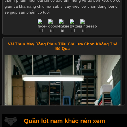
thành phẩm. Mỗi loại chỉ có đặc tính riêng về độ bền kéo, độ co
giãn và khả năng chịu ma sát, vì vậy việc lựa chọn đúng loại chỉ
sẽ giúp sản phẩm có tuổi
Mẫu quần short quần lót nam nữ hè thu 2017
Vải Thun May Đồng Phục Tiêu Chí Lựa Chọn Không Thể
Bỏ Qua
Thị hiều quần lót nam bơi lội nam và nữ 2017
Xu hướng thời trang trẻ và quần lót nam giá sỉ
Giặt và bảo quản quần lót nam đúng cách
Mẫu quần lót nam giá rẻ sốt hè 2017
Quần lót nam khác nên xem