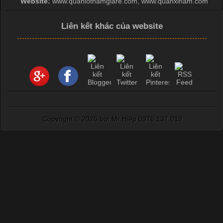
Website:
www.quanlotnamgiare.com, www.quanxinam.com
Đại
Liên kết khác của website
Cập nhật 2026-04-21 15:41:03
In Chuyển Nhiệt Là Gì? Công Nghệ In Hiện Đại Trong Ngành
May Mặc Trong ngành in ấn và thời trang, in chuyển nhiệt đang
là một trong những công nghệ phổ biến nhờ khả năng tạo ra
hình ảnh sắc nét và bền màu. Đặc biệt, kỹ thuật này được ứng
dụng rộng rãi trong sản xuất áo thun, đồ thể thao
Copyright ©
2026 bởi Mr Hiệp 0976.137.019