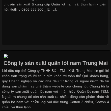
Vải Lycra Là Gì? Chất Liệu Co Giãn Được Ưa Chuộng Trong
chuyên sản xuất & cung cấp Quần lót nam vải thun lạnh - Liên
Ngành May Mặc Trong ngành thời trang hiện đại, các loại vải có
hệ: Hotline 0906 888 300 _ Email:
khả năng co giãn tốt ngày càng được ưa chuộng nhằm mang lại
cảm giác thoải mái cho người mặc. Trong đó, vải Lycra là một
trong những chất liệu nổi bật nhờ độ đàn hồi cao,
Chất Liệu Bamboo Xu Hướng Mới Trong Ngành Thời Trang
Công ty sản xuất quần lót nam Trung Mai
Cập nhật 2026-05-21 14:59:25
Lời đầu tập thể Công ty TNHH SX - TM - XNK Trung Mai xin gởi lời
Trong những năm gần đây, vải Bamboo đang trở thành một
chào trân trọng và lời chúc sức khỏe tới toàn thể Quí khách hàng,
trong những chất liệu được yêu thích trong ngành thời trang
quý Doanh nghiệp và các nhà đầu tư trong và ngoài nước đã tin
nhờ đặc tính mềm mại, thoáng khí và thân thiện với môi trường.
dùng sản phẩm hay ghé thăm website của chúng tôi. Chúng tôi là
Không chỉ được ứng dụng trong quần áo thường ngày, loại vải
công ty sản xuất quần lót nam với nhãn hiệu Quần lót nam T&M.
này còn xuất hiện nhiều trong các sản phẩm đồ lót
Ngoài ra chúng tôi còn sản xuất ra nhiều dòng sản phẩm khác về
quần lót nam với nhiều loại vải đặc trung Cotton 2 chiều, Cotton 4
chiều và thun lạnh.