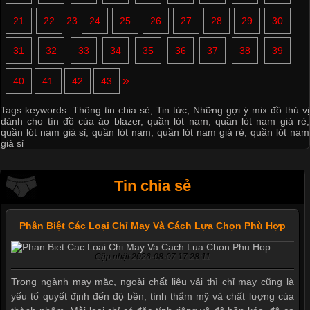
21
22
23
24
25
26
27
28
29
30
31
32
33
34
35
36
37
38
39
»
40
41
42
43
Tags keywords:
Thông tin chia sẻ
,
Tin tức
,
Những gợi ý mix đồ thú vị
dành cho tín đồ của áo blazer
,
quần lót nam
,
quần lót nam giá rẻ
,
quần lót nam giá sỉ
,
quần lót nam
,
quần lót nam giá rẻ
,
quần lót nam
giá sỉ
Tin chia sẻ
Phân Biệt Các Loại Chỉ May Và Cách Lựa Chọn Phù Hợp
Cập nhật 2026-08-07 17:28:11
Trong ngành may mặc, ngoài chất liệu vải thì chỉ may cũng là
yếu tố quyết định đến độ bền, tính thẩm mỹ và chất lượng của