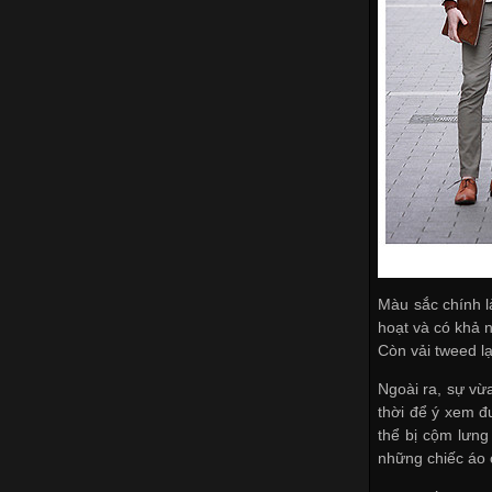
Màu sắc chính là
hoạt và có khả 
Còn vải tweed lạ
Ngoài ra, sự vừ
thời để ý xem đ
thể bị cộm lưng
những chiếc áo c