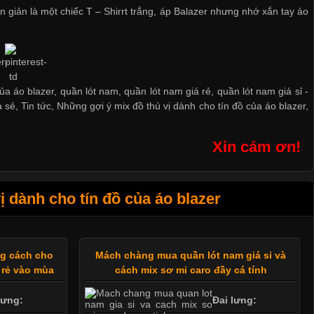
 giản là một chiếc T – Shirrt trắng, áp Balazer nhưng nhớ xắn tay áo
ủa áo blazer, quần lót nam, quần lót nam giá rẻ, quần lót nam giá sỉ -
a sẻ
,
Tin tức
,
Những gợi ý mix đồ thú vị dành cho tín đồ của áo blazer
,
Xin cám ơn!
 dành cho tín đồ của áo blazer
ng cách cho
Mách chàng mua quần lót nam giá sỉ và
 rẻ vào mùa
cách mix sơ mi caro đầy cá tính
lưng:
Đai lưng: