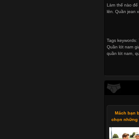
Làm thế nào đ
lên. Quần jean x
Tags keywords: T
Quần lót nam gi
quần lót nam
,
q
Mách bạn b
chọn những 