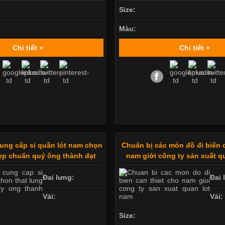
Size:
Màu:
Chi tiết »
Chi tiết »
ung cấp sỉ quần lót nam chọn
Chuẩn bị các món đồ đi biển 
đẹp chuẩn quý ông thành đạt
nam giới công ty sản xuất q
Đai lưng:
Đai 
Vải:
Vải:
Size: