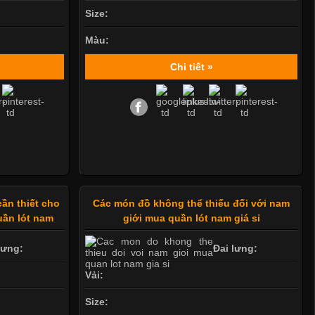
Size:
Màu:
Chi tiết »
Mẫu quần short quần lót nam nữ hè thu 2017
Thị hiều quần lót nam bơi lội nam và nữ 2017
cần thiết cho
Các món đồ không thể thiếu đối với nam
uần lót nam
giới mua quần lót nam giá sỉ
lưng:
Đai lưng:
Vải:
Size: