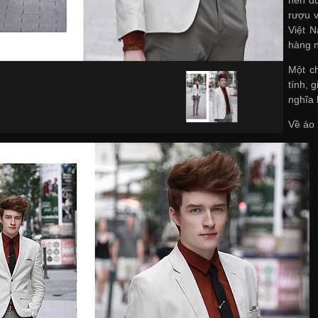
rượu v
Việt 
hàng 
Một ch
tính, 
nghĩa 
Về áo 