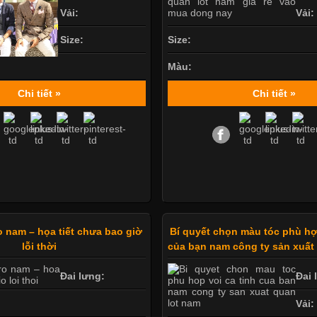
Vải:
Vải:
Size:
Size:
Màu:
Chi tiết »
Chi tiết »
o nam – họa tiết chưa bao giờ
Bí quyết chọn màu tóc phù hợ
lỗi thời
của bạn nam công ty sản xuất
Đai lưng:
Đai 
Vải: