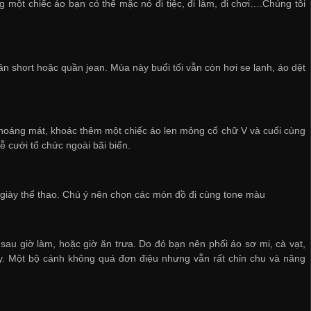
 một chiếc áo bạn có thể mặc nó đi tiệc, đi làm, đi chơi….Chúng tôi
ần short hoặc quần jean. Mùa này buổi tối vẫn còn hơi se lạnh, áo dệt
 thoáng mát, khoác thêm một chiếc áo len mỏng cổ chữ V và cuối cùng
ễ cưới tổ chức ngoài bãi biển.
à giày thể thao. Chú ý nên chọn các món đồ đi cùng tone màu
sau giờ làm, hoặc giờ ăn trưa. Do đó bạn nên phối áo sơ mi, cà vạt,
ny. Một bộ cánh không quá đơn điệu nhưng vẫn rất chỉn chu và năng