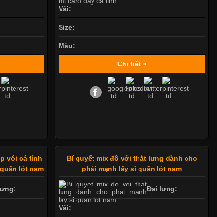
Vải:
Size:
Màu:
Chi tiết »
p với cá tính
Bí quyết mix đồ với thắt lưng dành cho
 quần lót nam
phái mạnh lấy sỉ quần lót nam
lưng:
Đai lưng:
Vải: