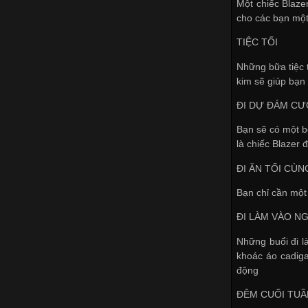
Một chiếc Blaze
cho các bạn một 
TIỆC TỐI
Những bữa tiệc t
kim sẽ giúp bạn
ĐI DỰ ĐÁM CƯ
Bạn sẽ có một b
là chiếc Blazer 
ĐI ĂN TỐI CÙN
Bạn chỉ cần một 
ĐI LÀM VÀO N
Những buổi đi l
khoác áo cadiga
động
ĐÊM CUỐI TUẦ