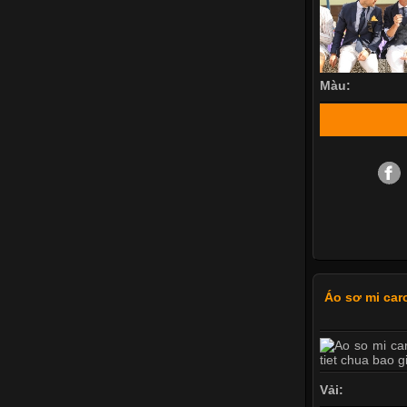
Màu:
Áo sơ mi car
Vải: