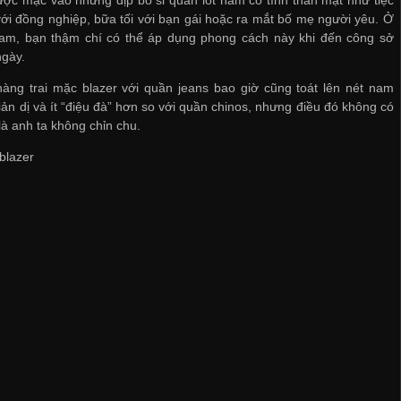
ới đồng nghiệp, bữa tối với bạn gái hoặc ra mắt bố mẹ người yêu. Ở
Nam, bạn thậm chí có thể áp dụng phong cách này khi đến công sở
ngày.
àng trai mặc blazer với quần jeans bao giờ cũng toát lên nét nam
giản dị và ít “điệu đà” hơn so với quần chinos, nhưng điều đó không có
là anh ta không chỉn chu.
blazer