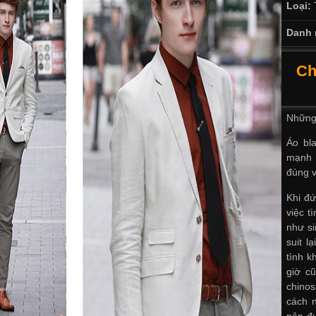
Loại:
Danh 
Ch
Những 
Áo bl
mạnh 
đúng 
Khi đứ
việc t
như si
suit l
tình k
giờ cũ
chino
cách n
nên đ