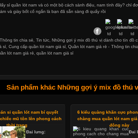
ể
lấy sỉ quần lót nam
và có một bộ cách sành điệu, nam tính đây? chỉ đơn
ám và giày bốt cổ ngắn là bạn đã sẵn sàng đi quẩy rồi
hông tin chia sẻ, Tin tức, Những gợi ý mix đồ thú vị dành cho tín đồ c
á sỉ
,
Cung cấp quần lót nam giá sỉ
,
Quần lót nam giá rẻ
-
Thông tin chi
uần lót nam giá rẻ
,
quần lót nam giá sỉ
Sản phẩm khác Những gợi ý mix đồ thú vị
án sỉ quần lót nam bí quyết
6 kiểu quàng khăn cực pho
chiếc mũ tôn lên phong cách
chàng mua quần lót nam giá
thời trang
đông này
Đai lưng:
Đai 