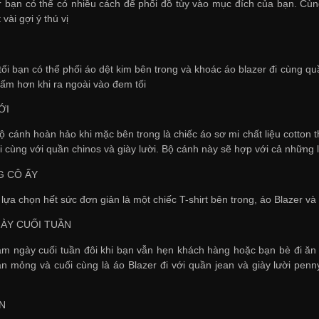
r bạn có thể có nhiều cách để phối đồ tùy vào mục đích của bạn. Cùng
vài gợi ý thú vị
ối bạn có thể phối áo dệt kim bên trong và khoác áo blazer đi cùng qu
 ấm hơn khi ra ngoài vào đem tối
ỚI
ộ cánh hoàn hảo khi mặc bên trong là chiếc áo sơ mi chất liệu cotton
đi cùng với quần chinos và giày lười. Bộ cánh này sẽ hợp với cả những l
G CÔ ẤY
lựa chọn hết sức đơn giản là một chiếc T-shirt bên trong, áo Blazer v
GÀY CUỐI TUẦN
àm ngày cuối tuần đôi khi bạn vẫn hẹn khách hàng hoặc bạn bè đi ăn 
n mỏng và cuối cùng là áo Blazer đi với quần jean và giày lười pen
N