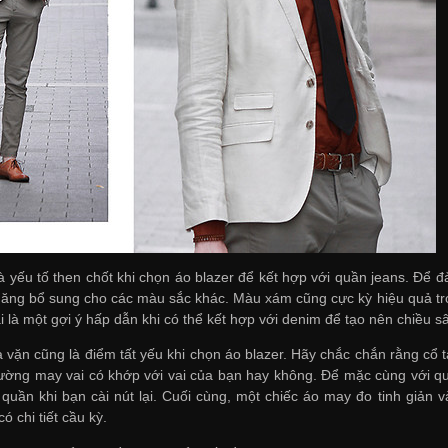
 yếu tố then chốt khi chọn áo blazer để kết hợp với quần jeans. Để đả
năng bổ sung cho các màu sắc khác. Màu xám cũng cực kỳ hiệu quả tro
i là một gợi ý hấp dẫn khi có thể kết hợp với denim để tạo nên chiều sâ
a vặn cũng là điểm tất yếu khi chọn áo blazer. Hãy chắc chắn rằng cổ
ường may vai có khớp với vai của bạn hay không. Để mặc cùng với qu
 quần khi bạn cài nút lại. Cuối cùng, một chiếc áo may đo tinh giản
ó chi tiết cầu kỳ.