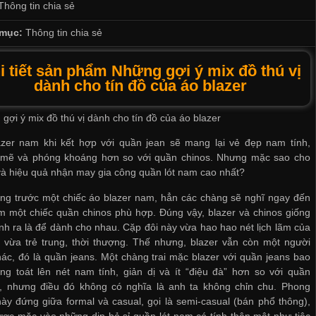
Thông tin chia sẻ
mục:
Thông tin chia sẻ
i tiết sản phẩm Những gợi ý mix đồ thú vị
dành cho tín đồ của áo blazer
gợi ý mix đồ thú vị dành cho tín đồ của áo blazer
azer nam khi kết hợp với quần jean sẽ mang lại vẻ đẹp nam tính,
mẽ và phóng khoáng hơn so với quần chinos. Nhưng mặc sao cho
và hiệu quả
nhận may gia công quần lót nam
cao nhất?
ng trước một chiếc áo blazer nam, hẳn các chàng sẽ nghĩ ngay đến
ìm một chiếc quần chinos phù hợp. Đúng vậy, blazer và chinos giống
nh ra là để dành cho nhau. Cặp đôi này vừa hao hao nét lịch lãm của
ại vừa trẻ trung, thời thượng. Thế nhưng, blazer vẫn còn một người
hác, đó là quần jeans. Một chàng trai mặc blazer với quần jeans bao
ng toát lên nét nam tính, giản dị và ít “điệu đà” hơn so với quần
s, nhưng điều đó không có nghĩa là anh ta không chỉn chu. Phong
ày đứng giữa formal và casual, gọi là semi-casual (bán phổ thông),
ược mặc vào những dịp
bỏ sỉ quần lót nam
có tính thân mật như tiệc