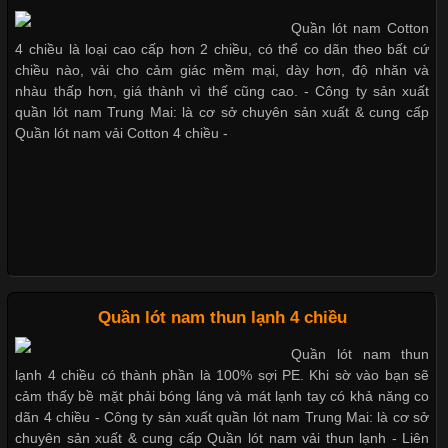
nhờ đặc tính mềm mại, thoáng khí và thân thiện với môi trường.
Những mẩu quần lót nam thông dụng hiện nay
Quần lót nam Cotton
Không chỉ được ứng dụng trong quần áo thường ngày, loại vải
4 chiều là loại cao cấp hơn 2 chiều, có thể co dãn theo bất cứ
này còn xuất hiện nhiều trong các sản phẩm đồ lót
chiều nào, vải cho cảm giác mềm mại, dày hơn, độ nhăn và
nhàu thấp hơn, giá thành vì thế cũng cao. - Công ty sản xuất
Bộ sưu tập quần lót nam Boxer TpHCM
quần lót nam Trung Mai: là cơ sở chuyên sản xuất & cung cấp
Quần lót nam vải Cotton 4 chiều -
Những Loại Vải Thun Thông Dụng Và Đặc Điểm Nổi Bật
Quần lót nam boxer thun lạnh
Cập nhật 2026-05-20 14:58:56
Vải thun là một trong những chất liệu được sử dụng rộng rãi
nhất trong ngành thời trang nhờ đặc tính co giãn, mềm mại và
Nguyên bộ quần lót nam Boxer thun lạnh giá rẻ
thoải mái khi mặc. Từ áo thun, đồ thể thao cho đến đồ lót nam,
vải thun luôn đóng vai trò quan trọng trong quá trình sản xuất.
Hiện nay, nhu cầu tìm kiếm quần lót nam giá
Quần lót nam thun lạnh 4 chiều
Dễ chịu hơn với quần lót nam giá rẻ vải Cotton 4 chiều
Quần lót nam thun
lạnh 4 chiều có thành phần là 100% sợi PE. Khi sờ vào bạn sẽ
cảm thấy bề mặt phải bóng láng và mát lạnh tay có khả năng co
Xu Hướng Form Áo Thun Phổ Biến Trong Ngành May Mặc
dãn 4 chiều - Công ty sản xuất quần lót nam Trung Mai: là cơ sở
chuyên sản xuất & cung cấp Quần lót nam vải thun lạnh - Liên
Cập nhật 2026-05-09 15:58:23