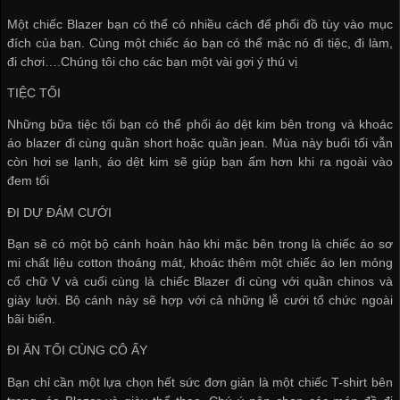
Một chiếc Blazer bạn có thể có nhiều cách để phối đồ tùy vào mục
đích của bạn. Cùng một chiếc áo bạn có thể mặc nó đi tiệc, đi làm,
đi chơi….Chúng tôi cho các bạn một vài gợi ý thú vị
TIỆC TỐI
Những bữa tiệc tối bạn có thể phối áo dệt kim bên trong và khoác
áo blazer đi cùng quần short hoặc quần jean. Mùa này buổi tối vẫn
còn hơi se lạnh, áo dệt kim sẽ giúp bạn ấm hơn khi ra ngoài vào
đem tối
ĐI DỰ ĐÁM CƯỚI
Bạn sẽ có một bộ cánh hoàn hảo khi mặc bên trong là chiếc áo sơ
mi chất liệu cotton thoáng mát, khoác thêm một chiếc áo len mỏng
cổ chữ V và cuối cùng là chiếc Blazer đi cùng với quần chinos và
giày lười. Bộ cánh này sẽ hợp với cả những lễ cưới tổ chức ngoài
bãi biển.
ĐI ĂN TỐI CÙNG CÔ ẤY
Bạn chỉ cần một lựa chọn hết sức đơn giản là một chiếc T-shirt bên