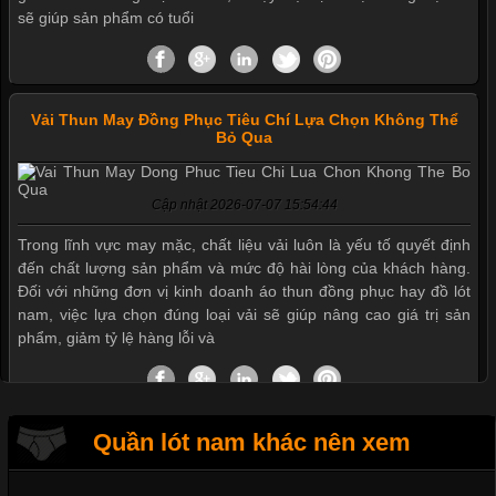
sẽ giúp sản phẩm có tuổi
Vải Thun May Đồng Phục Tiêu Chí Lựa Chọn Không Thể
Bỏ Qua
Cập nhật 2026-07-07 15:54:44
Trong lĩnh vực may mặc, chất liệu vải luôn là yếu tố quyết định
Mẫu quần short quần lót nam nữ hè thu 2017
đến chất lượng sản phẩm và mức độ hài lòng của khách hàng.
Đối với những đơn vị kinh doanh áo thun đồng phục hay đồ lót
nam, việc lựa chọn đúng loại vải sẽ giúp nâng cao giá trị sản
phẩm, giảm tỷ lệ hàng lỗi và
Thị hiều quần lót nam bơi lội nam và nữ 2017
Xu hướng thời trang trẻ và quần lót nam giá sỉ
Quần lót nam khác nên xem
Tìm Hiểu Các Kiểu Cổ Áo Thun Được Ưa Chuộng Trong
Ngành Thời Trang