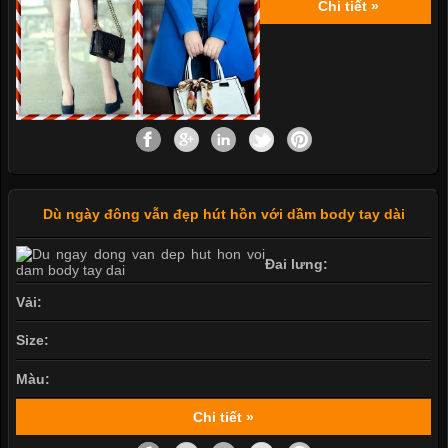
Chi tiết »
Dù ngày đông vẫn đẹp hút hồn với dầm body tay dài
Đai lưng:
Vải:
Size:
Màu:
Chi tiết »