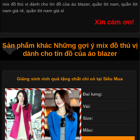
mix đồ thú vị dành cho tín đồ của áo blazer
,
quần lót nam
,
quần lót
nam giá rẻ
,
quần lót nam giá sỉ
Xin cám ơn!
Sản phẩm khác Những gợi ý mix đồ thú vị
dành cho tín đồ của áo blazer
Giáng sinh rinh quà tặng chất chỉ có tại Siêu Mua
Đai lưng:
Vải:
Size:
Màu: