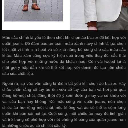
Màu sắc chính là yếu tố then chốt khi chọn áo blazer để kết hợp với
quần jeans. Để đảm bảo an toàn, màu xanh navy chính là lựa chọn
tốt nhất vì tính linh hoạt và có khả năng bổ sung cho các màu sắc
khác. Màu xám cũng cực kỳ hiệu quả trong việc thay đổi sắc thái
cho phù hợp với những nước da khác nhau. Còn vải tweed lại là
một gợi ý hấp dẫn khi có thể kết hợp với denim để tạo nên chiều
sâu của chất liệu.
Ngoài ra, sự vừa vặn cũng là điểm tất yếu khi chọn áo blazer. Hãy
chắc chắn rằng cổ tay áo ôm vừa cổ tay của bạn và hơi phủ qua
đồng hồ một chút, đồng thời để ý xem đường may vai có khớp với
vai của bạn hay không. Để mặc cùng với quần jeans, nên chọn
chiếc áo hơi rộng một chút, nếu không vạt áo có thể bị cộm lưng
quần khi bạn cài nút lại. Cuối cùng, một chiếc áo may đo tinh giản
và trẻ trung sẽ phù hợp với nét phóng khoáng của quần jeans hơn
là những chiếc áo có chi tiết cầu kỳ.