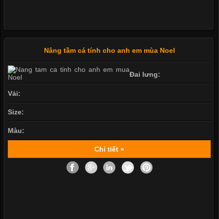
Nâng tầm cá tính cho anh em mùa Noel
Đai lưng:
Vải:
Size:
Màu:
Chi tiết »