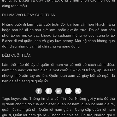
trong, áo Blazer và giày thể thao. Chú ý nên chọn các món đồ đi
cùng tone màu
ĐI LÀM VÀO NGÀY CUỐI TUẦN
Những buổi đi làm ngày cuối tuần đôi khi bạn vẫn hẹn khách hàng
hoặc bạn bè đi ăn sau giờ làm, hoặc giờ ăn trưa. Do đó bạn nên
phối áo sơ mi, cà vạt, khoác áo cadigan mỏng và cuối cùng là áo
Blazer đi với quần jean và giày lười penny. Một bộ cánh không quá
đơn điệu nhưng vẫn rất chỉn chu và năng động
ĐÊM CUỐI TUẦN
Làm thế nào để
lấy sỉ quần lót nam
và có một bộ cách sành điệu,
nam tính đây? chỉ đơn giản là một chiếc T – Shirrt trắng, áp Balazer
nhưng nhớ xắn tay áo lên. Quần jean xám và giày bốt cổ ngắn là
bạn đã sẵn sàng đi quẩy rồi
Tags keywords: Thông tin chia sẻ, Tin tức, Những gợi ý mix đồ thú
vị dành cho tín đồ của áo blazer, quần lót nam, quần lót nam giá rẻ,
quần lót nam giá sỉ -
Quần lót nam giá sỉ
,
Cung cấp quần lót nam
giá sỉ
,
Quần lót nam giá rẻ
-
Thông tin chia sẻ
,
Tin tức
,
Những gợi ý