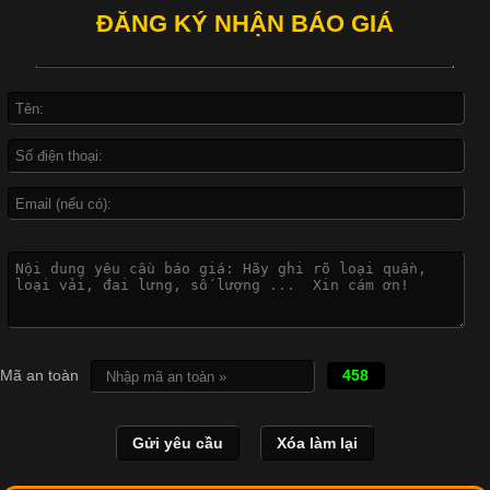
ĐĂNG KÝ NHẬN BÁO GIÁ
Công Nghệ In Chuyển Nhiệt Trong Ngành Thời Trang Hiện
Đại
Cập nhật 2026-04-21 15:41:03
In Chuyển Nhiệt Là Gì? Công Nghệ In Hiện Đại Trong Ngành
May Mặc Trong ngành in ấn và thời trang, in chuyển nhiệt đang
là một trong những công nghệ phổ biến nhờ khả năng tạo ra
hình ảnh sắc nét và bền màu. Đặc biệt, kỹ thuật này được ứng
dụng rộng rãi trong sản xuất áo thun, đồ thể thao
Mã an toàn
458