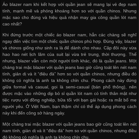
Áo blazer nam khi kết hợp với quần jean sẽ mang lại vẻ đẹp nam
tính, mạnh mẽ và phóng khoáng hơn so với quần chinos. Nhưng
mặc sao cho đúng và hiệu quả
nhận may gia công quần lót nam
cao nhất?
Khi đứng trước một chiếc áo blazer nam, hẳn các chàng sẽ nghĩ
ngay đến việc tìm một chiếc quần chinos phù hợp. Đúng vậy, blazer
và chinos giống như sinh ra là để dành cho nhau. Cặp đôi này vừa
hao hao nét lịch lãm của suit lại vừa trẻ trung, thời thượng. Thế
nhưng, blazer vẫn còn một người tình khác, đó là quần jeans. Một
chàng trai mặc blazer với quần jeans bao giờ cũng toát lên nét nam
tính, giản dị và ít “điệu đà” hơn so với quần chinos, nhưng điều đó
không có nghĩa là anh ta không chỉn chu. Phong cách này đứng
giữa formal và casual, gọi là semi-casual (bán phổ thông), nên
được mặc vào những dịp
bỏ sỉ quần lót nam
có tính thân mật như
tiệc rượu với đồng nghiệp, bữa tối với bạn gái hoặc ra mắt bố mẹ
người yêu. Ở Việt Nam, bạn thậm chí có thể áp dụng phong cách
này khi đến công sở hàng ngày.
Một chàng trai mặc blazer với quần jeans bao giờ cũng toát lên nét
nam tính, giản dị và ít “điệu đà” hơn so với quần chinos, nhưng điều
đó không có nghĩa là anh ta không chỉn chu.