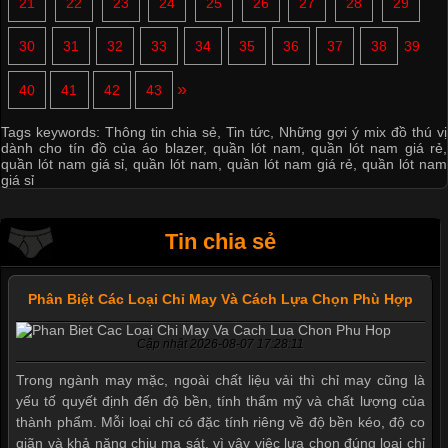
21
22
23
24
25
26
27
28
29
30
31
32
33
34
35
36
37
38
39
»
40
41
42
43
Tags keywords:
Thông tin chia sẻ
,
Tin tức
,
Những gợi ý mix đồ thú vị
dành cho tín đồ của áo blazer
,
quần lót nam
,
quần lót nam giá rẻ
,
quần lót nam giá sỉ
,
quần lót nam
,
quần lót nam giá rẻ
,
quần lót nam
giá sỉ
Tin chia sẻ
Phân Biệt Các Loại Chỉ May Và Cách Lựa Chọn Phù Hợp
Cập nhật 2026-08-07 17:28:11
Trong ngành may mặc, ngoài chất liệu vải thì chỉ may cũng là
yếu tố quyết định đến độ bền, tính thẩm mỹ và chất lượng của
thành phẩm. Mỗi loại chỉ có đặc tính riêng về độ bền kéo, độ co
giãn và khả năng chịu ma sát, vì vậy việc lựa chọn đúng loại chỉ