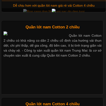
Dễ chịu hơn với quần lót nam giá rẻ vải Cotton 4 chiều
Chất Liệu Lycra Có Gì Đặc Biệt Trong Ngành Thời Trang?
Mẫu quần short quần lót nam nữ hè thu 2017
Quần lót nam Cotton 2 chiều
Cập nhật 2026-05-27 17:03:46
Quần lót nam Cotton
Vải Lycra Là Gì? Chất Liệu Co Giãn Được Ưa Chuộng Trong
2 chiều có khả năng co dãn 2 chiều cố định của hướng vải thun
Thị hiều quần lót nam bơi lội nam và nữ 2017
Ngành May Mặc Trong ngành thời trang hiện đại, các loại vải có
dệt, chi phí thấp, dể gia công, độ bền cao, ít bị tình trạng giãn vải
khả năng co giãn tốt ngày càng được ưa chuộng nhằm mang lại
và chảy xệ. - Công ty sản xuất quần lót nam Trung Mai: là cơ sở
cảm giác thoải mái cho người mặc. Trong đó, vải Lycra là một
chuyên sản xuất & cung cấp Quần lót nam Cotton 2 chiều.
trong những chất liệu nổi bật nhờ độ đàn hồi cao,
Xu hướng thời trang trẻ và quần lót nam giá sỉ
Giặt và bảo quản quần lót nam đúng cách
Chất Liệu Bamboo Xu Hướng Mới Trong Ngành Thời Trang
Cập nhật 2026-05-21 14:59:25
Mẫu quần lót nam giá rẻ sốt hè 2017
Trong những năm gần đây, vải Bamboo đang trở thành một
trong những chất liệu được yêu thích trong ngành thời trang
Quần lót nam Cotton 4 chiều