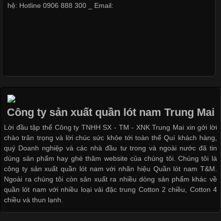
hệ: Hotline 0906 888 300 _ Email:
Các Form Áo Thun Phổ Biến Hiện Nay Và Xu Hướng Trong
Ngành May Mặc Áo thun là một trong những trang phục quen
thuộc và được sử dụng phổ biến nhất hiện nay. Không chỉ đa
dạng về màu sắc hay chất liệu, áo thun còn có nhiều form dáng
khác nhau để phù hợp với từng phong cách thời trang và nhu
cầu
Công ty sản xuất quần lót nam Trung Mai
Khám Phá Áo Phông Trang Phục Phổ Biến Nhất Hiện Nay
Lời đầu tập thể Công ty TNHH SX - TM - XNK Trung Mai xin gởi lời
chào trân trọng và lời chúc sức khỏe tới toàn thể Quí khách hàng,
Cập nhật 2026-04-24 17:24:50
quý Doanh nghiệp và các nhà đầu tư trong và ngoài nước đã tin
Áo phông là một trong những trang phục phổ biến nhất trong
dùng sản phẩm hay ghé thăm website của chúng tôi. Chúng tôi là
đời sống hiện đại nhờ sự tiện lợi, thoải mái và dễ phối đồ.
công ty sản xuất quần lót nam với nhãn hiệu Quần lót nam T&M.
Không chỉ xuất hiện trong thời trang thường ngày, áo phông còn
Ngoài ra chúng tôi còn sản xuất ra nhiều dòng sản phẩm khác về
được ứng dụng rộng rãi trong ngành sản xuất may mặc, đặc
quần lót nam với nhiều loại vải đặc trung Cotton 2 chiều, Cotton 4
biệt là các sản phẩm từ vải thun. Hiện nay,
chiều và thun lạnh.