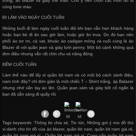
trong, áo Blazer và giày thể thao. Chú ý nên chọn các món đồ đi
cùng tone màu
ĐI LÀM VÀO NGÀY CUỐI TUẦN
Những buổi đi làm ngày cuối tuần đôi khi bạn vẫn hẹn khách hàng
hoặc bạn bè đi ăn sau giờ làm, hoặc giờ ăn trưa. Do đó bạn nên
phối áo sơ mi, cà vạt, khoác áo cadigan mỏng và cuối cùng là áo
Blazer đi với quần jean và giày lười penny. Một bộ cánh không quá
đơn điệu nhưng vẫn rất chỉn chu và năng động
ĐÊM CUỐI TUẦN
Làm thế nào để
lấy sỉ quần lót nam
và có một bộ cách sành điệu,
nam tính đây? chỉ đơn giản là một chiếc T – Shirrt trắng, áp Balazer
nhưng nhớ xắn tay áo lên. Quần jean xám và giày bốt cổ ngắn là
bạn đã sẵn sàng đi quẩy rồi
Tags keywords: Thông tin chia sẻ, Tin tức, Những gợi ý mix đồ thú
vị dành cho tín đồ của áo blazer, quần lót nam, quần lót nam giá rẻ,
quần lót nam giá sỉ -
Quần lót nam giá sỉ
,
Cung cấp quần lót nam