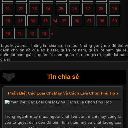
21
22
23
24
25
26
27
28
29
30
31
32
33
34
35
36
37
38
39
»
40
41
42
43
Tags keywords:
Thông tin chia sẻ
,
Tin tức
,
Những gợi ý mix đồ thú vị
dành cho tín đồ của áo blazer
,
quần lót nam
,
quần lót nam giá rẻ
,
quần lót nam giá sỉ
,
quần lót nam
,
quần lót nam giá rẻ
,
quần lót nam
giá sỉ
Tin chia sẻ
Phân Biệt Các Loại Chỉ May Và Cách Lựa Chọn Phù Hợp
Cập nhật 2026-08-07 17:28:11
Trong ngành may mặc, ngoài chất liệu vải thì chỉ may cũng là
yếu tố quyết định đến độ bền, tính thẩm mỹ và chất lượng của