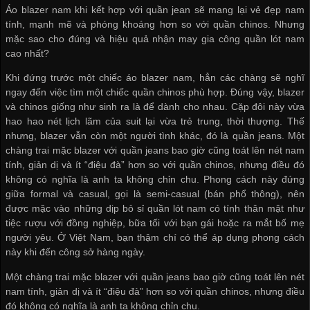
Áo blazer nam khi kết hợp với quần jean sẽ mang lại vẻ đẹp nam
tính, mạnh mẽ và phóng khoáng hơn so với quần chinos. Nhưng
mặc sao cho đúng và hiệu quả
nhận may gia công quần lót nam
cao nhất?
Khi đứng trước một chiếc áo blazer nam, hẳn các chàng sẽ nghĩ
ngay đến việc tìm một chiếc quần chinos phù hợp. Đúng vậy, blazer
và chinos giống như sinh ra là để dành cho nhau. Cặp đôi này vừa
hao hao nét lịch lãm của suit lại vừa trẻ trung, thời thượng. Thế
nhưng, blazer vẫn còn một người tình khác, đó là quần jeans. Một
chàng trai mặc blazer với quần jeans bao giờ cũng toát lên nét nam
tính, giản dị và ít “điệu đà” hơn so với quần chinos, nhưng điều đó
không có nghĩa là anh ta không chỉn chu. Phong cách này đứng
giữa formal và casual, gọi là semi-casual (bán phổ thông), nên
được mặc vào những dịp
bỏ sỉ quần lót nam
có tính thân mật như
tiệc rượu với đồng nghiệp, bữa tối với bạn gái hoặc ra mắt bố mẹ
người yêu. Ở Việt Nam, bạn thậm chí có thể áp dụng phong cách
này khi đến công sở hàng ngày.
Một chàng trai mặc blazer với quần jeans bao giờ cũng toát lên nét
nam tính, giản dị và ít “điệu đà” hơn so với quần chinos, nhưng điều
đó không có nghĩa là anh ta không chỉn chu.