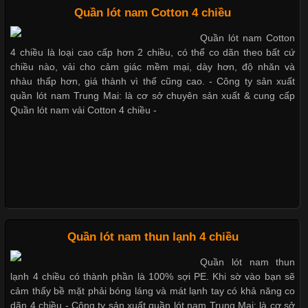
Chất Liệu Bamboo Xu Hướng Mới Trong Ngành Thời Trang
Quần lót nam Cotton 4 chiều
Những mẩu quần lót nam thông dụng hiện nay
Quần lót nam Cotton
Cập nhật 2026-05-21 14:59:25
4 chiều là loại cao cấp hơn 2 chiều, có thể co dãn theo bất cứ
Trong những năm gần đây, vải Bamboo đang trở thành một
chiều nào, vải cho cảm giác mềm mại, dày hơn, độ nhăn và
trong những chất liệu được yêu thích trong ngành thời trang
Bộ sưu tập quần lót nam Boxer TpHCM
nhàu thấp hơn, giá thành vì thế cũng cao. - Công ty sản xuất
nhờ đặc tính mềm mại, thoáng khí và thân thiện với môi trường.
quần lót nam Trung Mai: là cơ sở chuyên sản xuất & cung cấp
Không chỉ được ứng dụng trong quần áo thường ngày, loại vải
Quần lót nam vải Cotton 4 chiều -
này còn xuất hiện nhiều trong các sản phẩm đồ lót
Quần lót nam boxer thun lạnh
Nguyên bộ quần lót nam Boxer thun lạnh giá rẻ
Những Loại Vải Thun Thông Dụng Và Đặc Điểm Nổi Bật
Cập nhật 2026-05-20 14:58:56
Quần lót nam thun lạnh 4 chiều
Dễ chịu hơn với quần lót nam giá rẻ vải Cotton 4 chiều
Vải thun là một trong những chất liệu được sử dụng rộng rãi
Quần lót nam thun
nhất trong ngành thời trang nhờ đặc tính co giãn, mềm mại và
lạnh 4 chiều có thành phần là 100% sợi PE. Khi sờ vào bạn sẽ
thoải mái khi mặc. Từ áo thun, đồ thể thao cho đến đồ lót nam,
cảm thấy bề mặt phải bóng láng và mát lạnh tay có khả năng co
vải thun luôn đóng vai trò quan trọng trong quá trình sản xuất.
dãn 4 chiều - Công ty sản xuất quần lót nam Trung Mai: là cơ sở