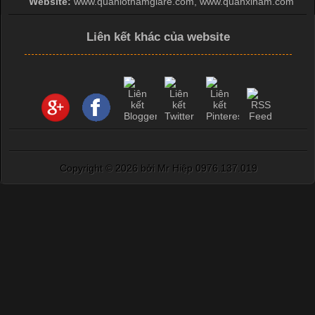
Website:
www.quanlotnamgiare.com, www.quanxinam.com
Liên kết khác của website
Copyright ©
2026 bởi Mr Hiệp 0976.137.019