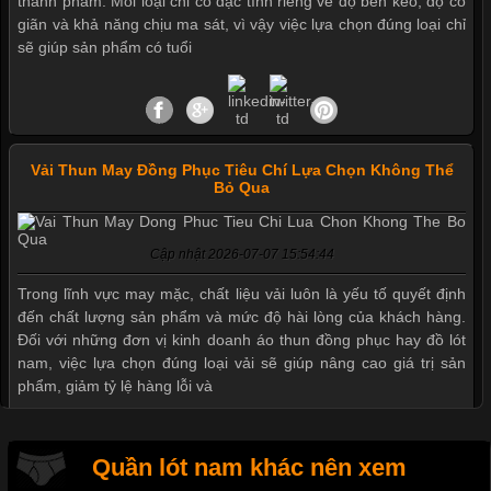
thành phẩm. Mỗi loại chỉ có đặc tính riêng về độ bền kéo, độ co
giãn và khả năng chịu ma sát, vì vậy việc lựa chọn đúng loại chỉ
sẽ giúp sản phẩm có tuổi
Vải Thun May Đồng Phục Tiêu Chí Lựa Chọn Không Thể
Bỏ Qua
Cập nhật 2026-07-07 15:54:44
Mẫu quần short quần lót nam nữ hè thu 2017
Trong lĩnh vực may mặc, chất liệu vải luôn là yếu tố quyết định
đến chất lượng sản phẩm và mức độ hài lòng của khách hàng.
Đối với những đơn vị kinh doanh áo thun đồng phục hay đồ lót
nam, việc lựa chọn đúng loại vải sẽ giúp nâng cao giá trị sản
Thị hiều quần lót nam bơi lội nam và nữ 2017
phẩm, giảm tỷ lệ hàng lỗi và
Xu hướng thời trang trẻ và quần lót nam giá sỉ
Quần lót nam khác nên xem