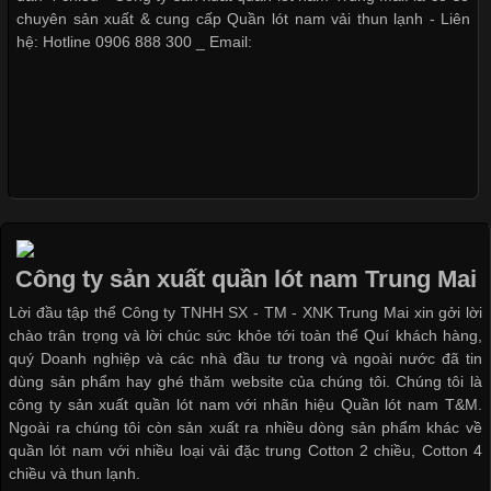
Hiện nay, nhu cầu tìm kiếm quần lót nam giá
chuyên sản xuất & cung cấp Quần lót nam vải thun lạnh - Liên
hệ: Hotline 0906 888 300 _ Email:
Xu Hướng Form Áo Thun Phổ Biến Trong Ngành May Mặc
Cập nhật 2026-05-09 15:58:23
Các Form Áo Thun Phổ Biến Hiện Nay Và Xu Hướng Trong
Ngành May Mặc Áo thun là một trong những trang phục quen
thuộc và được sử dụng phổ biến nhất hiện nay. Không chỉ đa
Công ty sản xuất quần lót nam Trung Mai
dạng về màu sắc hay chất liệu, áo thun còn có nhiều form dáng
Lời đầu tập thể Công ty TNHH SX - TM - XNK Trung Mai xin gởi lời
khác nhau để phù hợp với từng phong cách thời trang và nhu
chào trân trọng và lời chúc sức khỏe tới toàn thể Quí khách hàng,
cầu
quý Doanh nghiệp và các nhà đầu tư trong và ngoài nước đã tin
dùng sản phẩm hay ghé thăm website của chúng tôi. Chúng tôi là
công ty sản xuất quần lót nam với nhãn hiệu Quần lót nam T&M.
Ngoài ra chúng tôi còn sản xuất ra nhiều dòng sản phẩm khác về
quần lót nam với nhiều loại vải đặc trung Cotton 2 chiều, Cotton 4
Khám Phá Áo Phông Trang Phục Phổ Biến Nhất Hiện Nay
chiều và thun lạnh.