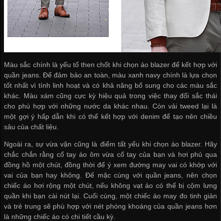
Màu sắc chính là yếu tố then chốt khi chọn áo blazer để kết hợp với
quần jeans. Để đảm bảo an toàn, màu xanh navy chính là lựa chọn
tốt nhất vì tính linh hoạt và có khả năng bổ sung cho các màu sắc
khác. Màu xám cũng cực kỳ hiệu quả trong việc thay đổi sắc thái
cho phù hợp với những nước da khác nhau. Còn vải tweed lại là
một gợi ý hấp dẫn khi có thể kết hợp với denim để tạo nên chiều
sâu của chất liệu.
Ngoài ra, sự vừa vặn cũng là điểm tất yếu khi chọn áo blazer. Hãy
chắc chắn rằng cổ tay áo ôm vừa cổ tay của bạn và hơi phủ qua
đồng hồ một chút, đồng thời để ý xem đường may vai có khớp với
vai của bạn hay không. Để mặc cùng với quần jeans, nên chọn
chiếc áo hơi rộng một chút, nếu không vạt áo có thể bị cộm lưng
quần khi bạn cài nút lại. Cuối cùng, một chiếc áo may đo tinh giản
và trẻ trung sẽ phù hợp với nét phóng khoáng của quần jeans hơn
là những chiếc áo có chi tiết cầu kỳ.