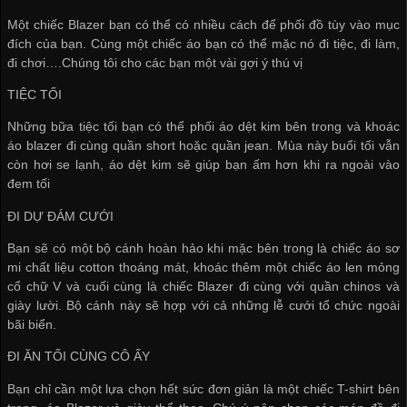
Một chiếc Blazer bạn có thể có nhiều cách để phối đồ tùy vào mục
đích của bạn. Cùng một chiếc áo bạn có thể mặc nó đi tiệc, đi làm,
đi chơi….Chúng tôi cho các bạn một vài gợi ý thú vị
TIỆC TỐI
Những bữa tiệc tối bạn có thể phối áo dệt kim bên trong và khoác
áo blazer đi cùng quần short hoặc quần jean. Mùa này buổi tối vẫn
còn hơi se lạnh, áo dệt kim sẽ giúp bạn ấm hơn khi ra ngoài vào
đem tối
ĐI DỰ ĐÁM CƯỚI
Bạn sẽ có một bộ cánh hoàn hảo khi mặc bên trong là chiếc áo sơ
mi chất liệu cotton thoáng mát, khoác thêm một chiếc áo len mỏng
cổ chữ V và cuối cùng là chiếc Blazer đi cùng với quần chinos và
giày lười. Bộ cánh này sẽ hợp với cả những lễ cưới tổ chức ngoài
bãi biển.
ĐI ĂN TỐI CÙNG CÔ ẤY
Bạn chỉ cần một lựa chọn hết sức đơn giản là một chiếc T-shirt bên