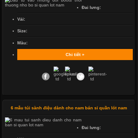
Đai lưng:
Vải:
Size:
Màu:
Chi tiết »
6 mẫu túi sành điệu dành cho nam bán sỉ quần lót nam
Đai lưng: