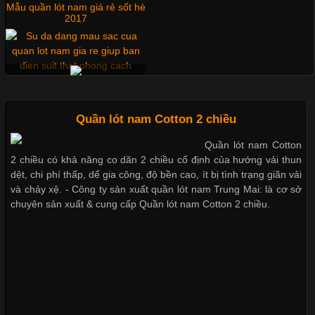
chuyên nghiệp đóng vai trò quan trọng đối với sự phát triển của
doanh nghiệp. Một trong những giải pháp hiệu quả được nhiều
đơn vị lựa chọn hiện nay là sử dụng áo thun đồng phục công ty.
Những mẩu quần lót nam
thông dụng hiện nay
Không chỉ giúp tạo sự đồng bộ, áo thun
Quần lót nam Cotton 2 chiều
Chất Liệu Lycra Có Gì Đặc Biệt Trong Ngành Thời Trang?
Bộ sưu tập quần lót nam Boxer
Quần lót nam Cotton
TpHCM
2 chiều có khả năng co dãn 2 chiều cố định của hướng vải thun
Cập nhật 2026-05-27 17:03:46
dệt, chi phí thấp, dể gia công, độ bền cao, ít bị tình trạng giãn vải
Vải Lycra Là Gì? Chất Liệu Co Giãn Được Ưa Chuộng Trong
và chảy xệ. - Công ty sản xuất quần lót nam Trung Mai: là cơ sở
Ngành May Mặc Trong ngành thời trang hiện đại, các loại vải có
chuyên sản xuất & cung cấp Quần lót nam Cotton 2 chiều.
khả năng co giãn tốt ngày càng được ưa chuộng nhằm mang lại
Quần lót nam boxer thun lạnh
cảm giác thoải mái cho người mặc. Trong đó, vải Lycra là một
trong những chất liệu nổi bật nhờ độ đàn hồi cao,
Nguyên bộ quần lót nam Boxer