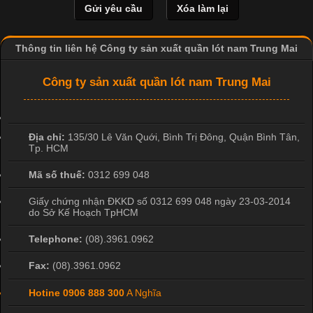
Thông tin liên hệ Công ty sản xuất quần lót nam Trung Mai
Dễ chịu hơn với quần lót nam
Vì Sao Cơ Sở Sản Xuất Quần Lót Nam Ưa Chuộng Vải
Công ty sản xuất quần lót nam Trung Mai
giá rẻ vải Cotton 4 chiều
Cotton?
Cập nhật 2026-04-20 17:14:16
Địa chỉ:
135/30 Lê Văn Quới, Bình Trị Đông
,
Quận Bình Tân
,
Vải cotton là một trong những chất liệu được sử dụng rộng rãi
Tp. HCM
nhất trong ngành dệt may nhờ đặc tính mềm mại, thoáng mát
và thấm hút mồ hôi tốt. Đây cũng là loại vải được nhiều công ty
Mã số thuế:
0312 699 048
sản xuất quần lót nam lựa chọn để tạo ra các sản phẩm chất
Giấy chứng nhận ĐKKD số 0312 699 048 ngày 23-03-2014
lượng, phù hợp với nhu cầu sử dụng
do Sở Kế Hoạch TpHCM
Telephone:
(08).3961.0962
Fax:
(08).3961.0962
Hotine
0906 888 300
A Nghĩa