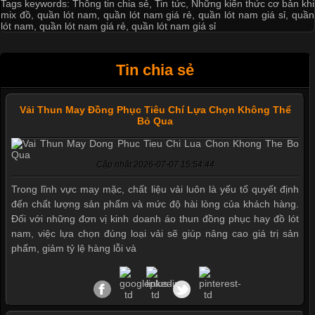
Tags keywords:
Thông tin chia sẻ
,
Tin tức
,
Những kiến thức cơ bản khi
mix đồ
,
quần lót nam
,
quần lót nam giá rẻ
,
quần lót nam giá sỉ
,
quần
lót nam
,
quần lót nam giá rẻ
,
quần lót nam giá sỉ
Tin chia sẻ
Vải Thun May Đồng Phục Tiêu Chí Lựa Chọn Không Thể
Bỏ Qua
Cập nhật 2026-07-07 15:54:44
Trong lĩnh vực may mặc, chất liệu vải luôn là yếu tố quyết định
Mẫu quần short quần lót nam
đến chất lượng sản phẩm và mức độ hài lòng của khách hàng.
nữ hè thu 2017
Đối với những đơn vị kinh doanh áo thun đồng phục hay đồ lót
nam, việc lựa chọn đúng loại vải sẽ giúp nâng cao giá trị sản
phẩm, giảm tỷ lệ hàng lỗi và
Thị hiều quần lót nam bơi lội
nam và nữ 2017