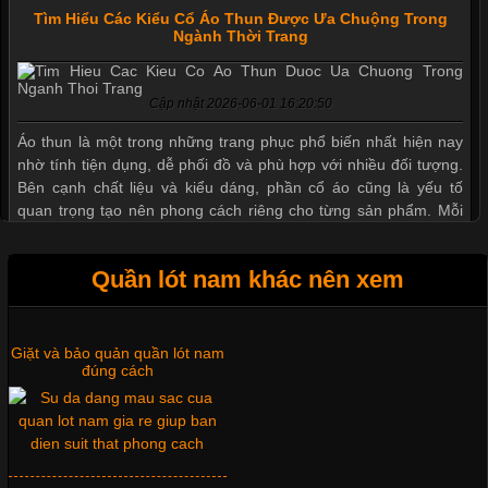
Tìm Hiểu Các Kiểu Cổ Áo Thun Được Ưa Chuộng Trong
Ngành Thời Trang
Cập nhật 2026-06-01 16:20:50
Xu hướng thời trang trẻ và
quần lót nam giá sỉ
Áo thun là một trong những trang phục phổ biến nhất hiện nay
nhờ tính tiện dụng, dễ phối đồ và phù hợp với nhiều đối tượng.
Bên cạnh chất liệu và kiểu dáng, phần cổ áo cũng là yếu tố
quan trọng tạo nên phong cách riêng cho từng sản phẩm. Mỗi
loại cổ áo sẽ mang đến một vẻ đẹp khác
Giặt và bảo quản quần lót nam
Quần lót nam khác nên xem
đúng cách
Những Mẫu Áo Thun Đồng Phục Công Ty Được Ưa
Chuộng Hiện Nay
Mẫu quần lót nam giá rẻ sốt hè
2017
Cập nhật 2026-06-01 14:23:34
Trong môi trường kinh doanh hiện đại, việc xây dựng hình ảnh