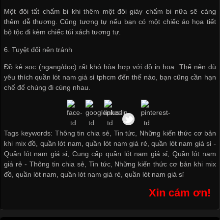
Một đôi tất chấm bi khi thêm một đôi giày chấm bi nữa sẽ càng
thêm dễ thương. Cũng tương tự nếu bạn có một chiếc áo họa tiết
bộ tộc đi kèm chiếc túi xách tương tự.
6. Tuyệt đối nên tránh
Đồ kẻ sọc (ngang/dọc) rất khó hòa hợp với đồ in hoa. Thế nên dù
yêu thích
quần lót nam giá sỉ tphcm
đến thế nào, bạn cũng cần hạn
chế để chúng đi cùng nhau.
Tags keywords: Thông tin chia sẻ, Tin tức, Những kiến thức cơ bản
khi mix đồ, quần lót nam, quần lót nam giá rẻ, quần lót nam giá sỉ -
Quần lót nam giá sỉ
,
Cung cấp quần lót nam giá sỉ
,
Quần lót nam
giá rẻ
-
Thông tin chia sẻ
,
Tin tức
,
Những kiến thức cơ bản khi mix
đồ
,
quần lót nam
,
quần lót nam giá rẻ
,
quần lót nam giá sỉ
Xin cám ơn!