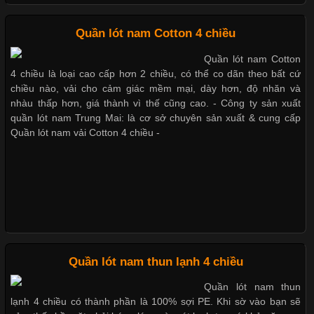
thun lạnh giá rẻ
Chất Liệu Bamboo Xu Hướng Mới Trong Ngành Thời Trang
Quần lót nam Cotton 4 chiều
Cập nhật 2026-05-21 14:59:25
Quần lót nam Cotton
Trong những năm gần đây, vải Bamboo đang trở thành một
4 chiều là loại cao cấp hơn 2 chiều, có thể co dãn theo bất cứ
trong những chất liệu được yêu thích trong ngành thời trang
chiều nào, vải cho cảm giác mềm mại, dày hơn, độ nhăn và
Dễ chịu hơn với quần lót nam
nhờ đặc tính mềm mại, thoáng khí và thân thiện với môi trường.
giá rẻ vải Cotton 4 chiều
nhàu thấp hơn, giá thành vì thế cũng cao. - Công ty sản xuất
Không chỉ được ứng dụng trong quần áo thường ngày, loại vải
quần lót nam Trung Mai: là cơ sở chuyên sản xuất & cung cấp
này còn xuất hiện nhiều trong các sản phẩm đồ lót
Quần lót nam vải Cotton 4 chiều -
Mẫu quần short quần lót nam
nữ hè thu 2017
Những Loại Vải Thun Thông Dụng Và Đặc Điểm Nổi Bật
Cập nhật 2026-05-20 14:58:56
Quần lót nam thun lạnh 4 chiều
Vải thun là một trong những chất liệu được sử dụng rộng rãi
Thị hiều quần lót nam bơi lội
nhất trong ngành thời trang nhờ đặc tính co giãn, mềm mại và
Quần lót nam thun
nam và nữ 2017
thoải mái khi mặc. Từ áo thun, đồ thể thao cho đến đồ lót nam,
lạnh 4 chiều có thành phần là 100% sợi PE. Khi sờ vào bạn sẽ
vải thun luôn đóng vai trò quan trọng trong quá trình sản xuất.