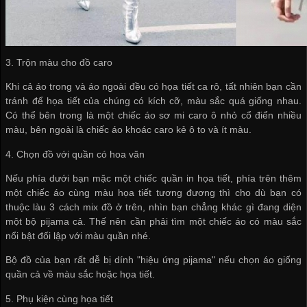
3. Trộn màu cho đồ caro
Khi cả áo trong và áo ngoài đều có họa tiết ca rô, tất nhiên bạn cần
tránh để họa tiết của chúng có kích cỡ, màu sắc quá giống nhau.
Có thể bên trong là một chiếc áo sơ mi caro ô nhỏ cổ điển nhiều
màu, bên ngoài là chiếc áo khoác caro kẻ ô to và ít màu.
4. Chọn đồ với quần có hoa văn
Nếu phía dưới bạn mặc một chiếc quần in họa tiết, phía trên thêm
một chiếc áo cùng màu họa tiết tương đương thì cho dù bạn có
thuộc làu 3 cách mix đồ ở trên, nhìn bạn chẳng khác gì đang diện
một bộ pijama cả. Thế nên cần phải tìm một chiếc áo có màu sắc
nổi bật đối lập với màu quần nhé.
Bộ đồ của bạn rất dễ bị dính "hiệu ứng pijama" nếu chọn áo giống
quần cả về màu sắc hoặc họa tiết.
5. Phụ kiện cùng họa tiết