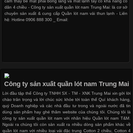
cảm thấy bề mặt phải bóng láng và mát lạnh tay có khả năng co
Hiện nay, nhu cầu tìm kiếm quần lót nam giá
dãn 4 chiều - Công ty sản xuất quần lót nam Trung Mai: là cơ sở
chuyên sản xuất & cung cấp Quần lót nam vải thun lạnh - Liên
hệ: Hotline 0906 888 300 _ Email:
Xu hướng thời trang trẻ và
quần lót nam giá sỉ
Xu Hướng Form Áo Thun Phổ Biến Trong Ngành May Mặc
Cập nhật 2026-05-09 15:58:23
Các Form Áo Thun Phổ Biến Hiện Nay Và Xu Hướng Trong
Giặt và bảo quản quần lót nam
Ngành May Mặc Áo thun là một trong những trang phục quen
đúng cách
thuộc và được sử dụng phổ biến nhất hiện nay. Không chỉ đa
dạng về màu sắc hay chất liệu, áo thun còn có nhiều form dáng
Công ty sản xuất quần lót nam Trung Mai
khác nhau để phù hợp với từng phong cách thời trang và nhu
cầu
Lời đầu tập thể Công ty TNHH SX - TM - XNK Trung Mai xin gởi lời
chào trân trọng và lời chúc sức khỏe tới toàn thể Quí khách hàng,
Mẫu quần lót nam giá rẻ sốt hè
quý Doanh nghiệp và các nhà đầu tư trong và ngoài nước đã tin
2017
dùng sản phẩm hay ghé thăm website của chúng tôi. Chúng tôi là
công ty sản xuất quần lót nam với nhãn hiệu Quần lót nam T&M.
Ngoài ra chúng tôi còn sản xuất ra nhiều dòng sản phẩm khác về
Khám Phá Áo Phông Trang Phục Phổ Biến Nhất Hiện Nay
quần lót nam với nhiều loại vải đặc trung Cotton 2 chiều, Cotton 4