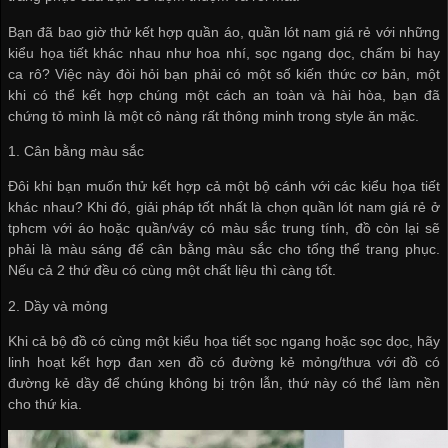
Bạn đã bao giờ thử kết hợp quần áo,
quần lót nam giá rẻ
với những
kiểu họa tiết khác nhau như hoa nhí, sọc ngang dọc, chấm bi hay
ca rô? Việc này đòi hỏi bạn phải có một số kiến thức cơ bản, một
khi có thể kết hợp chúng một cách an toàn và hài hòa, bạn đã
chứng tỏ mình là một cô nàng rất thông minh trong style ăn mặc.
1. Cân bằng màu sắc
Đôi khi bạn muốn thử kết hợp cả một bộ cánh với các kiểu họa tiết
khác nhau? Khi đó, giải pháp tốt nhất là chọn
quần lót nam giá rẻ ở
tphcm
với áo hoặc quần/váy có màu sắc trung tính, đồ còn lại sẽ
phải là màu sáng để cân bằng màu sắc cho tổng thể trang phục.
Nếu cả 2 thứ đều có cùng một chất liệu thì càng tốt.
2. Dầy và mỏng
Khi cả bộ đồ có cùng một kiểu họa tiết sọc ngang hoặc sọc dọc, hãy
linh hoạt kết hợp đan xen đồ có đường kẻ mỏng/thưa với đồ có
đường kẻ dầy để chúng không bị trộn lẫn, thứ này có thể làm nền
cho thứ kia.