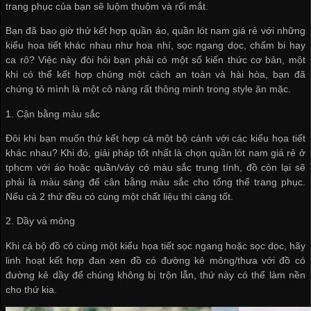
trang phục của bạn sẽ luộm thuộm và rối mắt.
Bạn đã bao giờ thử kết hợp quần áo,
quần lót nam giá rẻ
với những
kiểu họa tiết khác nhau như hoa nhí, sọc ngang dọc, chấm bi hay
ca rô? Việc này đòi hỏi bạn phải có một số kiến thức cơ bản, một
khi có thể kết hợp chúng một cách an toàn và hài hòa, bạn đã
chứng tỏ mình là một cô nàng rất thông minh trong style ăn mặc.
1. Cân bằng màu sắc
Đôi khi bạn muốn thử kết hợp cả một bộ cánh với các kiểu họa tiết
khác nhau? Khi đó, giải pháp tốt nhất là chọn
quần lót nam giá rẻ ở
tphcm
với áo hoặc quần/váy có màu sắc trung tính, đồ còn lại sẽ
phải là màu sáng để cân bằng màu sắc cho tổng thể trang phục.
Nếu cả 2 thứ đều có cùng một chất liệu thì càng tốt.
2. Dầy và mỏng
Khi cả bộ đồ có cùng một kiểu họa tiết sọc ngang hoặc sọc dọc, hãy
linh hoạt kết hợp đan xen đồ có đường kẻ mỏng/thưa với đồ có
đường kẻ dầy để chúng không bị trộn lẫn, thứ này có thể làm nền
cho thứ kia.