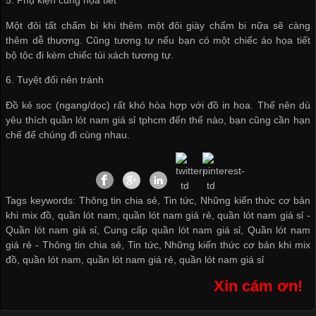
5. Phụ kiện cùng họa tiết
Một đôi tất chấm bi khi thêm một đôi giày chấm bi nữa sẽ càng
thêm dễ thương. Cũng tương tự nếu bạn có một chiếc áo họa tiết
bộ tộc đi kèm chiếc túi xách tương tự.
6. Tuyệt đối nên tránh
Đồ kẻ sọc (ngang/dọc) rất khó hòa hợp với đồ in hoa. Thế nên dù
yêu thích
quần lót nam giá sỉ tphcm
đến thế nào, bạn cũng cần hạn
chế để chúng đi cùng nhau.
Tags keywords: Thông tin chia sẻ, Tin tức, Những kiến thức cơ bản
khi mix đồ, quần lót nam, quần lót nam giá rẻ, quần lót nam giá sỉ -
Quần lót nam giá sỉ
,
Cung cấp quần lót nam giá sỉ
,
Quần lót nam
giá rẻ
-
Thông tin chia sẻ
,
Tin tức
,
Những kiến thức cơ bản khi mix
đồ
,
quần lót nam
,
quần lót nam giá rẻ
,
quần lót nam giá sỉ
Xin cám ơn!