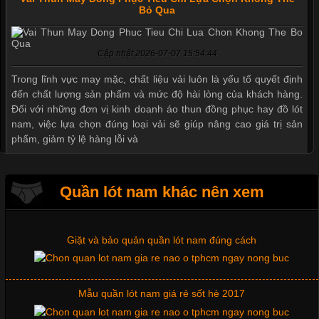
Bỏ Qua
Mẫu quần short quần lót nam nữ hè thu 2017
Cập nhật 2026-07-07 15:54:44
Thị hiều quần lót nam bơi lội nam và nữ 2017
Trong lĩnh vực may mặc, chất liệu vải luôn là yếu tố quyết định
đến chất lượng sản phẩm và mức độ hài lòng của khách hàng.
Đối với những đơn vị kinh doanh áo thun đồng phục hay đồ lót
nam, việc lựa chọn đúng loại vải sẽ giúp nâng cao giá trị sản
Xu hướng thời trang trẻ và quần lót nam giá sỉ
phẩm, giảm tỷ lệ hàng lỗi và
Giặt và bảo quản quần lót nam đúng cách
Quần lót nam khác nên xem
Tìm Hiểu Các Kiểu Cổ Áo Thun Được Ưa Chuộng Trong
Ngành Thời Trang
Mẫu quần lót nam giá rẻ sốt hè 2017
Cập nhật 2026-06-01 16:20:50
Những mẩu quần lót nam thông dụng hiện nay
Áo thun là một trong những trang phục phổ biến nhất hiện nay
nhờ tính tiện dụng, dễ phối đồ và phù hợp với nhiều đối tượng.