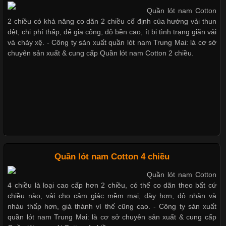
Quần lót nam Cotton
Chất Liệu Lycra Có Gì Đặc Biệt Trong Ngành Thời Trang?
2 chiều có khả năng co dãn 2 chiều cố định của hướng vải thun
Xu hướng thời trang trẻ và quần lót nam giá sỉ
dệt, chi phí thấp, dể gia công, độ bền cao, ít bị tình trạng giãn vải
Cập nhật 2026-05-27 17:03:46
và chảy xệ. - Công ty sản xuất quần lót nam Trung Mai: là cơ sở
chuyên sản xuất & cung cấp Quần lót nam Cotton 2 chiều.
Vải Lycra Là Gì? Chất Liệu Co Giãn Được Ưa Chuộng Trong
Giặt và bảo quản quần lót nam đúng cách
Ngành May Mặc Trong ngành thời trang hiện đại, các loại vải có
khả năng co giãn tốt ngày càng được ưa chuộng nhằm mang lại
cảm giác thoải mái cho người mặc. Trong đó, vải Lycra là một
trong những chất liệu nổi bật nhờ độ đàn hồi cao,
Mẫu quần lót nam giá rẻ sốt hè 2017
Những mẩu quần lót nam thông dụng hiện nay
Chất Liệu Bamboo Xu Hướng Mới Trong Ngành Thời Trang
Quần lót nam Cotton 4 chiều
Bộ sưu tập quần lót nam Boxer TpHCM
Quần lót nam Cotton
Cập nhật 2026-05-21 14:59:25
4 chiều là loại cao cấp hơn 2 chiều, có thể co dãn theo bất cứ
Trong những năm gần đây, vải Bamboo đang trở thành một
chiều nào, vải cho cảm giác mềm mại, dày hơn, độ nhăn và
trong những chất liệu được yêu thích trong ngành thời trang
nhàu thấp hơn, giá thành vì thế cũng cao. - Công ty sản xuất
Quần lót nam boxer thun lạnh
nhờ đặc tính mềm mại, thoáng khí và thân thiện với môi trường.
quần lót nam Trung Mai: là cơ sở chuyên sản xuất & cung cấp