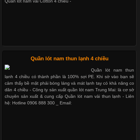
Không chỉ được ứng dụng trong quần áo thường ngày, loại vải
Quần lót nam vải Cotton 4 chiều -
này còn xuất hiện nhiều trong các sản phẩm đồ lót
Nguyên bộ quần lót nam Boxer thun lạnh giá rẻ
Dễ chịu hơn với quần lót nam giá rẻ vải Cotton 4 chiều
Những Loại Vải Thun Thông Dụng Và Đặc Điểm Nổi Bật
Cập nhật 2026-05-20 14:58:56
Quần lót nam thun lạnh 4 chiều
Vải thun là một trong những chất liệu được sử dụng rộng rãi
Quần lót nam thun
nhất trong ngành thời trang nhờ đặc tính co giãn, mềm mại và
lạnh 4 chiều có thành phần là 100% sợi PE. Khi sờ vào bạn sẽ
thoải mái khi mặc. Từ áo thun, đồ thể thao cho đến đồ lót nam,
cảm thấy bề mặt phải bóng láng và mát lạnh tay có khả năng co
vải thun luôn đóng vai trò quan trọng trong quá trình sản xuất.
dãn 4 chiều - Công ty sản xuất quần lót nam Trung Mai: là cơ sở
Hiện nay, nhu cầu tìm kiếm quần lót nam giá
chuyên sản xuất & cung cấp Quần lót nam vải thun lạnh - Liên
hệ: Hotline 0906 888 300 _ Email:
Xu Hướng Form Áo Thun Phổ Biến Trong Ngành May Mặc