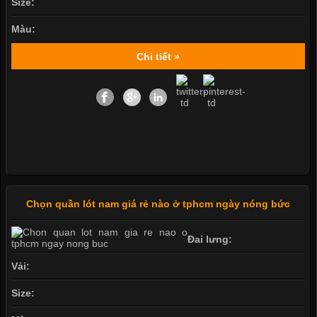
Size:
Màu:
Chi tiết »
Chọn quần lót nam giá rẻ nào ở tphcm ngày nóng bức
Đai lưng:
Vải:
Size: