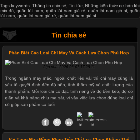
Tags keywords:
Thông tin chia sẻ
,
Tin tức
,
Những kiến thức cơ bản khi
mix đồ
,
quần lót nam
,
quần lót nam giá rẻ
,
quần lót nam giá sỉ
,
quần
lót nam
,
quần lót nam giá rẻ
,
quần lót nam giá sỉ
Tin chia sẻ
Phân Biệt Các Loại Chỉ May Và Cách Lựa Chọn Phù Hợp
Cập nhật 2026-08-07 17:28:11
Trong ngành may mặc, ngoài chất liệu vải thì chỉ may cũng là
yếu tố quyết định đến độ bền, tính thẩm mỹ và chất lượng của
thành phẩm. Mỗi loại chỉ có đặc tính riêng về độ bền kéo, độ co
giãn và khả năng chịu ma sát, vì vậy việc lựa chọn đúng loại chỉ
sẽ giúp sản phẩm có tuổi
Vải Thun May Đồng Phục Tiêu Chí Lựa Chọn Không Thể