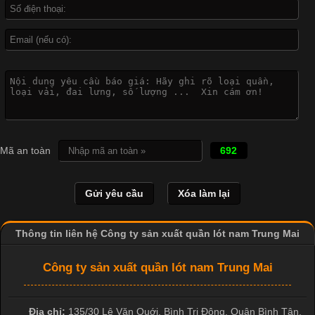
Công Nghệ In Chuyển Nhiệt Trong Ngành Thời Trang Hiện
Đại
Cập nhật 2026-04-21 15:41:03
In Chuyển Nhiệt Là Gì? Công Nghệ In Hiện Đại Trong Ngành
Mã an toàn
692
May Mặc Trong ngành in ấn và thời trang, in chuyển nhiệt đang
là một trong những công nghệ phổ biến nhờ khả năng tạo ra
hình ảnh sắc nét và bền màu. Đặc biệt, kỹ thuật này được ứng
dụng rộng rãi trong sản xuất áo thun, đồ thể thao
Thông tin liên hệ Công ty sản xuất quần lót nam Trung Mai
Công ty sản xuất quần lót nam Trung Mai
Địa chỉ:
135/30 Lê Văn Quới, Bình Trị Đông
,
Quận Bình Tân
,