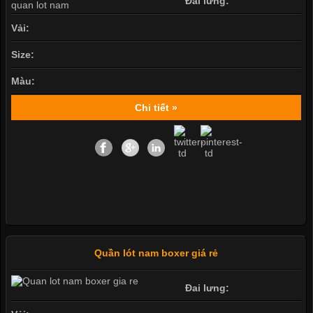
Đai lưng:
Vải:
Size:
Màu:
Chi tiết »
Quần lót nam boxer giá rẻ
Đai lưng: