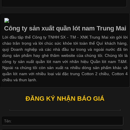
Cập nhật 2026-05-09 15:58:23
Các Form Áo Thun Phổ Biến Hiện Nay Và Xu Hướng Trong
Ngành May Mặc Áo thun là một trong những trang phục quen
thuộc và được sử dụng phổ biến nhất hiện nay. Không chỉ đa
Công ty sản xuất quần lót nam Trung Mai
dạng về màu sắc hay chất liệu, áo thun còn có nhiều form dáng
Lời đầu tập thể Công ty TNHH SX - TM - XNK Trung Mai xin gởi lời
khác nhau để phù hợp với từng phong cách thời trang và nhu
chào trân trọng và lời chúc sức khỏe tới toàn thể Quí khách hàng,
cầu
quý Doanh nghiệp và các nhà đầu tư trong và ngoài nước đã tin
dùng sản phẩm hay ghé thăm website của chúng tôi. Chúng tôi là
công ty sản xuất quần lót nam với nhãn hiệu Quần lót nam T&M.
Ngoài ra chúng tôi còn sản xuất ra nhiều dòng sản phẩm khác về
quần lót nam với nhiều loại vải đặc trung Cotton 2 chiều, Cotton 4
Khám Phá Áo Phông Trang Phục Phổ Biến Nhất Hiện Nay
chiều và thun lạnh.
Cập nhật 2026-04-24 17:24:50
ĐĂNG KÝ NHẬN BÁO GIÁ
Áo phông là một trong những trang phục phổ biến nhất trong
đời sống hiện đại nhờ sự tiện lợi, thoải mái và dễ phối đồ.
Không chỉ xuất hiện trong thời trang thường ngày, áo phông còn
được ứng dụng rộng rãi trong ngành sản xuất may mặc, đặc
biệt là các sản phẩm từ vải thun. Hiện nay,