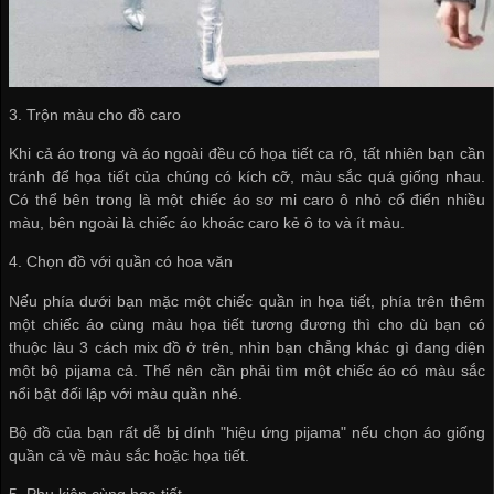
3. Trộn màu cho đồ caro
Khi cả áo trong và áo ngoài đều có họa tiết ca rô, tất nhiên bạn cần
tránh để họa tiết của chúng có kích cỡ, màu sắc quá giống nhau.
Có thể bên trong là một chiếc áo sơ mi caro ô nhỏ cổ điển nhiều
màu, bên ngoài là chiếc áo khoác caro kẻ ô to và ít màu.
4. Chọn đồ với quần có hoa văn
Nếu phía dưới bạn mặc một chiếc quần in họa tiết, phía trên thêm
một chiếc áo cùng màu họa tiết tương đương thì cho dù bạn có
thuộc làu 3 cách mix đồ ở trên, nhìn bạn chẳng khác gì đang diện
một bộ pijama cả. Thế nên cần phải tìm một chiếc áo có màu sắc
nổi bật đối lập với màu quần nhé.
Bộ đồ của bạn rất dễ bị dính "hiệu ứng pijama" nếu chọn áo giống
quần cả về màu sắc hoặc họa tiết.