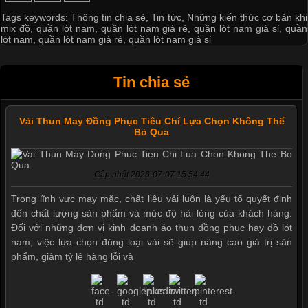
Tags keywords:
Thông tin chia sẻ
,
Tin tức
,
Những kiến thức cơ bản khi
mix đồ
,
quần lót nam
,
quần lót nam giá rẻ
,
quần lót nam giá sỉ
,
quần
lót nam
,
quần lót nam giá rẻ
,
quần lót nam giá sỉ
Tin chia sẻ
Vải Thun May Đồng Phục Tiêu Chí Lựa Chọn Không Thể
Bỏ Qua
Cập nhật 2026-07-07 15:54:44
Trong lĩnh vực may mặc, chất liệu vải luôn là yếu tố quyết định
đến chất lượng sản phẩm và mức độ hài lòng của khách hàng.
Đối với những đơn vị kinh doanh áo thun đồng phục hay đồ lót
nam, việc lựa chọn đúng loại vải sẽ giúp nâng cao giá trị sản
phẩm, giảm tỷ lệ hàng lỗi và
Mẫu quần short quần lót nam nữ hè thu 2017