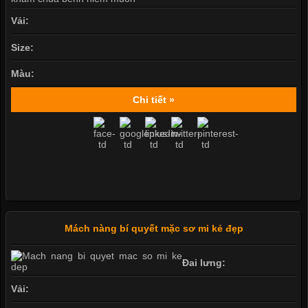
Vải:
Size:
Màu:
Chi tiết »
Mách nàng bí quyết mặc sơ mi kẻ đẹp
Đai lưng:
Vải: