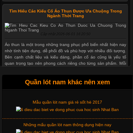
Tìm Hiểu Các Kiểu Cổ Áo Thun Được Ưa Chuộng Trong
Thị hiều quần lót nam bơi lội nam và nữ 2017
Ngành Thời Trang
Cập nhật 2026-06-01 16:20:50
Xu hướng thời trang trẻ và quần lót nam giá sỉ
Áo thun là một trong những trang phục phổ biến nhất hiện nay
nhờ tính tiện dụng, dễ phối đồ và phù hợp với nhiều đối tượng.
Bên cạnh chất liệu và kiểu dáng, phần cổ áo cũng là yếu tố
Giặt và bảo quản quần lót nam đúng cách
quan trọng tạo nên phong cách riêng cho từng sản phẩm. Mỗi
loại cổ áo sẽ mang đến một vẻ đẹp khác
Mẫu quần lót nam giá rẻ sốt hè 2017
Quần lót nam khác nên xem
Những mẩu quần lót nam thông dụng hiện nay
Những Mẫu Áo Thun Đồng Phục Công Ty Được Ưa
Chuộng Hiện Nay
Bộ sưu tập quần lót nam Boxer TpHCM
Cập nhật 2026-06-01 14:23:34