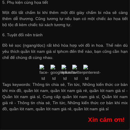
5. Phụ kiện cùng họa tiết
Một đôi tất chấm bi khi thêm một đôi giày chấm bi nữa sẽ càng
thêm dễ thương. Cũng tương tự nếu bạn có một chiếc áo họa tiết
bộ tộc đi kèm chiếc túi xách tương tự.
6. Tuyệt đối nên tránh
Đồ kẻ sọc (ngang/dọc) rất khó hòa hợp với đồ in hoa. Thế nên dù
yêu thích
quần lót nam giá sỉ tphcm
đến thế nào, bạn cũng cần hạn
chế để chúng đi cùng nhau.
Tags keywords: Thông tin chia sẻ, Tin tức, Những kiến thức cơ bản
khi mix đồ, quần lót nam, quần lót nam giá rẻ, quần lót nam giá sỉ -
Quần lót nam giá sỉ
,
Cung cấp quần lót nam giá sỉ
,
Quần lót nam
giá rẻ
-
Thông tin chia sẻ
,
Tin tức
,
Những kiến thức cơ bản khi mix
đồ
,
quần lót nam
,
quần lót nam giá rẻ
,
quần lót nam giá sỉ
Xin cám ơn!