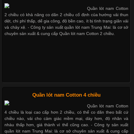
Quần lót nam Cotton
Chất Liệu Bamboo Xu Hướng Mới Trong Ngành Thời Trang
2 chiều có khả năng co dãn 2 chiều cố định của hướng vải thun
Giặt và bảo quản quần lót nam đúng cách
dệt, chi phí thấp, dể gia công, độ bền cao, ít bị tình trạng giãn vải
Cập nhật 2026-05-21 14:59:25
và chảy xệ. - Công ty sản xuất quần lót nam Trung Mai: là cơ sở
chuyên sản xuất & cung cấp Quần lót nam Cotton 2 chiều.
Trong những năm gần đây, vải Bamboo đang trở thành một
Mẫu quần lót nam giá rẻ sốt hè 2017
trong những chất liệu được yêu thích trong ngành thời trang
nhờ đặc tính mềm mại, thoáng khí và thân thiện với môi trường.
Không chỉ được ứng dụng trong quần áo thường ngày, loại vải
này còn xuất hiện nhiều trong các sản phẩm đồ lót
Những mẩu quần lót nam thông dụng hiện nay
Bộ sưu tập quần lót nam Boxer TpHCM
Những Loại Vải Thun Thông Dụng Và Đặc Điểm Nổi Bật
Quần lót nam Cotton 4 chiều
Quần lót nam boxer thun lạnh
Quần lót nam Cotton
Cập nhật 2026-05-20 14:58:56
4 chiều là loại cao cấp hơn 2 chiều, có thể co dãn theo bất cứ
Vải thun là một trong những chất liệu được sử dụng rộng rãi
chiều nào, vải cho cảm giác mềm mại, dày hơn, độ nhăn và
nhất trong ngành thời trang nhờ đặc tính co giãn, mềm mại và
nhàu thấp hơn, giá thành vì thế cũng cao. - Công ty sản xuất
Nguyên bộ quần lót nam Boxer thun lạnh giá rẻ
thoải mái khi mặc. Từ áo thun, đồ thể thao cho đến đồ lót nam,
quần lót nam Trung Mai: là cơ sở chuyên sản xuất & cung cấp