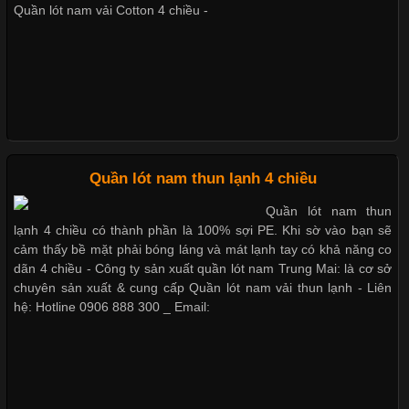
vải thun luôn đóng vai trò quan trọng trong quá trình sản xuất.
Quần lót nam vải Cotton 4 chiều -
Hiện nay, nhu cầu tìm kiếm quần lót nam giá
Dễ chịu hơn với quần lót nam giá rẻ vải Cotton 4 chiều
Xu Hướng Form Áo Thun Phổ Biến Trong Ngành May Mặc
Cập nhật 2026-05-09 15:58:23
Quần lót nam thun lạnh 4 chiều
Các Form Áo Thun Phổ Biến Hiện Nay Và Xu Hướng Trong
Quần lót nam thun
Ngành May Mặc Áo thun là một trong những trang phục quen
lạnh 4 chiều có thành phần là 100% sợi PE. Khi sờ vào bạn sẽ
thuộc và được sử dụng phổ biến nhất hiện nay. Không chỉ đa
cảm thấy bề mặt phải bóng láng và mát lạnh tay có khả năng co
dạng về màu sắc hay chất liệu, áo thun còn có nhiều form dáng
dãn 4 chiều - Công ty sản xuất quần lót nam Trung Mai: là cơ sở
khác nhau để phù hợp với từng phong cách thời trang và nhu
chuyên sản xuất & cung cấp Quần lót nam vải thun lạnh - Liên
cầu
hệ: Hotline 0906 888 300 _ Email:
Khám Phá Áo Phông Trang Phục Phổ Biến Nhất Hiện Nay