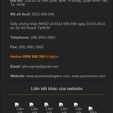
Địa chỉ:
135/30 Lê Văn Quới, Bình Trị Đông
,
Quận Bình Tân
,
Tp. HCM
Mã số thuế:
0312 699 048
Giấy chứng nhận ĐKKD số 0312 699 048 ngày 23-03-2014
do Sở Kế Hoạch TpHCM
Telephone:
(08).3961.0962
Fax:
(08).3961.0962
Hotine
0906 888 300
A Nghĩa
Email:
qltrungmai@gmail.com
Website:
www.quanlotnamgiare.com, www.quanxinam.com
Liên kết khác của website