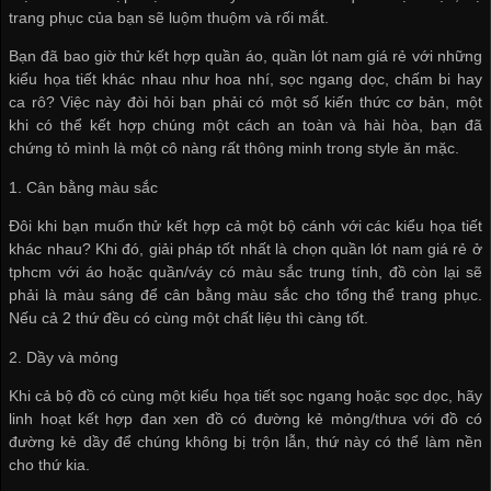
trang phục của bạn sẽ luộm thuộm và rối mắt.
Bạn đã bao giờ thử kết hợp quần áo,
quần lót nam giá rẻ
với những
kiểu họa tiết khác nhau như hoa nhí, sọc ngang dọc, chấm bi hay
ca rô? Việc này đòi hỏi bạn phải có một số kiến thức cơ bản, một
khi có thể kết hợp chúng một cách an toàn và hài hòa, bạn đã
chứng tỏ mình là một cô nàng rất thông minh trong style ăn mặc.
1. Cân bằng màu sắc
Đôi khi bạn muốn thử kết hợp cả một bộ cánh với các kiểu họa tiết
khác nhau? Khi đó, giải pháp tốt nhất là chọn
quần lót nam giá rẻ ở
tphcm
với áo hoặc quần/váy có màu sắc trung tính, đồ còn lại sẽ
phải là màu sáng để cân bằng màu sắc cho tổng thể trang phục.
Nếu cả 2 thứ đều có cùng một chất liệu thì càng tốt.
2. Dầy và mỏng
Khi cả bộ đồ có cùng một kiểu họa tiết sọc ngang hoặc sọc dọc, hãy
linh hoạt kết hợp đan xen đồ có đường kẻ mỏng/thưa với đồ có
đường kẻ dầy để chúng không bị trộn lẫn, thứ này có thể làm nền
cho thứ kia.