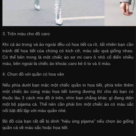
3. Trộn màu cho đồ caro
Khi cả áo trong và áo ngoài đều có họa tiết ca rô, tất nhiên bạn cần
tránh để họa tiết của chúng có kích cỡ, màu sắc quá giống nhau.
Có thể bên trong là một chiếc áo sơ mi caro ô nhỏ cổ điển nhiều
màu, bên ngoài là chiếc áo khoác caro kẻ ô to và ít màu.
4. Chọn đồ với quần có hoa văn
Nếu phía dưới bạn mặc một chiếc quần in họa tiết, phía trên thêm
một chiếc áo cùng màu họa tiết tương đương thì cho dù bạn có
thuộc làu 3 cách mix đồ ở trên, nhìn bạn chẳng khác gì đang diện
một bộ pijama cả. Thế nên cần phải tìm một chiếc áo có màu sắc
nổi bật đối lập với màu quần nhé.
Bộ đồ của bạn rất dễ bị dính "hiệu ứng pijama" nếu chọn áo giống
quần cả về màu sắc hoặc họa tiết.