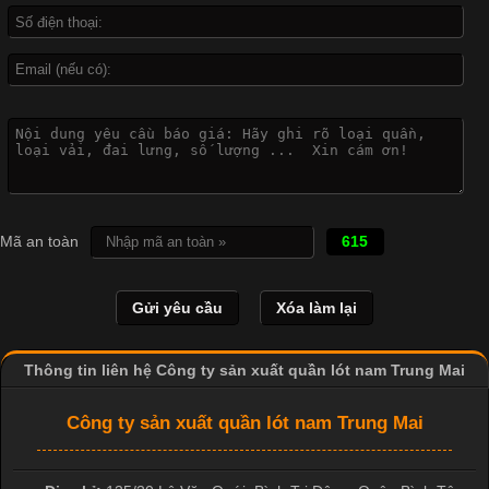
dụng rộng rãi trong sản xuất áo thun, đồ thể thao
Vì Sao Cơ Sở Sản Xuất Quần Lót Nam Ưa Chuộng Vải
Cotton?
Cập nhật 2026-04-20 17:14:16
Mã an toàn
615
Vải cotton là một trong những chất liệu được sử dụng rộng rãi
nhất trong ngành dệt may nhờ đặc tính mềm mại, thoáng mát
và thấm hút mồ hôi tốt. Đây cũng là loại vải được nhiều công ty
sản xuất quần lót nam lựa chọn để tạo ra các sản phẩm chất
lượng, phù hợp với nhu cầu sử dụng
Thông tin liên hệ Công ty sản xuất quần lót nam Trung Mai
Công ty sản xuất quần lót nam Trung Mai