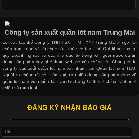
Cập nhật 2026-04-24 17:24:50
Áo phông là một trong những trang phục phổ biến nhất trong
đời sống hiện đại nhờ sự tiện lợi, thoải mái và dễ phối đồ.
Công ty sản xuất quần lót nam Trung Mai
Không chỉ xuất hiện trong thời trang thường ngày, áo phông còn
Lời đầu tập thể Công ty TNHH SX - TM - XNK Trung Mai xin gởi lời
được ứng dụng rộng rãi trong ngành sản xuất may mặc, đặc
chào trân trọng và lời chúc sức khỏe tới toàn thể Quí khách hàng,
biệt là các sản phẩm từ vải thun. Hiện nay,
quý Doanh nghiệp và các nhà đầu tư trong và ngoài nước đã tin
dùng sản phẩm hay ghé thăm website của chúng tôi. Chúng tôi là
công ty sản xuất quần lót nam với nhãn hiệu Quần lót nam T&M.
Ngoài ra chúng tôi còn sản xuất ra nhiều dòng sản phẩm khác về
quần lót nam với nhiều loại vải đặc trung Cotton 2 chiều, Cotton 4
Công Nghệ In Chuyển Nhiệt Trong Ngành Thời Trang Hiện
chiều và thun lạnh.
Đại
ĐĂNG KÝ NHẬN BÁO GIÁ
Cập nhật 2026-04-21 15:41:03
In Chuyển Nhiệt Là Gì? Công Nghệ In Hiện Đại Trong Ngành
May Mặc Trong ngành in ấn và thời trang, in chuyển nhiệt đang
là một trong những công nghệ phổ biến nhờ khả năng tạo ra
hình ảnh sắc nét và bền màu. Đặc biệt, kỹ thuật này được ứng