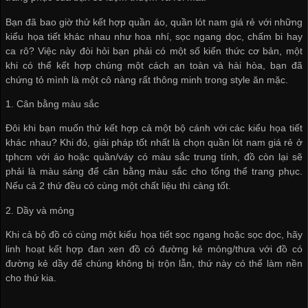
Bạn đã bao giờ thử kết hợp quần áo,
quần lót nam giá rẻ
với những
kiểu họa tiết khác nhau như hoa nhí, sọc ngang dọc, chấm bi hay
ca rô? Việc này đòi hỏi bạn phải có một số kiến thức cơ bản, một
khi có thể kết hợp chúng một cách an toàn và hài hòa, bạn đã
chứng tỏ mình là một cô nàng rất thông minh trong style ăn mặc.
1. Cân bằng màu sắc
Đôi khi bạn muốn thử kết hợp cả một bộ cánh với các kiểu họa tiết
khác nhau? Khi đó, giải pháp tốt nhất là chọn
quần lót nam giá rẻ ở
tphcm
với áo hoặc quần/váy có màu sắc trung tính, đồ còn lại sẽ
phải là màu sáng để cân bằng màu sắc cho tổng thể trang phục.
Nếu cả 2 thứ đều có cùng một chất liệu thì càng tốt.
2. Dầy và mỏng
Khi cả bộ đồ có cùng một kiểu họa tiết sọc ngang hoặc sọc dọc, hãy
linh hoạt kết hợp đan xen đồ có đường kẻ mỏng/thưa với đồ có
đường kẻ dầy để chúng không bị trộn lẫn, thứ này có thể làm nền
cho thứ kia.