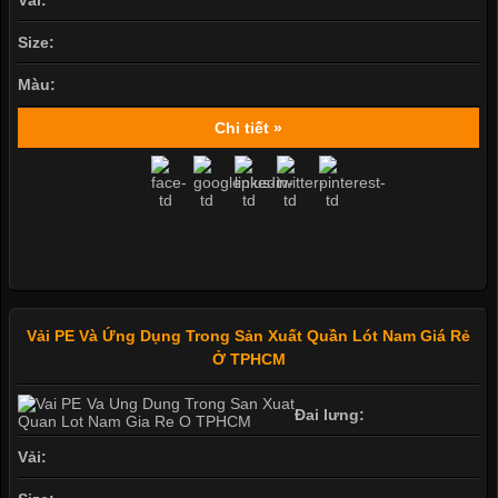
Vải:
Size:
Màu:
Chi tiết »
Vải PE Và Ứng Dụng Trong Sản Xuất Quần Lót Nam Giá Rẻ
Ở TPHCM
Đai lưng:
Vải: