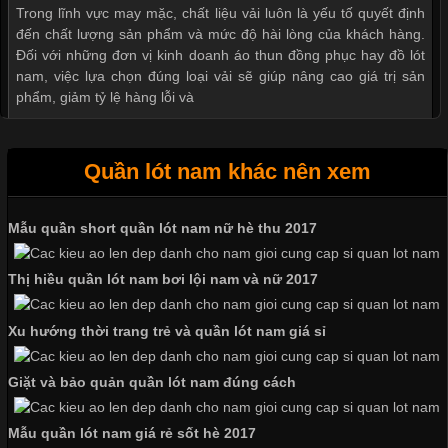
Trong lĩnh vực may mặc, chất liệu vải luôn là yếu tố quyết định
đến chất lượng sản phẩm và mức độ hài lòng của khách hàng.
Đối với những đơn vị kinh doanh áo thun đồng phục hay đồ lót
nam, việc lựa chọn đúng loại vải sẽ giúp nâng cao giá trị sản
phẩm, giảm tỷ lệ hàng lỗi và
Quần lót nam khác nên xem
Tìm Hiểu Các Kiểu Cổ Áo Thun Được Ưa Chuộng Trong
Ngành Thời Trang
Mẫu quần short quần lót nam nữ hè thu 2017
Thị hiều quần lót nam bơi lội nam và nữ 2017
Cập nhật 2026-06-01 16:20:50
Áo thun là một trong những trang phục phổ biến nhất hiện nay
Xu hướng thời trang trẻ và quần lót nam giá sỉ
nhờ tính tiện dụng, dễ phối đồ và phù hợp với nhiều đối tượng.
Bên cạnh chất liệu và kiểu dáng, phần cổ áo cũng là yếu tố
Giặt và bảo quản quần lót nam đúng cách
quan trọng tạo nên phong cách riêng cho từng sản phẩm. Mỗi
loại cổ áo sẽ mang đến một vẻ đẹp khác
Mẫu quần lót nam giá rẻ sốt hè 2017