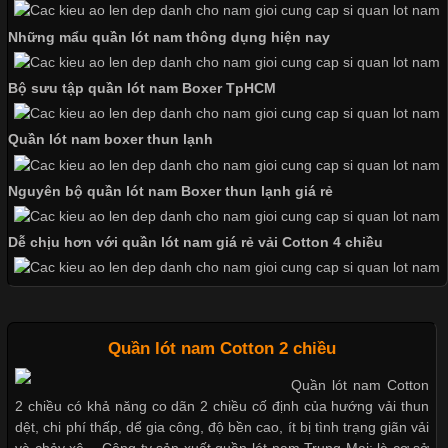
Những mẩu quần lót nam thông dụng hiện nay
Những Mẫu Áo Thun Đồng Phục Công Ty Được Ưa
Chuộng Hiện Nay
Bộ sưu tập quần lót nam Boxer TpHCM
Quần lót nam boxer thun lạnh
Cập nhật 2026-06-01 14:23:34
Trong môi trường kinh doanh hiện đại, việc xây dựng hình ảnh
Nguyên bộ quần lót nam Boxer thun lạnh giá rẻ
chuyên nghiệp đóng vai trò quan trọng đối với sự phát triển của
doanh nghiệp. Một trong những giải pháp hiệu quả được nhiều
Dễ chịu hơn với quần lót nam giá rẻ vải Cotton 4 chiều
đơn vị lựa chọn hiện nay là sử dụng áo thun đồng phục công ty.
Không chỉ giúp tạo sự đồng bộ, áo thun
Quần lót nam Cotton 2 chiều
Chất Liệu Lycra Có Gì Đặc Biệt Trong Ngành Thời Trang?
Quần lót nam Cotton
2 chiều có khả năng co dãn 2 chiều cố định của hướng vải thun
dệt, chi phí thấp, dể gia công, độ bền cao, ít bị tình trạng giãn vải
Cập nhật 2026-05-27 17:03:46
và chảy xệ. - Công ty sản xuất quần lót nam Trung Mai: là cơ sở