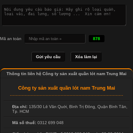
Đại
Cập nhật 2026-04-21 15:41:03
In Chuyển Nhiệt Là Gì? Công Nghệ In Hiện Đại Trong Ngành
May Mặc Trong ngành in ấn và thời trang, in chuyển nhiệt đang
Mã an toàn
878
là một trong những công nghệ phổ biến nhờ khả năng tạo ra
hình ảnh sắc nét và bền màu. Đặc biệt, kỹ thuật này được ứng
dụng rộng rãi trong sản xuất áo thun, đồ thể thao
Thông tin liên hệ Công ty sản xuất quần lót nam Trung Mai
Công ty sản xuất quần lót nam Trung Mai
Địa chỉ:
135/30 Lê Văn Quới, Bình Trị Đông
,
Quận Bình Tân
,
Tp. HCM
Mã số thuế:
0312 699 048