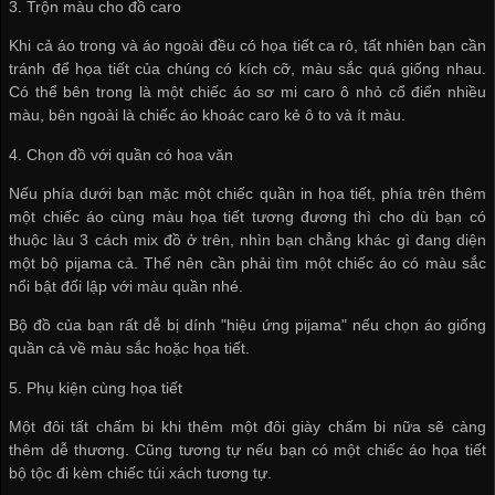
3. Trộn màu cho đồ caro
Khi cả áo trong và áo ngoài đều có họa tiết ca rô, tất nhiên bạn cần
tránh để họa tiết của chúng có kích cỡ, màu sắc quá giống nhau.
Có thể bên trong là một chiếc áo sơ mi caro ô nhỏ cổ điển nhiều
màu, bên ngoài là chiếc áo khoác caro kẻ ô to và ít màu.
4. Chọn đồ với quần có hoa văn
Nếu phía dưới bạn mặc một chiếc quần in họa tiết, phía trên thêm
một chiếc áo cùng màu họa tiết tương đương thì cho dù bạn có
thuộc làu 3 cách mix đồ ở trên, nhìn bạn chẳng khác gì đang diện
một bộ pijama cả. Thế nên cần phải tìm một chiếc áo có màu sắc
nổi bật đối lập với màu quần nhé.
Bộ đồ của bạn rất dễ bị dính "hiệu ứng pijama" nếu chọn áo giống
quần cả về màu sắc hoặc họa tiết.
5. Phụ kiện cùng họa tiết
Một đôi tất chấm bi khi thêm một đôi giày chấm bi nữa sẽ càng
thêm dễ thương. Cũng tương tự nếu bạn có một chiếc áo họa tiết
bộ tộc đi kèm chiếc túi xách tương tự.