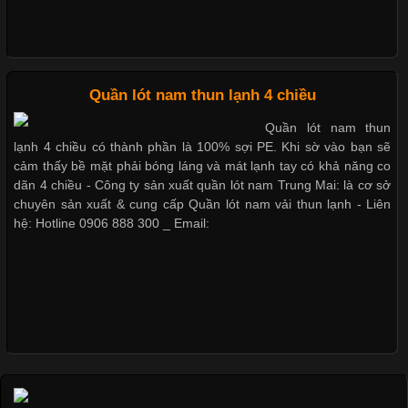
Những Loại Vải Thun Thông Dụng Và Đặc Điểm Nổi Bật
Cập nhật 2026-05-20 14:58:56
Quần lót nam thun lạnh 4 chiều
Vải thun là một trong những chất liệu được sử dụng rộng rãi
nhất trong ngành thời trang nhờ đặc tính co giãn, mềm mại và
Quần lót nam thun
thoải mái khi mặc. Từ áo thun, đồ thể thao cho đến đồ lót nam,
lạnh 4 chiều có thành phần là 100% sợi PE. Khi sờ vào bạn sẽ
vải thun luôn đóng vai trò quan trọng trong quá trình sản xuất.
cảm thấy bề mặt phải bóng láng và mát lạnh tay có khả năng co
Hiện nay, nhu cầu tìm kiếm quần lót nam giá
dãn 4 chiều - Công ty sản xuất quần lót nam Trung Mai: là cơ sở
chuyên sản xuất & cung cấp Quần lót nam vải thun lạnh - Liên
hệ: Hotline 0906 888 300 _ Email:
Xu Hướng Form Áo Thun Phổ Biến Trong Ngành May Mặc
Cập nhật 2026-05-09 15:58:23
Các Form Áo Thun Phổ Biến Hiện Nay Và Xu Hướng Trong
Ngành May Mặc Áo thun là một trong những trang phục quen
thuộc và được sử dụng phổ biến nhất hiện nay. Không chỉ đa