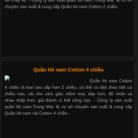
Vải Lycra Là Gì? Chất Liệu Co Giãn Được Ưa Chuộng Trong
chuyên sản xuất & cung cấp Quần lót nam Cotton 2 chiều.
Ngành May Mặc Trong ngành thời trang hiện đại, các loại vải có
khả năng co giãn tốt ngày càng được ưa chuộng nhằm mang lại
cảm giác thoải mái cho người mặc. Trong đó, vải Lycra là một
trong những chất liệu nổi bật nhờ độ đàn hồi cao,
Chất Liệu Bamboo Xu Hướng Mới Trong Ngành Thời Trang
Quần lót nam Cotton 4 chiều
Cập nhật 2026-05-21 14:59:25
Quần lót nam Cotton
4 chiều là loại cao cấp hơn 2 chiều, có thể co dãn theo bất cứ
Trong những năm gần đây, vải Bamboo đang trở thành một
chiều nào, vải cho cảm giác mềm mại, dày hơn, độ nhăn và
trong những chất liệu được yêu thích trong ngành thời trang
nhàu thấp hơn, giá thành vì thế cũng cao. - Công ty sản xuất
nhờ đặc tính mềm mại, thoáng khí và thân thiện với môi trường.
quần lót nam Trung Mai: là cơ sở chuyên sản xuất & cung cấp
Không chỉ được ứng dụng trong quần áo thường ngày, loại vải
Quần lót nam vải Cotton 4 chiều -
này còn xuất hiện nhiều trong các sản phẩm đồ lót