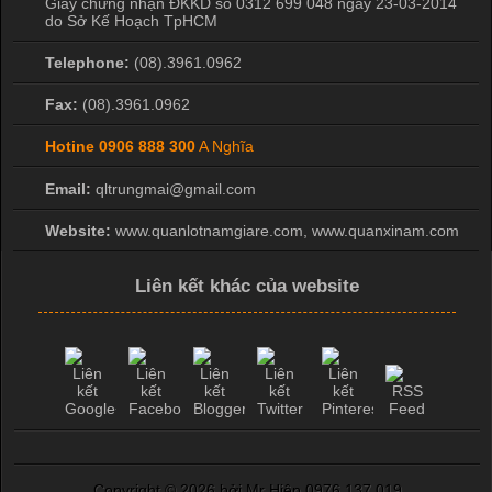
Giấy chứng nhận ĐKKD số 0312 699 048 ngày 23-03-2014
do Sở Kế Hoạch TpHCM
Telephone:
(08).3961.0962
Fax:
(08).3961.0962
Hotine
0906 888 300
A Nghĩa
Email:
qltrungmai@gmail.com
Website:
www.quanlotnamgiare.com, www.quanxinam.com
Liên kết khác của website
Copyright ©
2026 bởi Mr Hiệp 0976.137.019