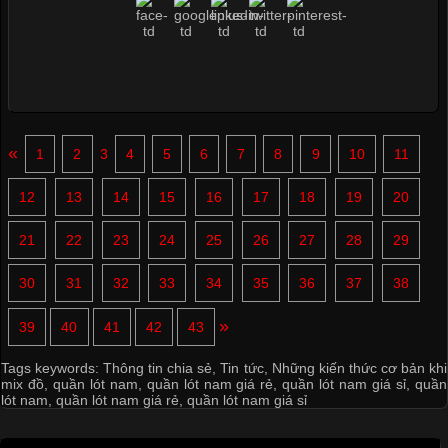
«
1
2
3
4
5
6
7
8
9
10
11
12
13
14
15
16
17
18
19
20
21
22
23
24
25
26
27
28
29
30
31
32
33
34
35
36
37
38
»
39
40
41
42
43
Tags keywords:
Thông tin chia sẻ
,
Tin tức
,
Những kiến thức cơ bản khi
mix đồ
,
quần lót nam
,
quần lót nam giá rẻ
,
quần lót nam giá sỉ
,
quần
lót nam
,
quần lót nam giá rẻ
,
quần lót nam giá sỉ