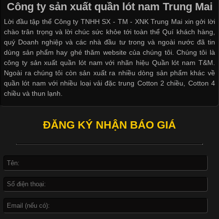
Công ty sản xuất quần lót nam Trung Mai
dạng về màu sắc hay chất liệu, áo thun còn có nhiều form dáng
khác nhau để phù hợp với từng phong cách thời trang và nhu
Lời đầu tập thể Công ty TNHH SX - TM - XNK Trung Mai xin gởi lời
cầu
chào trân trọng và lời chúc sức khỏe tới toàn thể Quí khách hàng,
quý Doanh nghiệp và các nhà đầu tư trong và ngoài nước đã tin
dùng sản phẩm hay ghé thăm website của chúng tôi. Chúng tôi là
công ty sản xuất quần lót nam với nhãn hiệu Quần lót nam T&M.
Ngoài ra chúng tôi còn sản xuất ra nhiều dòng sản phẩm khác về
Khám Phá Áo Phông Trang Phục Phổ Biến Nhất Hiện Nay
quần lót nam với nhiều loại vải đặc trung Cotton 2 chiều, Cotton 4
chiều và thun lạnh.
Cập nhật 2026-04-24 17:24:50
Áo phông là một trong những trang phục phổ biến nhất trong
ĐĂNG KÝ NHẬN BÁO GIÁ
đời sống hiện đại nhờ sự tiện lợi, thoải mái và dễ phối đồ.
Không chỉ xuất hiện trong thời trang thường ngày, áo phông còn
được ứng dụng rộng rãi trong ngành sản xuất may mặc, đặc
biệt là các sản phẩm từ vải thun. Hiện nay,
Công Nghệ In Chuyển Nhiệt Trong Ngành Thời Trang Hiện