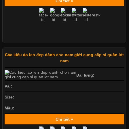
Chi tiết »
Các kiểu áo len đẹp dành cho nam giới cung cấp sỉ quần lót
nam
Đai lưng:
Vải:
Size:
Màu:
Chi tiết »