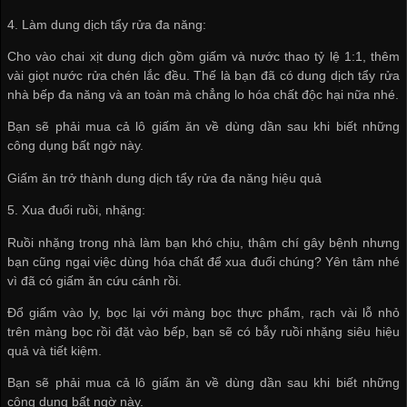
4. Làm dung dịch tẩy rửa đa năng:
Cho vào chai xịt dung dịch gồm giấm và nước thao tỷ lệ 1:1, thêm
vài giọt nước rửa chén lắc đều. Thế là bạn đã có dung dịch tẩy rửa
nhà bếp đa năng và an toàn mà chẳng lo hóa chất độc hại nữa nhé.
Bạn sẽ phải mua cả lô giấm ăn về dùng dần sau khi biết những
công dụng bất ngờ này.
Giấm ăn trở thành dung dịch tẩy rửa đa năng hiệu quả
5. Xua đuổi ruồi, nhặng:
Ruồi nhặng trong nhà làm bạn khó chịu, thậm chí gây bệnh nhưng
bạn cũng ngại việc dùng hóa chất để xua đuổi chúng? Yên tâm nhé
vì đã có giấm ăn cứu cánh rồi.
Đổ giấm vào ly, bọc lại với màng bọc thực phẩm, rạch vài lỗ nhỏ
trên màng bọc rồi đặt vào bếp, bạn sẽ có bẫy ruồi nhặng siêu hiệu
quả và tiết kiệm.
Bạn sẽ phải mua cả lô giấm ăn về dùng dần sau khi biết những
công dụng bất ngờ này.