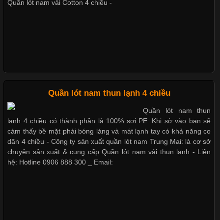
Không chỉ được ứng dụng trong quần áo thường ngày, loại vải
Quần lót nam vải Cotton 4 chiều -
này còn xuất hiện nhiều trong các sản phẩm đồ lót
Nguyên bộ quần lót nam Boxer thun lạnh giá rẻ
Dễ chịu hơn với quần lót nam giá rẻ vải Cotton 4 chiều
Những Loại Vải Thun Thông Dụng Và Đặc Điểm Nổi Bật
Cập nhật 2026-05-20 14:58:56
Quần lót nam thun lạnh 4 chiều
Vải thun là một trong những chất liệu được sử dụng rộng rãi
Quần lót nam thun
nhất trong ngành thời trang nhờ đặc tính co giãn, mềm mại và
lạnh 4 chiều có thành phần là 100% sợi PE. Khi sờ vào bạn sẽ
thoải mái khi mặc. Từ áo thun, đồ thể thao cho đến đồ lót nam,
cảm thấy bề mặt phải bóng láng và mát lạnh tay có khả năng co
vải thun luôn đóng vai trò quan trọng trong quá trình sản xuất.
dãn 4 chiều - Công ty sản xuất quần lót nam Trung Mai: là cơ sở
Hiện nay, nhu cầu tìm kiếm quần lót nam giá
chuyên sản xuất & cung cấp Quần lót nam vải thun lạnh - Liên
hệ: Hotline 0906 888 300 _ Email:
Xu Hướng Form Áo Thun Phổ Biến Trong Ngành May Mặc