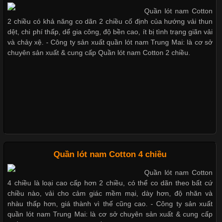
Quần lót nam Cotton
Chất Liệu Lycra Có Gì Đặc Biệt Trong Ngành Thời Trang?
2 chiều có khả năng co dãn 2 chiều cố định của hướng vải thun
Xu hướng thời trang trẻ và quần lót nam giá sỉ
dệt, chi phí thấp, dể gia công, độ bền cao, ít bị tình trạng giãn vải
Cập nhật 2026-05-27 17:03:46
và chảy xệ. - Công ty sản xuất quần lót nam Trung Mai: là cơ sở
chuyên sản xuất & cung cấp Quần lót nam Cotton 2 chiều.
Vải Lycra Là Gì? Chất Liệu Co Giãn Được Ưa Chuộng Trong
Giặt và bảo quản quần lót nam đúng cách
Ngành May Mặc Trong ngành thời trang hiện đại, các loại vải có
khả năng co giãn tốt ngày càng được ưa chuộng nhằm mang lại
cảm giác thoải mái cho người mặc. Trong đó, vải Lycra là một
Mẫu quần lót nam giá rẻ sốt hè 2017
trong những chất liệu nổi bật nhờ độ đàn hồi cao,
Những mẩu quần lót nam thông dụng hiện nay
Chất Liệu Bamboo Xu Hướng Mới Trong Ngành Thời Trang
Quần lót nam Cotton 4 chiều
Bộ sưu tập quần lót nam Boxer TpHCM
Quần lót nam Cotton
Cập nhật 2026-05-21 14:59:25
4 chiều là loại cao cấp hơn 2 chiều, có thể co dãn theo bất cứ
Trong những năm gần đây, vải Bamboo đang trở thành một
chiều nào, vải cho cảm giác mềm mại, dày hơn, độ nhăn và
trong những chất liệu được yêu thích trong ngành thời trang
nhàu thấp hơn, giá thành vì thế cũng cao. - Công ty sản xuất
Quần lót nam boxer thun lạnh
nhờ đặc tính mềm mại, thoáng khí và thân thiện với môi trường.
quần lót nam Trung Mai: là cơ sở chuyên sản xuất & cung cấp