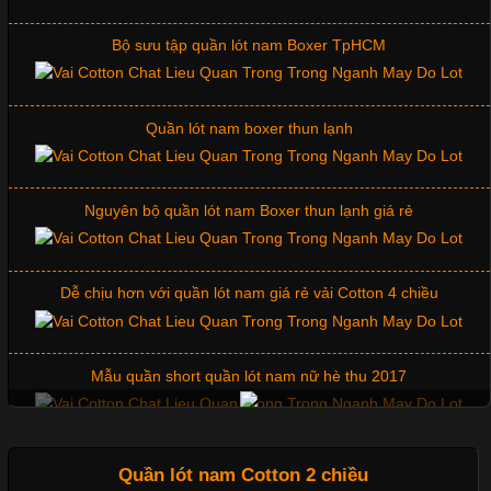
Bên cạnh chất liệu và kiểu dáng, phần cổ áo cũng là yếu tố
quan trọng tạo nên phong cách riêng cho từng sản phẩm. Mỗi
Bộ sưu tập quần lót nam Boxer TpHCM
loại cổ áo sẽ mang đến một vẻ đẹp khác
Quần lót nam boxer thun lạnh
Những Mẫu Áo Thun Đồng Phục Công Ty Được Ưa
Chuộng Hiện Nay
Nguyên bộ quần lót nam Boxer thun lạnh giá rẻ
Cập nhật 2026-06-01 14:23:34
Dễ chịu hơn với quần lót nam giá rẻ vải Cotton 4 chiều
Trong môi trường kinh doanh hiện đại, việc xây dựng hình ảnh
chuyên nghiệp đóng vai trò quan trọng đối với sự phát triển của
doanh nghiệp. Một trong những giải pháp hiệu quả được nhiều
Mẫu quần short quần lót nam nữ hè thu 2017
đơn vị lựa chọn hiện nay là sử dụng áo thun đồng phục công ty.
Không chỉ giúp tạo sự đồng bộ, áo thun
Thị hiều quần lót nam bơi lội nam và nữ 2017
Quần lót nam Cotton 2 chiều