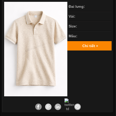
Đai lưng:
Vải:
Size:
Màu:
Chi tiết »