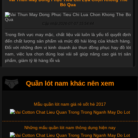
Bỏ Qua
Mẫu quần short quần lót nam nữ hè thu 2017
Cập nhật 2026-07-07 15:54:44
Thị hiều quần lót nam bơi lội nam và nữ 2017
Trong lĩnh vực may mặc, chất liệu vải luôn là yếu tố quyết định
đến chất lượng sản phẩm và mức độ hài lòng của khách hàng.
Đối với những đơn vị kinh doanh áo thun đồng phục hay đồ lót
nam, việc lựa chọn đúng loại vải sẽ giúp nâng cao giá trị sản
Xu hướng thời trang trẻ và quần lót nam giá sỉ
phẩm, giảm tỷ lệ hàng lỗi và
Giặt và bảo quản quần lót nam đúng cách
Quần lót nam khác nên xem
Tìm Hiểu Các Kiểu Cổ Áo Thun Được Ưa Chuộng Trong
Ngành Thời Trang
Mẫu quần lót nam giá rẻ sốt hè 2017
Cập nhật 2026-06-01 16:20:50
Những mẩu quần lót nam thông dụng hiện nay
Áo thun là một trong những trang phục phổ biến nhất hiện nay
nhờ tính tiện dụng, dễ phối đồ và phù hợp với nhiều đối tượng.