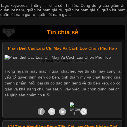
Tags keywords:
Thông tin chia sẻ
,
Tin tức
,
Công dụng của giấm ăn
,
quần lót nam
,
quần lót nam giá rẻ
,
quần lót nam giá sỉ
,
quần lót nam
,
quần lót nam giá rẻ
,
quần lót nam giá sỉ
Tin chia sẻ
Phân Biệt Các Loại Chỉ May Và Cách Lựa Chọn Phù Hợp
Cập nhật 2026-08-07 17:28:11
Trong ngành may mặc, ngoài chất liệu vải thì chỉ may cũng là
yếu tố quyết định đến độ bền, tính thẩm mỹ và chất lượng của
thành phẩm. Mỗi loại chỉ có đặc tính riêng về độ bền kéo, độ co
giãn và khả năng chịu ma sát, vì vậy việc lựa chọn đúng loại chỉ
sẽ giúp sản phẩm có tuổi
Vải Thun May Đồng Phục Tiêu Chí Lựa Chọn Không Thể