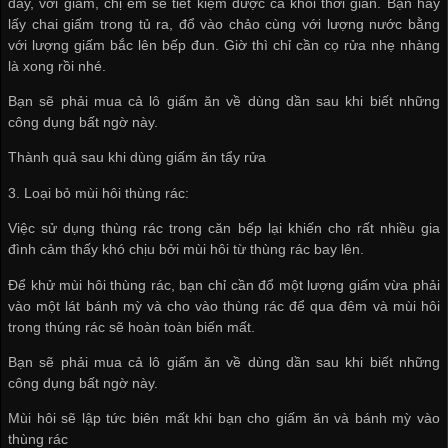
đây, với giấm, chị em sẽ tiết kiệm được cả khối thời gian. Bạn hãy
lấy chai giấm trong tủ ra, đổ vào chảo cùng với lượng nước bằng
với lượng giấm bắc lên bếp đun. Giờ thì chỉ cần cọ rửa nhẹ nhàng
là xong rồi nhé.
Bạn sẽ phải mua cả lô giấm ăn về dùng dần sau khi biết những
công dụng bất ngờ này.
Thành quả sau khi dùng giấm ăn tẩy rửa
3. Loại bỏ mùi hôi thùng rác:
Việc sử dụng thùng rác trong căn bếp lại khiến cho rất nhiều gia
đình cảm thấy khó chịu bởi mùi hôi từ thùng rác bay lên.
Để khử mùi hôi thùng rác, bạn chỉ cần đổ một lượng giấm vừa phải
vào một lát bánh mỳ và cho vào thùng rác để qua đêm và mùi hôi
trong thúng rác sẽ hoàn toàn biến mất.
Bạn sẽ phải mua cả lô giấm ăn về dùng dần sau khi biết những
công dụng bất ngờ này.
Mùi hôi sẽ lập tức biên mất khi bạn cho giấm ăn và bánh mỳ vào
thùng rác