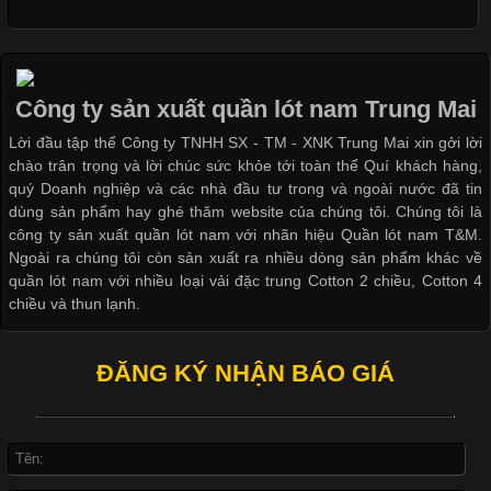
Cập nhật 2026-05-09 15:58:23
Các Form Áo Thun Phổ Biến Hiện Nay Và Xu Hướng Trong
Ngành May Mặc Áo thun là một trong những trang phục quen
thuộc và được sử dụng phổ biến nhất hiện nay. Không chỉ đa
Công ty sản xuất quần lót nam Trung Mai
dạng về màu sắc hay chất liệu, áo thun còn có nhiều form dáng
Lời đầu tập thể Công ty TNHH SX - TM - XNK Trung Mai xin gởi lời
khác nhau để phù hợp với từng phong cách thời trang và nhu
chào trân trọng và lời chúc sức khỏe tới toàn thể Quí khách hàng,
cầu
quý Doanh nghiệp và các nhà đầu tư trong và ngoài nước đã tin
dùng sản phẩm hay ghé thăm website của chúng tôi. Chúng tôi là
công ty sản xuất quần lót nam với nhãn hiệu Quần lót nam T&M.
Ngoài ra chúng tôi còn sản xuất ra nhiều dòng sản phẩm khác về
quần lót nam với nhiều loại vải đặc trung Cotton 2 chiều, Cotton 4
Khám Phá Áo Phông Trang Phục Phổ Biến Nhất Hiện Nay
chiều và thun lạnh.
Cập nhật 2026-04-24 17:24:50
ĐĂNG KÝ NHẬN BÁO GIÁ
Áo phông là một trong những trang phục phổ biến nhất trong
đời sống hiện đại nhờ sự tiện lợi, thoải mái và dễ phối đồ.
Không chỉ xuất hiện trong thời trang thường ngày, áo phông còn
được ứng dụng rộng rãi trong ngành sản xuất may mặc, đặc
biệt là các sản phẩm từ vải thun. Hiện nay,