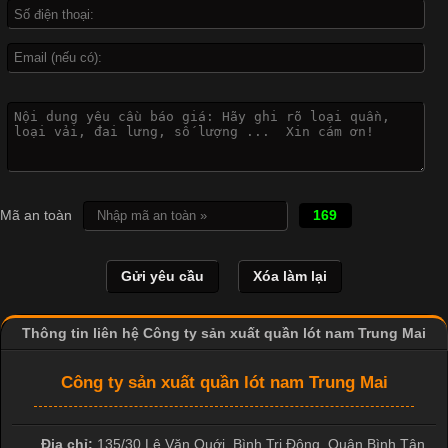
Công Nghệ In Chuyển Nhiệt Trong Ngành Thời Trang Hiện
Đại
Cập nhật 2026-04-21 15:41:03
In Chuyển Nhiệt Là Gì? Công Nghệ In Hiện Đại Trong Ngành
Mã an toàn
169
May Mặc Trong ngành in ấn và thời trang, in chuyển nhiệt đang
là một trong những công nghệ phổ biến nhờ khả năng tạo ra
hình ảnh sắc nét và bền màu. Đặc biệt, kỹ thuật này được ứng
dụng rộng rãi trong sản xuất áo thun, đồ thể thao
Thông tin liên hệ Công ty sản xuất quần lót nam Trung Mai
Công ty sản xuất quần lót nam Trung Mai
Địa chỉ:
135/30 Lê Văn Quới, Bình Trị Đông
,
Quận Bình Tân
,