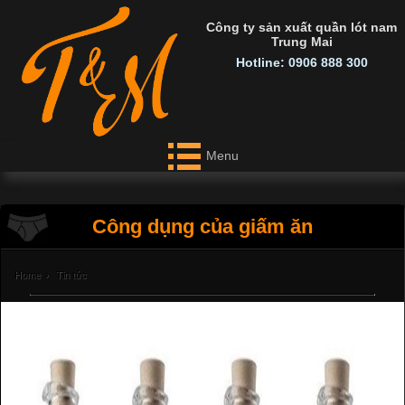
Công ty sản xuất quần lót nam
Trung Mai
Hotline: 0906 888 300
Menu
Công dụng của giấm ăn
Home
›
Tin tức