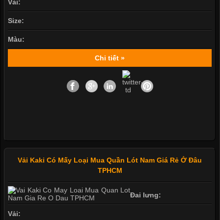
Vải:
Size:
Màu:
Chi tiết »
Vải Kaki Có Mấy Loại Mua Quần Lót Nam Giá Rẻ Ở Đâu
TPHCM
Đai lưng:
Vải: