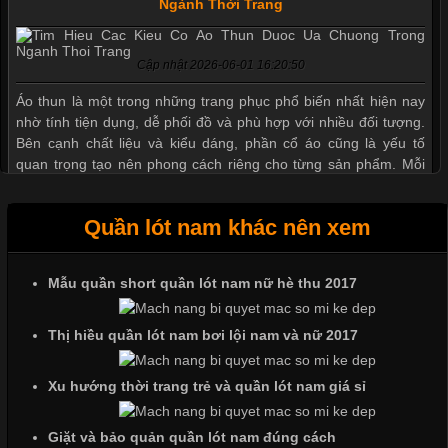
Ngành Thời Trang
Cập nhật 2026-06-01 16:20:50
Áo thun là một trong những trang phục phổ biến nhất hiện nay
nhờ tính tiện dụng, dễ phối đồ và phù hợp với nhiều đối tượng.
Bên cạnh chất liệu và kiểu dáng, phần cổ áo cũng là yếu tố
quan trọng tạo nên phong cách riêng cho từng sản phẩm. Mỗi
loại cổ áo sẽ mang đến một vẻ đẹp khác
Quần lót nam khác nên xem
Mẫu quần short quần lót nam nữ hè thu 2017
Những Mẫu Áo Thun Đồng Phục Công Ty Được Ưa
Chuộng Hiện Nay
Thị hiều quần lót nam bơi lội nam và nữ 2017
Cập nhật 2026-06-01 14:23:34
Xu hướng thời trang trẻ và quần lót nam giá sỉ
Trong môi trường kinh doanh hiện đại, việc xây dựng hình ảnh
chuyên nghiệp đóng vai trò quan trọng đối với sự phát triển của
Giặt và bảo quản quần lót nam đúng cách