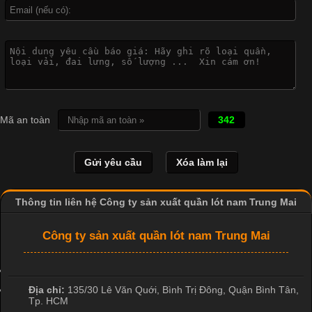
Vì Sao Cơ Sở Sản Xuất Quần Lót Nam Ưa Chuộng Vải
Cotton?
Cập nhật 2026-04-20 17:14:16
Mã an toàn
342
Vải cotton là một trong những chất liệu được sử dụng rộng rãi
nhất trong ngành dệt may nhờ đặc tính mềm mại, thoáng mát
và thấm hút mồ hôi tốt. Đây cũng là loại vải được nhiều công ty
sản xuất quần lót nam lựa chọn để tạo ra các sản phẩm chất
lượng, phù hợp với nhu cầu sử dụng
Thông tin liên hệ Công ty sản xuất quần lót nam Trung Mai
Công ty sản xuất quần lót nam Trung Mai
Địa chỉ:
135/30 Lê Văn Quới, Bình Trị Đông
,
Quận Bình Tân
,
Tp. HCM