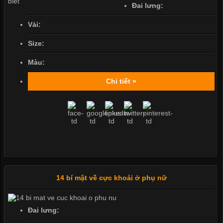
Đai lưng:
Vải:
Size:
Màu:
Chi tiết »
14 bí mật về cực khoái ở phụ nữ
Đai lưng: