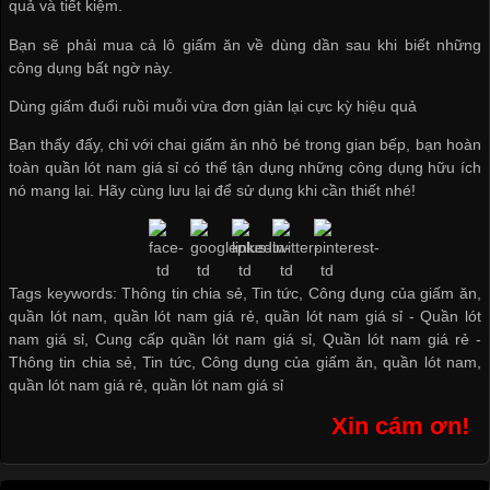
quả và tiết kiệm.
Bạn sẽ phải mua cả lô giấm ăn về dùng dần sau khi biết những
công dụng bất ngờ này.
Dùng giấm đuổi ruồi muỗi vừa đơn giản lại cực kỳ hiệu quả
Bạn thấy đấy, chỉ với chai giấm ăn nhỏ bé trong gian bếp, bạn hoàn
toàn
quần lót nam giá sỉ
có thể tận dụng những công dụng hữu ích
nó mang lại. Hãy cùng lưu lại để sử dụng khi cần thiết nhé!
Tags keywords: Thông tin chia sẻ, Tin tức, Công dụng của giấm ăn,
quần lót nam, quần lót nam giá rẻ, quần lót nam giá sỉ -
Quần lót
nam giá sỉ
,
Cung cấp quần lót nam giá sỉ
,
Quần lót nam giá rẻ
-
Thông tin chia sẻ
,
Tin tức
,
Công dụng của giấm ăn
,
quần lót nam
,
quần lót nam giá rẻ
,
quần lót nam giá sỉ
Xin cám ơn!