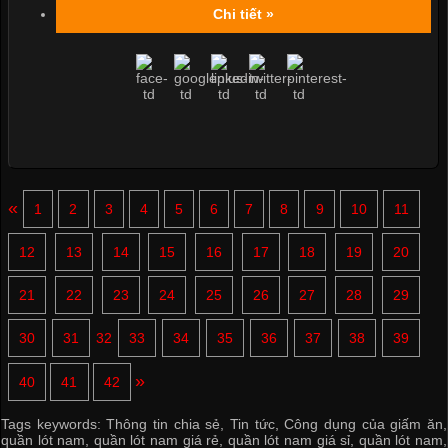
Chi tiết »
«
1
2
3
4
5
6
7
8
9
10
11
12
13
14
15
16
17
18
19
20
21
22
23
24
25
26
27
28
29
30
31
32
33
34
35
36
37
38
39
»
40
41
42
Tags keywords:
Thông tin chia sẻ
,
Tin tức
,
Công dụng của giấm ăn
,
quần lót nam
,
quần lót nam giá rẻ
,
quần lót nam giá sỉ
,
quần lót nam
,