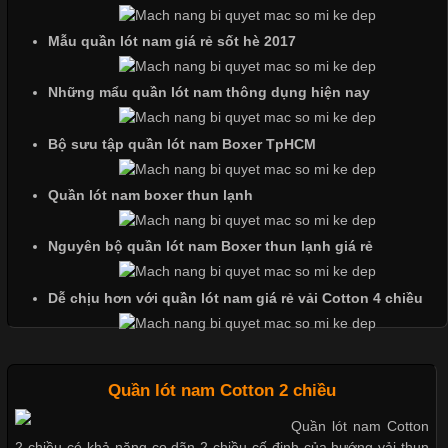
doanh nghiệp. Một trong những giải pháp hiệu quả được nhiều
đơn vị lựa chọn hiện nay là sử dụng áo thun đồng phục công ty.
Mẫu quần lót nam giá rẻ sốt hè 2017
Không chỉ giúp tạo sự đồng bộ, áo thun
Những mẩu quần lót nam thông dụng hiện nay
Bộ sưu tập quần lót nam Boxer TpHCM
Chất Liệu Lycra Có Gì Đặc Biệt Trong Ngành Thời Trang?
Quần lót nam boxer thun lạnh
Cập nhật 2026-05-27 17:03:46
Vải Lycra Là Gì? Chất Liệu Co Giãn Được Ưa Chuộng Trong
Nguyên bộ quần lót nam Boxer thun lạnh giá rẻ
Ngành May Mặc Trong ngành thời trang hiện đại, các loại vải có
khả năng co giãn tốt ngày càng được ưa chuộng nhằm mang lại
Dễ chịu hơn với quần lót nam giá rẻ vải Cotton 4 chiều
cảm giác thoải mái cho người mặc. Trong đó, vải Lycra là một
trong những chất liệu nổi bật nhờ độ đàn hồi cao,
Quần lót nam Cotton 2 chiều
Quần lót nam Cotton
Chất Liệu Bamboo Xu Hướng Mới Trong Ngành Thời Trang
2 chiều có khả năng co dãn 2 chiều cố định của hướng vải thun