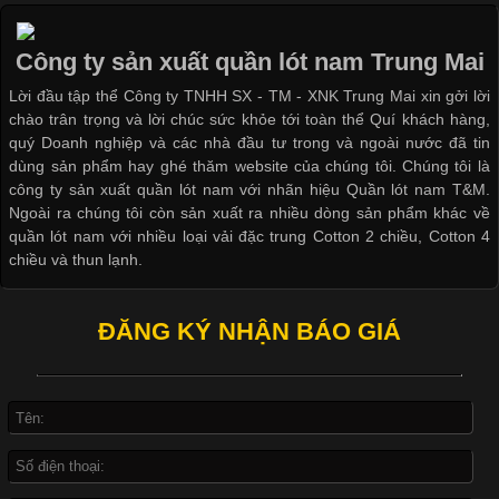
Áo phông là một trong những trang phục phổ biến nhất trong
đời sống hiện đại nhờ sự tiện lợi, thoải mái và dễ phối đồ.
Công ty sản xuất quần lót nam Trung Mai
Không chỉ xuất hiện trong thời trang thường ngày, áo phông còn
Lời đầu tập thể Công ty TNHH SX - TM - XNK Trung Mai xin gởi lời
được ứng dụng rộng rãi trong ngành sản xuất may mặc, đặc
chào trân trọng và lời chúc sức khỏe tới toàn thể Quí khách hàng,
biệt là các sản phẩm từ vải thun. Hiện nay,
quý Doanh nghiệp và các nhà đầu tư trong và ngoài nước đã tin
dùng sản phẩm hay ghé thăm website của chúng tôi. Chúng tôi là
công ty sản xuất quần lót nam với nhãn hiệu Quần lót nam T&M.
Ngoài ra chúng tôi còn sản xuất ra nhiều dòng sản phẩm khác về
quần lót nam với nhiều loại vải đặc trung Cotton 2 chiều, Cotton 4
Công Nghệ In Chuyển Nhiệt Trong Ngành Thời Trang Hiện
chiều và thun lạnh.
Đại
ĐĂNG KÝ NHẬN BÁO GIÁ
Cập nhật 2026-04-21 15:41:03
In Chuyển Nhiệt Là Gì? Công Nghệ In Hiện Đại Trong Ngành
May Mặc Trong ngành in ấn và thời trang, in chuyển nhiệt đang
là một trong những công nghệ phổ biến nhờ khả năng tạo ra
hình ảnh sắc nét và bền màu. Đặc biệt, kỹ thuật này được ứng
dụng rộng rãi trong sản xuất áo thun, đồ thể thao