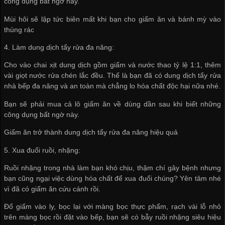
công dụng bất ngờ này.
Mùi hôi sẽ lập tức biên mất khi bạn cho giấm ăn và bánh mỳ vào
thùng rác
4. Làm dung dịch tẩy rửa đa năng:
Cho vào chai xịt dung dịch gồm giấm và nước thao tỷ lệ 1:1, thêm
vài giọt nước rửa chén lắc đều. Thế là bạn đã có dung dịch tẩy rửa
nhà bếp đa năng và an toàn mà chẳng lo hóa chất độc hại nữa nhé.
Bạn sẽ phải mua cả lô giấm ăn về dùng dần sau khi biết những
công dụng bất ngờ này.
Giấm ăn trở thành dung dịch tẩy rửa đa năng hiệu quả
5. Xua đuổi ruồi, nhặng:
Ruồi nhặng trong nhà làm bạn khó chịu, thậm chí gây bệnh nhưng
bạn cũng ngại việc dùng hóa chất để xua đuổi chúng? Yên tâm nhé
vì đã có giấm ăn cứu cánh rồi.
Đổ giấm vào ly, bọc lại với màng bọc thực phẩm, rạch vài lỗ nhỏ
trên màng bọc rồi đặt vào bếp, bạn sẽ có bẫy ruồi nhặng siêu hiệu