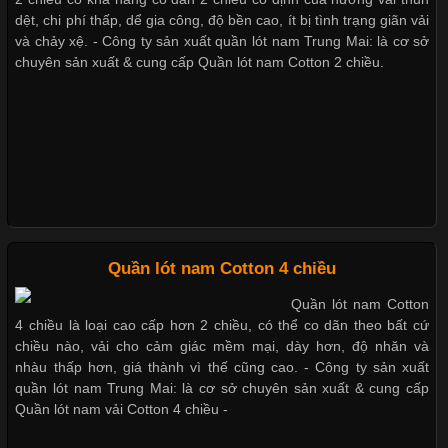
dệt, chi phí thấp, dể gia công, độ bền cao, ít bị tình trạng giãn vải
Cập nhật 2026-05-21 14:59:25
và chảy xệ. - Công ty sản xuất quần lót nam Trung Mai: là cơ sở
chuyên sản xuất & cung cấp Quần lót nam Cotton 2 chiều.
Trong những năm gần đây, vải Bamboo đang trở thành một
trong những chất liệu được yêu thích trong ngành thời trang
nhờ đặc tính mềm mại, thoáng khí và thân thiện với môi trường.
Không chỉ được ứng dụng trong quần áo thường ngày, loại vải
này còn xuất hiện nhiều trong các sản phẩm đồ lót
Những Loại Vải Thun Thông Dụng Và Đặc Điểm Nổi Bật
Quần lót nam Cotton 4 chiều
Quần lót nam Cotton
Cập nhật 2026-05-20 14:58:56
4 chiều là loại cao cấp hơn 2 chiều, có thể co dãn theo bất cứ
Vải thun là một trong những chất liệu được sử dụng rộng rãi
chiều nào, vải cho cảm giác mềm mại, dày hơn, độ nhăn và
nhất trong ngành thời trang nhờ đặc tính co giãn, mềm mại và
nhàu thấp hơn, giá thành vì thế cũng cao. - Công ty sản xuất
thoải mái khi mặc. Từ áo thun, đồ thể thao cho đến đồ lót nam,
quần lót nam Trung Mai: là cơ sở chuyên sản xuất & cung cấp
vải thun luôn đóng vai trò quan trọng trong quá trình sản xuất.
Quần lót nam vải Cotton 4 chiều -
Hiện nay, nhu cầu tìm kiếm quần lót nam giá