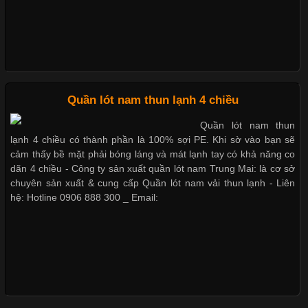
Xu Hướng Form Áo Thun Phổ Biến Trong Ngành May Mặc
Cập nhật 2026-05-09 15:58:23
Quần lót nam thun lạnh 4 chiều
Các Form Áo Thun Phổ Biến Hiện Nay Và Xu Hướng Trong
Quần lót nam thun
Ngành May Mặc Áo thun là một trong những trang phục quen
lạnh 4 chiều có thành phần là 100% sợi PE. Khi sờ vào bạn sẽ
thuộc và được sử dụng phổ biến nhất hiện nay. Không chỉ đa
cảm thấy bề mặt phải bóng láng và mát lạnh tay có khả năng co
dạng về màu sắc hay chất liệu, áo thun còn có nhiều form dáng
dãn 4 chiều - Công ty sản xuất quần lót nam Trung Mai: là cơ sở
khác nhau để phù hợp với từng phong cách thời trang và nhu
chuyên sản xuất & cung cấp Quần lót nam vải thun lạnh - Liên
cầu
hệ: Hotline 0906 888 300 _ Email:
Khám Phá Áo Phông Trang Phục Phổ Biến Nhất Hiện Nay
Cập nhật 2026-04-24 17:24:50