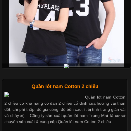
Cập nhật 2026-06-01 14:23:34
Trong môi trường kinh doanh hiện đại, việc xây dựng hình ảnh
chuyên nghiệp đóng vai trò quan trọng đối với sự phát triển của
doanh nghiệp. Một trong những giải pháp hiệu quả được nhiều
đơn vị lựa chọn hiện nay là sử dụng áo thun đồng phục công ty.
Không chỉ giúp tạo sự đồng bộ, áo thun
Chất Liệu Lycra Có Gì Đặc Biệt Trong Ngành Thời Trang?
Giặt và bảo quản quần lót nam đúng cách
Quần lót nam Cotton 2 chiều
Cập nhật 2026-05-27 17:03:46
Quần lót nam Cotton
Vải Lycra Là Gì? Chất Liệu Co Giãn Được Ưa Chuộng Trong
2 chiều có khả năng co dãn 2 chiều cố định của hướng vải thun
Ngành May Mặc Trong ngành thời trang hiện đại, các loại vải có
Mẫu quần lót nam giá rẻ sốt hè 2017
dệt, chi phí thấp, dể gia công, độ bền cao, ít bị tình trạng giãn vải
khả năng co giãn tốt ngày càng được ưa chuộng nhằm mang lại
và chảy xệ. - Công ty sản xuất quần lót nam Trung Mai: là cơ sở
cảm giác thoải mái cho người mặc. Trong đó, vải Lycra là một
chuyên sản xuất & cung cấp Quần lót nam Cotton 2 chiều.
trong những chất liệu nổi bật nhờ độ đàn hồi cao,