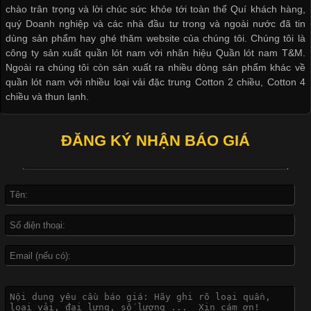
chào trân trọng và lời chúc sức khỏe tới toàn thể Quí khách hàng,
Cập nhật 2026-04-24 17:24:50
quý Doanh nghiệp và các nhà đầu tư trong và ngoài nước đã tin
Áo phông là một trong những trang phục phổ biến nhất trong
dùng sản phẩm hay ghé thăm website của chúng tôi. Chúng tôi là
đời sống hiện đại nhờ sự tiện lợi, thoải mái và dễ phối đồ.
công ty sản xuất quần lót nam với nhãn hiệu Quần lót nam T&M.
Không chỉ xuất hiện trong thời trang thường ngày, áo phông còn
Ngoài ra chúng tôi còn sản xuất ra nhiều dòng sản phẩm khác về
được ứng dụng rộng rãi trong ngành sản xuất may mặc, đặc
quần lót nam với nhiều loại vải đặc trung Cotton 2 chiều, Cotton 4
biệt là các sản phẩm từ vải thun. Hiện nay,
chiều và thun lạnh.
ĐĂNG KÝ NHẬN BÁO GIÁ
Công Nghệ In Chuyển Nhiệt Trong Ngành Thời Trang Hiện
Đại
Cập nhật 2026-04-21 15:41:03
Giặt và bảo quản quần lót nam đúng cách
In Chuyển Nhiệt Là Gì? Công Nghệ In Hiện Đại Trong Ngành
May Mặc Trong ngành in ấn và thời trang, in chuyển nhiệt đang
là một trong những công nghệ phổ biến nhờ khả năng tạo ra
hình ảnh sắc nét và bền màu. Đặc biệt, kỹ thuật này được ứng
Mẫu quần lót nam giá rẻ sốt hè 2017
dụng rộng rãi trong sản xuất áo thun, đồ thể thao