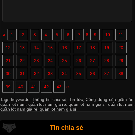
«
1
2
3
4
5
6
7
8
9
10
11
12
13
14
15
16
17
18
19
20
21
22
23
24
25
26
27
28
29
30
31
32
33
34
35
36
37
38
»
39
40
41
42
43
Tags keywords:
Thông tin chia sẻ
,
Tin tức
,
Công dụng của giấm ăn
,
quần lót nam
,
quần lót nam giá rẻ
,
quần lót nam giá sỉ
,
quần lót nam
,
quần lót nam giá rẻ
,
quần lót nam giá sỉ
Tin chia sẻ