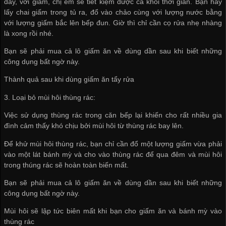
đây, với giấm, chị em sẽ tiết kiệm được cả khối thời gian. Bạn hãy
lấy chai giấm trong tủ ra, đổ vào chảo cùng với lượng nước bằng
với lượng giấm bắc lên bếp đun. Giờ thì chỉ cần cọ rửa nhẹ nhàng
là xong rồi nhé.
Bạn sẽ phải mua cả lô giấm ăn về dùng dần sau khi biết những
công dụng bất ngờ này.
Thành quả sau khi dùng giấm ăn tẩy rửa
3. Loại bỏ mùi hôi thùng rác:
Việc sử dụng thùng rác trong căn bếp lại khiến cho rất nhiều gia
đình cảm thấy khó chịu bởi mùi hôi từ thùng rác bay lên.
Để khử mùi hôi thùng rác, bạn chỉ cần đổ một lượng giấm vừa phải
vào một lát bánh mỳ và cho vào thùng rác để qua đêm và mùi hôi
trong thúng rác sẽ hoàn toàn biến mất.
Bạn sẽ phải mua cả lô giấm ăn về dùng dần sau khi biết những
công dụng bất ngờ này.
Mùi hôi sẽ lập tức biên mất khi bạn cho giấm ăn và bánh mỳ vào
thùng rác