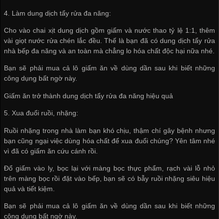
4. Làm dung dịch tẩy rửa đa năng:
Cho vào chai xịt dung dịch gồm giấm và nước thao tỷ lệ 1:1, thêm
vài giọt nước rửa chén lắc đều. Thế là bạn đã có dung dịch tẩy rửa
nhà bếp đa năng và an toàn mà chẳng lo hóa chất độc hại nữa nhé.
Bạn sẽ phải mua cả lô giấm ăn về dùng dần sau khi biết những
công dụng bất ngờ này.
Giấm ăn trở thành dung dịch tẩy rửa đa năng hiệu quả
5. Xua đuổi ruồi, nhặng:
Ruồi nhặng trong nhà làm bạn khó chịu, thậm chí gây bệnh nhưng
bạn cũng ngại việc dùng hóa chất để xua đuổi chúng? Yên tâm nhé
vì đã có giấm ăn cứu cánh rồi.
Đổ giấm vào ly, bọc lại với màng bọc thực phẩm, rạch vài lỗ nhỏ
trên màng bọc rồi đặt vào bếp, bạn sẽ có bẫy ruồi nhặng siêu hiệu
quả và tiết kiệm.
Bạn sẽ phải mua cả lô giấm ăn về dùng dần sau khi biết những
công dụng bất ngờ này.