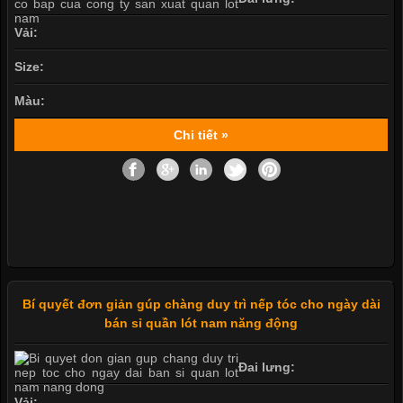
Vải:
Size:
Màu:
Chi tiết »
Bí quyết đơn giản gúp chàng duy trì nếp tóc cho ngày dài
bán sỉ quần lót nam năng động
Đai lưng:
Vải: