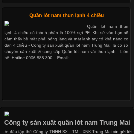
thoải mái khi mặc. Từ áo thun, đồ thể thao cho đến đồ lót nam,
vải thun luôn đóng vai trò quan trọng trong quá trình sản xuất.
Hiện nay, nhu cầu tìm kiếm quần lót nam giá
Mẫu quần short quần lót nam nữ hè thu 2017
Quần lót nam thun lạnh 4 chiều
Quần lót nam thun
lạnh 4 chiều có thành phần là 100% sợi PE. Khi sờ vào bạn sẽ
cảm thấy bề mặt phải bóng láng và mát lạnh tay có khả năng co
Xu Hướng Form Áo Thun Phổ Biến Trong Ngành May Mặc
Thị hiều quần lót nam bơi lội nam và nữ 2017
dãn 4 chiều - Công ty sản xuất quần lót nam Trung Mai: là cơ sở
chuyên sản xuất & cung cấp Quần lót nam vải thun lạnh - Liên
Cập nhật 2026-05-09 15:58:23
hệ: Hotline 0906 888 300 _ Email:
Các Form Áo Thun Phổ Biến Hiện Nay Và Xu Hướng Trong
Ngành May Mặc Áo thun là một trong những trang phục quen
Xu hướng thời trang trẻ và quần lót nam giá sỉ
thuộc và được sử dụng phổ biến nhất hiện nay. Không chỉ đa
dạng về màu sắc hay chất liệu, áo thun còn có nhiều form dáng
khác nhau để phù hợp với từng phong cách thời trang và nhu
cầu
Công ty sản xuất quần lót nam Trung Mai
Khám Phá Áo Phông Trang Phục Phổ Biến Nhất Hiện Nay
Lời đầu tập thể Công ty TNHH SX - TM - XNK Trung Mai xin gởi lời