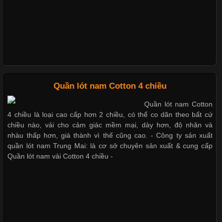
Những mẩu quần lót nam thông dụng hiện nay
Chất Liệu Bamboo Xu Hướng Mới Trong Ngành Thời Trang
Bộ sưu tập quần lót nam Boxer TpHCM
Cập nhật 2026-05-21 14:59:25
Trong những năm gần đây, vải Bamboo đang trở thành một
trong những chất liệu được yêu thích trong ngành thời trang
Quần lót nam Cotton 4 chiều
nhờ đặc tính mềm mại, thoáng khí và thân thiện với môi trường.
Quần lót nam boxer thun lạnh
Quần lót nam Cotton
Không chỉ được ứng dụng trong quần áo thường ngày, loại vải
4 chiều là loại cao cấp hơn 2 chiều, có thể co dãn theo bất cứ
này còn xuất hiện nhiều trong các sản phẩm đồ lót
chiều nào, vải cho cảm giác mềm mại, dày hơn, độ nhăn và
nhàu thấp hơn, giá thành vì thế cũng cao. - Công ty sản xuất
quần lót nam Trung Mai: là cơ sở chuyên sản xuất & cung cấp
Nguyên bộ quần lót nam Boxer thun lạnh giá rẻ
Quần lót nam vải Cotton 4 chiều -
Những Loại Vải Thun Thông Dụng Và Đặc Điểm Nổi Bật
Cập nhật 2026-05-20 14:58:56
Dễ chịu hơn với quần lót nam giá rẻ vải Cotton 4 chiều
Vải thun là một trong những chất liệu được sử dụng rộng rãi
nhất trong ngành thời trang nhờ đặc tính co giãn, mềm mại và