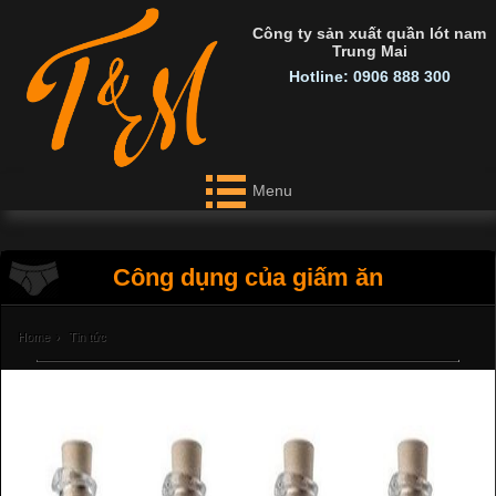
Công ty sản xuất quần lót nam
Trung Mai
Hotline: 0906 888 300
Menu
Công dụng của giấm ăn
Home
›
Tin tức