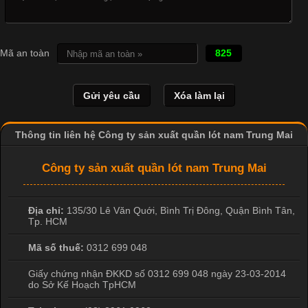
Những mẩu quần lót nam thông dụng hiện nay
Mã an toàn
825
Bộ sưu tập quần lót nam Boxer TpHCM
Thông tin liên hệ Công ty sản xuất quần lót nam Trung Mai
Công ty sản xuất quần lót nam Trung Mai
Quần lót nam boxer thun lạnh
Địa chỉ:
135/30 Lê Văn Quới, Bình Trị Đông
,
Quận Bình Tân
,
Tp. HCM
Nguyên bộ quần lót nam Boxer thun lạnh giá rẻ
Mã số thuế:
0312 699 048
Giấy chứng nhận ĐKKD số 0312 699 048 ngày 23-03-2014
do Sở Kế Hoạch TpHCM
Dễ chịu hơn với quần lót nam giá rẻ vải Cotton 4 chiều