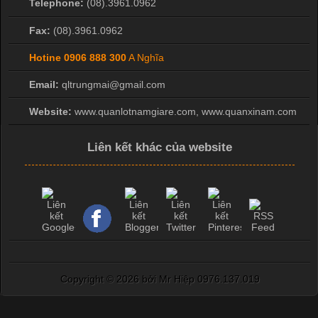
Telephone:
(08).3961.0962
Fax:
(08).3961.0962
Hotine
0906 888 300
A Nghĩa
Email:
qltrungmai@gmail.com
Website:
www.quanlotnamgiare.com, www.quanxinam.com
Liên kết khác của website
Copyright ©
2026 bởi Mr Hiệp 0976.137.019