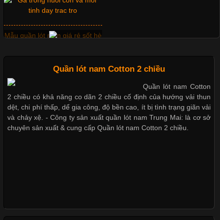
loại cổ áo sẽ mang đến một vẻ đẹp khác
Những mẩu quần lót nam
thông dụng hiện nay
Những Mẫu Áo Thun Đồng Phục Công Ty Được Ưa
Quần lót nam Cotton 2 chiều
Chuộng Hiện Nay
Quần lót nam Cotton
Bộ sưu tập quần lót nam Boxer
2 chiều có khả năng co dãn 2 chiều cố định của hướng vải thun
TpHCM
Cập nhật 2026-06-01 14:23:34
dệt, chi phí thấp, dể gia công, độ bền cao, ít bị tình trạng giãn vải
Trong môi trường kinh doanh hiện đại, việc xây dựng hình ảnh
và chảy xệ. - Công ty sản xuất quần lót nam Trung Mai: là cơ sở
chuyên nghiệp đóng vai trò quan trọng đối với sự phát triển của
chuyên sản xuất & cung cấp Quần lót nam Cotton 2 chiều.
doanh nghiệp. Một trong những giải pháp hiệu quả được nhiều
Quần lót nam boxer thun lạnh
đơn vị lựa chọn hiện nay là sử dụng áo thun đồng phục công ty.
Không chỉ giúp tạo sự đồng bộ, áo thun
Nguyên bộ quần lót nam Boxer
thun lạnh giá rẻ
Chất Liệu Lycra Có Gì Đặc Biệt Trong Ngành Thời Trang?