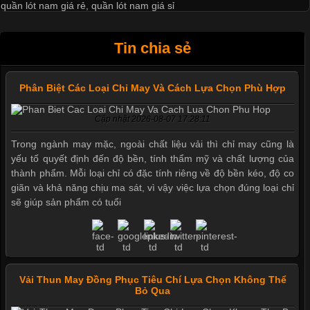
quần lót nam giá rẻ
,
quần lót nam giá sỉ
Tin chia sẻ
Phân Biệt Các Loại Chỉ May Và Cách Lựa Chọn Phù Hợp
Cập nhật 2026-08-07 17:28:11
Trong ngành may mặc, ngoài chất liệu vải thì chỉ may cũng là
yếu tố quyết định đến độ bền, tính thẩm mỹ và chất lượng của
thành phẩm. Mỗi loại chỉ có đặc tính riêng về độ bền kéo, độ co
giãn và khả năng chịu ma sát, vì vậy việc lựa chọn đúng loại chỉ
sẽ giúp sản phẩm có tuổi
Vải Thun May Đồng Phục Tiêu Chí Lựa Chọn Không Thể
Mẫu quần short quần lót nam
Bỏ Qua
nữ hè thu 2017