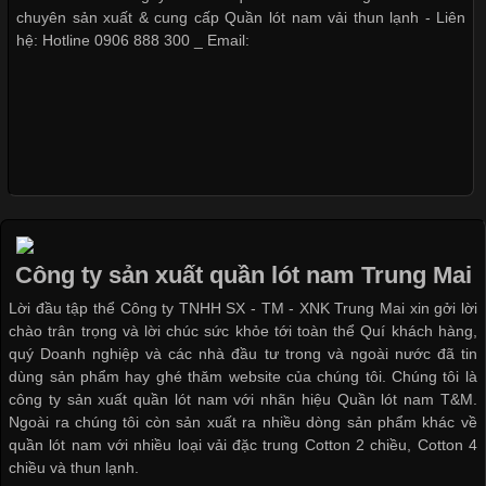
chuyên sản xuất & cung cấp Quần lót nam vải thun lạnh - Liên
hệ: Hotline 0906 888 300 _ Email:
Giặt và bảo quản quần lót nam
đúng cách
Những Loại Vải Thun Thông Dụng Và Đặc Điểm Nổi Bật
Cập nhật 2026-05-20 14:58:56
Mẫu quần lót nam giá rẻ sốt hè
Vải thun là một trong những chất liệu được sử dụng rộng rãi
2017
nhất trong ngành thời trang nhờ đặc tính co giãn, mềm mại và
thoải mái khi mặc. Từ áo thun, đồ thể thao cho đến đồ lót nam,
vải thun luôn đóng vai trò quan trọng trong quá trình sản xuất.
Công ty sản xuất quần lót nam Trung Mai
Hiện nay, nhu cầu tìm kiếm quần lót nam giá
Lời đầu tập thể Công ty TNHH SX - TM - XNK Trung Mai xin gởi lời
Những mẩu quần lót nam
thông dụng hiện nay
chào trân trọng và lời chúc sức khỏe tới toàn thể Quí khách hàng,
quý Doanh nghiệp và các nhà đầu tư trong và ngoài nước đã tin
dùng sản phẩm hay ghé thăm website của chúng tôi. Chúng tôi là
công ty sản xuất quần lót nam với nhãn hiệu Quần lót nam T&M.
Xu Hướng Form Áo Thun Phổ Biến Trong Ngành May Mặc
Ngoài ra chúng tôi còn sản xuất ra nhiều dòng sản phẩm khác về
Bộ sưu tập quần lót nam Boxer
quần lót nam với nhiều loại vải đặc trung Cotton 2 chiều, Cotton 4
TpHCM
Cập nhật 2026-05-09 15:58:23
chiều và thun lạnh.