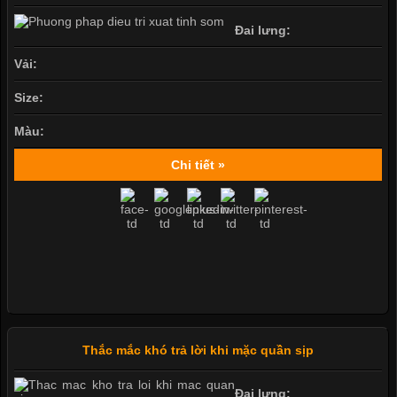
Đai lưng:
Vải:
Size:
Màu:
Chi tiết »
Thắc mắc khó trả lời khi mặc quần sịp
Đai lưng: