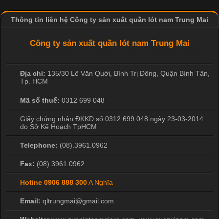
Thông tin liên hệ Công ty sản xuất quần lót nam Trung Mai
Công Nghệ In Chuyển Nhiệt Trong Ngành Thời Trang Hiện
Đại
Công ty sản xuất quần lót nam Trung Mai
Cập nhật 2026-04-21 15:41:03
Địa chỉ:
135/30 Lê Văn Quới, Bình Trị Đông
,
Quận Bình Tân
,
In Chuyển Nhiệt Là Gì? Công Nghệ In Hiện Đại Trong Ngành
Tp. HCM
May Mặc Trong ngành in ấn và thời trang, in chuyển nhiệt đang
là một trong những công nghệ phổ biến nhờ khả năng tạo ra
Mã số thuế:
0312 699 048
hình ảnh sắc nét và bền màu. Đặc biệt, kỹ thuật này được ứng
Giấy chứng nhận ĐKKD số 0312 699 048 ngày 23-03-2014
dụng rộng rãi trong sản xuất áo thun, đồ thể thao
do Sở Kế Hoạch TpHCM
Telephone:
(08).3961.0962
Fax:
(08).3961.0962
Hotine
0906 888 300
A Nghĩa
Email:
qltrungmai@gmail.com