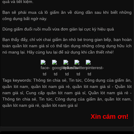
quả và tiết kiệm.
Bạn sẽ phải mua cả lô giấm ăn về dùng dần sau khi biết những
công dụng bất ngờ này.
Dùng giấm đuổi ruồi muỗi vừa đơn giản lại cực kỳ hiệu quả
Bạn thấy đấy, chỉ với chai giấm ăn nhỏ bé trong gian bếp, bạn hoàn
toàn
quần lót nam giá sỉ
có thể tận dụng những công dụng hữu ích
nó mang lại. Hãy cùng lưu lại để sử dụng khi cần thiết nhé!
Tags keywords: Thông tin chia sẻ, Tin tức, Công dụng của giấm ăn,
quần lót nam, quần lót nam giá rẻ, quần lót nam giá sỉ -
Quần lót
nam giá sỉ
,
Cung cấp quần lót nam giá sỉ
,
Quần lót nam giá rẻ
-
Thông tin chia sẻ
,
Tin tức
,
Công dụng của giấm ăn
,
quần lót nam
,
quần lót nam giá rẻ
,
quần lót nam giá sỉ
Xin cám ơn!