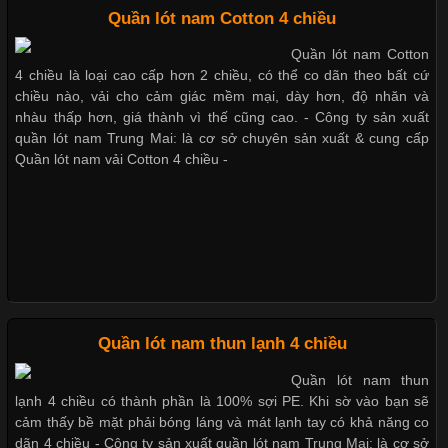
Quần lót nam Cotton 4 chiều
Cập nhật 2026-05-27 17:03:46
Quần lót nam Cotton
Dễ chịu hơn với quần lót nam
Vải Lycra Là Gì? Chất Liệu Co Giãn Được Ưa Chuộng Trong
4 chiều là loại cao cấp hơn 2 chiều, có thể co dãn theo bất cứ
giá rẻ vải Cotton 4 chiều
Ngành May Mặc Trong ngành thời trang hiện đại, các loại vải có
chiều nào, vải cho cảm giác mềm mại, dày hơn, độ nhăn và
khả năng co giãn tốt ngày càng được ưa chuộng nhằm mang lại
nhàu thấp hơn, giá thành vì thế cũng cao. - Công ty sản xuất
cảm giác thoải mái cho người mặc. Trong đó, vải Lycra là một
quần lót nam Trung Mai: là cơ sở chuyên sản xuất & cung cấp
trong những chất liệu nổi bật nhờ độ đàn hồi cao,
Quần lót nam vải Cotton 4 chiều -
Mẫu quần short quần lót nam
nữ hè thu 2017
Chất Liệu Bamboo Xu Hướng Mới Trong Ngành Thời Trang
Thị hiều quần lót nam bơi lội
nam và nữ 2017
Cập nhật 2026-05-21 14:59:25
Quần lót nam thun lạnh 4 chiều
Trong những năm gần đây, vải Bamboo đang trở thành một
trong những chất liệu được yêu thích trong ngành thời trang
Quần lót nam thun
nhờ đặc tính mềm mại, thoáng khí và thân thiện với môi trường.
Xu hướng thời trang trẻ và
lạnh 4 chiều có thành phần là 100% sợi PE. Khi sờ vào bạn sẽ
Không chỉ được ứng dụng trong quần áo thường ngày, loại vải
quần lót nam giá sỉ
cảm thấy bề mặt phải bóng láng và mát lạnh tay có khả năng co
này còn xuất hiện nhiều trong các sản phẩm đồ lót
dãn 4 chiều - Công ty sản xuất quần lót nam Trung Mai: là cơ sở