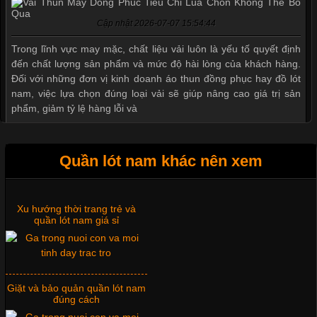
Cập nhật 2026-07-07 15:54:44
Trong lĩnh vực may mặc, chất liệu vải luôn là yếu tố quyết định
Thị hiều quần lót nam bơi lội
nam và nữ 2017
đến chất lượng sản phẩm và mức độ hài lòng của khách hàng.
Đối với những đơn vị kinh doanh áo thun đồng phục hay đồ lót
nam, việc lựa chọn đúng loại vải sẽ giúp nâng cao giá trị sản
phẩm, giảm tỷ lệ hàng lỗi và
Xu hướng thời trang trẻ và
quần lót nam giá sỉ
Quần lót nam khác nên xem
Tìm Hiểu Các Kiểu Cổ Áo Thun Được Ưa Chuộng Trong
Ngành Thời Trang
Giặt và bảo quản quần lót nam
đúng cách
Cập nhật 2026-06-01 16:20:50
Áo thun là một trong những trang phục phổ biến nhất hiện nay
nhờ tính tiện dụng, dễ phối đồ và phù hợp với nhiều đối tượng.
Mẫu quần lót nam giá rẻ sốt hè
Bên cạnh chất liệu và kiểu dáng, phần cổ áo cũng là yếu tố
2017
quan trọng tạo nên phong cách riêng cho từng sản phẩm. Mỗi