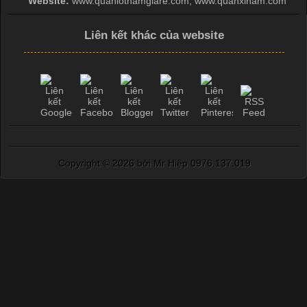
Website:
www.quanlotnamgiare.com, www.quanxinam.com
Liên kết khác của website
Copyright ©
2026 bởi Mr Hiệp 0976.137.019