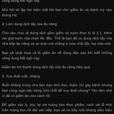
công dụng bất ngờ này.
Mùi hôi sẽ lập tức biên mất khi bạn cho giấm ăn và bánh mỳ vào
thùng rác
4. Làm dung dịch tẩy rửa đa năng:
Cho vào chai xịt dung dịch gồm giấm và nước thao tỷ lệ 1:1, thêm
vài giọt nước rửa chén lắc đều. Thế là bạn đã có dung dịch tẩy rửa
nhà bếp đa năng và an toàn mà chẳng lo hóa chất độc hại nữa nhé.
Bạn sẽ phải mua cả lô giấm ăn về dùng dần sau khi biết những
công dụng bất ngờ này.
Giấm ăn trở thành dung dịch tẩy rửa đa năng hiệu quả
5. Xua đuổi ruồi, nhặng:
Ruồi nhặng trong nhà làm bạn khó chịu, thậm chí gây bệnh nhưng
bạn cũng ngại việc dùng hóa chất để xua đuổi chúng? Yên tâm nhé
vì đã có giấm ăn cứu cánh rồi.
Đổ giấm vào ly, bọc lại với màng bọc thực phẩm, rạch vài lỗ nhỏ
trên màng bọc rồi đặt vào bếp, bạn sẽ có bẫy ruồi nhặng siêu hiệu