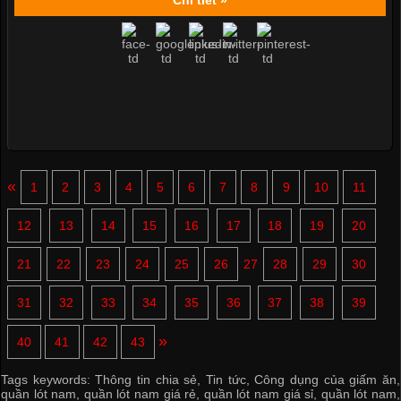
Chi tiết »
«
1
2
3
4
5
6
7
8
9
10
11
12
13
14
15
16
17
18
19
20
21
22
23
24
25
26
27
28
29
30
31
32
33
34
35
36
37
38
39
»
40
41
42
43
Tags keywords:
Thông tin chia sẻ
,
Tin tức
,
Công dụng của giấm ăn
,
quần lót nam
,
quần lót nam giá rẻ
,
quần lót nam giá sỉ
,
quần lót nam
,