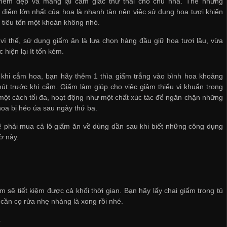
hêm đẹp và mang lại cảm giác thư thái cho chủ nhà. Thế nhưng
điểm lớn nhất của hoa là nhanh tàn nên việc sử dụng hoa tươi khiến
 tiêu tốn một khoản không nhỏ.
vì thế, sử dụng giấm ăn là lựa chọn hàng đầu giữ hoa tươi lâu, vừa
c hiện lại ít tốn kém.
 khi cắm hoa, bạn hãy thêm 1 thìa giấm trắng vào bình hoa khoảng
út trước khi cắm. Giấm làm giúp cho việc giảm thiểu vi khuẩn trong
ột cách tối đa, hoạt động như một chất xúc tác để ngăn chặn những
oa bị héo úa sau ngày thứ ba.
 phải mua cả lô giấm ăn về dùng dần sau khi biết những công dụng
ờ này.
m sẽ tiết kiệm được cả khối thời gian. Bạn hãy lấy chai giấm trong tủ
 cần cọ rửa nhẹ nhàng là xong rồi nhé.
.