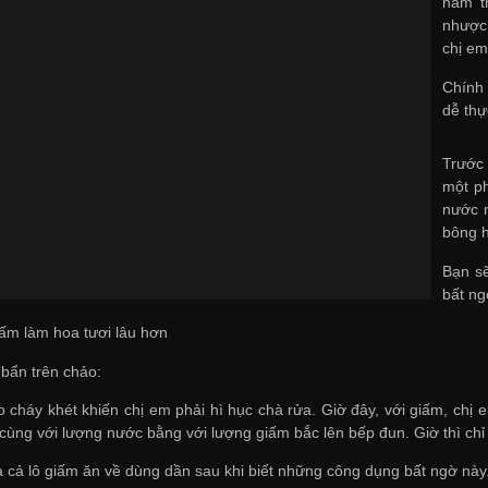
nam
t
nhược 
chị em
Chính 
dễ thự
Trước
một ph
nước m
bông h
Bạn sẽ
bất ng
ấm làm hoa tươi lâu hơn
 bẩn trên chảo:
 cháy khét khiến chị em phải hì hục chà rửa. Giờ đây, với giấm, chị e
 cùng với lượng nước bằng với lượng giấm bắc lên bếp đun. Giờ thì chỉ
 cả lô giấm ăn về dùng dần sau khi biết những công dụng bất ngờ này