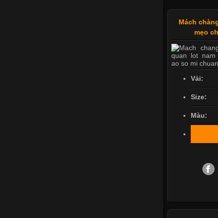
Mách chàng
mẹo ch
Vải:
Size:
Màu: