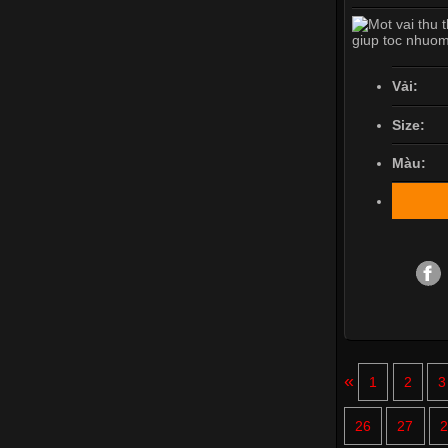
Vải:
Size:
Màu:
«
1
2
3
26
27
2