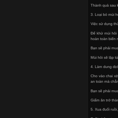
Thành quả sau k
3. Loại bỏ mùi h
Việc sử dụng thù
Để khử mùi hôi 
hoàn toàn biến 
Bạn sẽ phải mua
Mùi hôi sẽ lập 
4. Làm dung dịc
Cho vào chai xị
an toàn mà chẳn
Bạn sẽ phải mua
Giấm ăn trở thà
5. Xua đuổi ruồi