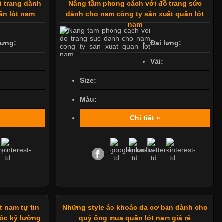
i trang dành
Nâng tầm phong cách với đồ trang sức
ần lót nam
dành cho nam công ty sản xuất quần lót
nam
lưng:
Đai lưng:
Vải:
Size:
Màu:
Chi tiết »
t nam tự tin
Những style áo khoác da cơ bản dành cho
óc kỹ lưỡng
quý ông mua quần lót nam giá rẻ