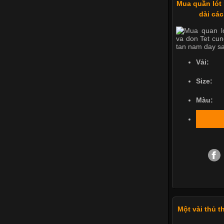
Mua quần lót 
dài cá
Vải:
Size:
Màu:
Một vài thủ 