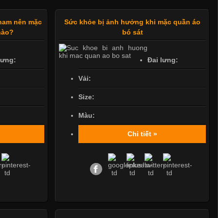
 nam nên mặc
Sức khỏe bị ảnh hưởng khi mặc quần áo
nào?
bó sát
lưng:
Đai lưng:
Vải:
Size:
Màu:
Chi tiết »