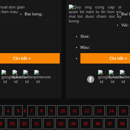
Đai lưng:
Đai 
Vải:
Size:
Màu:
Chi tiết »
Chi tiết »
Mẫu q
4
5
6
7
8
9
10
11
12
13
14
15
8
29
30
31
32
33
34
35
36
37
38