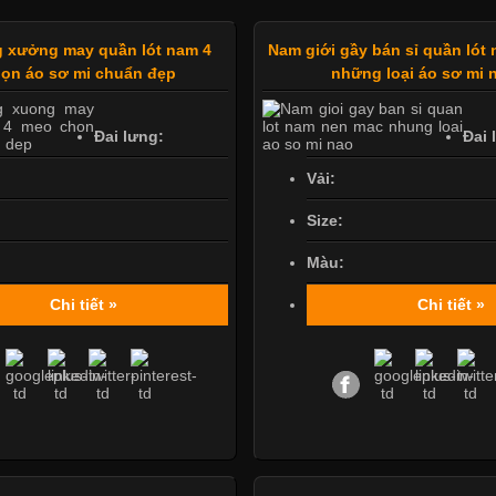
 xưởng may quần lót nam 4
Nam giới gầy bán sỉ quần lót
ọn áo sơ mi chuẩn đẹp
những loại áo sơ mi 
Đai lưng:
Đai 
Vải:
Size:
Màu:
Chi tiết »
Chi tiết »