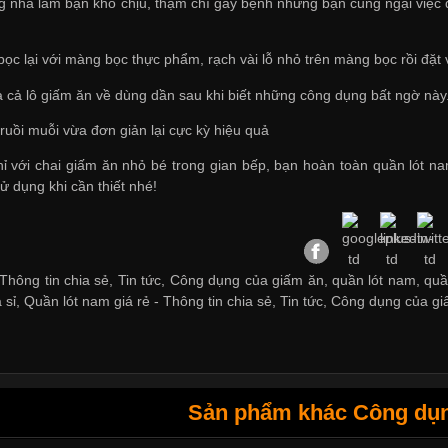
g nhà làm bạn khó chịu, thậm chí gây bệnh nhưng bạn cũng ngại việc
bọc lại với màng bọc thực phẩm, rạch vài lỗ nhỏ trên màng bọc rồi đặt 
 cả lô giấm ăn về dùng dần sau khi biết những công dụng bất ngờ này
ruồi muỗi vừa đơn giản lại cực kỳ hiệu quả
hỉ với chai giấm ăn nhỏ bé trong gian bếp, bạn hoàn toàn
quần lót na
sử dụng khi cần thiết nhé!
Thông tin chia sẻ, Tin tức, Công dụng của giấm ăn, quần lót nam, quần
 sỉ
,
Quần lót nam giá rẻ
-
Thông tin chia sẻ
,
Tin tức
,
Công dụng của gi
Sản phẩm khác Công dụn