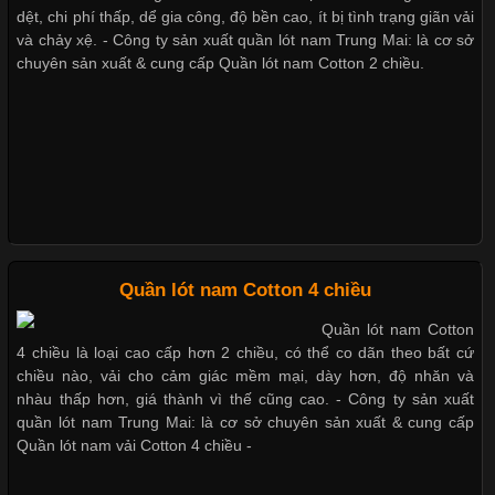
dệt, chi phí thấp, dể gia công, độ bền cao, ít bị tình trạng giãn vải
Cập nhật 2026-05-27 17:03:46
và chảy xệ. - Công ty sản xuất quần lót nam Trung Mai: là cơ sở
chuyên sản xuất & cung cấp Quần lót nam Cotton 2 chiều.
Vải Lycra Là Gì? Chất Liệu Co Giãn Được Ưa Chuộng Trong
Mẫu quần short quần lót nam nữ hè thu 2017
Ngành May Mặc Trong ngành thời trang hiện đại, các loại vải có
khả năng co giãn tốt ngày càng được ưa chuộng nhằm mang lại
cảm giác thoải mái cho người mặc. Trong đó, vải Lycra là một
trong những chất liệu nổi bật nhờ độ đàn hồi cao,
Thị hiều quần lót nam bơi lội nam và nữ 2017
Chất Liệu Bamboo Xu Hướng Mới Trong Ngành Thời Trang
Xu hướng thời trang trẻ và quần lót nam giá sỉ
Quần lót nam Cotton 4 chiều
Quần lót nam Cotton
Cập nhật 2026-05-21 14:59:25
4 chiều là loại cao cấp hơn 2 chiều, có thể co dãn theo bất cứ
Trong những năm gần đây, vải Bamboo đang trở thành một
chiều nào, vải cho cảm giác mềm mại, dày hơn, độ nhăn và
Giặt và bảo quản quần lót nam đúng cách
trong những chất liệu được yêu thích trong ngành thời trang
nhàu thấp hơn, giá thành vì thế cũng cao. - Công ty sản xuất
nhờ đặc tính mềm mại, thoáng khí và thân thiện với môi trường.
quần lót nam Trung Mai: là cơ sở chuyên sản xuất & cung cấp
Không chỉ được ứng dụng trong quần áo thường ngày, loại vải
Quần lót nam vải Cotton 4 chiều -
này còn xuất hiện nhiều trong các sản phẩm đồ lót