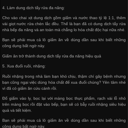
4. Làm dung dịch tẩy rửa đa năng:
Cho vào chai xịt dung dịch gồm giấm và nước thao tỷ lệ 1:1, thêm
vài giọt nước rửa chén lắc đều. Thế là bạn đã có dung dịch tẩy rửa
nhà bếp đa năng và an toàn mà chẳng lo hóa chất độc hại nữa nhé.
Bạn sẽ phải mua cả lô giấm ăn về dùng dần sau khi biết những
công dụng bất ngờ này.
Giấm ăn trở thành dung dịch tẩy rửa đa năng hiệu quả
5. Xua đuổi ruồi, nhặng:
Ruồi nhặng trong nhà làm bạn khó chịu, thậm chí gây bệnh nhưng
bạn cũng ngại việc dùng hóa chất để xua đuổi chúng? Yên tâm nhé
vì đã có giấm ăn cứu cánh rồi.
Đổ giấm vào ly, bọc lại với màng bọc thực phẩm, rạch vài lỗ nhỏ
trên màng bọc rồi đặt vào bếp, bạn sẽ có bẫy ruồi nhặng siêu hiệu
quả và tiết kiệm.
Bạn sẽ phải mua cả lô giấm ăn về dùng dần sau khi biết những
công dụng bất ngờ này.