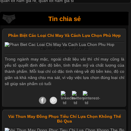
quần lót nam giá rẻ
,
quần lót nam giá sỉ
Tin chia sẻ
Phân Biệt Các Loại Chỉ May Và Cách Lựa Chọn Phù Hợp
Cập nhật 2026-08-07 17:28:11
Trong ngành may mặc, ngoài chất liệu vải thì chỉ may cũng là
yếu tố quyết định đến độ bền, tính thẩm mỹ và chất lượng của
thành phẩm. Mỗi loại chỉ có đặc tính riêng về độ bền kéo, độ co
giãn và khả năng chịu ma sát, vì vậy việc lựa chọn đúng loại chỉ
sẽ giúp sản phẩm có tuổi
Vải Thun May Đồng Phục Tiêu Chí Lựa Chọn Không Thể
Bỏ Qua
Mẫu quần short quần lót nam nữ hè thu 2017