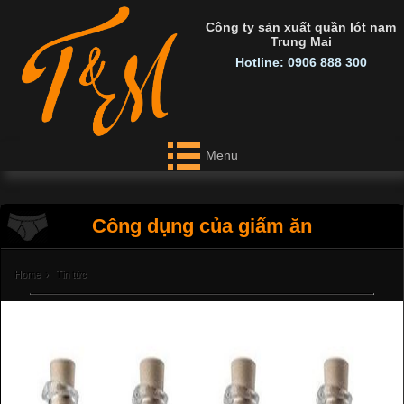
Công ty sản xuất quần lót nam
Trung Mai
Hotline: 0906 888 300
Menu
Công dụng của giấm ăn
Home
›
Tin tức