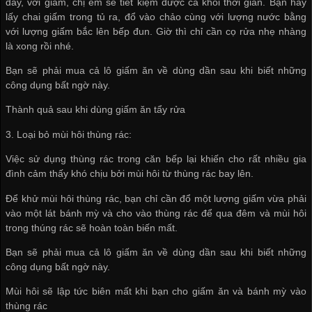
đây, với giấm, chị em sẽ tiết kiệm được cả khối thời gian. Bạn hãy
lấy chai giấm trong tủ ra, đổ vào chảo cùng với lượng nước bằng
với lượng giấm bắc lên bếp đun. Giờ thì chỉ cần cọ rửa nhẹ nhàng
là xong rồi nhé.
Bạn sẽ phải mua cả lô giấm ăn về dùng dần sau khi biết những
công dụng bất ngờ này.
Thành quả sau khi dùng giấm ăn tẩy rửa
3. Loại bỏ mùi hôi thùng rác:
Việc sử dụng thùng rác trong căn bếp lại khiến cho rất nhiều gia
đình cảm thấy khó chịu bởi mùi hôi từ thùng rác bay lên.
Để khử mùi hôi thùng rác, bạn chỉ cần đổ một lượng giấm vừa phải
vào một lát bánh mỳ và cho vào thùng rác để qua đêm và mùi hôi
trong thúng rác sẽ hoàn toàn biến mất.
Bạn sẽ phải mua cả lô giấm ăn về dùng dần sau khi biết những
công dụng bất ngờ này.
Mùi hôi sẽ lập tức biên mất khi bạn cho giấm ăn và bánh mỳ vào
thùng rác