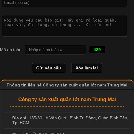
Công Nghệ In Chuyển Nhiệt Trong Ngành Thời Trang Hiện
Đại
Cập nhật 2026-04-21 15:41:03
In Chuyển Nhiệt Là Gì? Công Nghệ In Hiện Đại Trong Ngành
Mã an toàn
439
May Mặc Trong ngành in ấn và thời trang, in chuyển nhiệt đang
là một trong những công nghệ phổ biến nhờ khả năng tạo ra
hình ảnh sắc nét và bền màu. Đặc biệt, kỹ thuật này được ứng
dụng rộng rãi trong sản xuất áo thun, đồ thể thao
Thông tin liên hệ Công ty sản xuất quần lót nam Trung Mai
Công ty sản xuất quần lót nam Trung Mai
Địa chỉ:
135/30 Lê Văn Quới, Bình Trị Đông
,
Quận Bình Tân
,
Tp. HCM