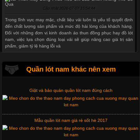
Cập nhật 2026-07-07 15:54:44
Trong lĩnh vực may mặc, chất liệu vải luôn là yếu tố quyết định
đến chất lượng sản phẩm và mức độ hài lòng của khách hàng.
Thị hiều quần lót nam bơi lội nam và nữ 2017
Đối với những đơn vị kinh doanh áo thun đồng phục hay đồ lót
nam, việc lựa chọn đúng loại vải sẽ giúp nâng cao giá trị sản
phẩm, giảm tỷ lệ hàng lỗi và
Xu hướng thời trang trẻ và quần lót nam giá sỉ
Quần lót nam khác nên xem
Tìm Hiểu Các Kiểu Cổ Áo Thun Được Ưa Chuộng Trong
Ngành Thời Trang
Giặt và bảo quản quần lót nam đúng cách
Cập nhật 2026-06-01 16:20:50
Áo thun là một trong những trang phục phổ biến nhất hiện nay
Mẫu quần lót nam giá rẻ sốt hè 2017
nhờ tính tiện dụng, dễ phối đồ và phù hợp với nhiều đối tượng.
Bên cạnh chất liệu và kiểu dáng, phần cổ áo cũng là yếu tố
quan trọng tạo nên phong cách riêng cho từng sản phẩm. Mỗi