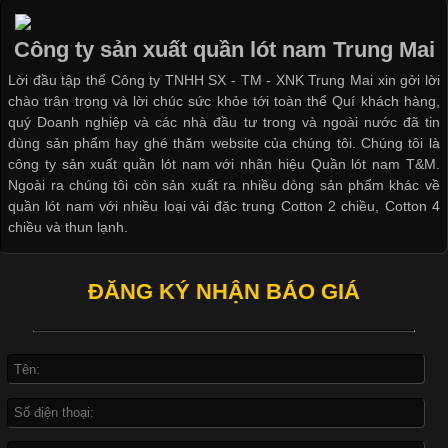
Ngành May Mặc Áo thun là một trong những trang phục quen
Dễ chịu hơn với quần lót nam giá rẻ vải Cotton 4 chiều
thuộc và được sử dụng phổ biến nhất hiện nay. Không chỉ đa
Công ty sản xuất quần lót nam Trung Mai
dạng về màu sắc hay chất liệu, áo thun còn có nhiều form dáng
Lời đầu tập thể Công ty TNHH SX - TM - XNK Trung Mai xin gởi lời
khác nhau để phù hợp với từng phong cách thời trang và nhu
chào trân trọng và lời chúc sức khỏe tới toàn thể Quí khách hàng,
cầu
quý Doanh nghiệp và các nhà đầu tư trong và ngoài nước đã tin
dùng sản phẩm hay ghé thăm website của chúng tôi. Chúng tôi là
công ty sản xuất quần lót nam với nhãn hiệu Quần lót nam T&M.
Ngoài ra chúng tôi còn sản xuất ra nhiều dòng sản phẩm khác về
quần lót nam với nhiều loại vải đặc trung Cotton 2 chiều, Cotton 4
Khám Phá Áo Phông Trang Phục Phổ Biến Nhất Hiện Nay
chiều và thun lạnh.
Cập nhật 2026-04-24 17:24:50
ĐĂNG KÝ NHẬN BÁO GIÁ
Áo phông là một trong những trang phục phổ biến nhất trong
đời sống hiện đại nhờ sự tiện lợi, thoải mái và dễ phối đồ.
Không chỉ xuất hiện trong thời trang thường ngày, áo phông còn
được ứng dụng rộng rãi trong ngành sản xuất may mặc, đặc
biệt là các sản phẩm từ vải thun. Hiện nay,