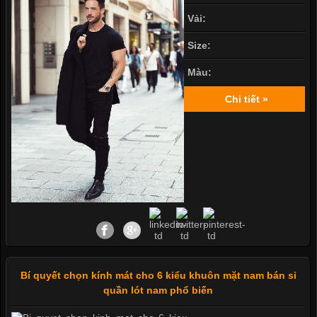
Vải:
Size:
Màu:
Chi tiết »
Bí quyết chọn kính mát cho 6 kiểu khuôn mặt nam bán sỉ
quần lót nam phổ biến