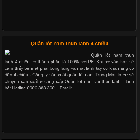
Mẫu quần lót nam giá rẻ sốt hè 2017
Những Loại Vải Thun Thông Dụng Và Đặc Điểm Nổi Bật
Những mẩu quần lót nam thông dụng hiện nay
Cập nhật 2026-05-20 14:58:56
Quần lót nam thun lạnh 4 chiều
Vải thun là một trong những chất liệu được sử dụng rộng rãi
Quần lót nam thun
nhất trong ngành thời trang nhờ đặc tính co giãn, mềm mại và
lạnh 4 chiều có thành phần là 100% sợi PE. Khi sờ vào bạn sẽ
Bộ sưu tập quần lót nam Boxer TpHCM
thoải mái khi mặc. Từ áo thun, đồ thể thao cho đến đồ lót nam,
cảm thấy bề mặt phải bóng láng và mát lạnh tay có khả năng co
vải thun luôn đóng vai trò quan trọng trong quá trình sản xuất.
dãn 4 chiều - Công ty sản xuất quần lót nam Trung Mai: là cơ sở
Hiện nay, nhu cầu tìm kiếm quần lót nam giá
chuyên sản xuất & cung cấp Quần lót nam vải thun lạnh - Liên
hệ: Hotline 0906 888 300 _ Email:
Quần lót nam boxer thun lạnh
Xu Hướng Form Áo Thun Phổ Biến Trong Ngành May Mặc
Nguyên bộ quần lót nam Boxer thun lạnh giá rẻ
Cập nhật 2026-05-09 15:58:23
Các Form Áo Thun Phổ Biến Hiện Nay Và Xu Hướng Trong