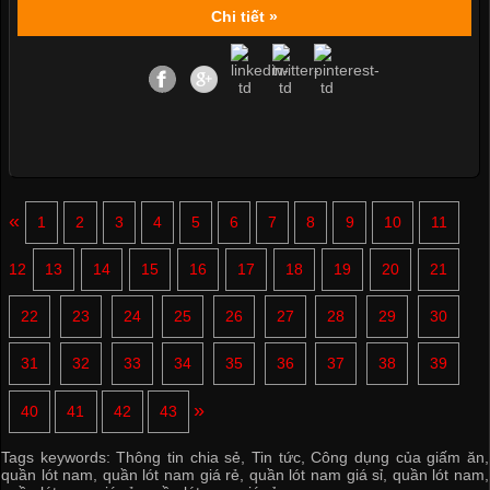
Chi tiết »
«
1
2
3
4
5
6
7
8
9
10
11
12
13
14
15
16
17
18
19
20
21
22
23
24
25
26
27
28
29
30
31
32
33
34
35
36
37
38
39
»
40
41
42
43
Tags keywords:
Thông tin chia sẻ
,
Tin tức
,
Công dụng của giấm ăn
,
quần lót nam
,
quần lót nam giá rẻ
,
quần lót nam giá sỉ
,
quần lót nam
,