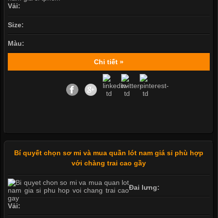
Vải:
Size:
Màu:
Chi tiết »
Bí quyết chọn sơ mi và mua quần lót nam giá sỉ phù hợp
với chàng trai cao gầy
Đai lưng:
Vải: