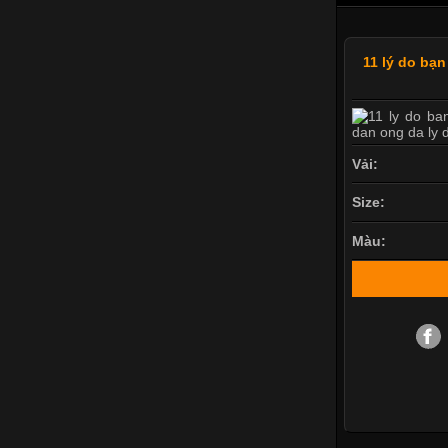
11 lý do bạn
Vải:
Size:
Màu: