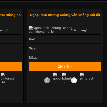
trai ruồng bỏ
Ngoại tình nhưng chồng vẫn không hối lỗi
lưng:
Đai lưng:
Vải:
Size:
Màu:
Chi tiết »