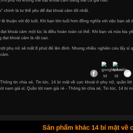
" chính là tư thế yêu để đạt khoái cảm tốt nhất.
ỷ lệ thuận với độ tuổi. Khi bạn lớn tuổi hơn đồng nghĩa với việc bạn 
 đạt khoái cảm một lúc là điều hoàn toàn có thể. Khi bạn và nửa kia
 đạt khoái cảm là rất cao.
một phụ nữ sẽ mất 8 phút để lên đỉnh. Nhưng nhiều nghiên cứu
lấy sỉ
 cảm.
Thông tin chia sẻ, Tin tức, 14 bí mật về cực khoái ở phụ nữ, quần lót
ót nam giá sỉ
,
Quần lót nam giá rẻ
-
Thông tin chia sẻ
,
Tin tức
,
14 bí m
Sản phẩm khác 14 bí mật về 