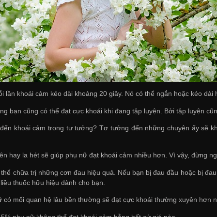
ỗi lần khoái cảm kéo dài khoảng 20 giây. Nó có thể ngắn hoặc kéo dà
ằng bạn cũng có thể đạt cực khoái khi đang tập luyện. Bởi tập luyện cũn
 đến khoái cảm trong tư tưởng? Tơ tưởng đến những chuyện ấy sẽ kh
ên hay la hét sẽ giúp phụ nữ đạt khoái cảm nhiều hơn. Vì vậy, đừng ng
 thể chữa trị những cơn đau hiệu quả. Nếu bạn bị đau đầu hoặc bị đau
 liều thuốc hữu hiệu dành cho bạn.
 có mối quan hệ lâu bền thường sẽ đạt cực khoái thường xuyên hơn ng
5% phụ nữ không thể đạt khoái cảm bằng bất cứ giá nào.