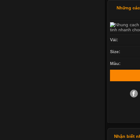
Những cách
Vải:
Size:
Màu:
Nhận biết n