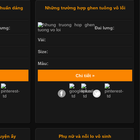
 chuẩn dáng
Những trường hợp ghen tuông vô lối
lưng:
Đai lưng:
Vải:
Size:
Màu:
Chi tiết »
huyện ấy
Phụ nữ và nỗi lo vô sinh