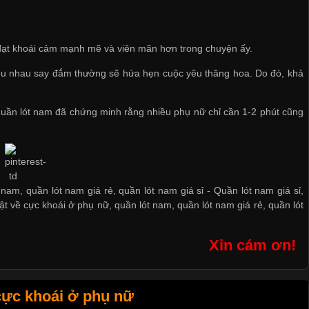
sẽ đạt khoái cảm mạnh mẽ và viên mãn hơn trong chuyện ấy.
 yêu nhau say đắm thường sẽ hứa hẹn cuộc yêu thăng hoa. Do đó, khả
 quần lót nam
đã chứng minh rằng nhiều phụ nữ chỉ cần 1-2 phút cũng
 nam, quần lót nam giá rẻ, quần lót nam giá sỉ -
Quần lót nam giá sỉ
,
ật về cực khoái ở phụ nữ
,
quần lót nam
,
quần lót nam giá rẻ
,
quần lót
Xin cám ơn!
cực khoái ở phụ nữ