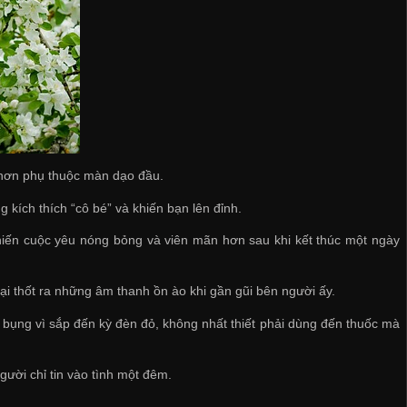
i hơn phụ thuộc màn dạo đầu.
g kích thích “cô bé” và khiến bạn lên đỉnh.
iến cuộc yêu nóng bỏng và viên mãn hơn sau khi kết thúc một ngày
ại thốt ra những âm thanh ồn ào khi gần gũi bên người ấy.
 bụng vì sắp đến kỳ đèn đỏ, không nhất thiết phải dùng đến thuốc mà
ười chỉ tin vào tình một đêm.