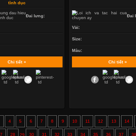
tình dục
Đai lưng:
Đai 
Vải:
Size:
Màu:
Chi tiết »
Chi tiết »
3
4
5
6
7
8
9
10
11
12
13
14
7
28
29
30
31
32
33
34
35
36
37
3