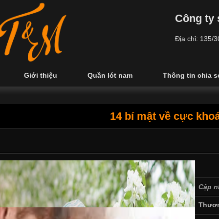
Công ty 
Địa chỉ: 135/
Giới thiệu
Quần lót nam
Thông tin chia s
14 bí mật về cực kho
Cập n
Thươn