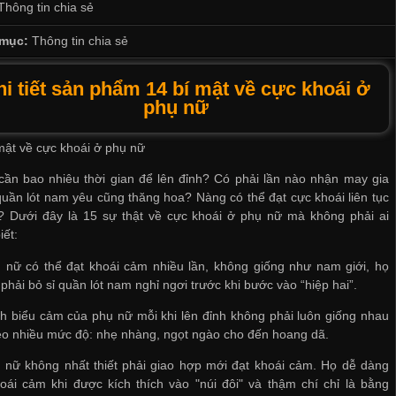
Thông tin chia sẻ
mục:
Thông tin chia sẻ
hi tiết sản phẩm 14 bí mật về cực khoái ở
phụ nữ
mật về cực khoái ở phụ nữ
ần bao nhiêu thời gian để lên đỉnh? Có phải lần nào
nhận may gia
quần lót nam
yêu cũng thăng hoa? Nàng có thể đạt cực khoái liên tục
? Dưới đây là 15 sự thật về cực khoái ở phụ nữ mà không phải ai
iết:
 nữ có thể đạt khoái cảm nhiều lần, không giống như nam giới, họ
 phải
bỏ sỉ quần lót nam
nghỉ ngơi trước khi bước vào “hiệp hai”.
h biểu cảm của phụ nữ mỗi khi lên đỉnh không phải luôn giống nhau
o nhiều mức độ: nhẹ nhàng, ngọt ngào cho đến hoang dã.
 nữ không nhất thiết phải giao hợp mới đạt khoái cảm. Họ dễ dàng
oái cảm khi được kích thích vào "núi đôi" và thậm chí chỉ là bằng