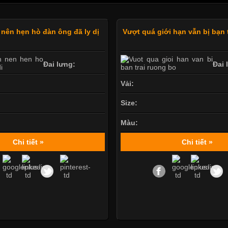
 nên hẹn hò đàn ông đã ly dị
Vượt quá giới hạn vẫn bị bạn 
Đai lưng:
Đai 
Vải:
Size:
Màu:
Chi tiết »
Chi tiết »