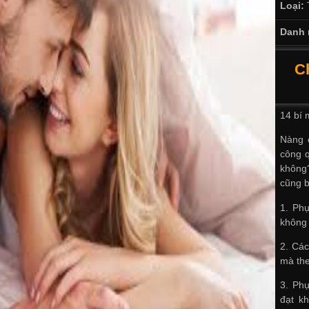
Loại:
Danh 
C
14 bí 
Nàng c
công 
không
cũng b
1. Phụ
không
2. Các
mà the
3. Phụ
đạt kh