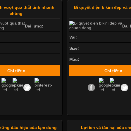
 vượt qua thất tình nhanh
Bí quyết diện bikini đẹp và
chóng
Đai lưng:
Đai 
Vải:
Size:
Màu:
Chi tiết »
Chi tiết »
hững dấu hiệu của lạm dụng
Lợi ích và tác hại của c