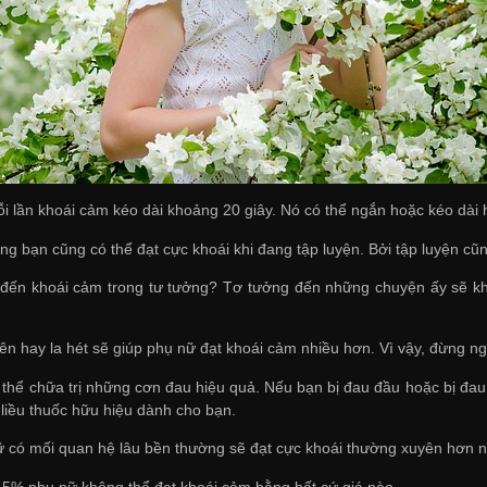
ỗi lần khoái cảm kéo dài khoảng 20 giây. Nó có thể ngắn hoặc kéo dà
ằng bạn cũng có thể đạt cực khoái khi đang tập luyện. Bởi tập luyện cũn
 đến khoái cảm trong tư tưởng? Tơ tưởng đến những chuyện ấy sẽ kh
ên hay la hét sẽ giúp phụ nữ đạt khoái cảm nhiều hơn. Vì vậy, đừng ng
 thể chữa trị những cơn đau hiệu quả. Nếu bạn bị đau đầu hoặc bị đau
 liều thuốc hữu hiệu dành cho bạn.
 có mối quan hệ lâu bền thường sẽ đạt cực khoái thường xuyên hơn ng
5% phụ nữ không thể đạt khoái cảm bằng bất cứ giá nào.