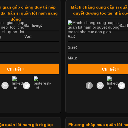
n giản gúp chàng duy trì nếp
Mách chàng cung cấp sỉ quần
 dài bán sỉ quần lót nam năng
quyết dưỡng tóc tại nhà cự
động
Đai lưng:
Đai 
Vải:
Vải:
Size:
Màu:
Chi tiết »
Chi tiết »
ặc quần lót nam giá rẻ giúp
Phương pháp mua quần lót nam