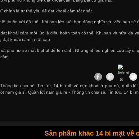
" chính là tư thế yêu để đạt khoái cảm tốt nhất.
ỷ lệ thuận với độ tuổi. Khi bạn lớn tuổi hơn đồng nghĩa với việc bạn 
 đạt khoái cảm một lúc là điều hoàn toàn có thể. Khi bạn và nửa kia
 đạt khoái cảm là rất cao.
một phụ nữ sẽ mất 8 phút để lên đỉnh. Nhưng nhiều nghiên cứu
lấy sỉ
 cảm.
Thông tin chia sẻ, Tin tức, 14 bí mật về cực khoái ở phụ nữ, quần lót
ót nam giá sỉ
,
Quần lót nam giá rẻ
-
Thông tin chia sẻ
,
Tin tức
,
14 bí m
Sản phẩm khác 14 bí mật về 