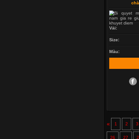
chà
Vải:
Size:
Màu:
«
1
2
3
26
27
2