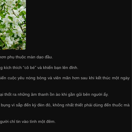
i hơn phụ thuộc màn dạo đầu.
g kích thích “cô bé” và khiến bạn lên đỉnh.
iến cuộc yêu nóng bỏng và viên mãn hơn sau khi kết thúc một ngày
ại thốt ra những âm thanh ồn ào khi gần gũi bên người ấy.
 bụng vì sắp đến kỳ đèn đỏ, không nhất thiết phải dùng đến thuốc mà
ười chỉ tin vào tình một đêm.