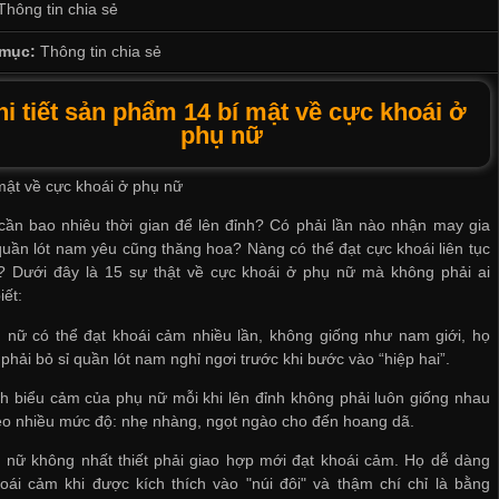
Thông tin chia sẻ
mục:
Thông tin chia sẻ
hi tiết sản phẩm 14 bí mật về cực khoái ở
phụ nữ
mật về cực khoái ở phụ nữ
ần bao nhiêu thời gian để lên đỉnh? Có phải lần nào
nhận may gia
quần lót nam
yêu cũng thăng hoa? Nàng có thể đạt cực khoái liên tục
? Dưới đây là 15 sự thật về cực khoái ở phụ nữ mà không phải ai
iết:
 nữ có thể đạt khoái cảm nhiều lần, không giống như nam giới, họ
 phải
bỏ sỉ quần lót nam
nghỉ ngơi trước khi bước vào “hiệp hai”.
h biểu cảm của phụ nữ mỗi khi lên đỉnh không phải luôn giống nhau
o nhiều mức độ: nhẹ nhàng, ngọt ngào cho đến hoang dã.
 nữ không nhất thiết phải giao hợp mới đạt khoái cảm. Họ dễ dàng
oái cảm khi được kích thích vào "núi đôi" và thậm chí chỉ là bằng