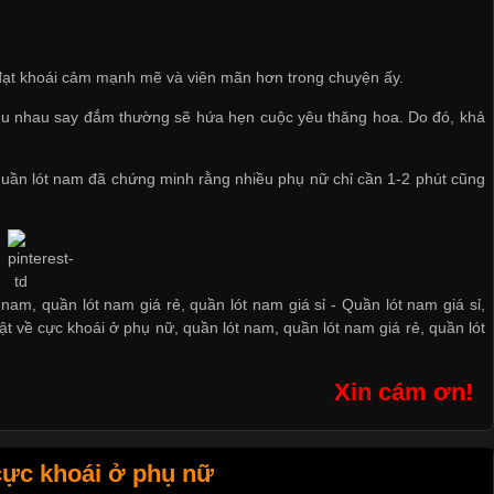
sẽ đạt khoái cảm mạnh mẽ và viên mãn hơn trong chuyện ấy.
 yêu nhau say đắm thường sẽ hứa hẹn cuộc yêu thăng hoa. Do đó, khả
 quần lót nam
đã chứng minh rằng nhiều phụ nữ chỉ cần 1-2 phút cũng
 nam, quần lót nam giá rẻ, quần lót nam giá sỉ -
Quần lót nam giá sỉ
,
ật về cực khoái ở phụ nữ
,
quần lót nam
,
quần lót nam giá rẻ
,
quần lót
Xin cám ơn!
cực khoái ở phụ nữ