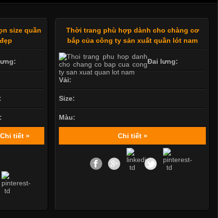
ọn size quần
Thời trang phù hợp dành cho chàng cơ
 đẹp
bắp của công ty sản xuất quần lót nam
lưng:
Đai lưng:
Vải:
:
Size:
:
Màu:
Chi tiết »
Chi tiết »