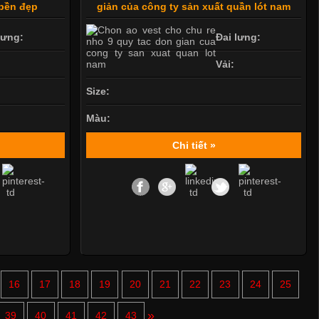
 bền đẹp
giản của công ty sản xuất quần lót nam
lưng:
Đai lưng:
Vải:
Size:
Màu:
Chi tiết »
Mẫu quần short quần lót nam nữ hè thu 2017
16
17
18
19
20
21
22
23
24
25
Thị hiều quần lót nam bơi lội nam và nữ 2017
»
39
40
41
42
43