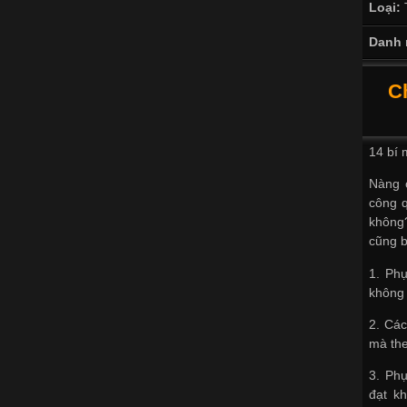
Loại:
Danh 
C
14 bí 
Nàng c
công 
không
cũng b
1. Phụ
không
2. Các
mà the
3. Phụ
đạt kh