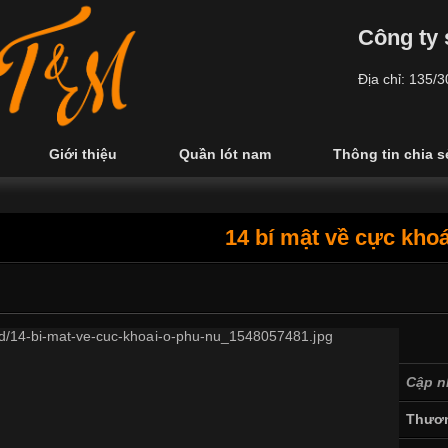
Công ty 
Địa chỉ: 135/
Giới thiệu
Quần lót nam
Thông tin chia s
14 bí mật về cực kho
Cập n
Thươn