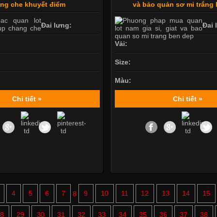
ng che khuyết điểm
và bảo quản sơ mi trắng
Đai lưng:
Đai 
Vải:
Size:
Màu:
Chi tiết »
Chi tiết »
4
5
6
7
8
9
10
11
12
13
14
15
8
29
30
31
32
33
34
35
36
37
38