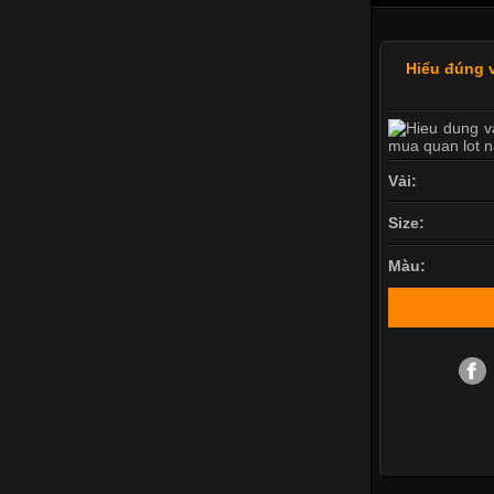
Hiểu đúng 
Vải:
Size:
Màu: