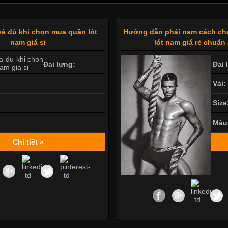
và đủ khi chọn mua quần lót
Hướng dẫn phái nam cách ch
nam giá sỉ
lót nam giá rẻ chuẩn
Đai lưng:
Đai 
Vải:
Size
Màu
Chi tiết »