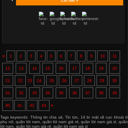
Chi tiết »
«
1
2
3
4
5
6
7
8
9
10
11
12
13
14
15
16
17
18
19
20
21
22
23
24
25
26
27
28
29
30
31
32
33
34
35
36
37
38
39
»
40
41
42
43
Tags keywords:
Thông tin chia sẻ
,
Tin tức
,
14 bí mật về cực khoái ở
phụ nữ
,
quần lót nam
,
quần lót nam giá rẻ
,
quần lót nam giá sỉ
,
quần
lót nam
,
quần lót nam giá rẻ
,
quần lót nam giá sỉ