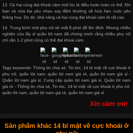
13. Cả hai cùng đạt khoái cảm một lúc là điều hoàn toàn có thể. Khi
bạn và nửa kia yêu nhau say đắm thường sẽ hứa hẹn cuộc yêu
thăng hoa. Do đó, khả năng cả hai cùng đạt khoái cảm là rất cao.
14. Trung bình một phụ nữ sẽ mất 8 phút để lên đỉnh. Nhưng nhiều
nghiên cứu
lấy sỉ quần lót nam
đã chứng minh rằng nhiều phụ nữ
chỉ cần 1-2 phút cũng có thể đạt khoái cảm.
Tags keywords: Thông tin chia sẻ, Tin tức, 14 bí mật về cực khoái ở
phụ nữ, quần lót nam, quần lót nam giá rẻ, quần lót nam giá sỉ -
Quần lót nam giá sỉ
,
Cung cấp quần lót nam giá sỉ
,
Quần lót nam
giá rẻ
-
Thông tin chia sẻ
,
Tin tức
,
14 bí mật về cực khoái ở phụ nữ
,
quần lót nam
,
quần lót nam giá rẻ
,
quần lót nam giá sỉ
Xin cám ơn!
Sản phẩm khác 14 bí mật về cực khoái ở