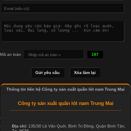
Công Nghệ In Chuyển Nhiệt Trong Ngành Thời Trang Hiện
Đại
Cập nhật 2026-04-21 15:41:03
In Chuyển Nhiệt Là Gì? Công Nghệ In Hiện Đại Trong Ngành
May Mặc Trong ngành in ấn và thời trang, in chuyển nhiệt đang
Mã an toàn
197
là một trong những công nghệ phổ biến nhờ khả năng tạo ra
hình ảnh sắc nét và bền màu. Đặc biệt, kỹ thuật này được ứng
dụng rộng rãi trong sản xuất áo thun, đồ thể thao
Thông tin liên hệ Công ty sản xuất quần lót nam Trung Mai
Công ty sản xuất quần lót nam Trung Mai
Địa chỉ:
135/30 Lê Văn Quới, Bình Trị Đông
,
Quận Bình Tân
,
Tp. HCM