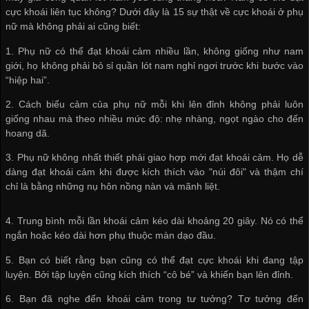
cực khoái liên tục không? Dưới đây là 15 sự thật về cực khoái ở phụ
nữ mà không phải ai cũng biết:
1. Phụ nữ có thể đạt khoái cảm nhiều lần, không giống như nam
giới, họ không phải
bỏ sỉ quần lót nam
nghỉ ngơi trước khi bước vào
“hiệp hai”.
2. Cách biểu cảm của phụ nữ mỗi khi lên đỉnh không phải luôn
giống nhau mà theo nhiều mức độ: nhẹ nhàng, ngọt ngào cho đến
hoang dã.
3. Phụ nữ không nhất thiết phải giao hợp mới đạt khoái cảm. Họ dễ
dàng đạt khoái cảm khi được kích thích vào "núi đôi" và thậm chí
chỉ là bằng những nụ hôn nồng nàn và mãnh liệt.
4. Trung bình mỗi lần khoái cảm kéo dài khoảng 20 giây. Nó có thể
ngắn hoặc kéo dài hơn phụ thuộc màn dạo đầu.
5. Bạn có biết rằng bạn cũng có thể đạt cực khoái khi đang tập
luyện. Bởi tập luyện cũng kích thích “cô bé” và khiến bạn lên đỉnh.
6. Bạn đã nghe đến khoái cảm trong tư tưởng? Tơ tưởng đến