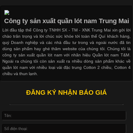
Ngành May Mặc Áo thun là một trong những trang phục quen
thuộc và được sử dụng phổ biến nhất hiện nay. Không chỉ đa
dạng về màu sắc hay chất liệu, áo thun còn có nhiều form dáng
Công ty sản xuất quần lót nam Trung Mai
khác nhau để phù hợp với từng phong cách thời trang và nhu
cầu
Lời đầu tập thể Công ty TNHH SX - TM - XNK Trung Mai xin gởi lời
chào trân trọng và lời chúc sức khỏe tới toàn thể Quí khách hàng,
quý Doanh nghiệp và các nhà đầu tư trong và ngoài nước đã tin
dùng sản phẩm hay ghé thăm website của chúng tôi. Chúng tôi là
công ty sản xuất quần lót nam với nhãn hiệu Quần lót nam T&M.
Ngoài ra chúng tôi còn sản xuất ra nhiều dòng sản phẩm khác về
Khám Phá Áo Phông Trang Phục Phổ Biến Nhất Hiện Nay
quần lót nam với nhiều loại vải đặc trung Cotton 2 chiều, Cotton 4
chiều và thun lạnh.
Cập nhật 2026-04-24 17:24:50
Áo phông là một trong những trang phục phổ biến nhất trong
ĐĂNG KÝ NHẬN BÁO GIÁ
đời sống hiện đại nhờ sự tiện lợi, thoải mái và dễ phối đồ.
Không chỉ xuất hiện trong thời trang thường ngày, áo phông còn
được ứng dụng rộng rãi trong ngành sản xuất may mặc, đặc
biệt là các sản phẩm từ vải thun. Hiện nay,