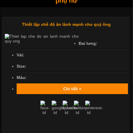
phụ nữ
Thiết lập chế độ ăn lành mạnh cho quý ông
Đai lưng:
Vải:
Size:
Màu:
Chi tiết »