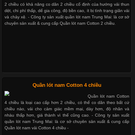
2 chiều có khả năng co dãn 2 chiều cố định của hướng vải thun
Cập nhật 2026-05-27 17:03:46
dệt, chi phí thấp, dể gia công, độ bền cao, ít bị tình trạng giãn vải
Vải Lycra Là Gì? Chất Liệu Co Giãn Được Ưa Chuộng Trong
và chảy xệ. - Công ty sản xuất quần lót nam Trung Mai: là cơ sở
Ngành May Mặc Trong ngành thời trang hiện đại, các loại vải có
chuyên sản xuất & cung cấp Quần lót nam Cotton 2 chiều.
khả năng co giãn tốt ngày càng được ưa chuộng nhằm mang lại
cảm giác thoải mái cho người mặc. Trong đó, vải Lycra là một
trong những chất liệu nổi bật nhờ độ đàn hồi cao,
Chất Liệu Bamboo Xu Hướng Mới Trong Ngành Thời Trang
Quần lót nam Cotton 4 chiều
Cập nhật 2026-05-21 14:59:25
Quần lót nam Cotton
Trong những năm gần đây, vải Bamboo đang trở thành một
4 chiều là loại cao cấp hơn 2 chiều, có thể co dãn theo bất cứ
trong những chất liệu được yêu thích trong ngành thời trang
chiều nào, vải cho cảm giác mềm mại, dày hơn, độ nhăn và
nhờ đặc tính mềm mại, thoáng khí và thân thiện với môi trường.
nhàu thấp hơn, giá thành vì thế cũng cao. - Công ty sản xuất
Không chỉ được ứng dụng trong quần áo thường ngày, loại vải
quần lót nam Trung Mai: là cơ sở chuyên sản xuất & cung cấp
này còn xuất hiện nhiều trong các sản phẩm đồ lót
Quần lót nam vải Cotton 4 chiều -