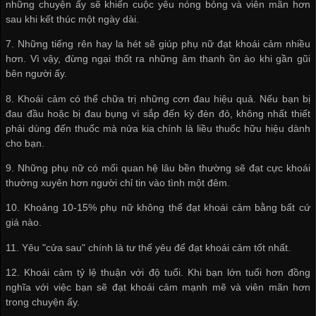
những chuyện ấy sẽ khiến cuộc yêu nóng bỏng và viên mãn hơn
sau khi kết thúc một ngày dài.
7. Những tiếng rên hay la hét sẽ giúp phụ nữ đạt khoái cảm nhiều
hơn. Vì vậy, đừng ngại thốt ra những âm thanh ồn ào khi gần gũi
bên người ấy.
8. Khoái cảm có thể chữa trị những cơn đau hiệu quả. Nếu bạn bị
đau đầu hoặc bị đau bụng vì sắp đến kỳ đèn đỏ, không nhất thiết
phải dùng đến thuốc mà nửa kia chính là liều thuốc hữu hiệu dành
cho bạn.
9. Những phụ nữ có mối quan hệ lâu bền thường sẽ đạt cực khoái
thường xuyên hơn người chỉ tin vào tình một đêm.
10. Khoảng 10-15% phụ nữ không thể đạt khoái cảm bằng bất cứ
giá nào.
11. Yêu "cửa sau" chính là tư thế yêu để đạt khoái cảm tốt nhất.
12. Khoái cảm tỷ lệ thuận với độ tuổi. Khi bạn lớn tuổi hơn đồng
nghĩa với việc bạn sẽ đạt khoái cảm mạnh mẽ và viên mãn hơn
trong chuyện ấy.