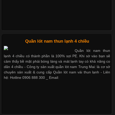
Những Loại Vải Thun Thông Dụng Và Đặc Điểm Nổi Bật
Cập nhật 2026-05-20 14:58:56
Quần lót nam thun lạnh 4 chiều
Vải thun là một trong những chất liệu được sử dụng rộng rãi
nhất trong ngành thời trang nhờ đặc tính co giãn, mềm mại và
Quần lót nam thun
thoải mái khi mặc. Từ áo thun, đồ thể thao cho đến đồ lót nam,
lạnh 4 chiều có thành phần là 100% sợi PE. Khi sờ vào bạn sẽ
vải thun luôn đóng vai trò quan trọng trong quá trình sản xuất.
cảm thấy bề mặt phải bóng láng và mát lạnh tay có khả năng co
Hiện nay, nhu cầu tìm kiếm quần lót nam giá
dãn 4 chiều - Công ty sản xuất quần lót nam Trung Mai: là cơ sở
chuyên sản xuất & cung cấp Quần lót nam vải thun lạnh - Liên
hệ: Hotline 0906 888 300 _ Email:
Xu Hướng Form Áo Thun Phổ Biến Trong Ngành May Mặc
Cập nhật 2026-05-09 15:58:23
Các Form Áo Thun Phổ Biến Hiện Nay Và Xu Hướng Trong