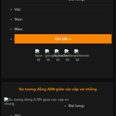
Vải:
Size:
Màu:
Chi tiết »
Sự tương đồng ADN giữa các cặp vợ chồng
Đai lưng:
Vải: