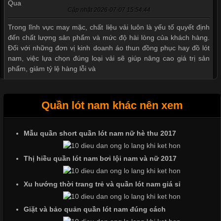
Cập nhật 2026-07-07 15:54:44
Trong lĩnh vực may mặc, chất liệu vải luôn là yếu tố quyết định
đến chất lượng sản phẩm và mức độ hài lòng của khách hàng.
Đối với những đơn vị kinh doanh áo thun đồng phục hay đồ lót
nam, việc lựa chọn đúng loại vải sẽ giúp nâng cao giá trị sản
phẩm, giảm tỷ lệ hàng lỗi và
Quần lót nam khác nên xem
Tìm Hiểu Các Kiểu Cổ Áo Thun Được Ưa Chuộng Trong
Ngành Thời Trang
Mẫu quần short quần lót nam nữ hè thu 2017
Thị hiều quần lót nam bơi lội nam và nữ 2017
Cập nhật 2026-06-01 16:20:50
Áo thun là một trong những trang phục phổ biến nhất hiện nay
Xu hướng thời trang trẻ và quần lót nam giá sỉ
nhờ tính tiện dụng, dễ phối đồ và phù hợp với nhiều đối tượng.
Bên cạnh chất liệu và kiểu dáng, phần cổ áo cũng là yếu tố
Giặt và bảo quản quần lót nam đúng cách
quan trọng tạo nên phong cách riêng cho từng sản phẩm. Mỗi