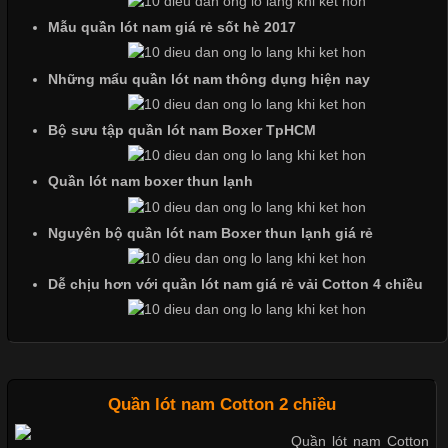
loại cổ áo sẽ mang đến một vẻ đẹp khác
Mẫu quần lót nam giá rẻ sốt hè 2017
Những mẩu quần lót nam thông dụng hiện nay
Những Mẫu Áo Thun Đồng Phục Công Ty Được Ưa
Chuộng Hiện Nay
Bộ sưu tập quần lót nam Boxer TpHCM
Quần lót nam boxer thun lạnh
Cập nhật 2026-06-01 14:23:34
Trong môi trường kinh doanh hiện đại, việc xây dựng hình ảnh
Nguyên bộ quần lót nam Boxer thun lạnh giá rẻ
chuyên nghiệp đóng vai trò quan trọng đối với sự phát triển của
doanh nghiệp. Một trong những giải pháp hiệu quả được nhiều
Dễ chịu hơn với quần lót nam giá rẻ vải Cotton 4 chiều
đơn vị lựa chọn hiện nay là sử dụng áo thun đồng phục công ty.
Không chỉ giúp tạo sự đồng bộ, áo thun
Quần lót nam Cotton 2 chiều
Chất Liệu Lycra Có Gì Đặc Biệt Trong Ngành Thời Trang?
Quần lót nam Cotton