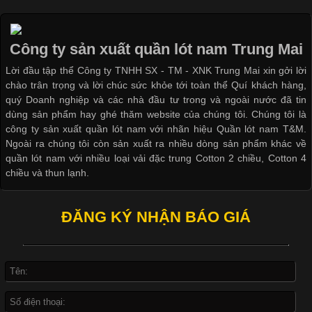
Ngành May Mặc Áo thun là một trong những trang phục quen
thuộc và được sử dụng phổ biến nhất hiện nay. Không chỉ đa
dạng về màu sắc hay chất liệu, áo thun còn có nhiều form dáng
Công ty sản xuất quần lót nam Trung Mai
khác nhau để phù hợp với từng phong cách thời trang và nhu
cầu
Lời đầu tập thể Công ty TNHH SX - TM - XNK Trung Mai xin gởi lời
chào trân trọng và lời chúc sức khỏe tới toàn thể Quí khách hàng,
quý Doanh nghiệp và các nhà đầu tư trong và ngoài nước đã tin
dùng sản phẩm hay ghé thăm website của chúng tôi. Chúng tôi là
công ty sản xuất quần lót nam với nhãn hiệu Quần lót nam T&M.
Ngoài ra chúng tôi còn sản xuất ra nhiều dòng sản phẩm khác về
Khám Phá Áo Phông Trang Phục Phổ Biến Nhất Hiện Nay
quần lót nam với nhiều loại vải đặc trung Cotton 2 chiều, Cotton 4
chiều và thun lạnh.
Cập nhật 2026-04-24 17:24:50
Áo phông là một trong những trang phục phổ biến nhất trong
ĐĂNG KÝ NHẬN BÁO GIÁ
đời sống hiện đại nhờ sự tiện lợi, thoải mái và dễ phối đồ.
Không chỉ xuất hiện trong thời trang thường ngày, áo phông còn
được ứng dụng rộng rãi trong ngành sản xuất may mặc, đặc
biệt là các sản phẩm từ vải thun. Hiện nay,