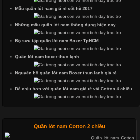
loại cổ áo sẽ mang đến một vẻ đẹp khác
Mẫu quần lót nam giá rẻ sốt hè 2017
Những mẩu quần lót nam thông dụng hiện nay
Những Mẫu Áo Thun Đồng Phục Công Ty Được Ưa
Chuộng Hiện Nay
Bộ sưu tập quần lót nam Boxer TpHCM
Quần lót nam boxer thun lạnh
Cập nhật 2026-06-01 14:23:34
Trong môi trường kinh doanh hiện đại, việc xây dựng hình ảnh
Nguyên bộ quần lót nam Boxer thun lạnh giá rẻ
chuyên nghiệp đóng vai trò quan trọng đối với sự phát triển của
doanh nghiệp. Một trong những giải pháp hiệu quả được nhiều
Dễ chịu hơn với quần lót nam giá rẻ vải Cotton 4 chiều
đơn vị lựa chọn hiện nay là sử dụng áo thun đồng phục công ty.
Không chỉ giúp tạo sự đồng bộ, áo thun
Quần lót nam Cotton 2 chiều
Chất Liệu Lycra Có Gì Đặc Biệt Trong Ngành Thời Trang?
Quần lót nam Cotton