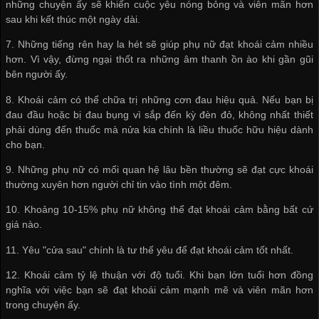
những chuyện ấy sẽ khiến cuộc yêu nóng bỏng và viên mãn hơn
sau khi kết thúc một ngày dài.
7. Những tiếng rên hay la hét sẽ giúp phụ nữ đạt khoái cảm nhiều
hơn. Vì vậy, đừng ngại thốt ra những âm thanh ồn ào khi gần gũi
bên người ấy.
8. Khoái cảm có thể chữa trị những cơn đau hiệu quả. Nếu bạn bị
đau đầu hoặc bị đau bụng vì sắp đến kỳ đèn đỏ, không nhất thiết
phải dùng đến thuốc mà nửa kia chính là liều thuốc hữu hiệu dành
cho bạn.
9. Những phụ nữ có mối quan hệ lâu bền thường sẽ đạt cực khoái
thường xuyên hơn người chỉ tin vào tình một đêm.
10. Khoảng 10-15% phụ nữ không thể đạt khoái cảm bằng bất cứ
giá nào.
11. Yêu "cửa sau" chính là tư thế yêu để đạt khoái cảm tốt nhất.
12. Khoái cảm tỷ lệ thuận với độ tuổi. Khi bạn lớn tuổi hơn đồng
nghĩa với việc bạn sẽ đạt khoái cảm mạnh mẽ và viên mãn hơn
trong chuyện ấy.