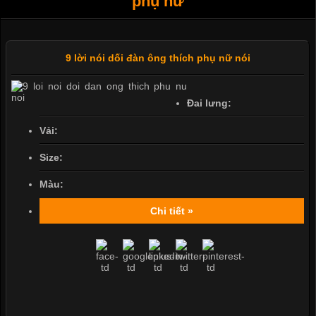
phụ nữ
9 lời nói dối đàn ông thích phụ nữ nói
Đai lưng:
Vải:
Size:
Màu:
Chi tiết »