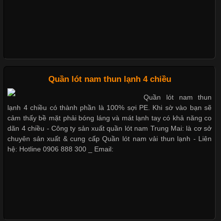
Những Loại Vải Thun Thông Dụng Và Đặc Điểm Nổi Bật
Cập nhật 2026-05-20 14:58:56
Quần lót nam thun lạnh 4 chiều
Vải thun là một trong những chất liệu được sử dụng rộng rãi
nhất trong ngành thời trang nhờ đặc tính co giãn, mềm mại và
Quần lót nam thun
thoải mái khi mặc. Từ áo thun, đồ thể thao cho đến đồ lót nam,
lạnh 4 chiều có thành phần là 100% sợi PE. Khi sờ vào bạn sẽ
vải thun luôn đóng vai trò quan trọng trong quá trình sản xuất.
cảm thấy bề mặt phải bóng láng và mát lạnh tay có khả năng co
Hiện nay, nhu cầu tìm kiếm quần lót nam giá
dãn 4 chiều - Công ty sản xuất quần lót nam Trung Mai: là cơ sở
chuyên sản xuất & cung cấp Quần lót nam vải thun lạnh - Liên
hệ: Hotline 0906 888 300 _ Email:
Xu Hướng Form Áo Thun Phổ Biến Trong Ngành May Mặc
Cập nhật 2026-05-09 15:58:23
Các Form Áo Thun Phổ Biến Hiện Nay Và Xu Hướng Trong