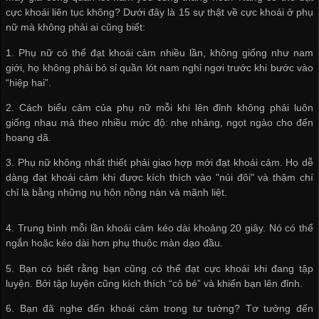
cực khoái liên tục không? Dưới đây là 15 sự thật về cực khoái ở phụ
nữ mà không phải ai cũng biết:
1. Phụ nữ có thể đạt khoái cảm nhiều lần, không giống như nam
giới, họ không phải
bỏ sỉ quần lót nam
nghỉ ngơi trước khi bước vào
“hiệp hai”.
2. Cách biểu cảm của phụ nữ mỗi khi lên đỉnh không phải luôn
giống nhau mà theo nhiều mức độ: nhẹ nhàng, ngọt ngào cho đến
hoang dã.
3. Phụ nữ không nhất thiết phải giao hợp mới đạt khoái cảm. Họ dễ
dàng đạt khoái cảm khi được kích thích vào "núi đôi" và thậm chí
chỉ là bằng những nụ hôn nồng nàn và mãnh liệt.
4. Trung bình mỗi lần khoái cảm kéo dài khoảng 20 giây. Nó có thể
ngắn hoặc kéo dài hơn phụ thuộc màn dạo đầu.
5. Bạn có biết rằng bạn cũng có thể đạt cực khoái khi đang tập
luyện. Bởi tập luyện cũng kích thích “cô bé” và khiến bạn lên đỉnh.
6. Bạn đã nghe đến khoái cảm trong tư tưởng? Tơ tưởng đến