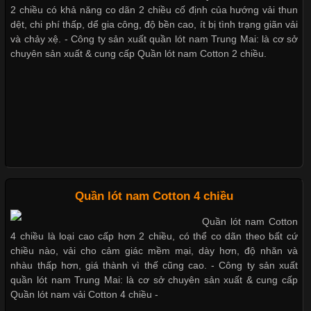
2 chiều có khả năng co dãn 2 chiều cố định của hướng vải thun
Cập nhật 2026-05-27 17:03:46
dệt, chi phí thấp, dể gia công, độ bền cao, ít bị tình trạng giãn vải
Vải Lycra Là Gì? Chất Liệu Co Giãn Được Ưa Chuộng Trong
và chảy xệ. - Công ty sản xuất quần lót nam Trung Mai: là cơ sở
Ngành May Mặc Trong ngành thời trang hiện đại, các loại vải có
chuyên sản xuất & cung cấp Quần lót nam Cotton 2 chiều.
khả năng co giãn tốt ngày càng được ưa chuộng nhằm mang lại
cảm giác thoải mái cho người mặc. Trong đó, vải Lycra là một
trong những chất liệu nổi bật nhờ độ đàn hồi cao,
Chất Liệu Bamboo Xu Hướng Mới Trong Ngành Thời Trang
Quần lót nam Cotton 4 chiều
Cập nhật 2026-05-21 14:59:25
Quần lót nam Cotton
Trong những năm gần đây, vải Bamboo đang trở thành một
4 chiều là loại cao cấp hơn 2 chiều, có thể co dãn theo bất cứ
trong những chất liệu được yêu thích trong ngành thời trang
chiều nào, vải cho cảm giác mềm mại, dày hơn, độ nhăn và
nhờ đặc tính mềm mại, thoáng khí và thân thiện với môi trường.
nhàu thấp hơn, giá thành vì thế cũng cao. - Công ty sản xuất
Không chỉ được ứng dụng trong quần áo thường ngày, loại vải
quần lót nam Trung Mai: là cơ sở chuyên sản xuất & cung cấp
này còn xuất hiện nhiều trong các sản phẩm đồ lót
Quần lót nam vải Cotton 4 chiều -