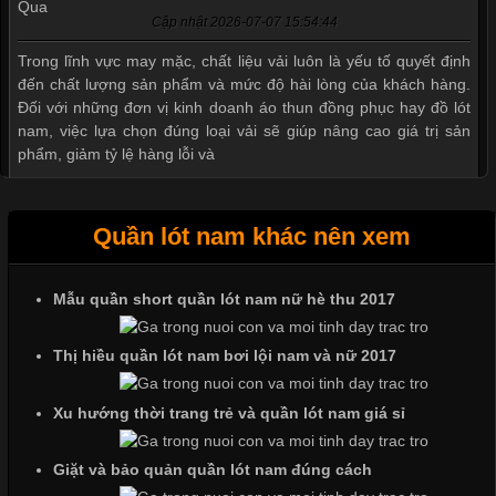
Cập nhật 2026-07-07 15:54:44
Trong lĩnh vực may mặc, chất liệu vải luôn là yếu tố quyết định
đến chất lượng sản phẩm và mức độ hài lòng của khách hàng.
Đối với những đơn vị kinh doanh áo thun đồng phục hay đồ lót
nam, việc lựa chọn đúng loại vải sẽ giúp nâng cao giá trị sản
phẩm, giảm tỷ lệ hàng lỗi và
Quần lót nam khác nên xem
Tìm Hiểu Các Kiểu Cổ Áo Thun Được Ưa Chuộng Trong
Ngành Thời Trang
Mẫu quần short quần lót nam nữ hè thu 2017
Thị hiều quần lót nam bơi lội nam và nữ 2017
Cập nhật 2026-06-01 16:20:50
Áo thun là một trong những trang phục phổ biến nhất hiện nay
Xu hướng thời trang trẻ và quần lót nam giá sỉ
nhờ tính tiện dụng, dễ phối đồ và phù hợp với nhiều đối tượng.
Bên cạnh chất liệu và kiểu dáng, phần cổ áo cũng là yếu tố
Giặt và bảo quản quần lót nam đúng cách
quan trọng tạo nên phong cách riêng cho từng sản phẩm. Mỗi