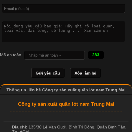
Công Nghệ In Chuyển Nhiệt Trong Ngành Thời Trang Hiện
Đại
Cập nhật 2026-04-21 15:41:03
In Chuyển Nhiệt Là Gì? Công Nghệ In Hiện Đại Trong Ngành
May Mặc Trong ngành in ấn và thời trang, in chuyển nhiệt đang
Mã an toàn
283
là một trong những công nghệ phổ biến nhờ khả năng tạo ra
hình ảnh sắc nét và bền màu. Đặc biệt, kỹ thuật này được ứng
dụng rộng rãi trong sản xuất áo thun, đồ thể thao
Thông tin liên hệ Công ty sản xuất quần lót nam Trung Mai
Công ty sản xuất quần lót nam Trung Mai
Địa chỉ:
135/30 Lê Văn Quới, Bình Trị Đông
,
Quận Bình Tân
,
Tp. HCM