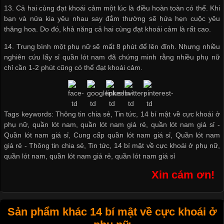
13. Cả hai cùng đạt khoái cảm một lúc là điều hoàn toàn có thể. Khi
bạn và nửa kia yêu nhau say đắm thường sẽ hứa hẹn cuộc yêu
thăng hoa. Do đó, khả năng cả hai cùng đạt khoái cảm là rất cao.
14. Trung bình một phụ nữ sẽ mất 8 phút để lên đỉnh. Nhưng nhiều
nghiên cứu
lấy sỉ quần lót nam
đã chứng minh rằng nhiều phụ nữ
chỉ cần 1-2 phút cũng có thể đạt khoái cảm.
Tags keywords: Thông tin chia sẻ, Tin tức, 14 bí mật về cực khoái ở
phụ nữ, quần lót nam, quần lót nam giá rẻ, quần lót nam giá sỉ -
Quần lót nam giá sỉ
,
Cung cấp quần lót nam giá sỉ
,
Quần lót nam
giá rẻ
-
Thông tin chia sẻ
,
Tin tức
,
14 bí mật về cực khoái ở phụ nữ
,
quần lót nam
,
quần lót nam giá rẻ
,
quần lót nam giá sỉ
Xin cám ơn!
Sản phẩm khác 14 bí mật về cực khoái ở