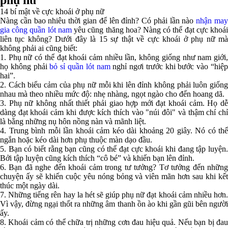
phụ nữ
14 bí mật về cực khoái ở phụ nữ
Nàng cần bao nhiêu thời gian để lên đỉnh? Có phải lần nào
nhận ma
gia công quần lót nam
yêu cũng thăng hoa? Nàng có thể đạt cực khoá
liên tục không? Dưới đây là 15 sự thật về cực khoái ở phụ nữ mà
không phải ai cũng biết:
1. Phụ nữ có thể đạt khoái cảm nhiều lần, không giống như nam giới,
họ không phải
bỏ sỉ quần lót nam
nghỉ ngơi trước khi bước vào “hiệ
hai”.
2. Cách biểu cảm của phụ nữ mỗi khi lên đỉnh không phải luôn giống
nhau mà theo nhiều mức độ: nhẹ nhàng, ngọt ngào cho đến hoang dã.
3. Phụ nữ không nhất thiết phải giao hợp mới đạt khoái cảm. Họ dễ
dàng đạt khoái cảm khi được kích thích vào "núi đôi" và thậm chí chỉ
là bằng những nụ hôn nồng nàn và mãnh liệt.
4. Trung bình mỗi lần khoái cảm kéo dài khoảng 20 giây. Nó có thể
ngắn hoặc kéo dài hơn phụ thuộc màn dạo đầu.
5. Bạn có biết rằng bạn cũng có thể đạt cực khoái khi đang tập luyện.
Bởi tập luyện cũng kích thích “cô bé” và khiến bạn lên đỉnh.
6. Bạn đã nghe đến khoái cảm trong tư tưởng? Tơ tưởng đến những
chuyện ấy sẽ khiến cuộc yêu nóng bỏng và viên mãn hơn sau khi kết
thúc một ngày dài.
7. Những tiếng rên hay la hét sẽ giúp phụ nữ đạt khoái cảm nhiều hơn.
Vì vậy, đừng ngại thốt ra những âm thanh ồn ào khi gần gũi bên người
ấy.
8. Khoái cảm có thể chữa trị những cơn đau hiệu quả. Nếu bạn bị đau