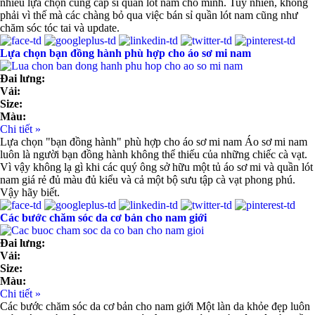
nhiều lựa chọn cung cấp sỉ quần lót nam cho mình. Tuy nhiên, không
phải vì thế mà các chàng bỏ qua việc bán sỉ quần lót nam cũng như
chăm sóc tóc tai và update.
Lựa chọn bạn đồng hành phù hợp cho áo sơ mi nam
Đai lưng:
Vải:
Size:
Màu:
Chi tiết »
Lựa chọn "bạn đồng hành" phù hợp cho áo sơ mi nam Áo sơ mi nam
luôn là người bạn đồng hành không thể thiếu của những chiếc cà vạt.
Vì vậy không lạ gì khi các quý ông sở hữu một tủ áo sơ mi và quần lót
nam giá rẻ đủ màu đủ kiểu và cả một bộ sưu tập cà vạt phong phú.
Vậy hãy biết.
Các bước chăm sóc da cơ bản cho nam giới
Đai lưng:
Vải:
Size:
Màu:
Chi tiết »
Các bước chăm sóc da cơ bản cho nam giới Một làn da khỏe đẹp luôn