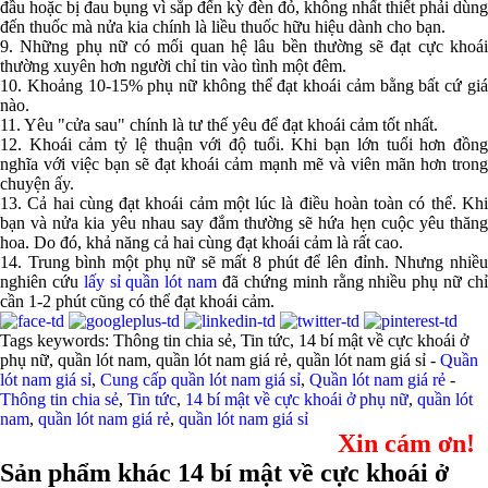
đầu hoặc bị đau bụng vì sắp đến kỳ đèn đỏ, không nhất thiết phải dùng
đến thuốc mà nửa kia chính là liều thuốc hữu hiệu dành cho bạn.
9. Những phụ nữ có mối quan hệ lâu bền thường sẽ đạt cực khoái
thường xuyên hơn người chỉ tin vào tình một đêm.
10. Khoảng 10-15% phụ nữ không thể đạt khoái cảm bằng bất cứ giá
nào.
11. Yêu "cửa sau" chính là tư thế yêu để đạt khoái cảm tốt nhất.
12. Khoái cảm tỷ lệ thuận với độ tuổi. Khi bạn lớn tuổi hơn đồng
nghĩa với việc bạn sẽ đạt khoái cảm mạnh mẽ và viên mãn hơn trong
chuyện ấy.
13. Cả hai cùng đạt khoái cảm một lúc là điều hoàn toàn có thể. Khi
bạn và nửa kia yêu nhau say đắm thường sẽ hứa hẹn cuộc yêu thăng
hoa. Do đó, khả năng cả hai cùng đạt khoái cảm là rất cao.
14. Trung bình một phụ nữ sẽ mất 8 phút để lên đỉnh. Nhưng nhiều
nghiên cứu
lấy sỉ quần lót nam
đã chứng minh rằng nhiều phụ nữ ch
cần 1-2 phút cũng có thể đạt khoái cảm.
Tags keywords: Thông tin chia sẻ, Tin tức, 14 bí mật về cực khoái ở
phụ nữ, quần lót nam, quần lót nam giá rẻ, quần lót nam giá sỉ -
Quần
lót nam giá sỉ
,
Cung cấp quần lót nam giá sỉ
,
Quần lót nam giá rẻ
-
Thông tin chia sẻ
,
Tin tức
,
14 bí mật về cực khoái ở phụ nữ
,
quần lót
nam
,
quần lót nam giá rẻ
,
quần lót nam giá sỉ
Xin cám ơn!
Sản phẩm khác 14 bí mật về cực khoái ở