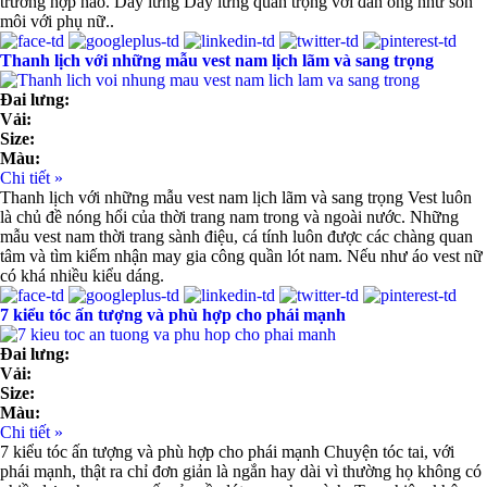
trường hợp nào. Dây lưng Dây lưng quan trọng với đàn ông như son
môi với phụ nữ..
Thanh lịch với những mẫu vest nam lịch lãm và sang trọng
Đai lưng:
Vải:
Size:
Màu:
Chi tiết »
Thanh lịch với những mẫu vest nam lịch lãm và sang trọng Vest luôn
là chủ đề nóng hổi của thời trang nam trong và ngoài nước. Những
mẫu vest nam thời trang sành điệu, cá tính luôn được các chàng quan
tâm và tìm kiếm nhận may gia công quần lót nam. Nếu như áo vest nữ
có khá nhiều kiểu dáng.
7 kiểu tóc ấn tượng và phù hợp cho phái mạnh
Đai lưng:
Vải:
Size:
Màu:
Chi tiết »
7 kiểu tóc ấn tượng và phù hợp cho phái mạnh Chuyện tóc tai, với
phái mạnh, thật ra chỉ đơn giản là ngắn hay dài vì thường họ không có