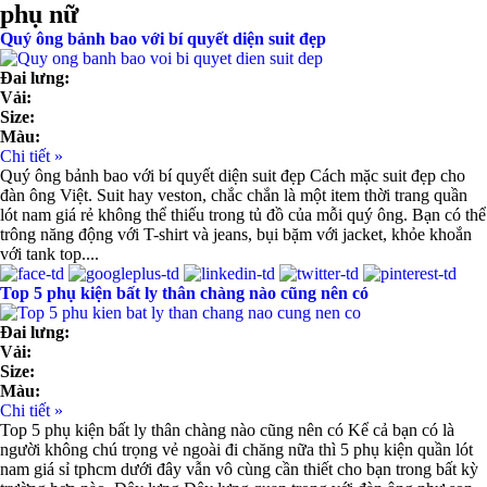
phụ nữ
Quý ông bảnh bao với bí quyết diện suit đẹp
Đai lưng:
Vải:
Size:
Màu:
Chi tiết »
Quý ông bảnh bao với bí quyết diện suit đẹp Cách mặc suit đẹp cho
đàn ông Việt. Suit hay veston, chắc chắn là một item thời trang quần
lót nam giá rẻ không thể thiếu trong tủ đồ của mỗi quý ông. Bạn có thể
trông năng động với T-shirt và jeans, bụi bặm với jacket, khỏe khoắn
với tank top....
Top 5 phụ kiện bất ly thân chàng nào cũng nên có
Đai lưng:
Vải:
Size:
Màu:
Chi tiết »
Top 5 phụ kiện bất ly thân chàng nào cũng nên có Kể cả bạn có là
người không chú trọng vẻ ngoài đi chăng nữa thì 5 phụ kiện quần lót
nam giá sỉ tphcm dưới đây vẫn vô cùng cần thiết cho bạn trong bất kỳ