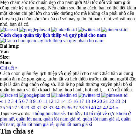
Mẹo chăm sóc tóc chuẩn đẹp cho nam giới Mái tóc đối với nam giới
cũng cực kỳ quan trọng. Nếu chăm sóc đúng cách, bạn có thể tiết kiệm
một khoản chi phí lớn cho việc dưỡng tóc mà không cần phải nhờ đến
chuyên gia chăm sóc tóc của cơ sở may quần lót nam. Chỉ với vài mẹo
nhỏ, bạn đã có.
Cách chọn quần tây lịch thiệp và quý phái cho nam
Đai lưng:
Vải:
Size:
Màu:
Chi tiết »
Cách chọn quần tây lịch thiệp và quý phái cho nam Chắc hẳn ai cũng
muốn ăn mặc gọn gàng, tươm tất và lịch thiệp trước mặt mọi người đặc
biệt là đàn ông chốn công sở. Bởi lẽ họ phải thường xuyên phải bỏ sỉ
quần lót nam và tiếp khách hàng, họp hành, hội nghị,… Có rất nhiều.
«
1
2
3
4
5
6
7
8
9
10
11
12
13
14
15
16
17
18
19
20
21
22
23
24
»
25
26
27
28
29
30
31
32
33
34
35
36
37
38
39
40
41
42
43
Tags keywords:
Thông tin chia sẻ
,
Tin tức
,
14 bí mật về cực khoái ở
phụ nữ
,
quần lót nam
,
quần lót nam giá rẻ
,
quần lót nam giá sỉ
,
quần
lót nam
,
quần lót nam giá rẻ
,
quần lót nam giá sỉ
Tin chia sẻ