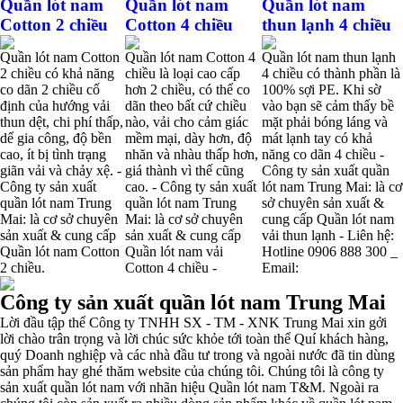
Quần lót nam
Quần lót nam
Quần lót nam
Thị hiều quần lót nam bơi lội nam và nữ 2017
Cotton 2 chiều
Cotton 4 chiều
thun lạnh 4 chiều
Quần lót nam Cotton
Quần lót nam Cotton 4
Quần lót nam thun lạnh
Xu hướng thời trang trẻ và quần lót nam giá sỉ
2 chiều có khả năng
chiều là loại cao cấp
4 chiều có thành phần là
co dãn 2 chiều cố
hơn 2 chiều, có thể co
100% sợi PE. Khi sờ
định của hướng vải
dãn theo bất cứ chiều
vào bạn sẽ cảm thấy bề
thun dệt, chi phí thấp,
nào, vải cho cảm giác
mặt phải bóng láng và
Giặt và bảo quản quần lót nam đúng cách
dể gia công, độ bền
mềm mại, dày hơn, độ
mát lạnh tay có khả
cao, ít bị tình trạng
nhăn và nhàu thấp hơn,
năng co dãn 4 chiều -
giãn vải và chảy xệ. -
giá thành vì thế cũng
Công ty sản xuất quần
Mẫu quần lót nam giá rẻ sốt hè 2017
Công ty sản xuất
cao. - Công ty sản xuất
lót nam Trung Mai: là cơ
quần lót nam Trung
quần lót nam Trung
sở chuyên sản xuất &
Mai: là cơ sở chuyên
Mai: là cơ sở chuyên
cung cấp Quần lót nam
sản xuất & cung cấp
sản xuất & cung cấp
vải thun lạnh - Liên hệ:
Những mẩu quần lót nam thông dụng hiện nay
Quần lót nam Cotton
Quần lót nam vải
Hotline 0906 888 300 _
2 chiều.
Cotton 4 chiều -
Email:
Bộ sưu tập quần lót nam Boxer TpHCM
Công ty sản xuất quần lót nam Trung Mai
Lời đầu tập thể Công ty TNHH SX - TM - XNK Trung Mai xin gởi
lời chào trân trọng và lời chúc sức khỏe tới toàn thể Quí khách hàng,
Quần lót nam boxer thun lạnh
quý Doanh nghiệp và các nhà đầu tư trong và ngoài nước đã tin dùng
sản phẩm hay ghé thăm website của chúng tôi. Chúng tôi là công ty
sản xuất quần lót nam với nhãn hiệu Quần lót nam T&M. Ngoài ra