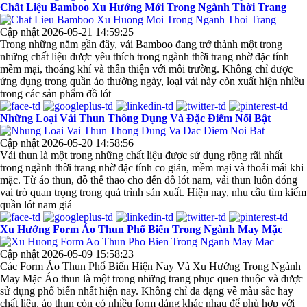
Chất Liệu Bamboo Xu Hướng Mới Trong Ngành Thời Trang
Cập nhật 2026-05-21 14:59:25
Trong những năm gần đây, vải Bamboo đang trở thành một trong
những chất liệu được yêu thích trong ngành thời trang nhờ đặc tính
mềm mại, thoáng khí và thân thiện với môi trường. Không chỉ được
ứng dụng trong quần áo thường ngày, loại vải này còn xuất hiện nhiều
trong các sản phẩm đồ lót
Những Loại Vải Thun Thông Dụng Và Đặc Điểm Nổi Bật
Cập nhật 2026-05-20 14:58:56
Vải thun là một trong những chất liệu được sử dụng rộng rãi nhất
trong ngành thời trang nhờ đặc tính co giãn, mềm mại và thoải mái khi
mặc. Từ áo thun, đồ thể thao cho đến đồ lót nam, vải thun luôn đóng
vai trò quan trọng trong quá trình sản xuất. Hiện nay, nhu cầu tìm kiếm
quần lót nam giá
Xu Hướng Form Áo Thun Phổ Biến Trong Ngành May Mặc
Cập nhật 2026-05-09 15:58:23
Các Form Áo Thun Phổ Biến Hiện Nay Và Xu Hướng Trong Ngành
May Mặc Áo thun là một trong những trang phục quen thuộc và được
sử dụng phổ biến nhất hiện nay. Không chỉ đa dạng về màu sắc hay
chất liệu, áo thun còn có nhiều form dáng khác nhau để phù hợp với