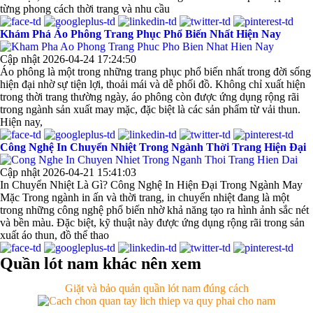
từng phong cách thời trang và nhu cầu
Khám Phá Áo Phông Trang Phục Phổ Biến Nhất Hiện Nay
Cập nhật 2026-04-24 17:24:50
Áo phông là một trong những trang phục phổ biến nhất trong đời sống
hiện đại nhờ sự tiện lợi, thoải mái và dễ phối đồ. Không chỉ xuất hiện
trong thời trang thường ngày, áo phông còn được ứng dụng rộng rãi
trong ngành sản xuất may mặc, đặc biệt là các sản phẩm từ vải thun.
Hiện nay,
Công Nghệ In Chuyển Nhiệt Trong Ngành Thời Trang Hiện Đại
Mẫu quần short quần lót nam nữ hè thu 2017
Cập nhật 2026-04-21 15:41:03
In Chuyển Nhiệt Là Gì? Công Nghệ In Hiện Đại Trong Ngành May
Mặc Trong ngành in ấn và thời trang, in chuyển nhiệt đang là một
Thị hiều quần lót nam bơi lội nam và nữ 2017
trong những công nghệ phổ biến nhờ khả năng tạo ra hình ảnh sắc nét
và bền màu. Đặc biệt, kỹ thuật này được ứng dụng rộng rãi trong sản
xuất áo thun, đồ thể thao
Xu hướng thời trang trẻ và quần lót nam giá sỉ
Quần lót nam khác nên xem
Giặt và bảo quản quần lót nam đúng cách