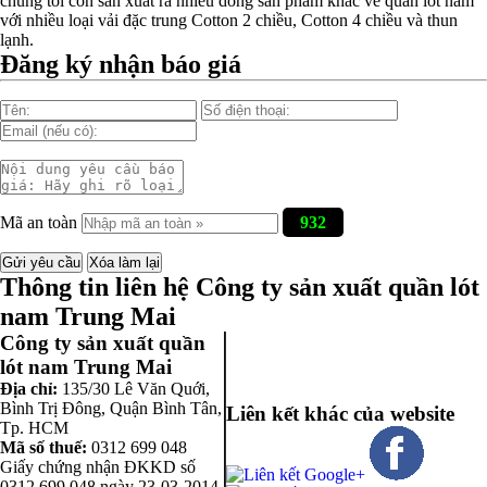
chúng tôi còn sản xuất ra nhiều dòng sản phẩm khác về quần lót nam
Nguyên bộ quần lót nam Boxer thun lạnh giá rẻ
với nhiều loại vải đặc trung Cotton 2 chiều, Cotton 4 chiều và thun
lạnh.
Đăng ký nhận báo giá
Dễ chịu hơn với quần lót nam giá rẻ vải Cotton 4 chiều
Mã an toàn
932
Thông tin liên hệ Công ty sản xuất quần lót
nam Trung Mai
Công ty sản xuất quần
lót nam Trung Mai
Địa chỉ:
135/30 Lê Văn Quới,
Bình Trị Đông
,
Quận Bình Tân
,
Liên kết khác của website
Tp. HCM
Mã số thuế:
0312 699 048
Giấy chứng nhận ĐKKD số
0312 699 048 ngày 23-03-2014