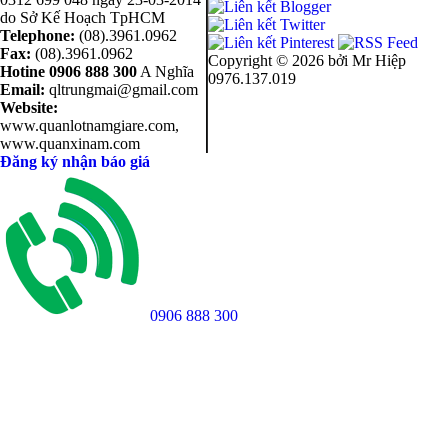
do Sở Kế Hoạch TpHCM
Telephone:
(08).3961.0962
Fax:
(08).3961.0962
Copyright ©
2026 bởi Mr Hiệp
Hotine
0906 888 300
A Nghĩa
0976.137.019
Email:
qltrungmai@gmail.com
Website:
www.quanlotnamgiare.com,
www.quanxinam.com
Đăng ký nhận báo giá
0906 888 300