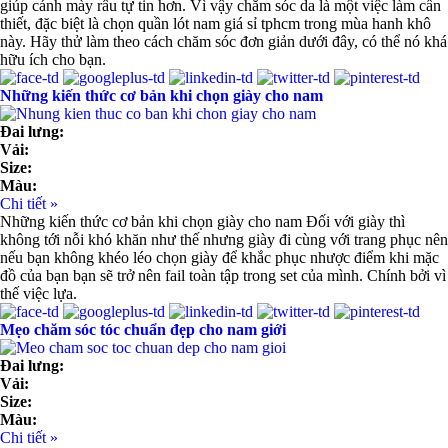
giúp cánh mày râu tự tin hơn. Vì vậy chăm sóc da là một việc làm cần
thiết, đặc biệt là chọn quần lót nam giá sỉ tphcm trong mùa hanh khô
này. Hãy thử làm theo cách chăm sóc đơn giản dưới đây, có thể nó khá
hữu ích cho bạn.
Những kiến thức cơ bản khi chọn giày cho nam
Đai lưng:
Vải:
Size:
Màu:
Chi tiết »
Những kiến thức cơ bản khi chọn giày cho nam Đối với giày thì
không tới nỗi khó khăn như thế nhưng giày đi cùng với trang phục nên
nếu bạn không khéo léo chọn giày để khắc phục nhược điểm khi mặc
đồ của bạn bạn sẽ trở nên fail toàn tập trong set của mình. Chính bởi vì
thế việc lựa.
Mẹo chăm sóc tóc chuẩn đẹp cho nam giới
Đai lưng:
Vải:
Size:
Màu:
Chi tiết »